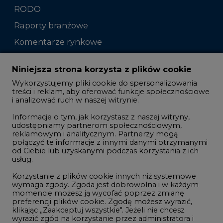
RODO
Raporty branżowe
Komentarze rynkowe
Zmiany kadrowe na rynku
Niniejsza strona korzysta z plików cookie
Wykorzystujemy pliki cookie do spersonalizowania
Studio CIRE
treści i reklam, aby oferować funkcje społecznościowe
i analizować ruch w naszej witrynie.
Rozmowy o energetyce
Informacje o tym, jak korzystasz z naszej witryny,
Gospodarka
udostępniamy partnerom społecznościowym,
reklamowym i analitycznym. Partnerzy mogą
Geopolityka
połączyć te informacje z innymi danymi otrzymanymi
LTE450
od Ciebie lub uzyskanymi podczas korzystania z ich
usług.
Korzystanie z plików cookie innych niż systemowe
Innowacje i AI
wymaga zgody. Zgoda jest dobrowolna i w każdym
momencie możesz ją wycofać poprzez zmianę
Telekomunikacja i IT
preferencji plików cookie. Zgodę możesz wyrazić,
klikając „Zaakceptuj wszystkie". Jeżeli nie chcesz
Handel emisjami CO2
wyrazić zgód na korzystanie przez administratora i