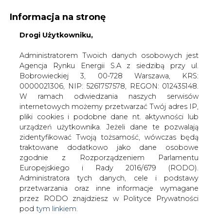
Informacja na stronę
Drogi Użytkowniku,
KONTAKT:
REDAKCJA@CIRE.PL
WYDAWCA PORTALU:
Administratorem Twoich danych osobowych jest
Agencja Rynku Energii S.A z siedzibą przy ul.
A
A
A
WIELKOŚĆ TEKSTU
WYSOKI KONTRAST
Bobrowieckiej 3, 00-728 Warszawa, KRS:
0000021306, NIP: 5261757578, REGON: 012435148.
ZALOGUJ SIĘ
W ramach odwiedzania naszych serwisów
internetowych możemy przetwarzać Twój adres IP,
pliki cookies i podobne dane nt. aktywności lub
urządzeń użytkownika. Jeżeli dane te pozwalają
zidentyfikować Twoją tożsamość, wówczas będą
traktowane dodatkowo jako dane osobowe
zgodnie z Rozporządzeniem Parlamentu
Europejskiego i Rady 2016/679 (RODO).
Administratora tych danych, cele i podstawy
przetwarzania oraz inne informacje wymagane
przez RODO znajdziesz w Polityce Prywatności
pod
tym linkiem.
WŁĄCZ CIRE.TV