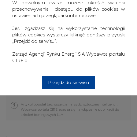
W dowolnym czasie możesz określić warunki
zostały paczki mikołajkowe. Pracownicy EnergiiPro
przechowywania i dostępu do plików cookies w
postanowili podarować paczki małym pacjentom z
ustawieniach przeglądarki internetowej.
Oddziału Rehabilitacji Narządu Ruchu Wojewódzkiego
Szpitala Specjalistycznego we Wrocławiu, który mieści się
Jeśli zgadzasz się na wykorzystanie technologii
przy ulicy Poświęckiej 8. Przebywają tam dzieci ze
plików cookies wystarczy kliknąć poniższy przycisk
schorzeniami narządów ruchu, często po wypadkach
„Przejdź do serwisu”.
komunikacyjnych, wymagające długotrwałej rehabilitacji.
Zarząd Agencji Rynku Energii S.A Wydawca portalu
Uroczystość wręczenia dzieciom 22 paczek przez
CIRE.pl
„Energetycznego Mikołaja”, czyli jednego z pracowników
EnergiiPro, odbyła się w Mikołajki, 6. grudnia br.
#
Centrum prasowe
#
Najnowsze
Przejdź do serwisu
informacje
Artykuł powstał bez wsparcia narzędzi sztucznej inteligencji.
Wydawca portalu CIRE zgadza się na włączenie publikacji do
szkoleń treningowych LLM.