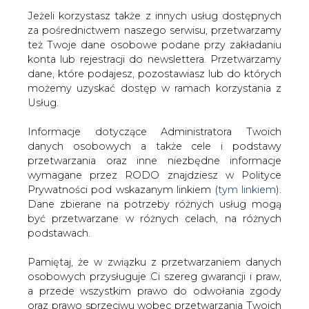
Jeżeli korzystasz także z innych usług dostępnych
za pośrednictwem naszego serwisu, przetwarzamy
też Twoje dane osobowe podane przy zakładaniu
konta lub rejestracji do newslettera. Przetwarzamy
Strona główna
/
SERWIS INFORMACYJNY CIRE
dane, które podajesz, pozostawiasz lub do których
24
/
Energetycy dzieciom
możemy uzyskać dostęp w ramach korzystania z
Usług.
2010-12-08 00:00
drukuj
Informacje dotyczące Administratora Twoich
skomentuj
danych osobowych a także cele i podstawy
udostępnij
:
przetwarzania oraz inne niezbędne informacje
wymagane przez RODO znajdziesz w Polityce
Prywatności pod wskazanym linkiem (
tym linkiem
).
Dane zbierane na potrzeby różnych usług mogą
Energetycy dzieciom
być przetwarzane w różnych celach, na różnych
podstawach.
Pamiętaj, że w związku z przetwarzaniem danych
osobowych przysługuje Ci szereg gwarancji i praw,
a przede wszystkim prawo do odwołania zgody
oraz prawo sprzeciwu wobec przetwarzania Twoich