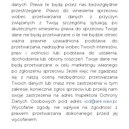
&#8222;Energetycy dzieciom&#8221;
danych. Prawa te będą przez nas bezwzględnie
jest akcją organizowaną w ramach
przestrzegane. Prawo do wniesienia sprzeciwu
wolontariatu pracowników EnergiiPro.
wobec przetwarzania danych z przyczyn
Inicjatywa ta powstała z myślą o
związanych z Twoją szczególną sytuacją, po
nadchodzących Świętach Bożego
skutecznym wniesieniu prawa do sprzeciwu Twoje
Narodzenia i osobach, które w tym
dane nie będą przetwarzane o ile nie będzie istnieć
ważna prawnie uzasadniona podstawa do
szczególnym czasie odczują mniej
przetwarzania, nadrzędna wobec Twoich interesów,
radości i być może nie będą mogły
praw i wolności lub podstawa do ustalenia,
spędzić go w domu. Są to dzieci
dochodzenia lub obrony roszczeń. Twoje dane nie
przybywające w tym czasie w szpitalach
będą przetwarzane w celu marketingu własnego
lub innych placówkach opiekuńczych.
po zgłoszeniu sprzeciwu. Jeżeli więc nie zgadzasz
się z naszą oceną niezbędności przetwarzania
Ostatnia akcja zbierania darów na rzecz powodzian w
Twoich danych lub masz inne zastrzeżenia w tym
Bogatyni pokazała, że pracownicy EnergiiPro są ludźmi
zakresie, koniecznie zgłoś sprzeciw lub prześlij nam
wielkiego serca, nieobojętnymi na nieszczęście innych.
swoje zastrzeżenia na adres Inspektora Ochrony
Tym razem zdecydowali się wspomóc potrzebujące
Danych Osobowych pod adres
iod@are.waw.pl
.
radości dzieci.
Wycofanie zgody nie wpływa na zgodność z
prawem przetwarzania dokonanego przed jej
W pierwszych dniach grudnia w centrali i oddziałach
wycofaniem.
EnergiiPro zbierane były dary, m.in. zabawki, książki, gry,
pomoce szkolne, czy słodycze, z których utworzone