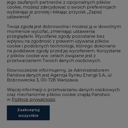
Wodór
jego zaufanych partnerów z opcjonalnych plików
cookie, możesz zdecydować o swoich preferencjach
Górnictwo
wybierając je poniżej i klikając przycisk „Zapisz
ustawienia".
Zmiany klimatyczne
Twoja zgoda jest dobrowolna i możesz ją w dowolnym
momencie wycofać, zmieniając ustawienia
przeglądarki. Wycofanie zgody pozostanie bez
Atom
wpływu na zgodność z prawem używania plików
Fotowoltaika
cookie i podobnych technologii, którego dokonano
na podstawie zgody przed jej wycofaniem. Korzystanie
Offshore wind
z plików cookie ww. celach związane jest z
przetwarzaniem Twoich danych osobowych.
Magazyny energii
Równocześnie informujemy, że Administratorem
Zielone samorządy
Państwa danych jest Agencja Rynku Energii S.A., ul.
Bobrowiecka 3, 00-728 Warszawa.
Zielona gospodarka
Więcej informacji o przetwarzaniu danych osobowych
oraz mechanizmie plików cookie znajdą Państwo
w
Polityce prywatności
.
Zaakceptuj
©2002-
2021 - 2026
-
CIRE.PL
Centrum Informacji o Rynku Energii
wszystkie
REDAKCJA@CIRE.PL
REKLAMA@CIRE.PL