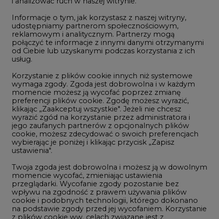
i analizować ruch w naszej witrynie.
Rozmowy o energetyce
Informacje o tym, jak korzystasz z naszej witryny,
Gospodarka
udostępniamy partnerom społecznościowym,
reklamowym i analitycznym. Partnerzy mogą
Geopolityka
połączyć te informacje z innymi danymi otrzymanymi
LTE450
od Ciebie lub uzyskanymi podczas korzystania z ich
usług.
Korzystanie z plików cookie innych niż systemowe
Innowacje i AI
wymaga zgody. Zgoda jest dobrowolna i w każdym
momencie możesz ją wycofać poprzez zmianę
Telekomunikacja i IT
preferencji plików cookie. Zgodę możesz wyrazić,
klikając „Zaakceptuj wszystkie". Jeżeli nie chcesz
Handel emisjami CO2
wyrazić zgód na korzystanie przez administratora i
Wodór
jego zaufanych partnerów z opcjonalnych plików
cookie, możesz zdecydować o swoich preferencjach
Górnictwo
wybierając je poniżej i klikając przycisk „Zapisz
ustawienia".
Zmiany klimatyczne
Twoja zgoda jest dobrowolna i możesz ją w dowolnym
momencie wycofać, zmieniając ustawienia
przeglądarki. Wycofanie zgody pozostanie bez
Atom
wpływu na zgodność z prawem używania plików
Fotowoltaika
cookie i podobnych technologii, którego dokonano
na podstawie zgody przed jej wycofaniem. Korzystanie
Offshore wind
z plików cookie ww. celach związane jest z