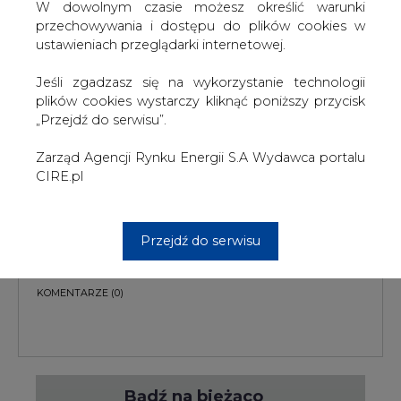
W dowolnym czasie możesz określić warunki
przechowywania i dostępu do plików cookies w
PODPIS
ustawieniach przeglądarki internetowej.
Jeśli zgadzasz się na wykorzystanie technologii
plików cookies wystarczy kliknąć poniższy przycisk
Przesłanie komentarza oznacza akceptację zasad korzystania z portalu
„Przejdź do serwisu”.
cire.pl
wyślij
Zarząd Agencji Rynku Energii S.A Wydawca portalu
CIRE.pl
KOMENTARZE
(0)
Przejdź do serwisu
Bądź na bieżąco
Podając adres e-mail wyrażają Państwo zgodę
na otrzymywanie treści marketingowych w
postaci newslettera pocztą elektroniczną od