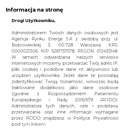
WYDAWCA PORTALU:
Informacja na stronę
A
A
A
WIELKOŚĆ TEKSTU
Drogi Użytkowniku,
WYSOKI KONTRAST
ZALOGUJ SIĘ
Administratorem Twoich danych osobowych jest
Agencja Rynku Energii S.A z siedzibą przy ul.
Bobrowieckiej 3, 00-728 Warszawa, KRS:
0000021306, NIP: 5261757578, REGON: 012435148.
W ramach odwiedzania naszych serwisów
internetowych możemy przetwarzać Twój adres IP,
pliki cookies i podobne dane nt. aktywności lub
urządzeń użytkownika. Jeżeli dane te pozwalają
zidentyfikować Twoją tożsamość, wówczas będą
traktowane dodatkowo jako dane osobowe
zgodnie z Rozporządzeniem Parlamentu
Europejskiego i Rady 2016/679 (RODO).
WŁĄCZ CIRE.TV
Administratora tych danych, cele i podstawy
przetwarzania oraz inne informacje wymagane
przez RODO znajdziesz w Polityce Prywatności
pod
tym linkiem.