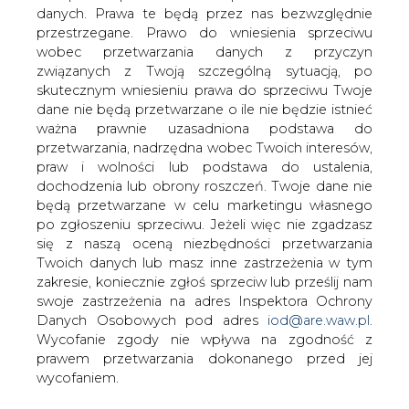
komunalnym w Poznaniu - Miłostowie o
danych. Prawa te będą przez nas bezwzględnie
godzinie 12:45.
przestrzegane. Prawo do wniesienia sprzeciwu
wobec przetwarzania danych z przyczyn
związanych z Twoją szczególną sytuacją, po
#
Energetyka
#
kraj
skutecznym wniesieniu prawa do sprzeciwu Twoje
dane nie będą przetwarzane o ile nie będzie istnieć
ważna prawnie uzasadniona podstawa do
Artykuł powstał bez wsparcia narzędzi sztucznej inteligencji.
przetwarzania, nadrzędna wobec Twoich interesów,
Wydawca portalu CIRE zgadza się na włączenie publikacji do
szkoleń treningowych LLM.
praw i wolności lub podstawa do ustalenia,
dochodzenia lub obrony roszczeń. Twoje dane nie
będą przetwarzane w celu marketingu własnego
po zgłoszeniu sprzeciwu. Jeżeli więc nie zgadzasz
się z naszą oceną niezbędności przetwarzania
KOMENTARZE
Twoich danych lub masz inne zastrzeżenia w tym
zakresie, koniecznie zgłoś sprzeciw lub prześlij nam
TREŚĆ KOMENTARZA
swoje zastrzeżenia na adres Inspektora Ochrony
Danych Osobowych pod adres
iod@are.waw.pl
.
Wycofanie zgody nie wpływa na zgodność z
prawem przetwarzania dokonanego przed jej
wycofaniem.