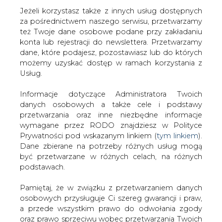
Strona główna
/
SERWIS INFORMACYJNY CIRE
Jeżeli korzystasz także z innych usług dostępnych
24
/
Pogrzeb Stefanii Kasprzyk odbędzie się 12 stycznia
za pośrednictwem naszego serwisu, przetwarzamy
też Twoje dane osobowe podane przy zakładaniu
2011-01-04 00:00
konta lub rejestracji do newslettera. Przetwarzamy
drukuj
dane, które podajesz, pozostawiasz lub do których
skomentuj
możemy uzyskać dostęp w ramach korzystania z
udostępnij
:
Usług.
Informacje dotyczące Administratora Twoich
danych osobowych a także cele i podstawy
Pogrzeb Stefanii Kasprzyk
przetwarzania oraz inne niezbędne informacje
odbędzie się 12 stycznia
wymagane przez RODO znajdziesz w Polityce
Prywatności pod wskazanym linkiem (
tym linkiem
).
Dane zbierane na potrzeby różnych usług mogą
być przetwarzane w różnych celach, na różnych
podstawach.
Pamiętaj, że w związku z przetwarzaniem danych
Pogrzeb zmarłej w dniu 2 stycznia
osobowych przysługuje Ci szereg gwarancji i praw,
Stefanii Kasprzyk rozpocznie się w
a przede wszystkim prawo do odwołania zgody
środę 12 stycznia na cmentarzu
oraz prawo sprzeciwu wobec przetwarzania Twoich