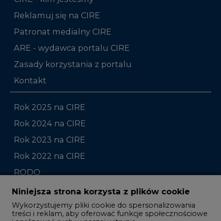
ARE - wydawca portalu CIRE
Zasady korzystania z portalu
Kontakt
Rok 2025 na CIRE
Rok 2024 na CIRE
Rok 2023 na CIRE
Rok 2022 na CIRE
RODO
Raporty branżowe
Komentarze rynkowe
Zmiany kadrowe na rynku
Niniejsza strona korzysta z plików cookie
Wykorzystujemy pliki cookie do spersonalizowania
Studio CIRE
treści i reklam, aby oferować funkcje społecznościowe