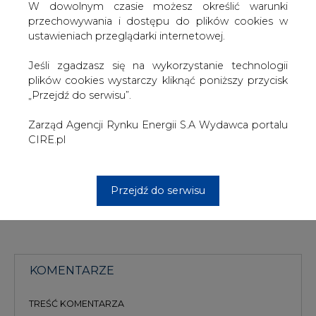
W dowolnym czasie możesz określić warunki
przechowywania i dostępu do plików cookies w
Oprócz prezesa rada ma wybrać czterech wiceprezesów
ustawieniach przeglądarki internetowej.
odpowiedzialnych za finanse, działalność operacyjną,
sprawy korporacyjne i handel. Jak zauważa dziennik
Jeśli zgadzasz się na wykorzystanie technologii
pewne jest to, że w PGE pojawi się nowy wiceprezes
plików cookies wystarczy kliknąć poniższy przycisk
odpowiedzialny za finanse, który zastąpi odwołanego w
„Przejdź do serwisu”.
efekcie konfliktu z prezesem Zadrogą Wojciecha
Topolnickiego.
Zarząd Agencji Rynku Energii S.A Wydawca portalu
CIRE.pl
#
Energetyka
#
kraj
Artykuł powstał bez wsparcia narzędzi sztucznej inteligencji.
Przejdź do serwisu
Wydawca portalu CIRE zgadza się na włączenie publikacji do
szkoleń treningowych LLM.
KOMENTARZE
TREŚĆ KOMENTARZA