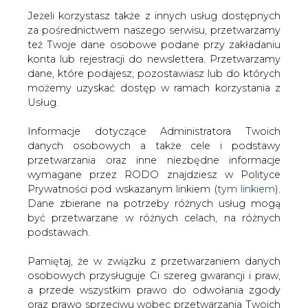
Jeżeli korzystasz także z innych usług dostępnych
za pośrednictwem naszego serwisu, przetwarzamy
też Twoje dane osobowe podane przy zakładaniu
konta lub rejestracji do newslettera. Przetwarzamy
Strona główna
/
SERWIS INFORMACYJNY CIRE
dane, które podajesz, pozostawiasz lub do których
24
/
Wybór zarządu PGE. Niebawem rozstrzygnięcia
możemy uzyskać dostęp w ramach korzystania z
Usług.
2011-03-11 00:00
drukuj
Informacje dotyczące Administratora Twoich
skomentuj
danych osobowych a także cele i podstawy
udostępnij
:
przetwarzania oraz inne niezbędne informacje
wymagane przez RODO znajdziesz w Polityce
Prywatności pod wskazanym linkiem (
tym linkiem
).
Dane zbierane na potrzeby różnych usług mogą
Wybór zarządu PGE. Niebawem
być przetwarzane w różnych celach, na różnych
rozstrzygnięcia
podstawach.
Pamiętaj, że w związku z przetwarzaniem danych
osobowych przysługuje Ci szereg gwarancji i praw,
a przede wszystkim prawo do odwołania zgody
oraz prawo sprzeciwu wobec przetwarzania Twoich