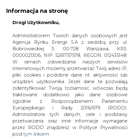
Informacja na stronę
Drogi Użytkowniku,
KONTAKT:
REDAKCJA@CIRE.PL
WYDAWCA PORTALU:
Administratorem Twoich danych osobowych jest
Agencja Rynku Energii S.A z siedzibą przy ul.
A
A
A
WIELKOŚĆ TEKSTU
WYSOKI KONTRAST
Bobrowieckiej 3, 00-728 Warszawa, KRS:
0000021306, NIP: 5261757578, REGON: 012435148.
ZALOGUJ SIĘ
W ramach odwiedzania naszych serwisów
internetowych możemy przetwarzać Twój adres IP,
pliki cookies i podobne dane nt. aktywności lub
urządzeń użytkownika. Jeżeli dane te pozwalają
zidentyfikować Twoją tożsamość, wówczas będą
traktowane dodatkowo jako dane osobowe
zgodnie z Rozporządzeniem Parlamentu
Europejskiego i Rady 2016/679 (RODO).
Administratora tych danych, cele i podstawy
przetwarzania oraz inne informacje wymagane
przez RODO znajdziesz w Polityce Prywatności
pod
tym linkiem.
WŁĄCZ CIRE.TV