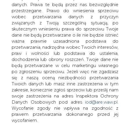
danych. Prawa te będą przez nas bezwzględnie
W najbliższych dniach zapadną decyzje
przestrzegane. Prawo do wniesienia sprzeciwu
w sprawie składu zarządu Polskiej Grupy
wobec przetwarzania danych z przyczyn
Energetycznej &#8211; informuje
związanych z Twoją szczególną sytuacją, po
&#8222;Rzeczpospolita&#8221;.
skutecznym wniesieniu prawa do sprzeciwu Twoje
dane nie będą przetwarzane o ile nie będzie istnieć
Konkurs na prezesa i czterech członków zarządu rada
ważna prawnie uzasadniona podstawa do
nadzorcza PGE ogłosiła 4 lutego. Według relacji
przetwarzania, nadrzędna wobec Twoich interesów,
dziennika wystartowało w nim 40 osób.„Rzeczpospolita”
praw i wolności lub podstawa do ustalenia,
ustaliła, że rozmowy z kandydatami odbyły się w tym
dochodzenia lub obrony roszczeń. Twoje dane nie
tygodniu i w ciągu kilku dni rada nadzorcza ma podjąć
będą przetwarzane w celu marketingu własnego
ostateczną decyzję w sprawie obsady stanowisk.
po zgłoszeniu sprzeciwu. Jeżeli więc nie zgadzasz
się z naszą oceną niezbędności przetwarzania
„Rz” powołując się na opinie przedstawicieli Ministerstwa
Twoich danych lub masz inne zastrzeżenia w tym
Skarbu pisze, że największe szanse na utrzymanie
zakresie, koniecznie zgłoś sprzeciw lub prześlij nam
stanowiska ma prezes grupy Tomasz Zadroga.
swoje zastrzeżenia na adres Inspektora Ochrony
Jednocześnie dziennik podkreśla, że taki obrót sprawy
Danych Osobowych pod adres
iod@are.waw.pl
.
nie jest zaskoczeniem i przypomina , iż wyboru Zadrogi
Wycofanie zgody nie wpływa na zgodność z
na szefa PGE w 2008 roku nikt się nie spodziewał biorąc
prawem przetwarzania dokonanego przed jej
pod uwagę jego ekonomiczno-socjologiczne
wycofaniem.
wykształcenie i kompletny brak doświadczenia w
energetyce.