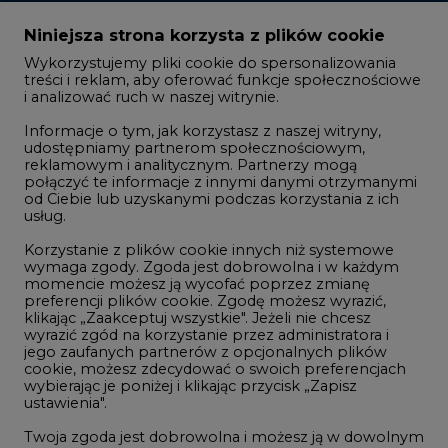
Zmiany kadrowe na rynku
Niniejsza strona korzysta z plików cookie
Wykorzystujemy pliki cookie do spersonalizowania
Studio CIRE
treści i reklam, aby oferować funkcje społecznościowe
i analizować ruch w naszej witrynie.
Rozmowy o energetyce
Informacje o tym, jak korzystasz z naszej witryny,
Gospodarka
udostępniamy partnerom społecznościowym,
reklamowym i analitycznym. Partnerzy mogą
Geopolityka
połączyć te informacje z innymi danymi otrzymanymi
LTE450
od Ciebie lub uzyskanymi podczas korzystania z ich
usług.
Korzystanie z plików cookie innych niż systemowe
Innowacje i AI
wymaga zgody. Zgoda jest dobrowolna i w każdym
momencie możesz ją wycofać poprzez zmianę
Telekomunikacja i IT
preferencji plików cookie. Zgodę możesz wyrazić,
klikając „Zaakceptuj wszystkie". Jeżeli nie chcesz
Handel emisjami CO2
wyrazić zgód na korzystanie przez administratora i
Wodór
jego zaufanych partnerów z opcjonalnych plików
cookie, możesz zdecydować o swoich preferencjach
Górnictwo
wybierając je poniżej i klikając przycisk „Zapisz
ustawienia".
Zmiany klimatyczne
Twoja zgoda jest dobrowolna i możesz ją w dowolnym