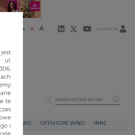
A
A
ZALOGUJ SIĘ
ŚĆ TEKSTU
A
jest
 ul.
306,
ach
żemy
dane
e te
czas
owe
ŁOWNICTWO
OFFSHORE WIND
INNE
go i
cele