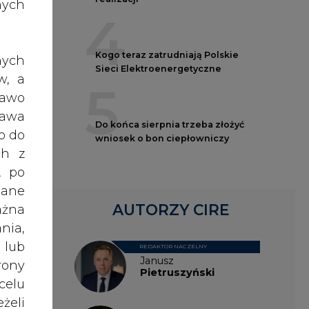
nych
4
Kogo teraz zatrudniają Polskie
nych
glii
Sieci Elektroenergetyczne
w, a
owcy
5
rawo
rawa
Do końca sierpnia trzeba złożyć
o do
re –
wniosek o bon ciepłowniczy
ch z
, że
, po
dane
AUTORZY CIRE
ażna
ry w
nia,
nych
 lub
szym
REDAKTOR NACZELNY
Janusz
rony
Pietruszyński
celu
żeli
kułu