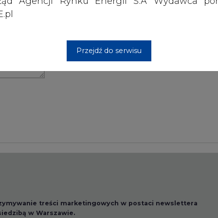
ząd Agencji Rynku Energii S.A Wydawca por
PODPIS
.pl
Przesłanie komentarza oznacza akceptację zasad korzystania
Przejdź do serwisu
z portalu cire.pl
wyślij
rzymywanie treści marketingowych w postaci newslettera
 siedzibą w Warszawie.