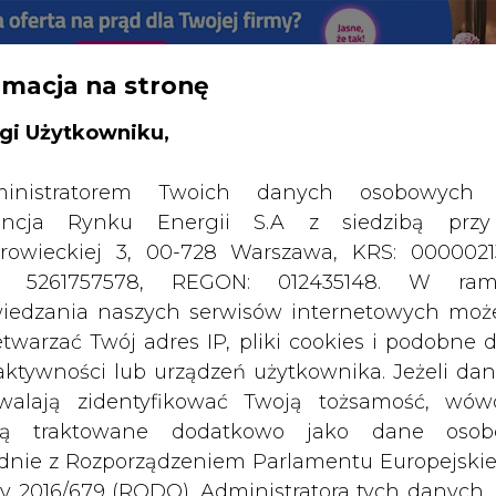
rmacja na stronę
RTALU:
WIELKO
WYSOKI KONTRAST
gi Użytkowniku,
inistratorem Twoich danych osobowych 
ncja Rynku Energii S.A z siedzibą przy
rowieckiej 3, 00-728 Warszawa, KRS: 0000021
P: 5261757578, REGON: 012435148. W ram
iedzania naszych serwisów internetowych mo
etwarzać Twój adres IP, pliki cookies i podobne 
 aktywności lub urządzeń użytkownika. Jeżeli dan
walają zidentyfikować Twoją tożsamość, wów
dą traktowane dodatkowo jako dane osob
SPODARKA
ZMIANY KADROWE NA RYNKU
CIEP
dnie z Rozporządzeniem Parlamentu Europejskie
y 2016/679 (RODO). Administratora tych danych, 