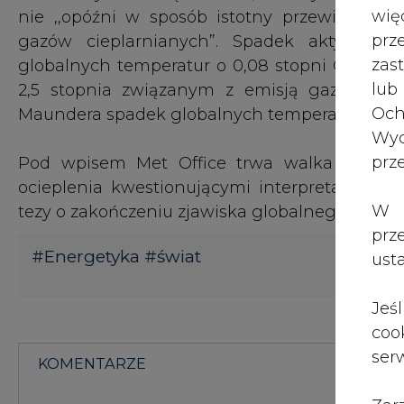
wię
nie ,,opóźni w sposób istotny przewidywan
pr
gazów cieplarnianych”. Spadek aktywnoś
zas
globalnych temperatur o 0,08 stopni Celsju
lub
2,5 stopnia związanym z emisją gazów. Je
Och
Maundera spadek globalnych temperatur sięgnie
Wyc
prz
Pod wpisem Met Office trwa walka na arg
ocieplenia kwestionującymi interpretację dzi
W 
tezy o zakończeniu zjawiska globalnego ociepl
prz
#
Energetyka
#
świat
ust
Jeś
coo
serw
KOMENTARZE