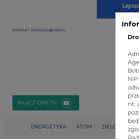
Info
WYDAWCA PO
KONTAKT:
REDAKCJA@CIRE.PL
Dro
Adm
Age
Bob
NI
odw
prz
WŁĄCZ CIRE.TV
nt.
poz
bę
ENERGETYKA
ATOM
ZIELONA GO
zgo
Rad