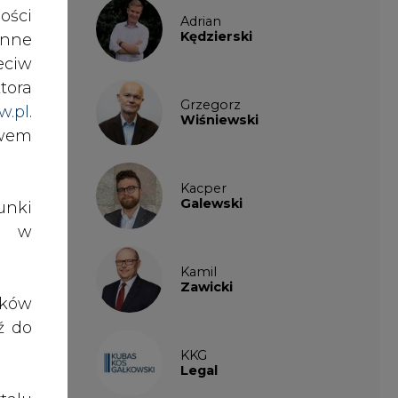
ości
isję
Adrian
Kędzierski
nne
enia
eciw
em o
tora
imum
Grzegorz
w.pl
.
Wiśniewski
awem
nego
cymi
Kacper
Galewski
nki
es w
enie
Kamil
Zawicki
ików
ź do
KKG
Legal