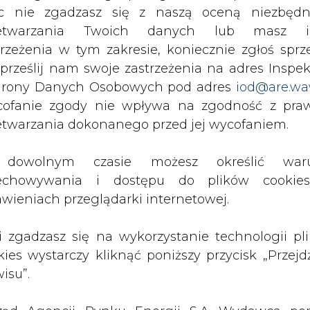
c nie zgadzasz się z naszą oceną niezbędn
ych wzrostów temperatur wywołanych przez em
zetwarzania Twoich danych lub masz i
ci naszej gwiazdy ma doprowadzić do obniż
trzeżenia w tym zakresie, koniecznie zgłoś sprz
sza co należy porównać z przewidywanym wzrost
 prześlij nam swoje zastrzeżenia na adres Inspek
śli aktywność słoneczna spadnie poniżej min
rony Danych Osobowych pod adres
iod@are.wa
 0,13 stopni Celsjusza.
ofanie zgody nie wpływa na zgodność z pr
etwarzania dokonanego przed jej wycofaniem.
umenty pomiędzy zwolennikami teorii global
ennikarza Daily Mail i jej przeciwnikami bronią
dowolnym czasie możesz określić waru
enia w 1994 roku.
echowywania i dostępu do plików cooki
Artykuł powstał bez wsparcia narzędzi sztucznej
awieniach przeglądarki internetowej.
inteligencji. Wydawca portalu CIRE zgadza się na włącz
publikacji do szkoleń treningowych LLM.
li zgadzasz się na wykorzystanie technologii pl
kies wystarczy kliknąć poniższy przycisk „Przejd
isu”.