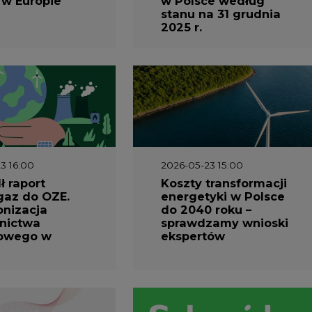
 w Europie
w Polsce według
stanu na 31 grudnia
2025 r.
3 16:00
2026-05-23 15:00
 raport
Koszty transformacji
gaz do OZE.
energetyki w Polsce
nizacja
do 2040 roku –
nictwa
sprawdzamy wnioski
owego w
ekspertów