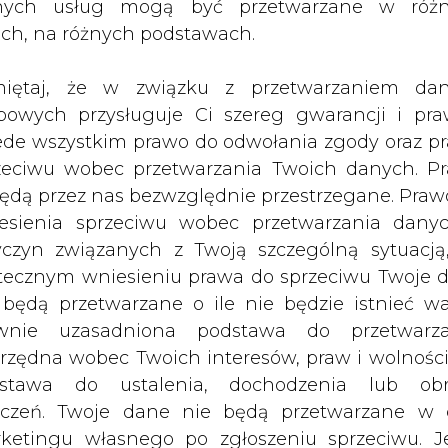
nych usług mogą być przetwarzane w róż
ali już na swoim blogu dementi w tej
ach, na różnych podstawach.
iętaj, że w związku z przetwarzaniem da
 Klimatycznych na Uniwersytecie Wschodniej An
bowych przysługuje Ci szereg gwarancji i pra
wiecie nie rosną od 1994 roku. Brytyjscy nauk
ede wszystkim prawo do odwołania zgody oraz p
zeciwu wobec przetwarzania Twoich danych. P
będą przez nas bezwzględnie przestrzegane. Praw
u badań podjętych przez Met Office Hadley Cent
esienia sprzeciwu wobec przetwarzania dany
owsze badania wzrostu temperatur świadczą o tym
yczyn związanych z Twoją szczególną sytuacją
wierdzają w swym komentarzu.
tecznym wniesieniu prawa do sprzeciwu Twoje 
 będą przetwarzane o ile nie będzie istnieć w
obserwować ciągły trend ocieplania się temperatu
wnie uzasadniona podstawa do przetwarza
isty najcieplejszą w historii rejestrów prowadzo
rzędna wobec Twoich interesów, praw i wolności
eżności od źródeł 2010 rok plasuje się na pierw
stawa do ustalenia, dochodzenia lub ob
lat w historii badań.
zczeń. Twoje dane nie będą przetwarzane w 
ketingu własnego po zgłoszeniu sprzeciwu. Je
eczna której Rose poświęcił część swojego arty