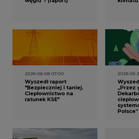
węglu"? (raport)
klimatu
2026-06-08 07:00
2026-05-2
Wyszedł raport
Wyszedł
"Bezpieczniej i taniej.
„Przez 
Ciepłownictwo na
Dekarbo
ratunek KSE"
ciepłow
system
Polsce”