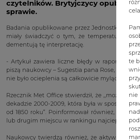
róż
czytelników. Brytyjczycy opublikow
cel
sprawie.
Pam
Badania opublikowane przez Jednostkę Badań
oso
miały świadczyć o tym, że temperatury na ś
prz
dementują tę interpretację.
spr
te 
- Artykuł zawiera liczne błędy w raportowani
wni
piszą naukowcy – Sugestia pana Rose, że najn
prz
nie było ocieplenia są całkowicie mylące – st
sku
nie
Rzecznik Met Office stwierdził, że ,,można za
pra
dekadzie 2000-2009, która była w sposób oczyw
nad
od 1850 roku”. Poinformował również, że w zal
pod
lub drugim miejscu w rankingu najcieplejszych 
ros
mar
Naukowcy twierdzą również, że aktywność słon