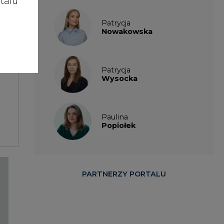
talu
Patrycja
Nowakowska
Patrycja
Wysocka
Paulina
Popiołek
PARTNERZY PORTALU