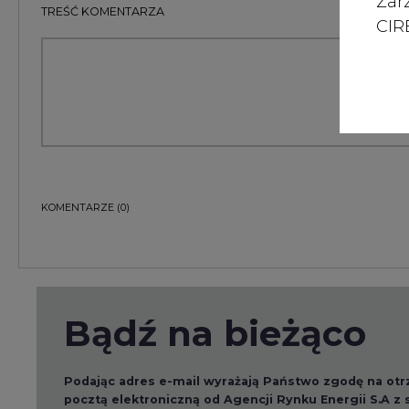
Zar
TREŚĆ KOMENTARZA
CIRE
KOMENTARZE
(0)
Bądź na bieżąco
Podając adres e-mail wyrażają Państwo zgodę na ot
pocztą elektroniczną od Agencji Rynku Energii S.A z