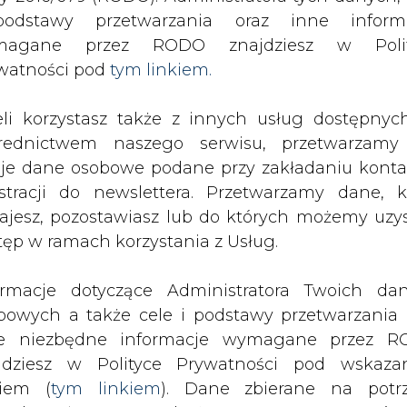
odstawy przetwarzania oraz inne inform
wcy dementują &#8211; globalne ocieplenie nadal ma miejsc
magane przez RODO znajdziesz w Polit
watności pod
tym linkiem.
drukuj
skomentuj
udostępnij
:
eli korzystasz także z innych usług dostępnyc
rednictwem naszego serwisu, przetwarzamy
1; globalne ocieplenie
je dane osobowe podane przy zakładaniu konta
estracji do newslettera. Przetwarzamy dane, k
ajesz, pozostawiasz lub do których możemy uzy
tęp w ramach korzystania z Usług.
ormacje dotyczące Administratora Twoich da
bowych a także cele i podstawy przetwarzania 
e niezbędne informacje wymagane przez 
avida Rose opisujący brytyjskie bada
jdziesz w Polityce Prywatności pod wskaz
ktywności słonecznej okazał się zawie
kiem (
tym linkiem
). Dane zbierane na potr
oinformował jeden z naszych