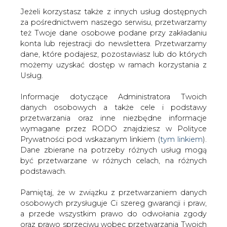
Jeżeli korzystasz także z innych usług dostępnych
za pośrednictwem naszego serwisu, przetwarzamy
też Twoje dane osobowe podane przy zakładaniu
konta lub rejestracji do newslettera. Przetwarzamy
Strona główna
/
SERWIS INFORMACYJNY CIRE
dane, które podajesz, pozostawiasz lub do których
24
/
Podpisano umowę dot. budowy nowych bloków
możemy uzyskać dostęp w ramach korzystania z
w El. Opole
Usług.
2012-02-15 00:00
Informacje dotyczące Administratora Twoich
drukuj
danych osobowych a także cele i podstawy
skomentuj
przetwarzania oraz inne niezbędne informacje
udostępnij
:
wymagane przez RODO znajdziesz w Polityce
Prywatności pod wskazanym linkiem (
tym linkiem
).
Dane zbierane na potrzeby różnych usług mogą
być przetwarzane w różnych celach, na różnych
Podpisano umowę dot. budowy
podstawach.
nowych bloków w El. Opole
Pamiętaj, że w związku z przetwarzaniem danych
osobowych przysługuje Ci szereg gwarancji i praw,
a przede wszystkim prawo do odwołania zgody
oraz prawo sprzeciwu wobec przetwarzania Twoich