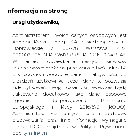
Informacja na stronę
Drogi Użytkowniku,
KONTAKT:
REDAKCJA@CIRE.PL
WYDAWCA PORTALU:
Administratorem Twoich danych osobowych jest
Agencja Rynku Energii S.A z siedzibą przy ul.
A
A
A
WIELKOŚĆ TEKSTU
WYSOKI KONTRAST
Bobrowieckiej 3, 00-728 Warszawa, KRS:
0000021306, NIP: 5261757578, REGON: 012435148.
ZALOGUJ SIĘ
W ramach odwiedzania naszych serwisów
internetowych możemy przetwarzać Twój adres IP,
pliki cookies i podobne dane nt. aktywności lub
urządzeń użytkownika. Jeżeli dane te pozwalają
zidentyfikować Twoją tożsamość, wówczas będą
traktowane dodatkowo jako dane osobowe
zgodnie z Rozporządzeniem Parlamentu
Europejskiego i Rady 2016/679 (RODO).
Administratora tych danych, cele i podstawy
przetwarzania oraz inne informacje wymagane
przez RODO znajdziesz w Polityce Prywatności
pod
tym linkiem.
WŁĄCZ CIRE.TV