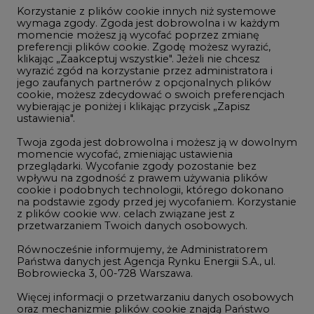
Korzystanie z plików cookie innych niż systemowe
Innowacje i AI
wymaga zgody. Zgoda jest dobrowolna i w każdym
momencie możesz ją wycofać poprzez zmianę
Telekomunikacja i IT
preferencji plików cookie. Zgodę możesz wyrazić,
klikając „Zaakceptuj wszystkie". Jeżeli nie chcesz
Handel emisjami CO2
wyrazić zgód na korzystanie przez administratora i
Wodór
jego zaufanych partnerów z opcjonalnych plików
cookie, możesz zdecydować o swoich preferencjach
Górnictwo
wybierając je poniżej i klikając przycisk „Zapisz
ustawienia".
Zmiany klimatyczne
Twoja zgoda jest dobrowolna i możesz ją w dowolnym
momencie wycofać, zmieniając ustawienia
przeglądarki. Wycofanie zgody pozostanie bez
Atom
wpływu na zgodność z prawem używania plików
Fotowoltaika
cookie i podobnych technologii, którego dokonano
na podstawie zgody przed jej wycofaniem. Korzystanie
Offshore wind
z plików cookie ww. celach związane jest z
przetwarzaniem Twoich danych osobowych.
Magazyny energii
Równocześnie informujemy, że Administratorem
Zielone samorządy
Państwa danych jest Agencja Rynku Energii S.A., ul.
Bobrowiecka 3, 00-728 Warszawa.
Zielona gospodarka
Więcej informacji o przetwarzaniu danych osobowych
oraz mechanizmie plików cookie znajdą Państwo