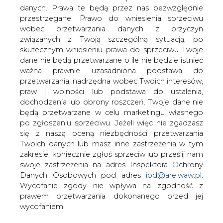
danych. Prawa te będą przez nas bezwzględnie
przestrzegane. Prawo do wniesienia sprzeciwu
Zarząd PGE Elektrownia Opole podpisał
wobec przetwarzania danych z przyczyn
dzisiaj z konsorcjum Rafako S.A.,
związanych z Twoją szczególną sytuacją, po
Polimex-Mostostal S.A. oraz Mostostal
skutecznym wniesieniu prawa do sprzeciwu Twoje
Warszawa S.A. umowę na budowę
dane nie będą przetwarzane o ile nie będzie istnieć
dwóch bloków energetycznych o
ważna prawnie uzasadniona podstawa do
łącznej mocy 1800 MW.
przetwarzania, nadrzędna wobec Twoich interesów,
praw i wolności lub podstawa do ustalenia,
Bloki nr 5 i 6 o mocy 900 MW każdy powstaną w formule
dochodzenia lub obrony roszczeń. Twoje dane nie
EPC (Engineering, Procurement, Construction –
będą przetwarzane w celu marketingu własnego
projektowanie, dostawa, budowa, rozruch, przekazanie
po zgłoszeniu sprzeciwu. Jeżeli więc nie zgadzasz
do eksploatacji, serwis w okresie gwarancyjnym). Zgodnie
się z naszą oceną niezbędności przetwarzania
z warunkami umowy, Konsorcjum zobowiązało się
Twoich danych lub masz inne zastrzeżenia w tym
zrealizować zamówienie w terminie 54 miesięcy od daty
zakresie, koniecznie zgłoś sprzeciw lub prześlij nam
wystawienia polecenia rozpoczęcia prac (blok nr 5) oraz
swoje zastrzeżenia na adres Inspektora Ochrony
62 miesięcy od daty wystawienia polecenia rozpoczęcia
Danych Osobowych pod adres
iod@are.waw.pl
.
prac (blok nr 6). Warunkiem wystawienia polecenia
Wycofanie zgody nie wpływa na zgodność z
rozpoczęcia prac jest m.in. dostarczenie przez PGE
prawem przetwarzania dokonanego przed jej
Elektrownię Opole S.A. decyzji o pozwoleniu na budowę.
wycofaniem.
Wartość netto umowy wynosi 9 397 000 000 zł (11 558