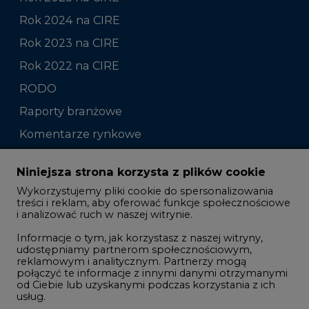
Rok 2024 na CIRE
Rok 2023 na CIRE
Rok 2022 na CIRE
RODO
Raporty branżowe
Komentarze rynkowe
Zmiany kadrowe na rynku
Niniejsza strona korzysta z plików cookie
Wykorzystujemy pliki cookie do spersonalizowania
Studio CIRE
treści i reklam, aby oferować funkcje społecznościowe
i analizować ruch w naszej witrynie.
Rozmowy o energetyce
Informacje o tym, jak korzystasz z naszej witryny,
Gospodarka
udostępniamy partnerom społecznościowym,
reklamowym i analitycznym. Partnerzy mogą
Geopolityka
połączyć te informacje z innymi danymi otrzymanymi
LTE450
od Ciebie lub uzyskanymi podczas korzystania z ich
usług.