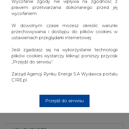
W dowolnym czasie możesz określić warunki
Securities Ltd. w Hongkongu.
przechowywania i dostępu do plików cookies w
ustawieniach przeglądarki internetowej.
Na koniec handlu WTI na NYMEX w USA staniała
podczas poprzedniej sesji o 55 centów do 89,33 USD/b,
Jeśli zgadzasz się na wykorzystanie technologii
najniższego poziomu od 3 X. W ub. tygodniu surowiec
plików cookies wystarczy kliknąć poniższy przycisk
staniał o 2,5 proc.
„Przejdź do serwisu”.
W tym roku notowania ropy w USA spadły o 8,8 proc.
Zarząd Agencji Rynku Energii S.A Wydawca portalu
CIRE.pl
#
paliwa
#
świat
Artykuł powstał bez wsparcia narzędzi sztucznej inteligencji.
Wydawca portalu CIRE zgadza się na włączenie publikacji do
Przejdź do serwisu
szkoleń treningowych LLM.
KOMENTARZE
TREŚĆ KOMENTARZA