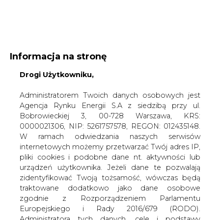
WYDAWCA PORTALU:
Informacja na stronę
A
A
A
WIELKOŚĆ TEKSTU
Drogi Użytkowniku,
WYSOKI KONTRAST
ZALOGUJ SIĘ
Administratorem Twoich danych osobowych jest
Agencja Rynku Energii S.A z siedzibą przy ul.
Bobrowieckiej 3, 00-728 Warszawa, KRS:
0000021306, NIP: 5261757578, REGON: 012435148.
W ramach odwiedzania naszych serwisów
internetowych możemy przetwarzać Twój adres IP,
pliki cookies i podobne dane nt. aktywności lub
urządzeń użytkownika. Jeżeli dane te pozwalają
zidentyfikować Twoją tożsamość, wówczas będą
traktowane dodatkowo jako dane osobowe
zgodnie z Rozporządzeniem Parlamentu
Europejskiego i Rady 2016/679 (RODO).
WŁĄCZ CIRE.TV
Administratora tych danych, cele i podstawy
przetwarzania oraz inne informacje wymagane
przez RODO znajdziesz w Polityce Prywatności
pod
tym linkiem.