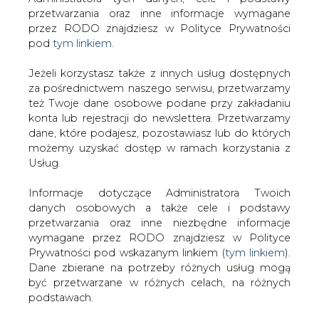
Strona główna
/
SERWIS INFORMACYJNY CIRE
Jeżeli korzystasz także z innych usług dostępnych
24
/
Ceny ropy w Nowym Jorku rosną po trzech
za pośrednictwem naszego serwisu, przetwarzamy
sesjach zniżek
też Twoje dane osobowe podane przy zakładaniu
konta lub rejestracji do newslettera. Przetwarzamy
2012-10-09 00:00
dane, które podajesz, pozostawiasz lub do których
drukuj
możemy uzyskać dostęp w ramach korzystania z
skomentuj
Usług.
udostępnij
:
Informacje dotyczące Administratora Twoich
danych osobowych a także cele i podstawy
przetwarzania oraz inne niezbędne informacje
wymagane przez RODO znajdziesz w Polityce
Ceny ropy w Nowym Jorku rosną
po trzech sesjach zniżek
Prywatności pod wskazanym linkiem (
tym linkiem
).
Dane zbierane na potrzeby różnych usług mogą
być przetwarzane w różnych celach, na różnych
podstawach.
Pamiętaj, że w związku z przetwarzaniem danych
osobowych przysługuje Ci szereg gwarancji i praw,
Notowania ropy naftowej na giełdzie
a przede wszystkim prawo do odwołania zgody
paliw w Nowym Jorku rosną i odbijają
oraz prawo sprzeciwu wobec przetwarzania Twoich