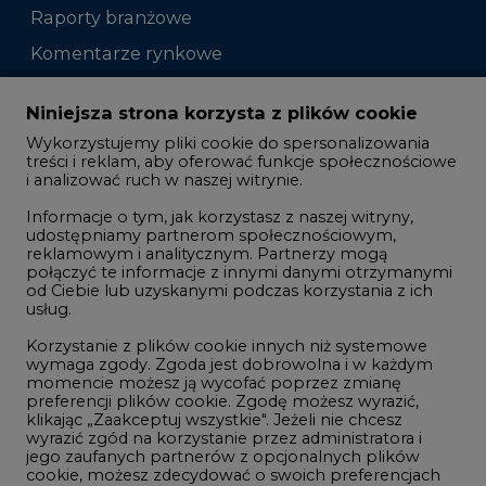
Zmiany kadrowe na rynku
Niniejsza strona korzysta z plików cookie
Wykorzystujemy pliki cookie do spersonalizowania
Studio CIRE
treści i reklam, aby oferować funkcje społecznościowe
i analizować ruch w naszej witrynie.
Rozmowy o energetyce
Informacje o tym, jak korzystasz z naszej witryny,
Gospodarka
udostępniamy partnerom społecznościowym,
reklamowym i analitycznym. Partnerzy mogą
Geopolityka
połączyć te informacje z innymi danymi otrzymanymi
LTE450
od Ciebie lub uzyskanymi podczas korzystania z ich
usług.
Korzystanie z plików cookie innych niż systemowe
Innowacje i AI
wymaga zgody. Zgoda jest dobrowolna i w każdym
momencie możesz ją wycofać poprzez zmianę
Telekomunikacja i IT
preferencji plików cookie. Zgodę możesz wyrazić,
klikając „Zaakceptuj wszystkie". Jeżeli nie chcesz
Handel emisjami CO2
wyrazić zgód na korzystanie przez administratora i
Wodór
jego zaufanych partnerów z opcjonalnych plików
cookie, możesz zdecydować o swoich preferencjach
Górnictwo
wybierając je poniżej i klikając przycisk „Zapisz
ustawienia".
Zmiany klimatyczne
Twoja zgoda jest dobrowolna i możesz ją w dowolnym
momencie wycofać, zmieniając ustawienia