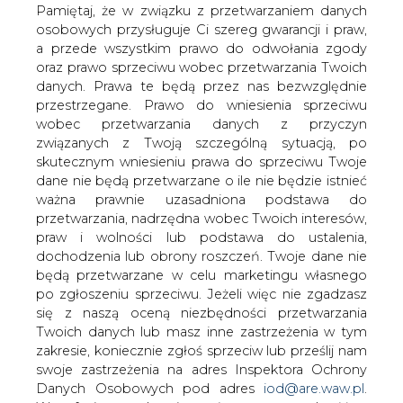
się po trzech sesjach zniżek - podają
danych. Prawa te będą przez nas bezwzględnie
maklerzy. Baryłka lekkiej słodkiej ropy
przestrzegane. Prawo do wniesienia sprzeciwu
wobec przetwarzania danych z przyczyn
West Texas Intermediate, w dostawach
związanych z Twoją szczególną sytuacją, po
na listopad na giełdzie paliw NYMEX w
skutecznym wniesieniu prawa do sprzeciwu Twoje
Nowym Jorku drożeje o 1 USD do 90,33
dane nie będą przetwarzane o ile nie będzie istnieć
USD.
ważna prawnie uzasadniona podstawa do
przetwarzania, nadrzędna wobec Twoich interesów,
Brent w dostawach na listopad na giełdzie paliw ICE
praw i wolności lub podstawa do ustalenia,
Futures Europe w Londynie zwyżkuje o 83 centy do
dochodzenia lub obrony roszczeń. Twoje dane nie
112,65 USD za baryłkę.
będą przetwarzane w celu marketingu własnego
po zgłoszeniu sprzeciwu. Jeżeli więc nie zgadzasz
W ciągu poprzednich dwóch sesji ropa w Nowym Jorku
się z naszą oceną niezbędności przetwarzania
staniała o 2,6 proc. i jej cena osiągnęła techniczny poziom
Twoich danych lub masz inne zastrzeżenia w tym
wsparcia.
zakresie, koniecznie zgłoś sprzeciw lub prześlij nam
swoje zastrzeżenia na adres Inspektora Ochrony
W poniedziałek różnica notowań pomiędzy WTI i Brent
Danych Osobowych pod adres
iod@are.waw.pl
.
wzrosła do 22,49 USD i była największa od 20
Wycofanie zgody nie wpływa na zgodność z
października 2011 r.
prawem przetwarzania dokonanego przed jej
wycofaniem.
"WTI powinna teraz technicznie mocniej odbić się niż
Brent" - ocenia Gordon Kwan, ekonomista Mirae Asset