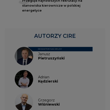
Przegląd najnowszych rekrutacji na
stanowiska kierownicze w polskiej
energetyce
AUTORZY CIRE
REDAKTOR NACZELNY
Janusz
Pietruszyński
Adrian
Kędzierski
Grzegorz
Wiśniewski