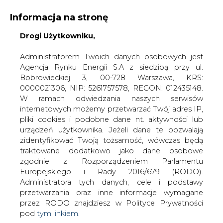
Informacja na stronę
Drogi Użytkowniku,
KONTAKT:
REDAKCJA@CIRE.PL
WYDAWCA PORTALU:
Administratorem Twoich danych osobowych jest
Agencja Rynku Energii S.A z siedzibą przy ul.
A
A
A
WIELKOŚĆ TEKSTU
WYSOKI KONTRAST
Bobrowieckiej 3, 00-728 Warszawa, KRS:
0000021306, NIP: 5261757578, REGON: 012435148.
ZALOGUJ SIĘ
W ramach odwiedzania naszych serwisów
internetowych możemy przetwarzać Twój adres IP,
pliki cookies i podobne dane nt. aktywności lub
urządzeń użytkownika. Jeżeli dane te pozwalają
zidentyfikować Twoją tożsamość, wówczas będą
traktowane dodatkowo jako dane osobowe
zgodnie z Rozporządzeniem Parlamentu
Europejskiego i Rady 2016/679 (RODO).
Administratora tych danych, cele i podstawy
przetwarzania oraz inne informacje wymagane
przez RODO znajdziesz w Polityce Prywatności
pod
tym linkiem.
WŁĄCZ CIRE.TV