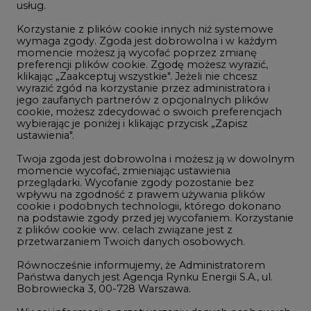
usług.
Korzystanie z plików cookie innych niż systemowe
Innowacje i AI
wymaga zgody. Zgoda jest dobrowolna i w każdym
momencie możesz ją wycofać poprzez zmianę
Telekomunikacja i IT
preferencji plików cookie. Zgodę możesz wyrazić,
klikając „Zaakceptuj wszystkie". Jeżeli nie chcesz
Handel emisjami CO2
wyrazić zgód na korzystanie przez administratora i
Wodór
jego zaufanych partnerów z opcjonalnych plików
cookie, możesz zdecydować o swoich preferencjach
Górnictwo
wybierając je poniżej i klikając przycisk „Zapisz
ustawienia".
Zmiany klimatyczne
Twoja zgoda jest dobrowolna i możesz ją w dowolnym
momencie wycofać, zmieniając ustawienia
przeglądarki. Wycofanie zgody pozostanie bez
Atom
wpływu na zgodność z prawem używania plików
Fotowoltaika
cookie i podobnych technologii, którego dokonano
na podstawie zgody przed jej wycofaniem. Korzystanie
Offshore wind
z plików cookie ww. celach związane jest z
przetwarzaniem Twoich danych osobowych.
Magazyny energii
Równocześnie informujemy, że Administratorem
Zielone samorządy
Państwa danych jest Agencja Rynku Energii S.A., ul.
Bobrowiecka 3, 00-728 Warszawa.
Zielona gospodarka