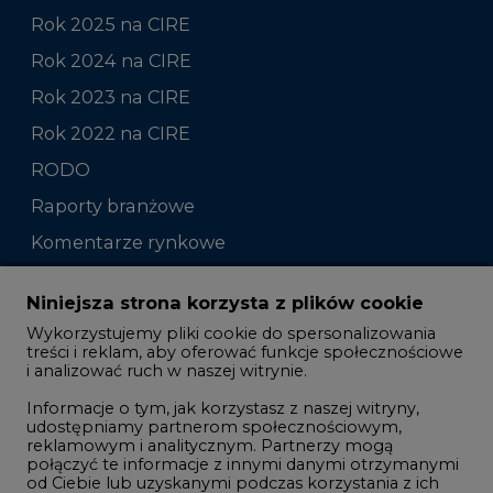
Rok 2025 na CIRE
Rok 2024 na CIRE
Rok 2023 na CIRE
Rok 2022 na CIRE
RODO
Raporty branżowe
Komentarze rynkowe
Zmiany kadrowe na rynku
Niniejsza strona korzysta z plików cookie
Wykorzystujemy pliki cookie do spersonalizowania
Studio CIRE
treści i reklam, aby oferować funkcje społecznościowe
i analizować ruch w naszej witrynie.
Rozmowy o energetyce
Informacje o tym, jak korzystasz z naszej witryny,
Gospodarka
udostępniamy partnerom społecznościowym,
reklamowym i analitycznym. Partnerzy mogą
Geopolityka
połączyć te informacje z innymi danymi otrzymanymi
LTE450
od Ciebie lub uzyskanymi podczas korzystania z ich