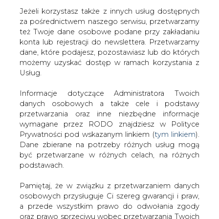
Jeżeli korzystasz także z innych usług dostępnych
za pośrednictwem naszego serwisu, przetwarzamy
też Twoje dane osobowe podane przy zakładaniu
konta lub rejestracji do newslettera. Przetwarzamy
Strona główna
/
SERWIS INFORMACYJNY CIRE
dane, które podajesz, pozostawiasz lub do których
24
/
Tauron nie chce podwyżki cen energii dla
możemy uzyskać dostęp w ramach korzystania z
drobnych odbiorców
Usług.
2012-12-05 00:00
Informacje dotyczące Administratora Twoich
drukuj
danych osobowych a także cele i podstawy
skomentuj
przetwarzania oraz inne niezbędne informacje
udostępnij
:
wymagane przez RODO znajdziesz w Polityce
Prywatności pod wskazanym linkiem (
tym linkiem
).
Dane zbierane na potrzeby różnych usług mogą
być przetwarzane w różnych celach, na różnych
Tauron nie chce podwyżki cen
podstawach.
energii dla drobnych odbiorców
Pamiętaj, że w związku z przetwarzaniem danych
osobowych przysługuje Ci szereg gwarancji i praw,
a przede wszystkim prawo do odwołania zgody
oraz prawo sprzeciwu wobec przetwarzania Twoich