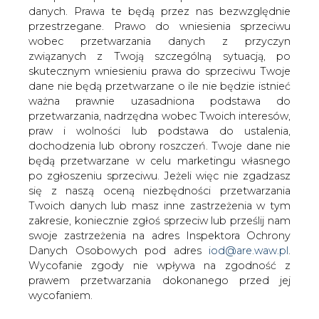
danych. Prawa te będą przez nas bezwzględnie
przestrzegane. Prawo do wniesienia sprzeciwu
Jak poinformował &#8222;Dziennik
wobec przetwarzania danych z przyczyn
Gazeta Prawna&#8221;, w złożonym do
związanych z Twoją szczególną sytuacją, po
URE wniosku taryfowym Taurona
skutecznym wniesieniu prawa do sprzeciwu Twoje
Sprzedaż nie ma propozycji podwyżki
dane nie będą przetwarzane o ile nie będzie istnieć
cen.
ważna prawnie uzasadniona podstawa do
przetwarzania, nadrzędna wobec Twoich interesów,
Swój wniosek taryfowy do Urzędu przekazała także
praw i wolności lub podstawa do ustalenia,
Energa Obrót, która według gazety wnioskuje o
dochodzenia lub obrony roszczeń. Twoje dane nie
podwyżkę rzędu 3,5 proc. Swoich wniosków do URE nie
będą przetwarzane w celu marketingu własnego
złożyły jeszcze PGE, Enea oraz RWE Polska – czytamy w
po zgłoszeniu sprzeciwu. Jeżeli więc nie zgadzasz
DGP.
się z naszą oceną niezbędności przetwarzania
Twoich danych lub masz inne zastrzeżenia w tym
Gazeta zwraca jednak uwagę, że podwyżka cen samej
zakresie, koniecznie zgłoś sprzeciw lub prześlij nam
energii dla gospodarstw domowych jest mało
swoje zastrzeżenia na adres Inspektora Ochrony
prawdopodobna, gdyż według prezesa URE Marka
Danych Osobowych pod adres
iod@are.waw.pl
.
Woszczyka, w tym roku nie ma podstaw do wzrostu cen.
Wycofanie zgody nie wpływa na zgodność z
Ceny energii na TGE spadły nawet o 20 proc.
prawem przetwarzania dokonanego przed jej
wycofaniem.
#
Energetyka
#
kraj