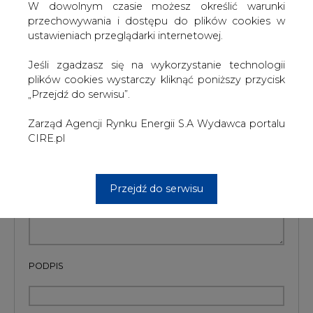
W dowolnym czasie możesz określić warunki
przechowywania i dostępu do plików cookies w
Artykuł powstał bez wsparcia narzędzi sztucznej inteligencji.
Wydawca portalu CIRE zgadza się na włączenie publikacji do
ustawieniach przeglądarki internetowej.
szkoleń treningowych LLM.
Jeśli zgadzasz się na wykorzystanie technologii
plików cookies wystarczy kliknąć poniższy przycisk
„Przejdź do serwisu”.
KOMENTARZE
Zarząd Agencji Rynku Energii S.A Wydawca portalu
CIRE.pl
TREŚĆ KOMENTARZA
Przejdź do serwisu
PODPIS