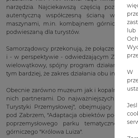
wię
narzędzia. Najciekawszą częścią poziomu 3
pr
autentyczną współczesną ścianą wydoby
zas
maszynami, m.in. kombajnem górniczym i p
lub
podwieszaną dla turystów.
Och
Wyc
Samorządowcy przekonują, że połączenie obu 
prz
i - w perspektywie - odwiedzającym Zabrze t
wielowątkowy, spójny program działania oraz
W 
tym bardziej, że zakres działania obu instytucji
prz
ust
Obecnie zarówno muzeum jak i kopalnia "Guid
nich partnerami. Do najważniejszych należą p
Jeś
Turystyki Przemysłowej", obejmujący m.in. ud
coo
pod Zabrzem, "Adaptacja obiektów położonych 
serw
poprzemysłowego parku tematycznego" ora
górniczego "Królowa Luiza".