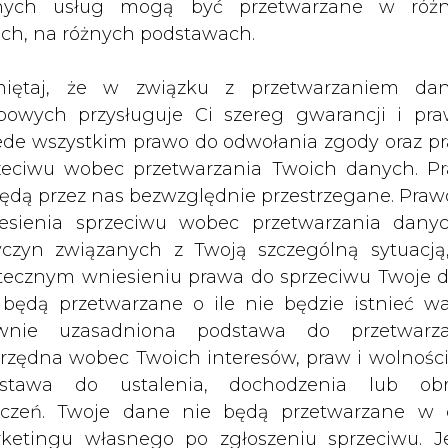
nych usług mogą być przetwarzane w róż
abytkowa Kopalnia Węgla Kamienne
ach, na różnych podstawach.
 instytucję. Zdecydowal o tym samor
iętaj, że w związku z przetwarzaniem da
bowych przysługuje Ci szereg gwarancji i pra
kultury działać będzie pod nazwą Muzeum Górni
ede wszystkim prawo do odwołania zgody oraz p
zić gmina Zabrze i Województwo Śląskie. Decyz
zeciwu wobec przetwarzania Twoich danych. P
 z trzymiesięcznym wyprzedzeniem - zostały ogłosz
będą przez nas bezwzględnie przestrzegane. Praw
erwszych miesiącach przyszłego roku. Na scal
esienia sprzeciwu wobec przetwarzania dany
ca przy ministrze kultury.
yczyn związanych z Twoją szczególną sytuacją
tecznym wniesieniu prawa do sprzeciwu Twoje 
nią tradycję. "Guido" w obecnej formule dział
 będą przetwarzane o ile nie będzie istnieć w
urystycznych centralnej części woj. śląskiego. D
wnie uzasadniona podstawa do przetwarza
dzkiego w kopalni udostępniono turystom poz
rzędna wobec Twoich interesów, praw i wolności
stawa do ustalenia, dochodzenia lub ob
zczeń. Twoje dane nie będą przetwarzane w 
m.in. praca górnika, wydobycie węgla i maszy
ketingu własnego po zgłoszeniu sprzeciwu. Je
ową trasą można też obejrzeć podziemne stajn