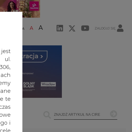
A
A
ZALOGUJ SIĘ
ŚĆ TEKSTU
A
jest
 ul.
306,
ach
żemy
dane
e te
czas
owe
go i
cele