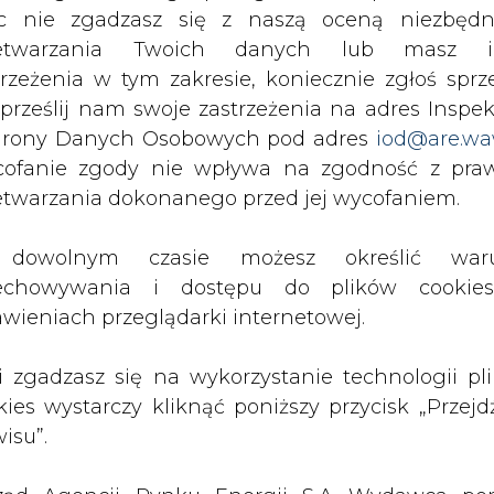
c nie zgadzasz się z naszą oceną niezbędn
20 jest ponaddwukilometrowa trasa turystycz
zetwarzania Twoich danych lub masz i
wczą i potrzebnymi do urobku i dostawy w
trzeżenia w tym zakresie, koniecznie zgłoś sprz
rzenośnikami. Niedawno uruchomiono tam kol
 prześlij nam swoje zastrzeżenia na adres Inspek
rony Danych Osobowych pod adres
iod@are.wa
ofanie zgody nie wpływa na zgodność z pr
placówek przyniesie korzyści zarówno im samym,
etwarzania dokonanego przed jej wycofaniem.
urystom. W nowej formule instytucja ma wyprac
 wspólny program inwestowania i rozwoju. To w
dowolnym czasie możesz określić waru
 pokrywa się i uzupełnia.
echowywania i dostępu do plików cooki
awieniach przeglądarki internetowej.
o" prowadzą inwestycje z unijnych środków, będ
rojekty: "Europejski Ośrodek Kultury Techniczn
li zgadzasz się na wykorzystanie technologii pl
ostępnienie zwiedzającym tzw. Sztolni Dziedzic
kies wystarczy kliknąć poniższy przycisk „Przejd
przy ul. Sienkiewicza w Zabrzu na potrzeby roz
isu”.
z projekt obejmujący uatrakcyjnienie skan