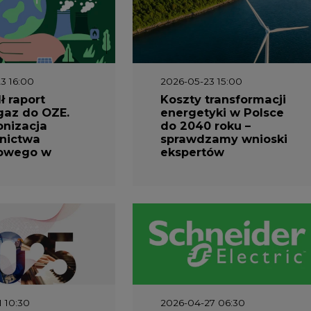
3 16:00
2026-05-23 15:00
 raport
Koszty transformacji
gaz do OZE.
energetyki w Polsce
nizacja
do 2040 roku –
nictwa
sprawdzamy wnioski
owego w
ekspertów
1 10:30
2026-04-27 06:30