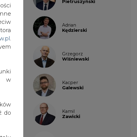
Pietruszyński
ości
na z
nne
ęgla
eciw
ejkę
Adrian
tora
Kędzierski
w.pl
.
awem
 jak
Grzegorz
ować
Wiśniewski
ażne
nki
es w
Kacper
Galewski
ąc w
ej i
ików
znej
Kamil
ź do
woju
Zawicki
senu