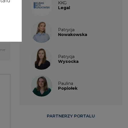
talu
KKG
Legal
rasy
rską
enie
Patrycja
Nowakowska
enie
Patrycja
Wysocka
Paulina
Popiołek
PARTNERZY PORTALU