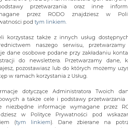
SPODARKA
ZMIANY KADROWE NA RYNKU
CIEP
odstawy przetwarzania oraz inne inform
magane przez RODO znajdziesz w Polit
watności pod
tym linkiem.
e. Muzeum górnictwa i zabytkowa kopalnia będą połączone
eli korzystasz także z innych usług dostępnyc
drukuj
skomentuj
udostępnij
:
rednictwem naszego serwisu, przetwarzamy
je dane osobowe podane przy zakładaniu konta
estracji do newslettera. Przetwarzamy dane, k
 i zabytkowa kopalnia
ajesz, pozostawiasz lub do których możemy uzy
tęp w ramach korzystania z Usług.
ormacje dotyczące Administratora Twoich da
bowych a także cele i podstawy przetwarzania 
e niezbędne informacje wymagane przez 
jdziesz w Polityce Prywatności pod wskaz
kiem (
tym linkiem
). Dane zbierane na potr
Szlaku Zabytków Techniki Woj. Śląskie