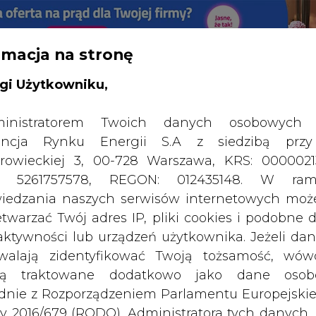
rmacja na stronę
RTALU:
WIELKO
WYSOKI KONTRAST
gi Użytkowniku,
inistratorem Twoich danych osobowych 
ncja Rynku Energii S.A z siedzibą przy
rowieckiej 3, 00-728 Warszawa, KRS: 0000021
P: 5261757578, REGON: 012435148. W ram
iedzania naszych serwisów internetowych mo
etwarzać Twój adres IP, pliki cookies i podobne 
 aktywności lub urządzeń użytkownika. Jeżeli dan
walają zidentyfikować Twoją tożsamość, wów
dą traktowane dodatkowo jako dane osob
dnie z Rozporządzeniem Parlamentu Europejskie
y 2016/679 (RODO). Administratora tych danych, 