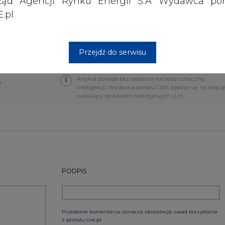
ząd Agencji Rynku Energii S.A Wydawca por
.pl
nione będą do zwiedzania różnorodne zabytkowe t
- wraz z edukacyjną, wystawienniczą, konserwato
czas przez muzeum - stwarza szansę na stworz
Przejdź do serwisu
e wtorek urząd marszałkowski w Katowicach.
Artykuł powstał bez wsparcia narzędzi sztucznej
e
inteligencji. Wydawca portalu CIRE zgadza się na włącz
publikacji do szkoleń treningowych LLM.
PODPIS
Przesłanie komentarza oznacza akceptację zasad korzystania
z portalu cire.pl