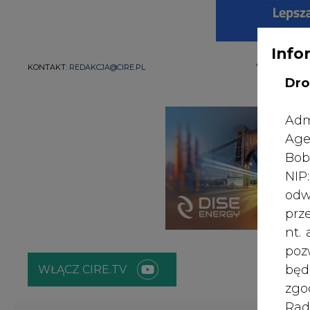
Info
WYDAWCA PO
KONTAKT:
REDAKCJA@CIRE.PL
Dro
Adm
Age
Bob
NI
odw
prz
nt.
poz
bę
WŁĄCZ CIRE.TV
zgo
Rad