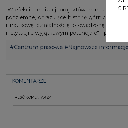
Zar
CIRE
"W efekcie realizacji projektów m.in. udostęp
podziemne, obrazujące historię górnictwa, co 
i naukową działalnością prowadzoną dotych
instytucji o wyjątkowym potencjale" - podał w
#
Centrum prasowe
#
Najnowsze informacj
KOMENTARZE
TREŚĆ KOMENTARZA