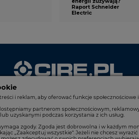
energii zużywają?
Raport Schneider
Electric
ookie
WYDAWCA PORTALU
reści i reklam, aby oferować funkcje społecznościowe i
, udostępniamy partnerom społecznościowym, reklamow
lub uzyskanymi podczas korzystania z ich usług.
Zmiany kadrowe na rynku
Innowacje 
Studio CIRE
Telekomuni
e wymaga zgody. Zgoda jest dobrowolna i w każdym mo
kając „Zaakceptuj wszystkie". Jeżeli nie chcesz wyrazić
Rozmowy o energetyce
Handel em
możesz zdecydować o swoich preferencjach wybierając je