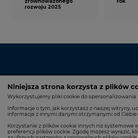
zrównoważonego
rok
rozwoju 2025
Niniejsza strona korzysta z plików c
Wykorzystujemy pliki cookie do spersonalizowania t
Informacje o tym, jak korzystasz z naszej witryny
informacje z innymi danymi otrzymanymi od Ciebie 
CIRE - kim jesteśmy
Rok 2025 na CIRE
Reklamuj się na CIRE
Rok 2024 na CIRE
Korzystanie z plików cookie innych niż systemow
preferencji plików cookie. Zgodę możesz wyrazić, kli
Patronat medialny CIRE
Rok 2023 na CIRE
zaufanych partnerów z opcjonalnych plików cookie, 