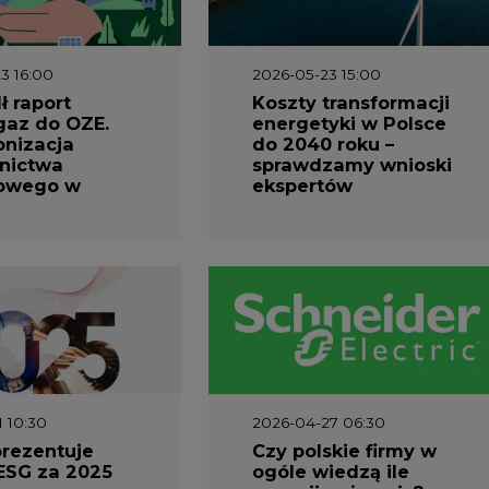
3 16:00
2026-05-23 15:00
 raport
Koszty transformacji
gaz do OZE.
energetyki w Polsce
nizacja
do 2040 roku –
nictwa
sprawdzamy wnioski
owego w
ekspertów
1 10:30
2026-04-27 06:30
prezentuje
Czy polskie firmy w
ESG za 2025
ogóle wiedzą ile