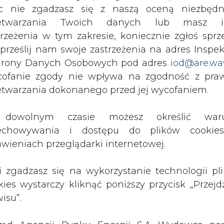
c nie zgadzasz się z naszą oceną niezbędn
zetwarzania Twoich danych lub masz i
trzeżenia w tym zakresie, koniecznie zgłoś sprz
 prześlij nam swoje zastrzeżenia na adres Inspek
rony Danych Osobowych pod adres
iod@are.wa
ofanie zgody nie wpływa na zgodność z pr
etwarzania dokonanego przed jej wycofaniem.
dowolnym czasie możesz określić waru
rzymywanie treści marketingowych w postaci newslettera
echowywania i dostępu do plików cooki
 siedzibą w Warszawie.
awieniach przeglądarki internetowej.
li zgadzasz się na wykorzystanie technologii pl
 nas Państwa danych osobowych, w tym informacje o
kies wystarczy kliknąć poniższy przycisk „Przejd
lityce prywatności.
isu”.