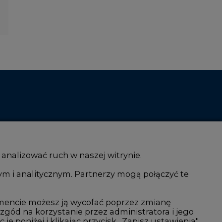
 analizować ruch w naszej witrynie.
ym i analitycznym. Partnerzy mogą połączyć te
i AI
Atom
kacja i IT
Fotowoltaika
mencie możesz ją wycofać poprzez zmianę
 zgód na korzystanie przez administratora i jego
isjami CO2
Offshore wind
 poniżej i klikając przycisk „Zapisz ustawienia".