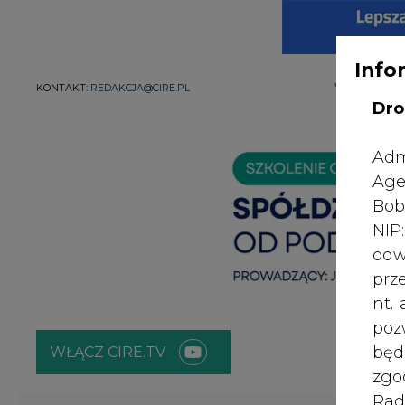
Info
WYDAWCA PO
KONTAKT:
REDAKCJA@CIRE.PL
Dro
Adm
Age
Bob
NI
odw
prz
nt.
poz
bę
WŁĄCZ CIRE.TV
zgo
Rad