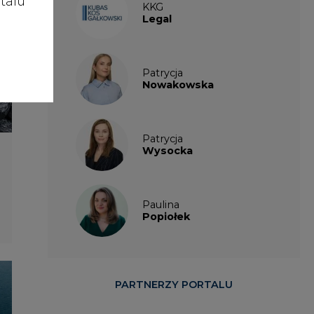
talu
KKG
Legal
Patrycja
Nowakowska
Patrycja
Wysocka
Paulina
Popiołek
PARTNERZY PORTALU