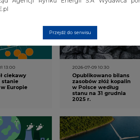
ząd Agencji Rynku Energii S.A Wydawca por
wszystkie artykuły
.pl
Przejdź do serwisu
1 13:00
2026-07-09 10:30
ł ciekawy
Opublikowano bilans
 stanie
zasobów złóż kopalin
 w Europie
w Polsce według
stanu na 31 grudnia
2025 r.