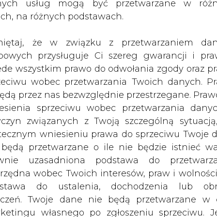
nych usług mogą być przetwarzane w róż
ółki na poziomie 26,5 zł.
ach, na różnych podstawach.
acono 28,02 zł.
iętaj, że w związku z przetwarzaniem da
Artykuł powstał bez wsparcia narzędzi sztucznej
bowych przysługuje Ci szereg gwarancji i pra
inteligencji. Wydawca portalu CIRE zgadza się na włącz
ede wszystkim prawo do odwołania zgody oraz p
publikacji do szkoleń treningowych LLM.
zeciwu wobec przetwarzania Twoich danych. P
będą przez nas bezwzględnie przestrzegane. Praw
esienia sprzeciwu wobec przetwarzania dany
yczyn związanych z Twoją szczególną sytuacją
tecznym wniesieniu prawa do sprzeciwu Twoje 
PODPIS
 będą przetwarzane o ile nie będzie istnieć w
wnie uzasadniona podstawa do przetwarza
rzędna wobec Twoich interesów, praw i wolności
Przesłanie komentarza oznacza akceptację zasad korzystania
stawa do ustalenia, dochodzenia lub ob
z portalu cire.pl
zczeń. Twoje dane nie będą przetwarzane w 
wyślij
ketingu własnego po zgłoszeniu sprzeciwu. Je