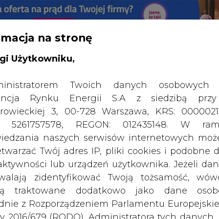
rmacja na stronę
RTALU:
WIELKO
WYSOKI KONTRAST
gi Użytkowniku,
inistratorem Twoich danych osobowych 
ncja Rynku Energii S.A z siedzibą przy
rowieckiej 3, 00-728 Warszawa, KRS: 0000021
P: 5261757578, REGON: 012435148. W ram
iedzania naszych serwisów internetowych mo
etwarzać Twój adres IP, pliki cookies i podobne 
 aktywności lub urządzeń użytkownika. Jeżeli dan
walają zidentyfikować Twoją tożsamość, wów
dą traktowane dodatkowo jako dane osob
dnie z Rozporządzeniem Parlamentu Europejskie
y 2016/679 (RODO). Administratora tych danych, 