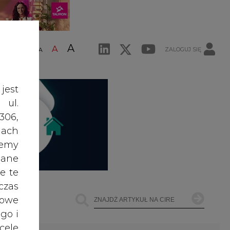
A
A
ZALOGUJ SIĘ
ŚĆ TEKSTU
A
jest
 ul.
306,
ach
żemy
dane
e te
czas
owe
go i
cele