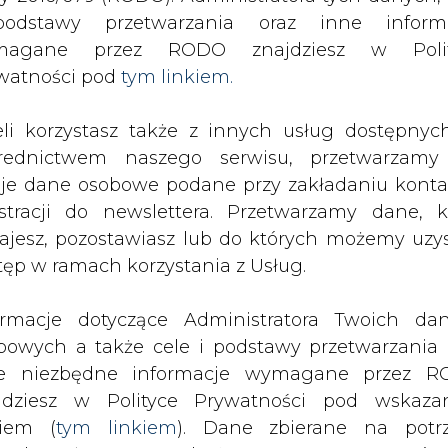
SPODARKA
ZMIANY KADROWE NA RYNKU
CIEP
odstawy przetwarzania oraz inne inform
magane przez RODO znajdziesz w Polit
watności pod
tym linkiem.
leca "trzymanie" akcji ZE PAK, cena docelowa 26,5 zł
eli korzystasz także z innych usług dostępnyc
drukuj
skomentuj
udostępnij
:
rednictwem naszego serwisu, przetwarzamy
je dane osobowe podane przy zakładaniu konta
estracji do newslettera. Przetwarzamy dane, k
cji ZE PAK, cena docelowa
ajesz, pozostawiasz lub do których możemy uzy
tęp w ramach korzystania z Usług.
ormacje dotyczące Administratora Twoich da
bowych a także cele i podstawy przetwarzania 
e niezbędne informacje wymagane przez 
jdziesz w Polityce Prywatności pod wskaz
kiem (
tym linkiem
). Dane zbierane na potr
ji dla ZE PAK od zalecenia "trzymaj