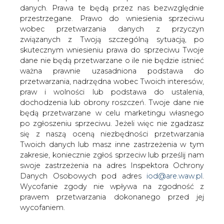
Zarząd Jastrzębskiej Spółki Węglowej
danych. Prawa te będą przez nas bezwzględnie
informuje, iż łączna szacunkowa
przestrzegane. Prawo do wniesienia sprzeciwu
wartość umowy zawartej 27 grudnia
wobec przetwarzania danych z przyczyn
pomiędzy JSW a EDF oraz obrotów
związanych z Twoją szczególną sytuacją, po
handlowych w okresie ostatnich 12
skutecznym wniesieniu prawa do sprzeciwu Twoje
dane nie będą przetwarzane o ile nie będzie istnieć
miesięcy osiągnęła łączną wartość
ważna prawnie uzasadniona podstawa do
netto około 944 mln zł
przetwarzania, nadrzędna wobec Twoich interesów,
Umową o największej wartości jest umowa na sprzedaż
praw i wolności lub podstawa do ustalenia,
węgla do celów energetycznych podpisana 27 grudnia.
dochodzenia lub obrony roszczeń. Twoje dane nie
Ten kontrakt szacowany jest na 700 mln zł. Ceny
będą przetwarzane w celu marketingu własnego
uzgadnianie są odrębnie dla każdego roku. Umowa
po zgłoszeniu sprzeciwu. Jeżeli więc nie zgadzasz
obowiązuje od 1 stycznia 2013 roku końca 2015 r. z
się z naszą oceną niezbędności przetwarzania
możliwością jej przedłużenia.
Twoich danych lub masz inne zastrzeżenia w tym
zakresie, koniecznie zgłoś sprzeciw lub prześlij nam
swoje zastrzeżenia na adres Inspektora Ochrony
#
Energetyka
#
kraj
Danych Osobowych pod adres
iod@are.waw.pl
.
Wycofanie zgody nie wpływa na zgodność z
Artykuł powstał bez wsparcia narzędzi sztucznej inteligencji.
prawem przetwarzania dokonanego przed jej
Wydawca portalu CIRE zgadza się na włączenie publikacji do
szkoleń treningowych LLM.
wycofaniem.