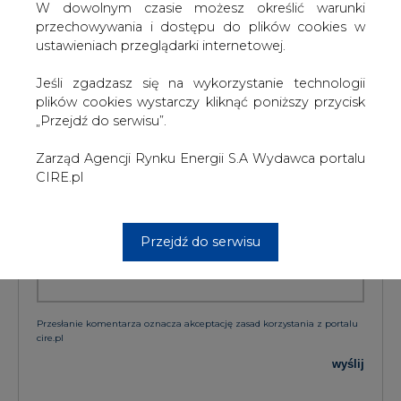
W dowolnym czasie możesz określić warunki
przechowywania i dostępu do plików cookies w
ustawieniach przeglądarki internetowej.
KOMENTARZE
Jeśli zgadzasz się na wykorzystanie technologii
TREŚĆ KOMENTARZA
plików cookies wystarczy kliknąć poniższy przycisk
„Przejdź do serwisu”.
Zarząd Agencji Rynku Energii S.A Wydawca portalu
CIRE.pl
Przejdź do serwisu
PODPIS
Przesłanie komentarza oznacza akceptację zasad korzystania z portalu
cire.pl
wyślij