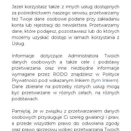
Jeżeli korzystasz także z innych usług dostępnych
za pośrednictwem naszego serwisu, przetwarzamy
też Twoje dane osobowe podane przy zakładaniu
konta lub rejestracji do newslettera. Przetwarzamy
Strona główna
/
SERWIS INFORMACYJNY CIRE
dane, które podajesz, pozostawiasz lub do których
24
/
EDF kupi węgiel w JSW
możemy uzyskać dostęp w ramach korzystania z
Usług.
2012-12-27 00:00
drukuj
Informacje dotyczące Administratora Twoich
skomentuj
danych osobowych a także cele i podstawy
udostępnij
:
przetwarzania oraz inne niezbędne informacje
wymagane przez RODO znajdziesz w Polityce
Prywatności pod wskazanym linkiem (
tym linkiem
).
Dane zbierane na potrzeby różnych usług mogą
EDF kupi węgiel w JSW
być przetwarzane w różnych celach, na różnych
podstawach.
Pamiętaj, że w związku z przetwarzaniem danych
osobowych przysługuje Ci szereg gwarancji i praw,
a przede wszystkim prawo do odwołania zgody
oraz prawo sprzeciwu wobec przetwarzania Twoich