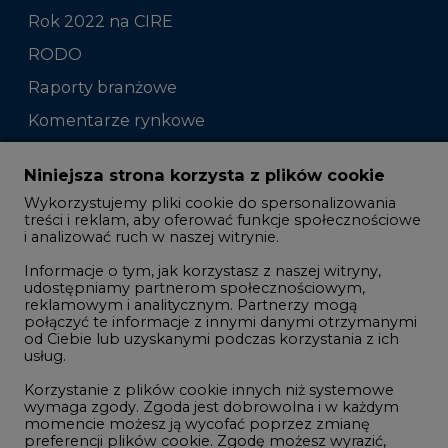
Rok 2022 na CIRE
RODO
Raporty branżowe
Komentarze rynkowe
Zmiany kadrowe na rynku
Niniejsza strona korzysta z plików cookie
Wykorzystujemy pliki cookie do spersonalizowania
Studio CIRE
treści i reklam, aby oferować funkcje społecznościowe
i analizować ruch w naszej witrynie.
Rozmowy o energetyce
Informacje o tym, jak korzystasz z naszej witryny,
Gospodarka
udostępniamy partnerom społecznościowym,
reklamowym i analitycznym. Partnerzy mogą
Geopolityka
połączyć te informacje z innymi danymi otrzymanymi
LTE450
od Ciebie lub uzyskanymi podczas korzystania z ich
usług.
Korzystanie z plików cookie innych niż systemowe
Innowacje i AI
wymaga zgody. Zgoda jest dobrowolna i w każdym
momencie możesz ją wycofać poprzez zmianę
Telekomunikacja i IT
preferencji plików cookie. Zgodę możesz wyrazić,