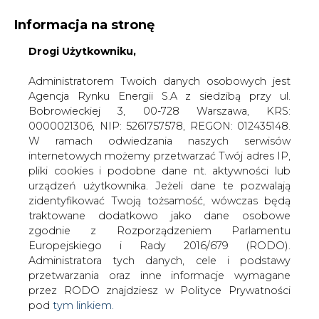
Informacja na stronę
Drogi Użytkowniku,
KONTAKT:
REDAKCJA@CIRE.PL
WYDAWCA PORTALU:
Administratorem Twoich danych osobowych jest
Agencja Rynku Energii S.A z siedzibą przy ul.
A
A
A
WIELKOŚĆ TEKSTU
WYSOKI KONTRAST
Bobrowieckiej 3, 00-728 Warszawa, KRS:
0000021306, NIP: 5261757578, REGON: 012435148.
ZALOGUJ SIĘ
W ramach odwiedzania naszych serwisów
internetowych możemy przetwarzać Twój adres IP,
pliki cookies i podobne dane nt. aktywności lub
urządzeń użytkownika. Jeżeli dane te pozwalają
zidentyfikować Twoją tożsamość, wówczas będą
traktowane dodatkowo jako dane osobowe
zgodnie z Rozporządzeniem Parlamentu
Europejskiego i Rady 2016/679 (RODO).
Administratora tych danych, cele i podstawy
przetwarzania oraz inne informacje wymagane
przez RODO znajdziesz w Polityce Prywatności
pod
tym linkiem.
WŁĄCZ CIRE.TV