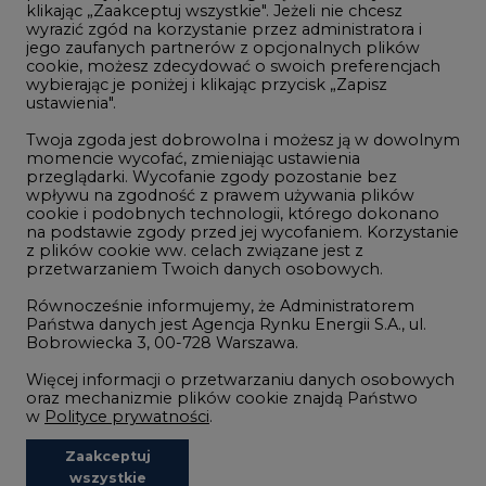
klikając „Zaakceptuj wszystkie". Jeżeli nie chcesz
Handel emisjami CO2
wyrazić zgód na korzystanie przez administratora i
Wodór
jego zaufanych partnerów z opcjonalnych plików
cookie, możesz zdecydować o swoich preferencjach
Górnictwo
wybierając je poniżej i klikając przycisk „Zapisz
ustawienia".
Zmiany klimatyczne
Twoja zgoda jest dobrowolna i możesz ją w dowolnym
momencie wycofać, zmieniając ustawienia
przeglądarki. Wycofanie zgody pozostanie bez
Atom
wpływu na zgodność z prawem używania plików
Fotowoltaika
cookie i podobnych technologii, którego dokonano
na podstawie zgody przed jej wycofaniem. Korzystanie
Offshore wind
z plików cookie ww. celach związane jest z
przetwarzaniem Twoich danych osobowych.
Magazyny energii
Równocześnie informujemy, że Administratorem
Zielone samorządy
Państwa danych jest Agencja Rynku Energii S.A., ul.
Bobrowiecka 3, 00-728 Warszawa.
Zielona gospodarka
Więcej informacji o przetwarzaniu danych osobowych
oraz mechanizmie plików cookie znajdą Państwo
w
Polityce prywatności
.
Zaakceptuj
©2002-
2021 - 2026
-
CIRE.PL
Centrum Informacji o Rynku Energii
wszystkie