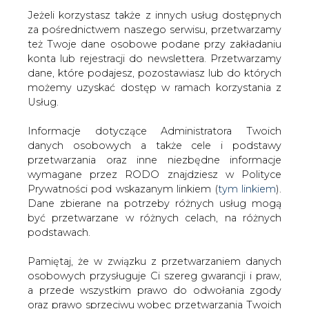
Jeżeli korzystasz także z innych usług dostępnych
za pośrednictwem naszego serwisu, przetwarzamy
też Twoje dane osobowe podane przy zakładaniu
konta lub rejestracji do newslettera. Przetwarzamy
Strona główna
/
SERWIS INFORMACYJNY CIRE
dane, które podajesz, pozostawiasz lub do których
24
/
Dziewięciu chętnych na budowę elektrowni
możemy uzyskać dostęp w ramach korzystania z
gazowej w Grudziądzu
Usług.
2013-03-21 00:00
Informacje dotyczące Administratora Twoich
drukuj
danych osobowych a także cele i podstawy
skomentuj
przetwarzania oraz inne niezbędne informacje
udostępnij
:
wymagane przez RODO znajdziesz w Polityce
Prywatności pod wskazanym linkiem (
tym linkiem
).
Dane zbierane na potrzeby różnych usług mogą
być przetwarzane w różnych celach, na różnych
Dziewięciu chętnych na budowę
podstawach.
elektrowni gazowej w Grudziądzu
Pamiętaj, że w związku z przetwarzaniem danych
osobowych przysługuje Ci szereg gwarancji i praw,
a przede wszystkim prawo do odwołania zgody
oraz prawo sprzeciwu wobec przetwarzania Twoich