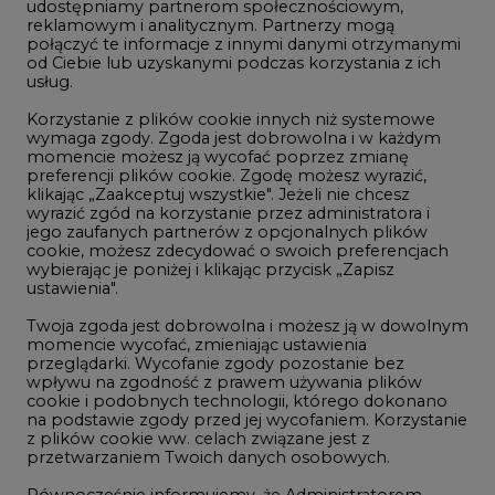
udostępniamy partnerom społecznościowym,
reklamowym i analitycznym. Partnerzy mogą
Geopolityka
połączyć te informacje z innymi danymi otrzymanymi
LTE450
od Ciebie lub uzyskanymi podczas korzystania z ich
usług.
Korzystanie z plików cookie innych niż systemowe
Innowacje i AI
wymaga zgody. Zgoda jest dobrowolna i w każdym
momencie możesz ją wycofać poprzez zmianę
Telekomunikacja i IT
preferencji plików cookie. Zgodę możesz wyrazić,
klikając „Zaakceptuj wszystkie". Jeżeli nie chcesz
Handel emisjami CO2
wyrazić zgód na korzystanie przez administratora i
Wodór
jego zaufanych partnerów z opcjonalnych plików
cookie, możesz zdecydować o swoich preferencjach
Górnictwo
wybierając je poniżej i klikając przycisk „Zapisz
ustawienia".
Zmiany klimatyczne
Twoja zgoda jest dobrowolna i możesz ją w dowolnym
momencie wycofać, zmieniając ustawienia
przeglądarki. Wycofanie zgody pozostanie bez
Atom
wpływu na zgodność z prawem używania plików
Fotowoltaika
cookie i podobnych technologii, którego dokonano
na podstawie zgody przed jej wycofaniem. Korzystanie
Offshore wind
z plików cookie ww. celach związane jest z
przetwarzaniem Twoich danych osobowych.
Magazyny energii