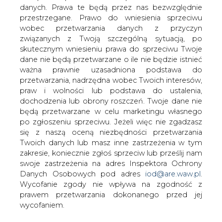
danych. Prawa te będą przez nas bezwzględnie
przestrzegane. Prawo do wniesienia sprzeciwu
Dziewięć konsorcjów jest
wobec przetwarzania danych z przyczyn
zainteresowanych budową pod klucz
związanych z Twoją szczególną sytuacją, po
bloku gazowo-parowego o mocy
skutecznym wniesieniu prawa do sprzeciwu Twoje
420&#8211;600 MW w Grudziądzu
dane nie będą przetwarzane o ile nie będzie istnieć
&#8211; dowiedział się &#8222;Dziennik
ważna prawnie uzasadniona podstawa do
Gazeta Prawna&#8221;. Inwestycję o
przetwarzania, nadrzędna wobec Twoich interesów,
wartości ok. 1,5 mld zł realizuje Energa.
praw i wolności lub podstawa do ustalenia,
dochodzenia lub obrony roszczeń. Twoje dane nie
Jak powiedział cytowany przez DGP Mirosław Bieliński,
będą przetwarzane w celu marketingu własnego
prezes Energi, do budowy elektrowni zgłosiły się firmy z
po zgłoszeniu sprzeciwu. Jeżeli więc nie zgadzasz
Chin, Niemiec, Hiszpanii, Francji i Polski. Według DGP są
się z naszą oceną niezbędności przetwarzania
wśród nich m.in.: Iberdrola, Abener, SNC-Lavalin i
Twoich danych lub masz inne zastrzeżenia w tym
Siemens oraz PBG Oil and Gas, kontrolowana przez PBG.
zakresie, koniecznie zgłoś sprzeciw lub prześlij nam
PBG Oil and Gas ma wystąpić w konsorcjum z chińskim
swoje zastrzeżenia na adres Inspektora Ochrony
koncernem North China Power Engineering.
Danych Osobowych pod adres
iod@are.waw.pl
.
Wycofanie zgody nie wpływa na zgodność z
Z informacji DGP wynika, że do przetargu nie przystąpiły:
prawem przetwarzania dokonanego przed jej
Polimex-Mostostal oraz Rafako.
wycofaniem.