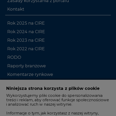
Zasady korzystania z portalu
Kontakt
Rok 2025 na CIRE
Rok 2024 na CIRE
Rok 2023 na CIRE
Rok 2022 na CIRE
RODO
Raporty branżowe
Komentarze rynkowe
Zmiany kadrowe na rynku
Niniejsza strona korzysta z plików cookie
Wykorzystujemy pliki cookie do spersonalizowania
Studio CIRE
treści i reklam, aby oferować funkcje społecznościowe
i analizować ruch w naszej witrynie.
Rozmowy o energetyce
Informacje o tym, jak korzystasz z naszej witryny,
Gospodarka