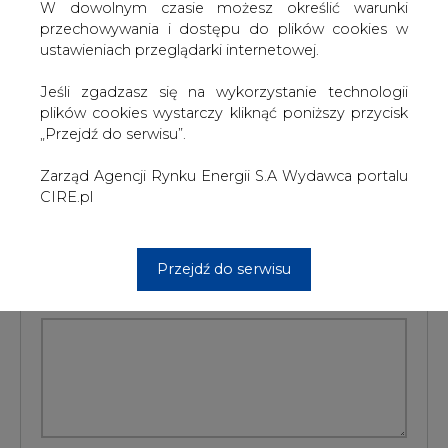
Uruchomienie elektrowni w Grudziądzu planowane jest
W dowolnym czasie możesz określić warunki
na 2017 r.
przechowywania i dostępu do plików cookies w
ustawieniach przeglądarki internetowej.
#
Energetyka
#
kraj
Jeśli zgadzasz się na wykorzystanie technologii
plików cookies wystarczy kliknąć poniższy przycisk
Artykuł powstał bez wsparcia narzędzi sztucznej inteligencji.
„Przejdź do serwisu”.
Wydawca portalu CIRE zgadza się na włączenie publikacji do
szkoleń treningowych LLM.
Zarząd Agencji Rynku Energii S.A Wydawca portalu
CIRE.pl
KOMENTARZE
Przejdź do serwisu
TREŚĆ KOMENTARZA