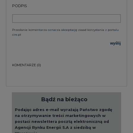
PODPIS
Przesłanie komentarza oznacza akceptację zasad korzystania z portalu
cire.pl
wyślij
KOMENTARZE
(0)
Bądź na bieżąco
Podając adres e-mail wyrażają Państwo zgodę
na otrzymywanie treści marketingowych w
postaci newslettera pocztą elektroniczną od
Agencji Rynku Energii S.A z siedzibą w