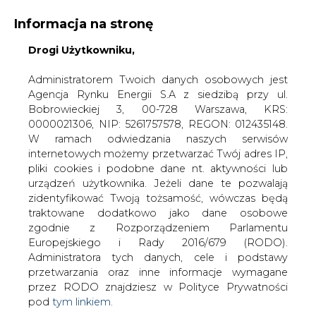
Informacja na stronę
Drogi Użytkowniku,
KONTAKT:
REDAKCJA@CIRE.PL
WYDAWCA PORTALU:
Administratorem Twoich danych osobowych jest
Agencja Rynku Energii S.A z siedzibą przy ul.
A
A
A
WIELKOŚĆ TEKSTU
WYSOKI KONTRAST
Bobrowieckiej 3, 00-728 Warszawa, KRS:
0000021306, NIP: 5261757578, REGON: 012435148.
ZALOGUJ SIĘ
W ramach odwiedzania naszych serwisów
internetowych możemy przetwarzać Twój adres IP,
pliki cookies i podobne dane nt. aktywności lub
urządzeń użytkownika. Jeżeli dane te pozwalają
zidentyfikować Twoją tożsamość, wówczas będą
traktowane dodatkowo jako dane osobowe
zgodnie z Rozporządzeniem Parlamentu
Europejskiego i Rady 2016/679 (RODO).
Administratora tych danych, cele i podstawy
przetwarzania oraz inne informacje wymagane
przez RODO znajdziesz w Polityce Prywatności
pod
tym linkiem.
WŁĄCZ CIRE.TV