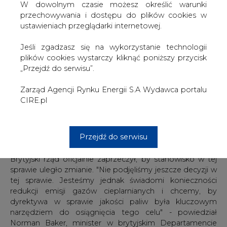
W dowolnym czasie możesz określić warunki
ponad 20 proc. emisji gazów cieplarnianych, niż inne
przechowywania i dostępu do plików cookies w
gatunki ropy.
ustawieniach przeglądarki internetowej.
Z dokumentów, do których dotarł The Guardian, wynika,
Jeśli zgadzasz się na wykorzystanie technologii
że brytyjski rząd opowie się za rozwiązaniem, w którym
plików cookies wystarczy kliknąć poniższy przycisk
kanadyjska ropa nie zostanie zaklasyfikowana, jako
„Przejdź do serwisu”.
szczególnie zanieczyszczająca środowisko.
Zarząd Agencji Rynku Energii S.A Wydawca portalu
Według zwolenników propozycji przedstawionej przez
CIRE.pl
Komisje Europejską, ostre potraktowanie ropy z piasków
roponośnych nie tylko zniechęci kraje UE do jej importu,
ale także zmniejszy szanse na realizację podobnych
Przejdź do serwisu
inwestycji w innych rejonach świata.
Brytyjski rząd oficjalnie zaprzeczył, by stanowisko w tej
sprawie uległo zmianie. "Nie podjęliśmy jeszcze decyzji w
tej sprawie. Jesteśmy jednak świadomi konieczności
redukcji emisji gazów cieplarnianych i chcemy, by
dyrektywa w sprawie jakości paliw była kluczowym
narzędziem do osiągnięcia tego celu" - powiedział
Norman Baker, minister w brytyjskim Departamencie