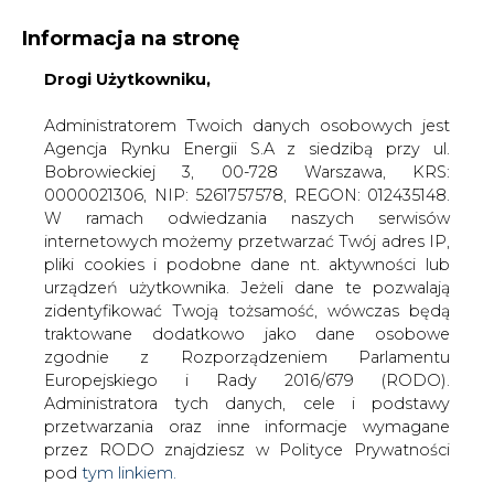
Informacja na stronę
Drogi Użytkowniku,
KONTAKT:
REDAKCJA@CIRE.PL
WYDAWCA PORTALU:
Administratorem Twoich danych osobowych jest
Agencja Rynku Energii S.A z siedzibą przy ul.
A
A
A
WIELKOŚĆ TEKSTU
WYSOKI KONTRAST
Bobrowieckiej 3, 00-728 Warszawa, KRS:
0000021306, NIP: 5261757578, REGON: 012435148.
ZALOGUJ SIĘ
W ramach odwiedzania naszych serwisów
internetowych możemy przetwarzać Twój adres IP,
pliki cookies i podobne dane nt. aktywności lub
urządzeń użytkownika. Jeżeli dane te pozwalają
zidentyfikować Twoją tożsamość, wówczas będą
traktowane dodatkowo jako dane osobowe
zgodnie z Rozporządzeniem Parlamentu
Europejskiego i Rady 2016/679 (RODO).
Administratora tych danych, cele i podstawy
przetwarzania oraz inne informacje wymagane
przez RODO znajdziesz w Polityce Prywatności
pod
tym linkiem.
WŁĄCZ CIRE.TV