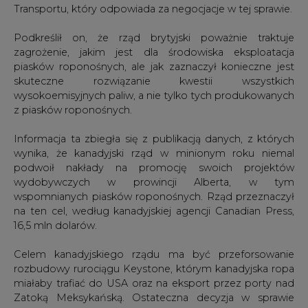
Transportu, który odpowiada za negocjacje w tej sprawie.
Podkreślił on, że rząd brytyjski poważnie traktuje
zagrożenie, jakim jest dla środowiska eksploatacja
piasków roponośnych, ale jak zaznaczył konieczne jest
skuteczne rozwiązanie kwestii wszystkich
wysokoemisyjnych paliw, a nie tylko tych produkowanych
z piasków roponośnych.
Informacja ta zbiegła się z publikacją danych, z których
wynika, że kanadyjski rząd w minionym roku niemal
podwoił nakłady na promocję swoich projektów
wydobywczych w prowincji Alberta, w tym
wspomnianych piasków roponośnych. Rząd przeznaczył
na ten cel, według kanadyjskiej agencji Canadian Press,
16,5 mln dolarów.
Celem kanadyjskiego rządu ma być przeforsowanie
rozbudowy rurociągu Keystone, którym kanadyjska ropa
miałaby trafiać do USA oraz na eksport przez porty nad
Zatoką Meksykańską. Ostateczna decyzja w sprawie