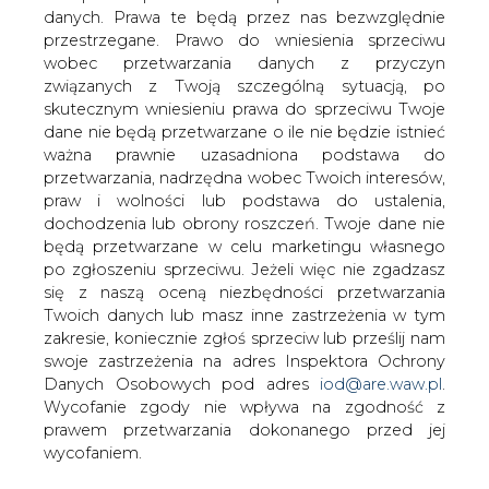
danych. Prawa te będą przez nas bezwzględnie
przestrzegane. Prawo do wniesienia sprzeciwu
wobec przetwarzania danych z przyczyn
Według The Guardian Wielka Brytania,
związanych z Twoją szczególną sytuacją, po
jako pierwszy z krajów Unii Europejskiej,
skutecznym wniesieniu prawa do sprzeciwu Twoje
oficjalnie sprzeciwi się nałożeniu na
dane nie będą przetwarzane o ile nie będzie istnieć
ropę pozyskiwaną z kanadyjskich
ważna prawnie uzasadniona podstawa do
piasków roponośnych dodatkowych ceł
przetwarzania, nadrzędna wobec Twoich interesów,
środowiskowych.
praw i wolności lub podstawa do ustalenia,
dochodzenia lub obrony roszczeń. Twoje dane nie
Gazeta powołuje się na nieoficjalne informacje ze źródeł
będą przetwarzane w celu marketingu własnego
rządowych, według których brytyjska delegacja ma
po zgłoszeniu sprzeciwu. Jeżeli więc nie zgadzasz
sprzeciwić się zaklasyfikowaniu w projektowanej
się z naszą oceną niezbędności przetwarzania
dyrektywie w sprawie jakości paliw kanadyjskiej ropy, jako
Twoich danych lub masz inne zastrzeżenia w tym
wysoce szkodliwej dla środowiska. Związane z tym
zakresie, koniecznie zgłoś sprzeciw lub prześlij nam
koszty sprawiłyby, że surowiec z tych złóż przestałby być
swoje zastrzeżenia na adres Inspektora Ochrony
opłacalny, jako wsad dla europejskich rafinerii. Przestałby
Danych Osobowych pod adres
iod@are.waw.pl
.
się opłacać także import paliw produkowanych z tej ropy.
Wycofanie zgody nie wpływa na zgodność z
prawem przetwarzania dokonanego przed jej
Według Komisji Europejskiej ropa pozyskiwana z
wycofaniem.
kanadyjskich złóż zwanych powszechnie piaskami
roponośnymi, przyczynia się do większych nawet o