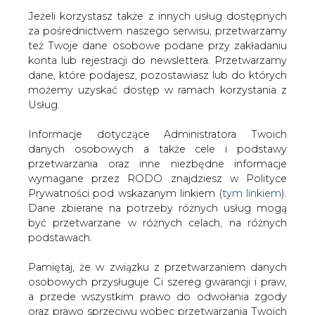
Jeżeli korzystasz także z innych usług dostępnych
za pośrednictwem naszego serwisu, przetwarzamy
też Twoje dane osobowe podane przy zakładaniu
konta lub rejestracji do newslettera. Przetwarzamy
Strona główna
/
SERWIS INFORMACYJNY CIRE
dane, które podajesz, pozostawiasz lub do których
24
/
Brytyjski rząd ma poprzeć w UE import ropy z
możemy uzyskać dostęp w ramach korzystania z
kanadyjskich piasków
Usług.
2013-05-17 00:00
Informacje dotyczące Administratora Twoich
drukuj
danych osobowych a także cele i podstawy
skomentuj
przetwarzania oraz inne niezbędne informacje
udostępnij
:
wymagane przez RODO znajdziesz w Polityce
Prywatności pod wskazanym linkiem (
tym linkiem
).
Dane zbierane na potrzeby różnych usług mogą
być przetwarzane w różnych celach, na różnych
Brytyjski rząd ma poprzeć w UE
podstawach.
import ropy z kanadyjskich
piasków
Pamiętaj, że w związku z przetwarzaniem danych
osobowych przysługuje Ci szereg gwarancji i praw,
a przede wszystkim prawo do odwołania zgody
oraz prawo sprzeciwu wobec przetwarzania Twoich