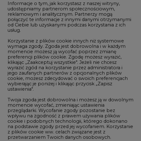
Informacje o tym, jak korzystasz z naszej witryny,
Gospodarka
udostępniamy partnerom społecznościowym,
reklamowym i analitycznym. Partnerzy mogą
Geopolityka
połączyć te informacje z innymi danymi otrzymanymi
LTE450
od Ciebie lub uzyskanymi podczas korzystania z ich
usług.
Korzystanie z plików cookie innych niż systemowe
Innowacje i AI
wymaga zgody. Zgoda jest dobrowolna i w każdym
momencie możesz ją wycofać poprzez zmianę
Telekomunikacja i IT
preferencji plików cookie. Zgodę możesz wyrazić,
klikając „Zaakceptuj wszystkie". Jeżeli nie chcesz
Handel emisjami CO2
wyrazić zgód na korzystanie przez administratora i
Wodór
jego zaufanych partnerów z opcjonalnych plików
cookie, możesz zdecydować o swoich preferencjach
Górnictwo
wybierając je poniżej i klikając przycisk „Zapisz
ustawienia".
Zmiany klimatyczne
Twoja zgoda jest dobrowolna i możesz ją w dowolnym
momencie wycofać, zmieniając ustawienia
przeglądarki. Wycofanie zgody pozostanie bez
Atom
wpływu na zgodność z prawem używania plików
Fotowoltaika
cookie i podobnych technologii, którego dokonano
na podstawie zgody przed jej wycofaniem. Korzystanie
Offshore wind
z plików cookie ww. celach związane jest z
przetwarzaniem Twoich danych osobowych.