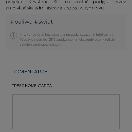
projektu Keystone XL ma zostać podjęta przez
amerykańską administrację jeszcze w tym roku.
#
paliwa
#
świat
Artykuł powstał bez wsparcia narzędzi sztucznej inteligencji.
Wydawca portalu CIRE zgadza się na włączenie publikacji do
szkoleń treningowych LLM.
KOMENTARZE
TREŚĆ KOMENTARZA