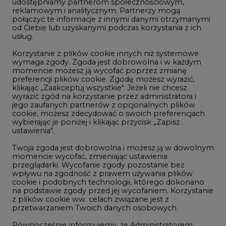
udostępniamy partnerom społecznościowym,
reklamowym i analitycznym. Partnerzy mogą
Geopolityka
połączyć te informacje z innymi danymi otrzymanymi
LTE450
od Ciebie lub uzyskanymi podczas korzystania z ich
usług.
Korzystanie z plików cookie innych niż systemowe
Innowacje i AI
wymaga zgody. Zgoda jest dobrowolna i w każdym
momencie możesz ją wycofać poprzez zmianę
Telekomunikacja i IT
preferencji plików cookie. Zgodę możesz wyrazić,
klikając „Zaakceptuj wszystkie". Jeżeli nie chcesz
Handel emisjami CO2
wyrazić zgód na korzystanie przez administratora i
Wodór
jego zaufanych partnerów z opcjonalnych plików
cookie, możesz zdecydować o swoich preferencjach
Górnictwo
wybierając je poniżej i klikając przycisk „Zapisz
ustawienia".
Zmiany klimatyczne
Twoja zgoda jest dobrowolna i możesz ją w dowolnym
momencie wycofać, zmieniając ustawienia
przeglądarki. Wycofanie zgody pozostanie bez
Atom
wpływu na zgodność z prawem używania plików
Fotowoltaika
cookie i podobnych technologii, którego dokonano
na podstawie zgody przed jej wycofaniem. Korzystanie
Offshore wind
z plików cookie ww. celach związane jest z
przetwarzaniem Twoich danych osobowych.
Magazyny energii
Równocześnie informujemy, że Administratorem