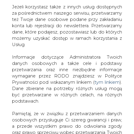
Jeżeli korzystasz także z innych usług dostępnych
za pośrednictwem naszego serwisu, przetwarzamy
też Twoje dane osobowe podane przy zakładaniu
konta lub rejestracji do newslettera. Przetwarzamy
Strona główna
/
SERWIS INFORMACYJNY CIRE
dane, które podajesz, pozostawiasz lub do których
24
/
"Gazeta Polska codziennie": Trwa walka o
możemy uzyskać dostęp w ramach korzystania z
elektrownię w Ostrołęce
Usług.
2013-05-20 00:00
Informacje dotyczące Administratora Twoich
drukuj
danych osobowych a także cele i podstawy
skomentuj
przetwarzania oraz inne niezbędne informacje
udostępnij
:
wymagane przez RODO znajdziesz w Polityce
Prywatności pod wskazanym linkiem (
tym linkiem
).
Dane zbierane na potrzeby różnych usług mogą
być przetwarzane w różnych celach, na różnych
"Gazeta Polska codziennie": Trwa
podstawach.
walka o elektrownię w Ostrołęce
Pamiętaj, że w związku z przetwarzaniem danych
osobowych przysługuje Ci szereg gwarancji i praw,
a przede wszystkim prawo do odwołania zgody
oraz prawo sprzeciwu wobec przetwarzania Twoich