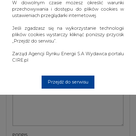
Jak do tej pory odpowiedź z resortu nie nadeszła.
W dowolnym czasie możesz określić warunki
przechowywania i dostępu do plików cookies w
#
Energetyka
#
kraj
ustawieniach przeglądarki internetowej.
Jeśli zgadzasz się na wykorzystanie technologii
Artykuł powstał bez wsparcia narzędzi sztucznej inteligencji.
Wydawca portalu CIRE zgadza się na włączenie publikacji do
plików cookies wystarczy kliknąć poniższy przycisk
szkoleń treningowych LLM.
„Przejdź do serwisu”.
Zarząd Agencji Rynku Energii S.A Wydawca portalu
CIRE.pl
KOMENTARZE
TREŚĆ KOMENTARZA
Przejdź do serwisu
PODPIS