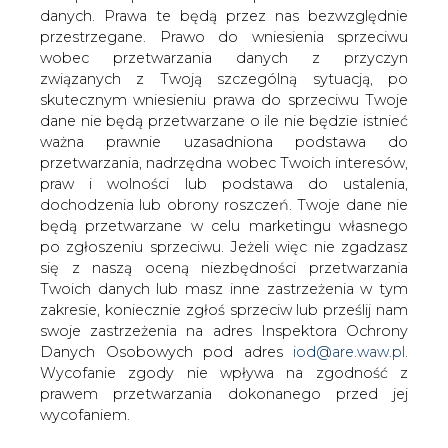
danych. Prawa te będą przez nas bezwzględnie
przestrzegane. Prawo do wniesienia sprzeciwu
Mimo wstrzymania w ubiegłym roku
wobec przetwarzania danych z przyczyn
budowy nowej elektrowni w Ostrołęce,
związanych z Twoją szczególną sytuacją, po
mieszkańcy tego miasta oraz
skutecznym wniesieniu prawa do sprzeciwu Twoje
parlamentarzyści PiS walczą o
dane nie będą przetwarzane o ile nie będzie istnieć
wznowienie inwestycji - informuje
ważna prawnie uzasadniona podstawa do
"Gazeta Polska codziennie".
przetwarzania, nadrzędna wobec Twoich interesów,
praw i wolności lub podstawa do ustalenia,
Na początku maja władze Ostrołęki i parlamentarzyści
dochodzenia lub obrony roszczeń. Twoje dane nie
wysłali do resortu skarbu zaproszenie do rozmowy na
będą przetwarzane w celu marketingu własnego
temat "niezwykle kontrowersyjnej decyzji" wstrzymania
po zgłoszeniu sprzeciwu. Jeżeli więc nie zgadzasz
tej inwestycji. Podkreślili, że prowadzona od 2007 r.
się z naszą oceną niezbędności przetwarzania
budowa miała zapewnić bezpieczeństwo krajowego
Twoich danych lub masz inne zastrzeżenia w tym
systemu energetycznego. Ponadto wykonano już wiele
zakresie, koniecznie zgłoś sprzeciw lub prześlij nam
prac, których łączna wartość sięga setek milionów
swoje zastrzeżenia na adres Inspektora Ochrony
złotych. Autorzy pisma zaznaczyli, że inwestycja może
Danych Osobowych pod adres
iod@are.waw.pl
.
być wznowiona, bo jej dokumentacja jest aktualna i na
Wycofanie zgody nie wpływa na zgodność z
miejscu są doświadczeni specjaliści, pracujący od lat w
prawem przetwarzania dokonanego przed jej
starej elektrowni.
wycofaniem.