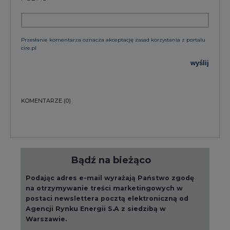
Przesłanie komentarza oznacza akceptację zasad korzystania z portalu
cire.pl
wyślij
KOMENTARZE
(0)
Bądź na bieżąco
Podając adres e-mail wyrażają Państwo zgodę
na otrzymywanie treści marketingowych w
postaci newslettera pocztą elektroniczną od
Agencji Rynku Energii S.A z siedzibą w
Warszawie.