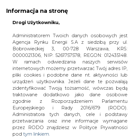
Informacja na stronę
Drogi Użytkowniku,
KONTAKT:
REDAKCJA@CIRE.PL
WYDAWCA PORTALU:
Administratorem Twoich danych osobowych jest
Agencja Rynku Energii S.A z siedzibą przy ul.
A
A
A
WIELKOŚĆ TEKSTU
WYSOKI KONTRAST
Bobrowieckiej 3, 00-728 Warszawa, KRS:
0000021306, NIP: 5261757578, REGON: 012435148.
ZALOGUJ SIĘ
W ramach odwiedzania naszych serwisów
internetowych możemy przetwarzać Twój adres IP,
pliki cookies i podobne dane nt. aktywności lub
urządzeń użytkownika. Jeżeli dane te pozwalają
zidentyfikować Twoją tożsamość, wówczas będą
traktowane dodatkowo jako dane osobowe
zgodnie z Rozporządzeniem Parlamentu
Europejskiego i Rady 2016/679 (RODO).
Administratora tych danych, cele i podstawy
przetwarzania oraz inne informacje wymagane
przez RODO znajdziesz w Polityce Prywatności
pod
tym linkiem.
WŁĄCZ CIRE.TV