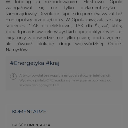
W lobbing za rozbudowaniem Elektrowni Opole
zaangażowali się nie tylko parlamentarzyści i
samorządowcy. Rezolucje i apele do premiera wysłali też
m.in. opolscy przedsiębiorcy. W Opolu zawiązała się akcja
społeczna "TAK dla elektrowni, TAK dla Śląska", którą
poparli przedstawiciele wszystkich opcji politycznych. Jej
inicjatorzy zapowiedzieli nie tylko pikietę pod urzędem,
ale również blokadę drogi wojewódzkiej Opole-
Namysłów.
#
Energetyka
#
kraj
Artykuł powstał bez wsparcia narzędzi sztucznej inteligencji.
Wydawca portalu CIRE zgadza się na włączenie publikacji do
szkoleń treningowych LLM.
KOMENTARZE
TREŚĆ KOMENTARZA