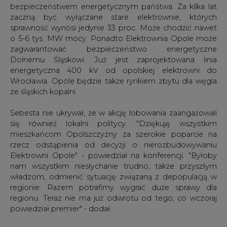
bezpieczeństwem energetycznym państwa. Za kilka lat
zaczną być wyłączane stare elektrownie, których
sprawność wynosi jedynie 33 proc. Może chodzić nawet
o 5-6 tys. MW mocy. Ponadto Elektrownia Opole może
zagwarantować bezpieczeństwo energetyczne
Dolnemu Śląskowi. Już jest zaprojektowana linia
energetyczna 400 kV od opolskiej elektrowni do
Wrocławia. Opole będzie także rynkiem zbytu dla węgla
ze śląskich kopalni.
Sebesta nie ukrywał, że w akcję lobowania zaangażowali
się również lokalni politycy. "Dziękuję wszystkim
mieszkańcom Opolszczyzny za szerokie poparcie na
rzecz odstąpienia od decyzji o nierozbudowywaniu
Elektrowni Opole" - powiedział na konferencji. "Byłoby
nam wszystkim niesłychanie trudno, także przyszłym
władzom, odmienić sytuację związaną z depopulacją w
regionie. Razem potrafimy wygrać duże sprawy dla
regionu. Teraz nie ma już odwrotu od tego, co wczoraj
powiedział premier" - dodał.