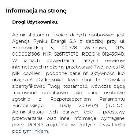
Informacja na stronę
Drogi Użytkowniku,
KONTAKT:
REDAKCJA@CIRE.PL
WYDAWCA PORTALU:
Administratorem Twoich danych osobowych jest
Agencja Rynku Energii S.A z siedzibą przy ul.
A
A
A
WIELKOŚĆ TEKSTU
WYSOKI KONTRAST
Bobrowieckiej 3, 00-728 Warszawa, KRS:
0000021306, NIP: 5261757578, REGON: 012435148.
ZALOGUJ SIĘ
W ramach odwiedzania naszych serwisów
internetowych możemy przetwarzać Twój adres IP,
pliki cookies i podobne dane nt. aktywności lub
urządzeń użytkownika. Jeżeli dane te pozwalają
zidentyfikować Twoją tożsamość, wówczas będą
traktowane dodatkowo jako dane osobowe
zgodnie z Rozporządzeniem Parlamentu
Europejskiego i Rady 2016/679 (RODO).
Administratora tych danych, cele i podstawy
przetwarzania oraz inne informacje wymagane
przez RODO znajdziesz w Polityce Prywatności
pod
tym linkiem.
WŁĄCZ CIRE.TV