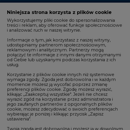
Zmiany kadrowe na rynku
Niniejsza strona korzysta z plików cookie
Wykorzystujemy pliki cookie do spersonalizowania
Studio CIRE
treści i reklam, aby oferować funkcje społecznościowe
i analizować ruch w naszej witrynie.
Rozmowy o energetyce
Informacje o tym, jak korzystasz z naszej witryny,
Gospodarka
udostępniamy partnerom społecznościowym,
reklamowym i analitycznym. Partnerzy mogą
Geopolityka
połączyć te informacje z innymi danymi otrzymanymi
LTE450
od Ciebie lub uzyskanymi podczas korzystania z ich
usług.
Korzystanie z plików cookie innych niż systemowe
Innowacje i AI
wymaga zgody. Zgoda jest dobrowolna i w każdym
momencie możesz ją wycofać poprzez zmianę
Telekomunikacja i IT
preferencji plików cookie. Zgodę możesz wyrazić,
klikając „Zaakceptuj wszystkie". Jeżeli nie chcesz
Handel emisjami CO2
wyrazić zgód na korzystanie przez administratora i
Wodór
jego zaufanych partnerów z opcjonalnych plików
cookie, możesz zdecydować o swoich preferencjach
Górnictwo
wybierając je poniżej i klikając przycisk „Zapisz
ustawienia".
Zmiany klimatyczne
Twoja zgoda jest dobrowolna i możesz ją w dowolnym