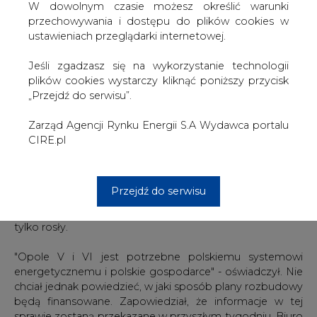
Wicepremier, minister gospodarki Janusz Piechociński
W dowolnym czasie możesz określić warunki
mówił w piątek dziennikarzom, że inwestycja ta jest
przechowywania i dostępu do plików cookies w
potrzebna nie PGE, a państwu polskiemu, bo do 2020 r.
ustawieniach przeglądarki internetowej.
trzeba będzie ze "względów efektywnościowych"
wyłączyć bloki o łącznej mocy 6,5 tys. MW.
Jeśli zgadzasz się na wykorzystanie technologii
plików cookies wystarczy kliknąć poniższy przycisk
Jak zaznaczył bloki Opole V i VI z nowoczesnymi kotłami
„Przejdź do serwisu”.
będą miały wyższy poziom sprawności niż te użytkowane
obecnie. "Chcemy zachować rozsądną rezerwę na
Zarząd Agencji Rynku Energii S.A Wydawca portalu
poziomie 18 proc. ponad zamówienia szczytowe. W tej
CIRE.pl
chwili mamy spowolnienie, mniejsze zużycie energii i
spadek jej cen" - przypomniał. Jego zdaniem właśnie
dlatego analizy PGE dot. cen energii w 2017 r., gdy
Przejdź do serwisu
inwestycja w Opolu będzie ukończona, są obarczone
błędem, tak samo jak przekonanie, że ceny energii będą
tylko rosły.
"Opole V i VI jest potrzebne polskiemu systemowi
energetycznemu i polskie gospodarce" - oświadczył. Nie
chciał jednak powiedzieć, w jaki sposób plany rozbudowy
będą finansowane. Zapowiedział, że informacje w tej
sprawie zostaną przekazane w przyszłym tygodniu. Biuro