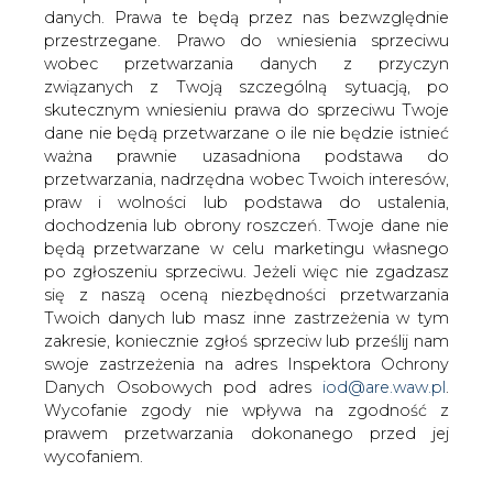
danych. Prawa te będą przez nas bezwzględnie
przestrzegane. Prawo do wniesienia sprzeciwu
Marszałek województwa opolskiego
wobec przetwarzania danych z przyczyn
Józef Sebesta uważa, że do rozbudowy
związanych z Twoją szczególną sytuacją, po
Elektrowni Opole rząd przekonały
skutecznym wniesieniu prawa do sprzeciwu Twoje
argumenty związane z
dane nie będą przetwarzane o ile nie będzie istnieć
bezpieczeństwem energetycznym
ważna prawnie uzasadniona podstawa do
państwa. Wicepremier Janusz
przetwarzania, nadrzędna wobec Twoich interesów,
Piechociński przekonuje, że inwestycja
praw i wolności lub podstawa do ustalenia,
dochodzenia lub obrony roszczeń. Twoje dane nie
jest potrzebna polskiej gospodarce.
będą przetwarzane w celu marketingu własnego
Premier Donald Tusk zapowiedział w czwartek, że rząd
po zgłoszeniu sprzeciwu. Jeżeli więc nie zgadzasz
znajdzie sposób na to, by powstały dwa nowe bloki
się z naszą oceną niezbędności przetwarzania
energetyczne w Elektrowni Opole. Na początku kwietnia
Twoich danych lub masz inne zastrzeżenia w tym
PGE wycofało się z realizacji tej inwestycji.
zakresie, koniecznie zgłoś sprzeciw lub prześlij nam
swoje zastrzeżenia na adres Inspektora Ochrony
Nie wiadomo jeszcze, kiedy dokładnie ruszy rozbudowa
Danych Osobowych pod adres
iod@are.waw.pl
.
Elektrowni Opole o dwa nowe bloki po 900 MW każdy.
Wycofanie zgody nie wpływa na zgodność z
Nie wiadomo także, kto będzie udziałowcem w tej
prawem przetwarzania dokonanego przed jej
inwestycji, poza PGE.
wycofaniem.