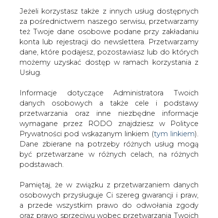
Jeżeli korzystasz także z innych usług dostępnych
za pośrednictwem naszego serwisu, przetwarzamy
też Twoje dane osobowe podane przy zakładaniu
konta lub rejestracji do newslettera. Przetwarzamy
Strona główna
/
SERWIS INFORMACYJNY CIRE
dane, które podajesz, pozostawiasz lub do których
24
/
Piechociński: rozbudowa Opola potrzebna naszej
możemy uzyskać dostęp w ramach korzystania z
gospodarce
Usług.
2013-06-07 00:00
Informacje dotyczące Administratora Twoich
drukuj
danych osobowych a także cele i podstawy
skomentuj
przetwarzania oraz inne niezbędne informacje
udostępnij
:
wymagane przez RODO znajdziesz w Polityce
Prywatności pod wskazanym linkiem (
tym linkiem
).
Dane zbierane na potrzeby różnych usług mogą
być przetwarzane w różnych celach, na różnych
Piechociński: rozbudowa Opola
podstawach.
potrzebna naszej gospodarce
Pamiętaj, że w związku z przetwarzaniem danych
osobowych przysługuje Ci szereg gwarancji i praw,
a przede wszystkim prawo do odwołania zgody
oraz prawo sprzeciwu wobec przetwarzania Twoich