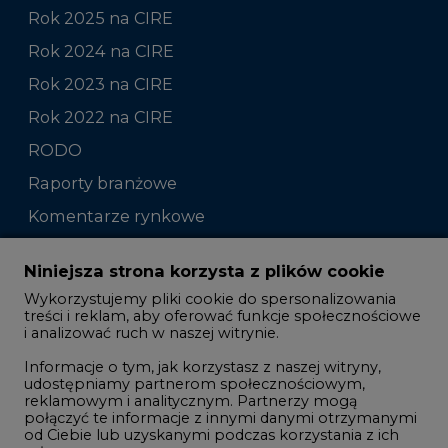
Rok 2025 na CIRE
Rok 2024 na CIRE
Rok 2023 na CIRE
Rok 2022 na CIRE
RODO
Raporty branżowe
Komentarze rynkowe
Zmiany kadrowe na rynku
Niniejsza strona korzysta z plików cookie
Wykorzystujemy pliki cookie do spersonalizowania
Studio CIRE
treści i reklam, aby oferować funkcje społecznościowe
i analizować ruch w naszej witrynie.
Rozmowy o energetyce
Informacje o tym, jak korzystasz z naszej witryny,
Gospodarka
udostępniamy partnerom społecznościowym,
reklamowym i analitycznym. Partnerzy mogą
Geopolityka
połączyć te informacje z innymi danymi otrzymanymi
LTE450
od Ciebie lub uzyskanymi podczas korzystania z ich