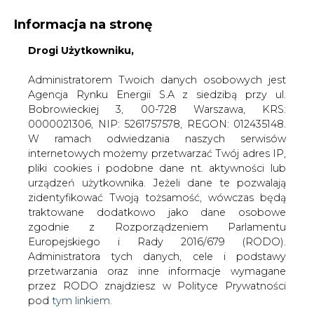
Informacja na stronę
Drogi Użytkowniku,
KONTAKT:
REDAKCJA@CIRE.PL
WYDAWCA PORTALU:
Administratorem Twoich danych osobowych jest
Agencja Rynku Energii S.A z siedzibą przy ul.
A
A
A
WIELKOŚĆ TEKSTU
WYSOKI KONTRAST
Bobrowieckiej 3, 00-728 Warszawa, KRS:
0000021306, NIP: 5261757578, REGON: 012435148.
ZALOGUJ SIĘ
W ramach odwiedzania naszych serwisów
internetowych możemy przetwarzać Twój adres IP,
pliki cookies i podobne dane nt. aktywności lub
urządzeń użytkownika. Jeżeli dane te pozwalają
zidentyfikować Twoją tożsamość, wówczas będą
traktowane dodatkowo jako dane osobowe
zgodnie z Rozporządzeniem Parlamentu
Europejskiego i Rady 2016/679 (RODO).
Administratora tych danych, cele i podstawy
przetwarzania oraz inne informacje wymagane
przez RODO znajdziesz w Polityce Prywatności
pod
tym linkiem.
WŁĄCZ CIRE.TV