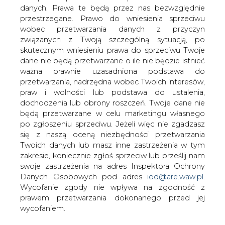
danych. Prawa te będą przez nas bezwzględnie
przestrzegane. Prawo do wniesienia sprzeciwu
wobec przetwarzania danych z przyczyn
Tauron Dystrybucja rozpoczyna
związanych z Twoją szczególną sytuacją, po
współpracę z Politechniką
skutecznym wniesieniu prawa do sprzeciwu Twoje
Częstochowską w zakresie wdrażania
dane nie będą przetwarzane o ile nie będzie istnieć
nowoczesnych rozwiązań
ważna prawnie uzasadniona podstawa do
technologicznych oraz prac badawczych
przetwarzania, nadrzędna wobec Twoich interesów,
z zakresu energetyki. To kolejna
praw i wolności lub podstawa do ustalenia,
uczelnia, po Akademii Górniczo-
dochodzenia lub obrony roszczeń. Twoje dane nie
Hutniczej w Krakowie i Politechnice
będą przetwarzane w celu marketingu własnego
Śląskiej w Gliwicach, z którą spółka
po zgłoszeniu sprzeciwu. Jeżeli więc nie zgadzasz
podpisała w tym roku tego typu
się z naszą oceną niezbędności przetwarzania
porozumienie.
Twoich danych lub masz inne zastrzeżenia w tym
zakresie, koniecznie zgłoś sprzeciw lub prześlij nam
Zgodnie z porozumieniem Tauron Dystrybucja i
swoje zastrzeżenia na adres Inspektora Ochrony
Politechnika Częstochowską będą między innymi
Danych Osobowych pod adres
iod@are.waw.pl
.
inicjowały i realizowały wspólne prace badawczo-
Wycofanie zgody nie wpływa na zgodność z
rozwojowe oraz projekty służących rozwijaniu i wdrażaniu
prawem przetwarzania dokonanego przed jej
innowacyjnych rozwiązań technologicznych. Uczelnia i
wycofaniem.
spółka chcą także razem pozyskać fundusze z krajowych i