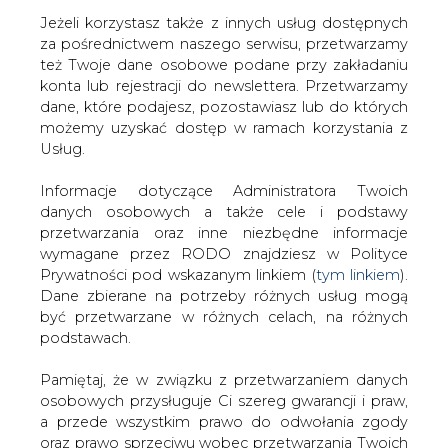
Jeżeli korzystasz także z innych usług dostępnych
za pośrednictwem naszego serwisu, przetwarzamy
też Twoje dane osobowe podane przy zakładaniu
konta lub rejestracji do newslettera. Przetwarzamy
Strona główna
/
SERWIS INFORMACYJNY CIRE
dane, które podajesz, pozostawiasz lub do których
24
/
Tauron Dystrybucja i Politechnika Częstochowska
możemy uzyskać dostęp w ramach korzystania z
podpisały porozumienie o współpracy
Usług.
2013-09-04 00:00
Informacje dotyczące Administratora Twoich
drukuj
danych osobowych a także cele i podstawy
skomentuj
przetwarzania oraz inne niezbędne informacje
udostępnij
:
wymagane przez RODO znajdziesz w Polityce
Prywatności pod wskazanym linkiem (
tym linkiem
).
Dane zbierane na potrzeby różnych usług mogą
być przetwarzane w różnych celach, na różnych
Tauron Dystrybucja i Politechnika
podstawach.
Częstochowska podpisały
porozumienie o współpracy
Pamiętaj, że w związku z przetwarzaniem danych
osobowych przysługuje Ci szereg gwarancji i praw,
a przede wszystkim prawo do odwołania zgody
oraz prawo sprzeciwu wobec przetwarzania Twoich