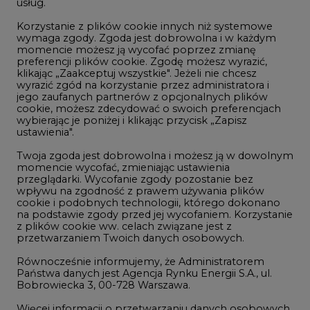
usług.
Korzystanie z plików cookie innych niż systemowe
Innowacje i AI
wymaga zgody. Zgoda jest dobrowolna i w każdym
momencie możesz ją wycofać poprzez zmianę
Telekomunikacja i IT
preferencji plików cookie. Zgodę możesz wyrazić,
klikając „Zaakceptuj wszystkie". Jeżeli nie chcesz
Handel emisjami CO2
wyrazić zgód na korzystanie przez administratora i
Wodór
jego zaufanych partnerów z opcjonalnych plików
cookie, możesz zdecydować o swoich preferencjach
Górnictwo
wybierając je poniżej i klikając przycisk „Zapisz
ustawienia".
Zmiany klimatyczne
Twoja zgoda jest dobrowolna i możesz ją w dowolnym
momencie wycofać, zmieniając ustawienia
przeglądarki. Wycofanie zgody pozostanie bez
Atom
wpływu na zgodność z prawem używania plików
Fotowoltaika
cookie i podobnych technologii, którego dokonano
na podstawie zgody przed jej wycofaniem. Korzystanie
Offshore wind
z plików cookie ww. celach związane jest z
przetwarzaniem Twoich danych osobowych.
Magazyny energii
Równocześnie informujemy, że Administratorem
Zielone samorządy
Państwa danych jest Agencja Rynku Energii S.A., ul.
Bobrowiecka 3, 00-728 Warszawa.
Zielona gospodarka
Więcej informacji o przetwarzaniu danych osobowych