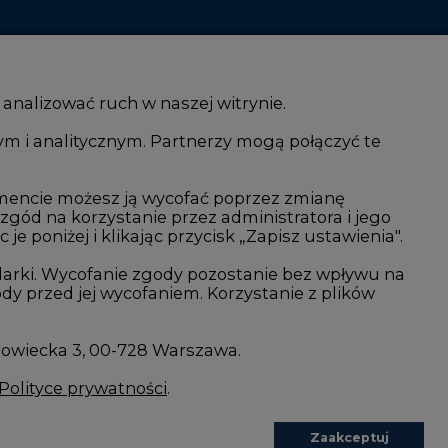
 analizować ruch w naszej witrynie.
ym i analitycznym. Partnerzy mogą połączyć te
i AI
Atom
kacja i IT
Fotowoltaika
mencie możesz ją wycofać poprzez zmianę
 zgód na korzystanie przez administratora i jego
isjami CO2
Offshore wind
 poniżej i klikając przycisk „Zapisz ustawienia".
Magazyny energii
arki. Wycofanie zgody pozostanie bez wpływu na
y przed jej wycofaniem. Korzystanie z plików
Zielone samorządy
imatyczne
Zielona gospodarka
rowiecka 3, 00-728 Warszawa.
Polityce prywatności
.
Zaakceptuj