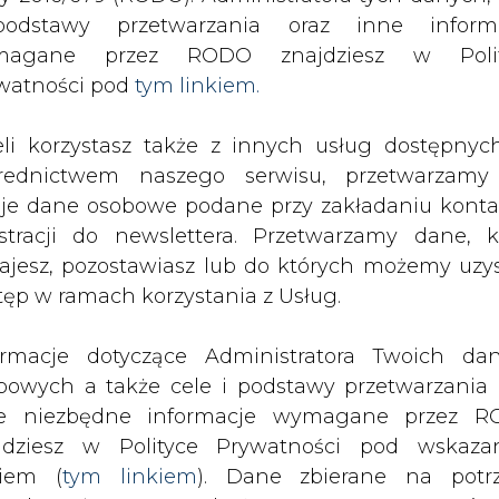
SPODARKA
ZMIANY KADROWE NA RYNKU
CIEP
odstawy przetwarzania oraz inne inform
magane przez RODO znajdziesz w Polit
watności pod
tym linkiem.
18 r. Iran dwukrotnie zwiększy wydobycie ropy
eli korzystasz także z innych usług dostępnyc
drukuj
skomentuj
udostępnij
:
rednictwem naszego serwisu, przetwarzamy
je dane osobowe podane przy zakładaniu konta
estracji do newslettera. Przetwarzamy dane, k
ie zwiększy wydobycie ropy
ajesz, pozostawiasz lub do których możemy uzy
tęp w ramach korzystania z Usług.
ormacje dotyczące Administratora Twoich da
bowych a także cele i podstawy przetwarzania 
e niezbędne informacje wymagane przez 
 Iran zamierza podwoić wydobycie rop
jdziesz w Polityce Prywatności pod wskaz
kiem (
tym linkiem
). Dane zbierane na potr