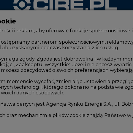
ookie
WYDAWCA PORTALU
reści i reklam, aby oferować funkcje społecznościowe i
, udostępniamy partnerom społecznościowym, reklamow
lub uzyskanymi podczas korzystania z ich usług.
Zmiany kadrowe na rynku
Innowacje 
Studio CIRE
Telekomuni
e wymaga zgody. Zgoda jest dobrowolna i w każdym mo
kając „Zaakceptuj wszystkie". Jeżeli nie chcesz wyrazić
Rozmowy o energetyce
Handel em
możesz zdecydować o swoich preferencjach wybierając je
Gospodarka
Wodór
ym momencie wycofać, zmieniając ustawienia przegląd
nych technologii, którego dokonano na podstawie zgod
Geopolityka
Górnictwo
 Twoich danych osobowych.
LTE450
Zmiany kl
stwa danych jest Agencja Rynku Energii S.A., ul. Bob
we
ych oraz mechanizmie plików cookie znajdą Państwo w