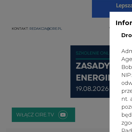
Info
WYDAWCA PO
KONTAKT:
REDAKCJA@CIRE.PL
Dro
Adm
Age
Bob
NI
odw
prz
nt.
poz
bę
WŁĄCZ CIRE.TV
zgo
Rad