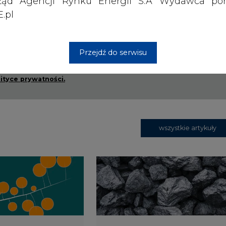
ząd Agencji Rynku Energii S.A Wydawca por
.pl
rzymywanie treści marketingowych w postaci newslettera
 siedzibą w Warszawie.
Przejdź do serwisu
 nas Państwa danych osobowych, w tym informacje o
lityce prywatności.
wszystkie artykuły