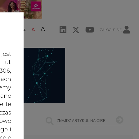
A
A
ZALOGUJ SIĘ
ŚĆ TEKSTU
A
jest
 ul.
306,
ach
żemy
dane
e te
czas
owe
go i
cele