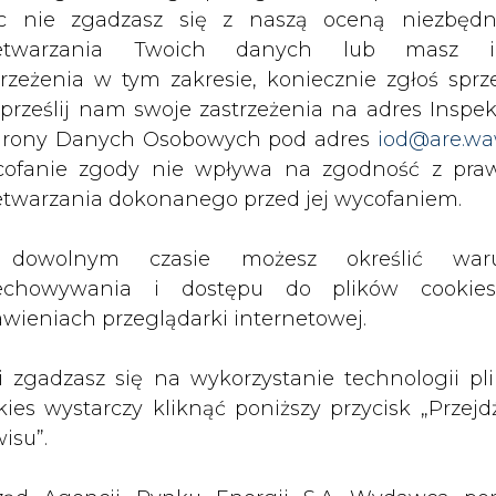
c nie zgadzasz się z naszą oceną niezbędn
zetwarzania Twoich danych lub masz i
trzeżenia w tym zakresie, koniecznie zgłoś sprz
PODPIS
 prześlij nam swoje zastrzeżenia na adres Inspek
rony Danych Osobowych pod adres
iod@are.wa
ofanie zgody nie wpływa na zgodność z pr
Przesłanie komentarza oznacza akceptację zasad korzystania
etwarzania dokonanego przed jej wycofaniem.
z portalu cire.pl
wyślij
dowolnym czasie możesz określić waru
echowywania i dostępu do plików cooki
awieniach przeglądarki internetowej.
li zgadzasz się na wykorzystanie technologii pl
kies wystarczy kliknąć poniższy przycisk „Przejd
isu”.