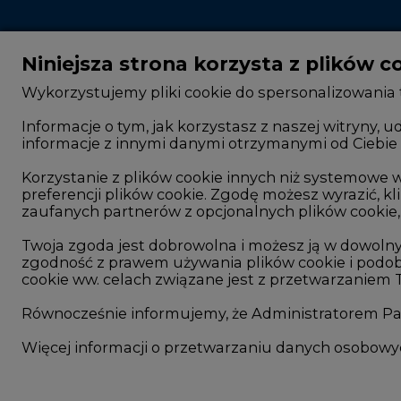
Niniejsza strona korzysta z plików c
Wykorzystujemy pliki cookie do spersonalizowania t
Informacje o tym, jak korzystasz z naszej witryny
informacje z innymi danymi otrzymanymi od Ciebie 
CIRE - kim jesteśmy
Rok 2025 na CIRE
Reklamuj się na CIRE
Rok 2024 na CIRE
Korzystanie z plików cookie innych niż systemow
preferencji plików cookie. Zgodę możesz wyrazić, kli
Patronat medialny CIRE
Rok 2023 na CIRE
zaufanych partnerów z opcjonalnych plików cookie, 
ARE - wydawca portalu CIRE
Rok 2022 na CIRE
Twoja zgoda jest dobrowolna i możesz ją w dowoln
zgodność z prawem używania plików cookie i podob
Zasady korzystania z portalu
RODO
cookie ww. celach związane jest z przetwarzaniem
Kontakt
Raporty branżowe
Równocześnie informujemy, że Administratorem Pań
Komentarze rynko
Więcej informacji o przetwarzaniu danych osobow