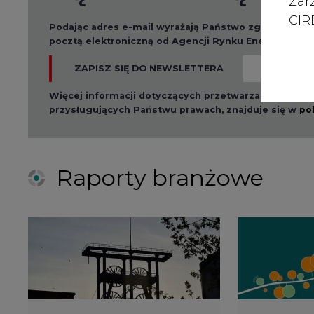
Zar
CIRE
Podając adres e-mail wyrażają Państwo zgodę na ot
pocztą elektroniczną od Agencji Rynku Energii S.A z
ZAPISZ SIĘ DO NEWSLETTERA
Więcej informacji dotyczących przetwarzania przez
przysługujących Państwu prawach, znajduje się w
po
Raporty branżowe