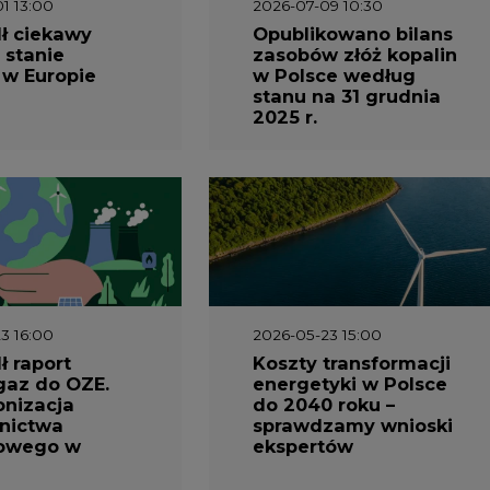
1 13:00
2026-07-09 10:30
ł ciekawy
Opublikowano bilans
 stanie
zasobów złóż kopalin
 w Europie
w Polsce według
stanu na 31 grudnia
2025 r.
3 16:00
2026-05-23 15:00
 raport
Koszty transformacji
gaz do OZE.
energetyki w Polsce
nizacja
do 2040 roku –
nictwa
sprawdzamy wnioski
owego w
ekspertów