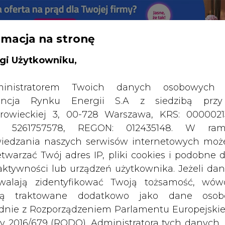
rmacja na stronę
RTALU:
WIELKO
WYSOKI KONTRAST
gi Użytkowniku,
inistratorem Twoich danych osobowych 
ncja Rynku Energii S.A z siedzibą przy
rowieckiej 3, 00-728 Warszawa, KRS: 0000021
P: 5261757578, REGON: 012435148. W ram
iedzania naszych serwisów internetowych mo
etwarzać Twój adres IP, pliki cookies i podobne 
 aktywności lub urządzeń użytkownika. Jeżeli dan
walają zidentyfikować Twoją tożsamość, wów
dą traktowane dodatkowo jako dane osob
dnie z Rozporządzeniem Parlamentu Europejskie
y 2016/679 (RODO). Administratora tych danych, 