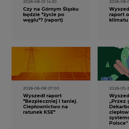
2026-08-01 14:30
2026-08-0
Czy na Górnym Śląsku
Wyszed
będzie "życie po
raport o
węglu"? (raport)
klimatu
2026-06-08 07:00
2026-05-2
Wyszedł raport
Wyszedł
"Bezpieczniej i taniej.
„Przez 
Ciepłownictwo na
Dekarbo
ratunek KSE"
ciepłow
system
Polsce”