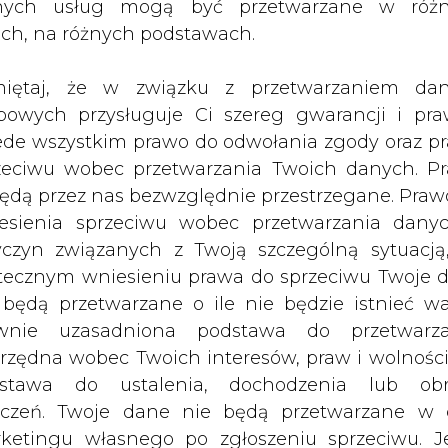
nych usług mogą być przetwarzane w róż
ach, na różnych podstawach.
 Bigjana Zangane, który zapowiedział, że plano
się do 5,7 mln baryłek.
iętaj, że w związku z przetwarzaniem da
bowych przysługuje Ci szereg gwarancji i pra
tystyki OPEC obecne wydobycie w Iranie wynosi 3
ede wszystkim prawo do odwołania zgody oraz p
, Iran zamierza znacznie zwiększyć inwestyc
zeciwu wobec przetwarzania Twoich danych. P
c na to 14 mld dol. – powiedział szef państwo
będą przez nas bezwzględnie przestrzegane. Praw
esienia sprzeciwu wobec przetwarzania dany
yczyn związanych z Twoją szczególną sytuacją
. skorygowała swoją prognozę dla eksportu ro
tecznym wniesieniu prawa do sprzeciwu Twoje 
5 mln baryłek dziennie. Choć wg umowy z czoło
 będą przetwarzane o ile nie będzie istnieć w
wyżej 1 mln baryłek dziennie.
wnie uzasadniona podstawa do przetwarza
Artykuł powstał bez wsparcia narzędzi sztucznej
rzędna wobec Twoich interesów, praw i wolności
inteligencji. Wydawca portalu CIRE zgadza się na włącz
stawa do ustalenia, dochodzenia lub ob
publikacji do szkoleń treningowych LLM.
zczeń. Twoje dane nie będą przetwarzane w 
ketingu własnego po zgłoszeniu sprzeciwu. Je