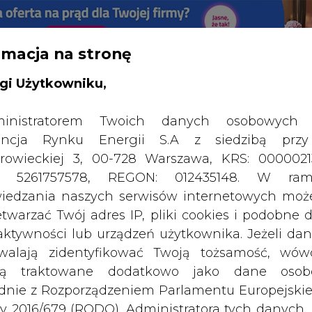
rmacja na stronę
RTALU:
WIELKO
WYSOKI KONTRAST
gi Użytkowniku,
inistratorem Twoich danych osobowych 
ncja Rynku Energii S.A z siedzibą przy
rowieckiej 3, 00-728 Warszawa, KRS: 0000021
P: 5261757578, REGON: 012435148. W ram
iedzania naszych serwisów internetowych mo
etwarzać Twój adres IP, pliki cookies i podobne 
 aktywności lub urządzeń użytkownika. Jeżeli dan
walają zidentyfikować Twoją tożsamość, wów
dą traktowane dodatkowo jako dane osob
dnie z Rozporządzeniem Parlamentu Europejskie
y 2016/679 (RODO). Administratora tych danych, 