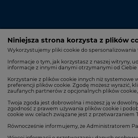
Niniejsza strona korzysta z plików c
Wykorzystujemy pliki cookie do spersonalizowania t
Informacje o tym, jak korzystasz z naszej witryny
informacje z innymi danymi otrzymanymi od Ciebie 
CIRE - kim jesteśmy
Rok 2025 na CIRE
Reklamuj się na CIRE
Rok 2024 na CIRE
Korzystanie z plików cookie innych niż systemow
preferencji plików cookie. Zgodę możesz wyrazić, kli
Patronat medialny CIRE
Rok 2023 na CIRE
zaufanych partnerów z opcjonalnych plików cookie, 
ARE - wydawca portalu CIRE
Rok 2022 na CIRE
Twoja zgoda jest dobrowolna i możesz ją w dowoln
zgodność z prawem używania plików cookie i podob
Zasady korzystania z portalu
RODO
cookie ww. celach związane jest z przetwarzaniem
Kontakt
Raporty branżowe
Równocześnie informujemy, że Administratorem Pań
Komentarze rynko
Więcej informacji o przetwarzaniu danych osobow