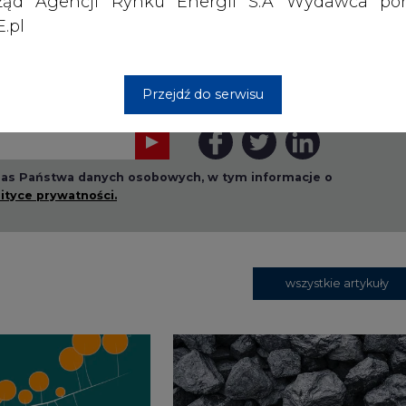
ząd Agencji Rynku Energii S.A Wydawca por
.pl
rzymywanie treści marketingowych w postaci newslettera
Przejdź do serwisu
 siedzibą w Warszawie.
 nas Państwa danych osobowych, w tym informacje o
lityce prywatności.
wszystkie artykuły