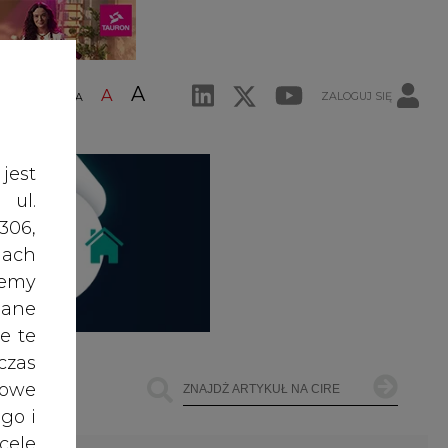
A
A
ZALOGUJ SIĘ
ŚĆ TEKSTU
A
jest
 ul.
306,
ach
żemy
dane
e te
czas
owe
go i
cele