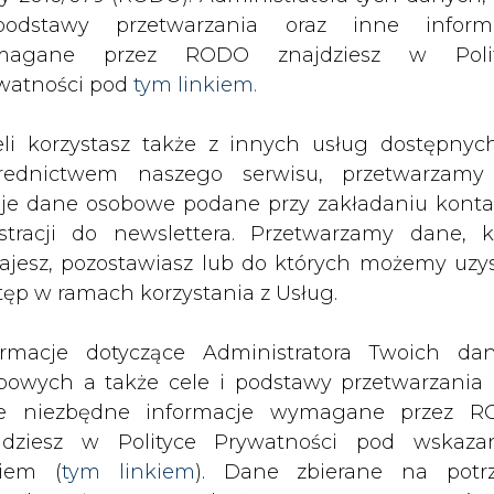
SPODARKA
ZMIANY KADROWE NA RYNKU
CIEP
odstawy przetwarzania oraz inne inform
magane przez RODO znajdziesz w Polit
watności pod
tym linkiem.
y &#8211; umowa ze Słowacją o przerobie rosyjskiej ropy
eli korzystasz także z innych usług dostępnyc
drukuj
skomentuj
udostępnij
:
rednictwem naszego serwisu, przetwarzamy
je dane osobowe podane przy zakładaniu konta
estracji do newslettera. Przetwarzamy dane, k
Słowacją o przerobie
ajesz, pozostawiasz lub do których możemy uzy
tęp w ramach korzystania z Usług.
ormacje dotyczące Administratora Twoich da
bowych a także cele i podstawy przetwarzania 
e niezbędne informacje wymagane przez 
jdziesz w Polityce Prywatności pod wskaz
kiem (
tym linkiem
). Dane zbierane na potr
 Czeska Rafineria (Ceska Rafinerska