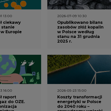
1 13:00
2026-07-09 10:30
ł ciekawy
Opublikowano bilans
 stanie
zasobów złóż kopalin
 w Europie
w Polsce według
stanu na 31 grudnia
2025 r.
3 16:00
2026-05-23 15:00
 raport
Koszty transformacji
gaz do OZE.
energetyki w Polsce
nizacja
do 2040 roku –
nictwa
sprawdzamy wnioski