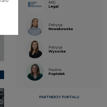
talu
KKG
Legal
Patrycja
Nowakowska
Patrycja
Wysocka
Paulina
Popiołek
PARTNERZY PORTALU