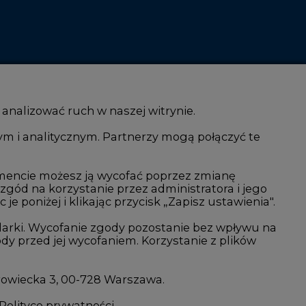
 analizować ruch w naszej witrynie.
ym i analitycznym. Partnerzy mogą połączyć te
i AI
Atom
kacja i IT
Fotowoltaika
mencie możesz ją wycofać poprzez zmianę
 zgód na korzystanie przez administratora i jego
isjami CO2
Offshore wind
 poniżej i klikając przycisk „Zapisz ustawienia".
Magazyny energii
arki. Wycofanie zgody pozostanie bez wpływu na
y przed jej wycofaniem. Korzystanie z plików
Zielone samorządy
imatyczne
Zielona gospodarka
rowiecka 3, 00-728 Warszawa.
Polityce prywatności
.