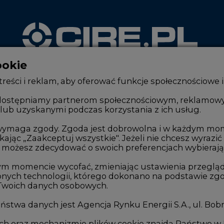
ookie
WYDAWCA PORTALU
reści i reklam, aby oferować funkcje społecznościowe i
, udostępniamy partnerom społecznościowym, reklamow
lub uzyskanymi podczas korzystania z ich usług.
Zmiany kadrowe na rynku
Innowacje 
Studio CIRE
Telekomuni
e wymaga zgody. Zgoda jest dobrowolna i w każdym mo
kając „Zaakceptuj wszystkie". Jeżeli nie chcesz wyrazić
Rozmowy o energetyce
Handel em
możesz zdecydować o swoich preferencjach wybierając je
Gospodarka
Wodór
ym momencie wycofać, zmieniając ustawienia przegląd
nych technologii, którego dokonano na podstawie zgod
Geopolityka
Górnictwo
 Twoich danych osobowych.
LTE450
Zmiany kl
stwa danych jest Agencja Rynku Energii S.A., ul. Bob
we
ych oraz mechanizmie plików cookie znajdą Państwo w