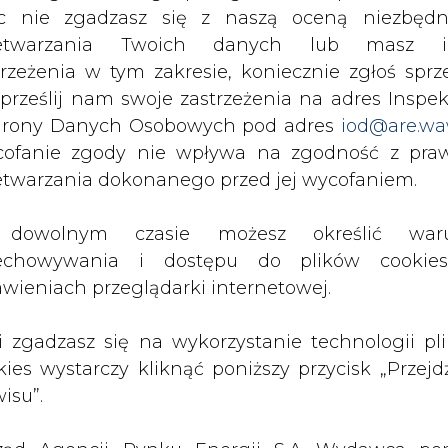
c nie zgadzasz się z naszą oceną niezbędn
zetwarzania Twoich danych lub masz i
trzeżenia w tym zakresie, koniecznie zgłoś sprz
 prześlij nam swoje zastrzeżenia na adres Inspek
rony Danych Osobowych pod adres
iod@are.wa
PODPIS
ofanie zgody nie wpływa na zgodność z pr
etwarzania dokonanego przed jej wycofaniem.
Przesłanie komentarza oznacza akceptację zasad korzystania
dowolnym czasie możesz określić waru
z portalu cire.pl
echowywania i dostępu do plików cooki
wyślij
awieniach przeglądarki internetowej.
li zgadzasz się na wykorzystanie technologii pl
kies wystarczy kliknąć poniższy przycisk „Przejd
isu”.