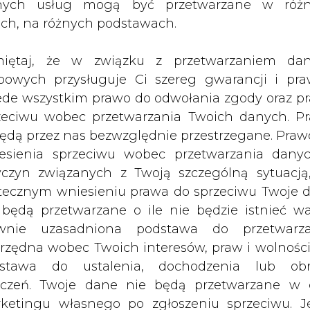
nych usług mogą być przetwarzane w róż
ną środę o podpisaniu umowy ze
ach, na różnych podstawach.
aniu do RS rosyjskiej ropy i o przerob
iętaj, że w związku z przetwarzaniem da
bowych przysługuje Ci szereg gwarancji i pra
są takie same, jak przypadku innych jej partne
ede wszystkim prawo do odwołania zgody oraz p
ocierać 4 mld t. ropy rocznie.
zeciwu wobec przetwarzania Twoich danych. P
będą przez nas bezwzględnie przestrzegane. Praw
at, z pewnością przyczyni się do zwiększ
esienia sprzeciwu wobec przetwarzania dany
publiki Czeskiej – oświadczyła dyrektor CR 
yczyn związanych z Twoją szczególną sytuacją
tecznym wniesieniu prawa do sprzeciwu Twoje 
 będą przetwarzane o ile nie będzie istnieć w
łaścicielem jest polski PKN Orlen), do której na
wnie uzasadniona podstawa do przetwarza
opejskich spadki. Spółka Transpetrol jest sp
rzędna wobec Twoich interesów, praw i wolności
stawa do ustalenia, dochodzenia lub ob
Artykuł powstał bez wsparcia narzędzi sztucznej
zczeń. Twoje dane nie będą przetwarzane w 
inteligencji. Wydawca portalu CIRE zgadza się na włącz
ketingu własnego po zgłoszeniu sprzeciwu. Je
publikacji do szkoleń treningowych LLM.