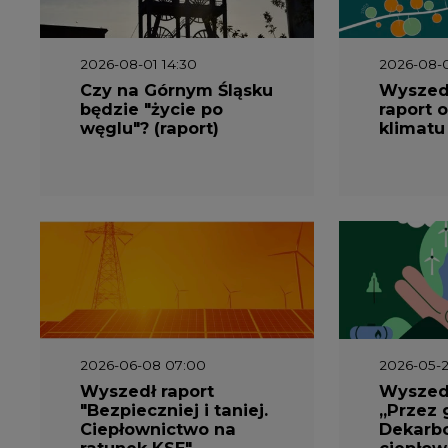
2026-08-01 14:30
2026-08-0
Czy na Górnym Śląsku
Wyszed
będzie "życie po
raport o
węglu"? (raport)
klimatu
2026-06-08 07:00
2026-05-2
Wyszedł raport
Wyszedł
"Bezpieczniej i taniej.
„Przez 
Ciepłownictwo na
Dekarbo
ratunek KSE"
ciepłow