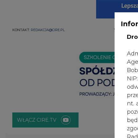
Info
WYDAWCA PO
KONTAKT:
REDAKCJA@CIRE.PL
Dro
Adm
Age
Bob
NI
odw
prz
nt.
poz
bę
WŁĄCZ CIRE.TV
zgo
Rad