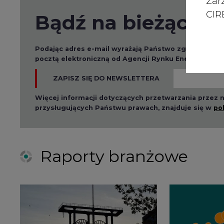
Zar
CIRE
Bądź na bieżąco
Podając adres e-mail wyrażają Państwo zgodę na ot
pocztą elektroniczną od Agencji Rynku Energii S.A z
ZAPISZ SIĘ DO NEWSLETTERA
Więcej informacji dotyczących przetwarzania przez
przysługujących Państwu prawach, znajduje się w
po
Raporty branżowe