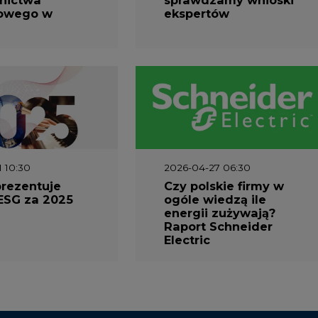
owego w
ekspertów
1 10:30
2026-04-27 06:30
prezentuje
Czy polskie firmy w
ESG za 2025
ogóle wiedzą ile
energii zużywają?
Raport Schneider
Electric