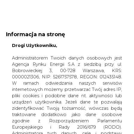
WYDAWCA PORTALU:
Informacja na stronę
A
A
A
Drogi Użytkowniku,
WIELKOŚĆ TEKSTU
WYSOKI KONTRAST
ZALOGUJ SIĘ
Administratorem Twoich danych osobowych jest
Agencja Rynku Energii S.A z siedzibą przy ul.
Bobrowieckiej 3, 00-728 Warszawa, KRS:
0000021306, NIP: 5261757578, REGON: 012435148.
W ramach odwiedzania naszych serwisów
internetowych możemy przetwarzać Twój adres IP,
pliki cookies i podobne dane nt. aktywności lub
urządzeń użytkownika. Jeżeli dane te pozwalają
zidentyfikować Twoją tożsamość, wówczas będą
traktowane dodatkowo jako dane osobowe
zgodnie z Rozporządzeniem Parlamentu
Europejskiego i Rady 2016/679 (RODO).
WŁĄCZ CIRE.TV
Administratora tych danych, cele i podstawy
przetwarzania oraz inne informacje wymagane
przez RODO znajdziesz w Polityce Prywatności
pod
tym linkiem.