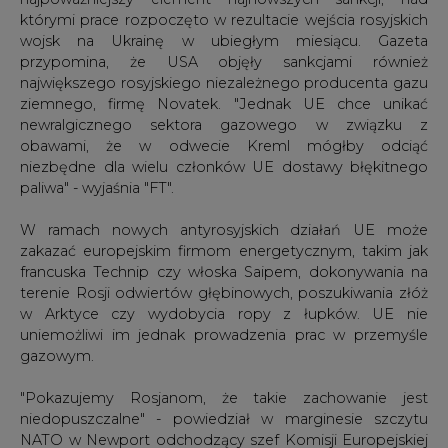
największego rosyjskiego niezależnego producenta gazu
ziemnego, firmę Novatek. "Jednak UE chce unikać
newralgicznego sektora gazowego w związku z
obawami, że w odwecie Kreml mógłby odciąć
niezbędne dla wielu członków UE dostawy błękitnego
paliwa" - wyjaśnia "FT".
W ramach nowych antyrosyjskich działań UE może
zakazać europejskim firmom energetycznym, takim jak
francuska Technip czy włoska Saipem, dokonywania na
terenie Rosji odwiertów głębinowych, poszukiwania złóż
w Arktyce czy wydobycia ropy z łupków. UE nie
uniemożliwi im jednak prowadzenia prac w przemyśle
gazowym.
"Pokazujemy Rosjanom, że takie zachowanie jest
niedopuszczalne" - powiedział w marginesie szczytu
NATO w Newport odchodzący szef Komisji Europejskiej
Jose Manuel Barroso. Dodał, że niezwykle ważne jest, by
UE miała "mocną pozycję" wobec Rosji i uświadomiła jej,
że "powinna szanować międzynarodowe zasady".