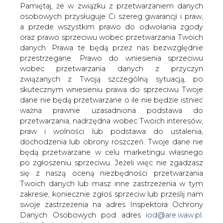
planuje zakazać państwowym firmom
danych. Prawa te będą przez nas bezwzględnie
przestrzegane. Prawo do wniesienia sprzeciwu
naftowym z tego kraju pozyskiwania
wobec przetwarzania danych z przyczyn
funduszy na europejskich rynkach
związanych z Twoją szczególną sytuacją, po
kapitałowych. Nowe sankcje dotknęłyby
skutecznym wniesieniu prawa do sprzeciwu Twoje
największe koncerny m.in. Rosnieft -
dane nie będą przetwarzane o ile nie będzie istnieć
pisze piątkowy "FT".
ważna prawnie uzasadniona podstawa do
przetwarzania, nadrzędna wobec Twoich interesów,
Według "Financial Timesa" sankcje mogą też dotyczyć
praw i wolności lub podstawa do ustalenia,
rosyjskich przedsiębiorstw przemysłu obronnego. W
dochodzenia lub obrony roszczeń. Twoje dane nie
lipcu UE wprowadziła podobne ograniczenia wobec
będą przetwarzane w celu marketingu własnego
rosyjskich banków, chcących pozyskać pieniądze z Unii.
po zgłoszeniu sprzeciwu. Jeżeli więc nie zgadzasz
się z naszą oceną niezbędności przetwarzania
Brytyjski dziennik dotarł do projektu sankcji
Twoich danych lub masz inne zastrzeżenia w tym
przygotowanego przez Komisję Europejską i
zakresie, koniecznie zgłoś sprzeciw lub prześlij nam
rozesłanego do europejskich stolic w czwartek. Oczekuje
swoje zastrzeżenia na adres Inspektora Ochrony
się, że w piątek sankcje zatwierdzą unijni ambasadorowie.
Danych Osobowych pod adres
iod@are.waw.pl
.
Wycofanie zgody nie wpływa na zgodność z
Nowe restrykcje dotyczyłyby tylko kontrolowanych
prawem przetwarzania dokonanego przed jej
przez państwo rosyjskich firm naftowych, których aktywa
wycofaniem.
są większe niż 1 bilion rubli (27 mld dolarów) i w których
ponad połowa dochodów pochodzi ze "sprzedaży lub