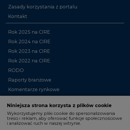
Rok 2025 na CIRE
Rok 2024 na CIRE
Rok 2023 na CIRE
Rok 2022 na CIRE
RODO
Raporty branżowe
Komentarze rynkowe
Zmiany kadrowe na rynku
Niniejsza strona korzysta z plików cookie
Wykorzystujemy pliki cookie do spersonalizowania
Studio CIRE
treści i reklam, aby oferować funkcje społecznościowe
i analizować ruch w naszej witrynie.
Rozmowy o energetyce
Informacje o tym, jak korzystasz z naszej witryny,
Gospodarka
udostępniamy partnerom społecznościowym,
reklamowym i analitycznym. Partnerzy mogą
Geopolityka
połączyć te informacje z innymi danymi otrzymanymi
LTE450
od Ciebie lub uzyskanymi podczas korzystania z ich