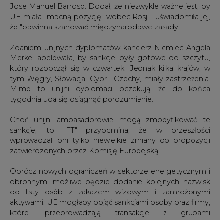
Zdaniem unijnych dyplomatów kanclerz Niemiec Angela
Merkel apelowała, by sankcje były gotowe do szczytu,
który rozpoczął się w czwartek. Jednak kilka krajów, w
tym Węgry, Słowacja, Cypr i Czechy, miały zastrzeżenia.
Mimo to unijni dyplomaci oczekują, że do końca
tygodnia uda się osiągnąć porozumienie.
Choć unijni ambasadorowie mogą zmodyfikować te
sankcje, to "FT" przypomina, że w przeszłości
wprowadzali oni tylko niewielkie zmiany do propozycji
zatwierdzonych przez Komisję Europejską.
Oprócz nowych ograniczeń w sektorze energetycznym i
obronnym, możliwe będzie dodanie kolejnych nazwisk
do listy osób z zakazem wizowym i zamrożonymi
aktywami. UE mogłaby objąć sankcjami osoby oraz firmy,
które "przeprowadzają transakcje z grupami
separatystycznymi w Donbasie na Ukrainie" - pisze
"Financial Times".
#
paliwa
#
świat