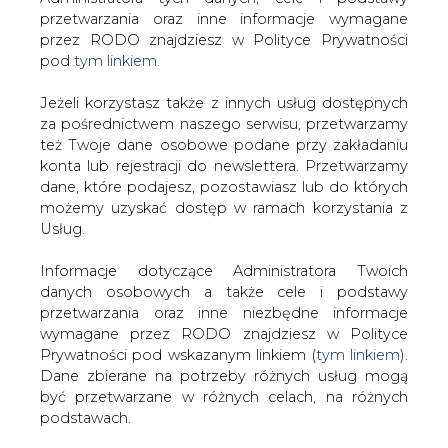
Strona główna
/
SERWIS INFORMACYJNY CIRE
Jeżeli korzystasz także z innych usług dostępnych
24
/
"FT": UE planuje objąć nowymi sankcjami rosyjskie
za pośrednictwem naszego serwisu, przetwarzamy
też Twoje dane osobowe podane przy zakładaniu
firmy naftowe
konta lub rejestracji do newslettera. Przetwarzamy
2014-09-05 00:00
dane, które podajesz, pozostawiasz lub do których
drukuj
możemy uzyskać dostęp w ramach korzystania z
skomentuj
Usług.
udostępnij
:
Informacje dotyczące Administratora Twoich
danych osobowych a także cele i podstawy
przetwarzania oraz inne niezbędne informacje
wymagane przez RODO znajdziesz w Polityce
"FT": UE planuje objąć nowymi
sankcjami rosyjskie firmy naftowe
Prywatności pod wskazanym linkiem (
tym linkiem
).
Dane zbierane na potrzeby różnych usług mogą
być przetwarzane w różnych celach, na różnych
podstawach.
Pamiętaj, że w związku z przetwarzaniem danych
osobowych przysługuje Ci szereg gwarancji i praw,
W ramach nowych sankcji
a przede wszystkim prawo do odwołania zgody
gospodarczych przeciwko Rosji UE
oraz prawo sprzeciwu wobec przetwarzania Twoich