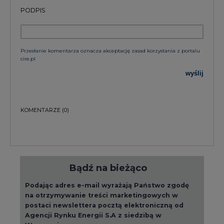
Przesłanie komentarza oznacza akceptację zasad korzystania z portalu
cire.pl
wyślij
KOMENTARZE
(0)
Bądź na bieżąco
Podając adres e-mail wyrażają Państwo zgodę
na otrzymywanie treści marketingowych w
postaci newslettera pocztą elektroniczną od
Agencji Rynku Energii S.A z siedzibą w
Warszawie.
ZAPISZ SIĘ DO NEWSLETTERA