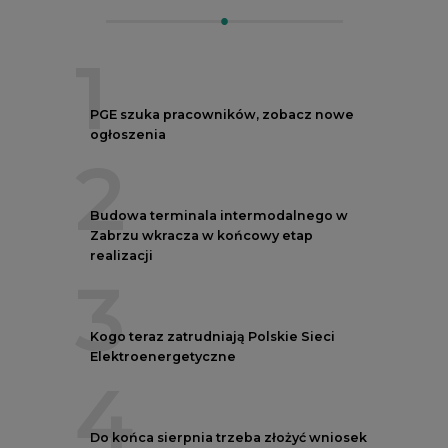
1
PGE szuka pracowników, zobacz nowe
ogłoszenia
2
Budowa terminala intermodalnego w
Zabrzu wkracza w końcowy etap
realizacji
3
Kogo teraz zatrudniają Polskie Sieci
Elektroenergetyczne
4
Do końca sierpnia trzeba złożyć wniosek
o bon ciepłowniczy
5