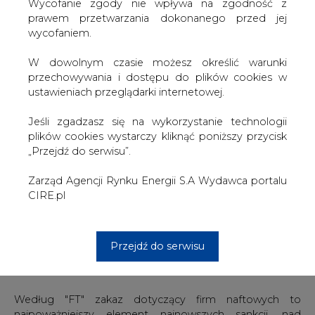
W dowolnym czasie możesz określić warunki
transportu nieprzetworzonej ropy lub produktów
przechowywania i dostępu do plików cookies w
naftowych".
ustawieniach przeglądarki internetowej.
Zdaniem "FT" oznacza to, że sankcje objęłyby największy
Jeśli zgadzasz się na wykorzystanie technologii
rosyjski koncern z tej branży Rosnieft oraz Gazprom Nieft,
plików cookies wystarczy kliknąć poniższy przycisk
który jest naftową filią Gazpromu. Wydaje się, że zakaz
„Przejdź do serwisu”.
dotyczyłby także Transnieftu, czyli największego na
świecie przedsiębiorstwa transportującego ropę.
Zarząd Agencji Rynku Energii S.A Wydawca portalu
CIRE.pl
Z sankcji najpewniej zostaną wyłączone inne rosyjskie
firmy naftowe, takie jak Łukoil czy Surgutnieftiegaz,
ponieważ w większości są one w rękach prywatnych.
Londyńska gazeta podkreśla, że zakaz dotyczy tylko
Przejdź do serwisu
tych firm, które są kontrolowane przez państwo lub w
których ponad 50 proc. udziałów należy do władz.
Według "FT" zakaz dotyczący firm naftowych to
najpoważniejszy element najnowszych sankcji, nad
którymi prace rozpoczęto w rezultacie wejścia rosyjskich
wojsk na Ukrainę w ubiegłym miesiącu. Gazeta
przypomina, że USA objęły sankcjami również