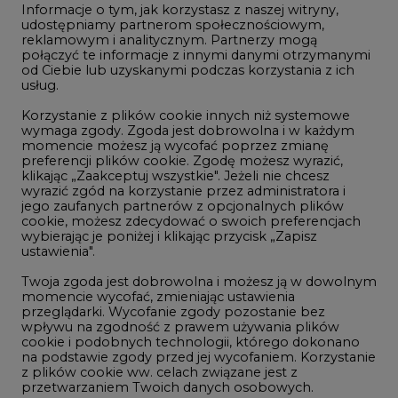
usług.
Korzystanie z plików cookie innych niż systemowe
Innowacje i AI
wymaga zgody. Zgoda jest dobrowolna i w każdym
momencie możesz ją wycofać poprzez zmianę
Telekomunikacja i IT
preferencji plików cookie. Zgodę możesz wyrazić,
klikając „Zaakceptuj wszystkie". Jeżeli nie chcesz
Handel emisjami CO2
wyrazić zgód na korzystanie przez administratora i
Wodór
jego zaufanych partnerów z opcjonalnych plików
cookie, możesz zdecydować o swoich preferencjach
Górnictwo
wybierając je poniżej i klikając przycisk „Zapisz
ustawienia".
Zmiany klimatyczne
Twoja zgoda jest dobrowolna i możesz ją w dowolnym
momencie wycofać, zmieniając ustawienia
przeglądarki. Wycofanie zgody pozostanie bez
Atom
wpływu na zgodność z prawem używania plików
Fotowoltaika
cookie i podobnych technologii, którego dokonano
na podstawie zgody przed jej wycofaniem. Korzystanie
Offshore wind
z plików cookie ww. celach związane jest z
przetwarzaniem Twoich danych osobowych.
Magazyny energii
Równocześnie informujemy, że Administratorem
Zielone samorządy
Państwa danych jest Agencja Rynku Energii S.A., ul.
Bobrowiecka 3, 00-728 Warszawa.
Zielona gospodarka