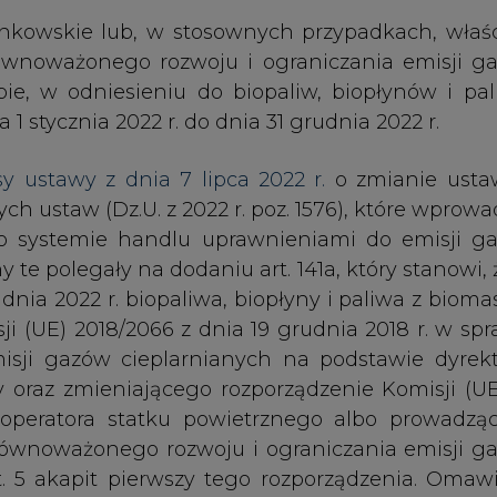
ji (UE) 2018/2066 z dnia 19 grudnia 2018 r. w sp
isji gazów cieplarnianych na podstawie dyrek
oraz zmieniającego rozporządzenie Komisji (UE
 operatora statku powietrznego albo prowadzą
a zrównoważonego rozwoju i ograniczania emisji g
t. 5 akapit pierwszy tego rozporządzenia. Omaw
22 r.
, by wytwórcy biomasy, pośrednicy oraz prowad
zyć ten obowiązek, przygotowali się do certyfika
i równolegle do procesu wdrażania do polsk
18/2001. Co istotne, biorąc pod uwagę wymag
dne jest objęcie procesem certyfikacji dosta
 i przetwarzania w celu zastosowania na potr
nie wszystkie instalacje objęte systemem EU ET
ierdzającego spełnienie kryteriów zrównoważo
nianych, lecz tylko takie, które wykorzystują bi