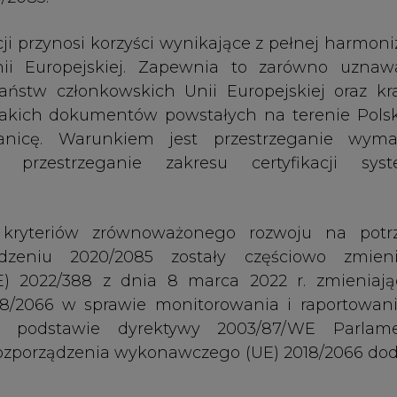
zeniu 2020/2085 zostały częściowo zmien
) 2022/388 z dnia 8 marca 2022 r. zmieniaj
18/2066 w sprawie monitorowania i raportowan
na podstawie dyrektywy 2003/87/WE Parlam
 rozporządzenia wykonawczego (UE) 2018/2066 do
kowskie lub, w stosownych przypadkach, właś
ównoważonego rozwoju i ograniczania emisji g
e, w odniesieniu do biopaliw, biopłynów i pal
 stycznia 2022 r. do dnia 31 grudnia 2022 r.
sy ustawy z dnia 7 lipca 2022 r.
o zmianie usta
h ustaw (Dz.U. z 2022 r. poz. 1576), które wprowa
 o systemie handlu uprawnieniami do emisji g
ny te polegały na dodaniu art. 141a, który stanowi,
rudnia 2022 r. biopaliwa, biopłyny i paliwa z biom