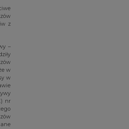
rawie
tywy
) nr
cego
azów
iane
zący
cji w
iego
ania
wców
zeby
S są
nego
omasę