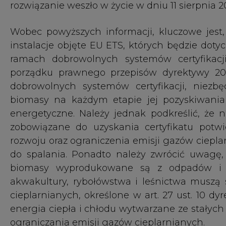
do spalania. Ponadto należy zwrócić uwagę, 
biomasy wyprodukowane są z odpadów i poz
akwakultury, rybołówstwa i leśnictwa muszą s
cieplarnianych, określone w art. 27 ust. 10 dy
energia ciepła i chłodu wytwarzane ze stały
ograniczania emisji gazów cieplarnianych.
Biorąc pod uwagę stanowisko KE odnoszące się
przedłożyły wnioski o wydanie decyzji na pods
pozytywną ocenę techniczną KE (EC positive t
możliwość korzystania z ww. systemów n
zrównoważonego rozwoju przez biomasę wykorz
prowadzących instalacje objęte systemem EU ET
Podsumowując Ministerstwo Klimatu i Środowi
r., zgodnie z którym również dobrowolne sys