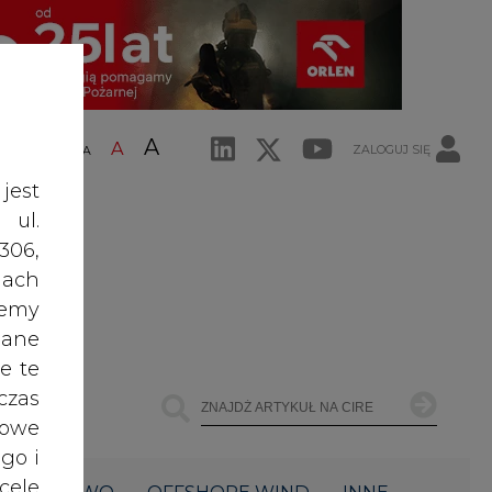
jest
ŁOWNICTWO
OFFSHORE WIND
INNE
 ul.
306,
Najczęściej Czytane
ach
żemy
1
dane
e te
czas
PGE szuka pracowników, zobacz
owe
nowe ogłoszenia
go i
cele