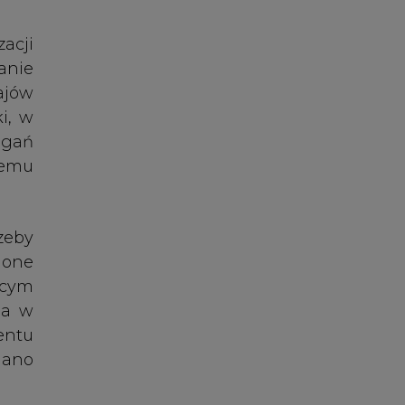
ione
ącym
ia w
entu
dano
ciwe
azów
iw z
wy –
dziły
azów
 że w
asy w