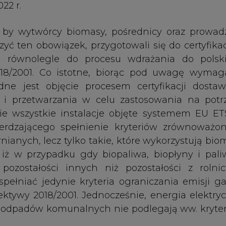
iż w przypadku gdy biopaliwa, biopłyny i pali
ostałości innych niż pozostałości z rolnic
pełniać jedynie kryteria ograniczania emisji g
rektywy 2018/2001. Jednocześnie, energia elektry
ch odpadów komunalnych nie podlegają ww. kryte
 do tych dobrowolnych systemów certyfikacji, k
tawie art. 30 ust. 4 dyrektywy 2018/2001 i uzys
echnical assessment), za dopuszczalną należy u
a potrzeby potwierdzania spełniania kryte
ystywaną w 2023 r. na potrzeby energetyczne p
S, nawet jeśli nie uzyskały one formalnej decyzji
ska podtrzymuje stanowisko z dnia 27 września 
temy certyfikacji, które uzyskały pozytywną o