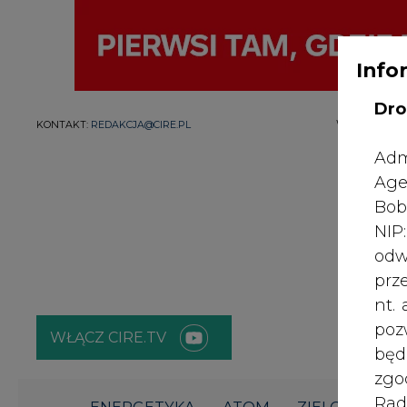
Info
Dro
WŁĄCZ CIRE.TV
Adm
ENERGETYKA
ATOM
ZIELONA GO
Age
Bob
Strona główna
/
SERWIS INFORMACYJNY CIRE 24
/
Aktua
NI
certyfikacji kryteriów zrównoważonego rozwoju na potr
odw
Redakcja
CIRE.PL
prz
2022-11-11 10:00
nt.
poz
bę
zgo
Rad