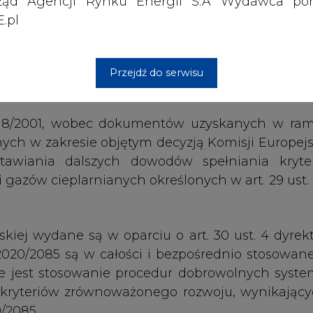
ząd Agencji Rynku Energii S.A Wydawca por
.pl
kiej wydane są w oparciu o art. 30 ust. 4 dyrek
 2020/2085 są w całości i bezpośrednio stosowan
e jest stosowanie procedur dobrowolnych syst
Przejdź do serwisu
ia kryteriów zrównoważonego rozwoju, wynikający
/2085.
 przynosi korzyści wynikające z pełnej harmoniz
ii Europejskiej. Zapewnia to zarówno uznaw
stw członkowskich Unii Europejskiej oraz kr
 takich dokumentów powstałych na terenie Polsk
anicę. Warunkiem jest przestrzeganie wym
 przestrzeganie zakresu certyfikacji sys
ji kryteriów zrównoważonego rozwoju na potr