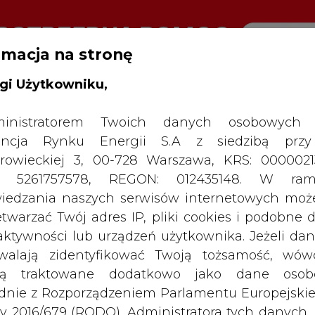
rmacja na stronę
gi Użytkowniku,
inistratorem Twoich danych osobowych 
SPODARKA
ZMIANY KADROWE NA RYNKU
CIEP
ncja Rynku Energii S.A z siedzibą przy
rowieckiej 3, 00-728 Warszawa, KRS: 0000021
lizacja komunikatu ws. stosowania dobrowolnych systemów
P: 5261757578, REGON: 012435148. W ram
zeby wymagań systemu EU ETS
iedzania naszych serwisów internetowych mo
etwarzać Twój adres IP, pliki cookies i podobne 
drukuj
skomentuj
udostępnij
:
 aktywności lub urządzeń użytkownika. Jeżeli dan
walają zidentyfikować Twoją tożsamość, wów
dą traktowane dodatkowo jako dane osob
dnie z Rozporządzeniem Parlamentu Europejskie
y 2016/679 (RODO). Administratora tych danych, 