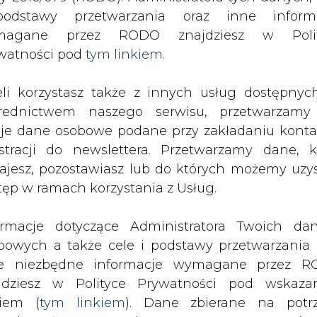
odstawy przetwarzania oraz inne inform
magane przez RODO znajdziesz w Polit
watności pod
tym linkiem.
eli korzystasz także z innych usług dostępnyc
rednictwem naszego serwisu, przetwarzamy
je dane osobowe podane przy zakładaniu konta
estracji do newslettera. Przetwarzamy dane, k
ajesz, pozostawiasz lub do których możemy uzy
tęp w ramach korzystania z Usług.
ormacje dotyczące Administratora Twoich da
bowych a także cele i podstawy przetwarzania 
potwierdza i podtrzymuje swoje
e niezbędne informacje wymagane przez 
bowiązujących przepisów Unii
jdziesz w Polityce Prywatności pod wskaz
rowolnych systemów certyfikacji
kiem (
tym linkiem
). Dane zbierane na potr
u na potrzeby wymagań systemu EU 