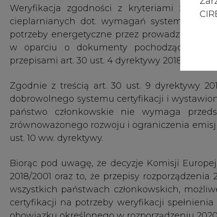
Zar
CIRE
Biorąc pod uwagę, że decyzje Komisji Europejs
2018/2001 oraz to, że przepisy rozporządzenia
wszystkich państwach członkowskich, możliw
certyfikacji na potrzeby weryfikacji spełnien
obowiązku określonego w rozporządzeniu 2020
Stosowanie dobrowolnych systemów certyfikacji
przepisów w tym zakresie na poziomie Un
dokumentów pochodzących z pozostałych pań
trzecich, jak również gwarantuje akceptację
odniesieniu do sprzedaży biomasy za gr
dobrowolnego systemu certyfikacji oraz
zaakceptowanego przez Komisję Europejską.
Przepisy określające obowiązek weryfikac