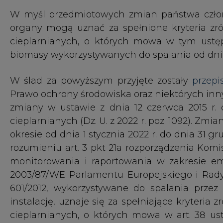
rozumieniu art. 3 pkt 21a rozporządzenia Komis
monitorowania i raportowania w zakresie em
2003/87/WE Parlamentu Europejskiego i Rady 
601/2012, wykorzystywane do spalania przez
instalację, uznaje się za spełniające kryteri
cieplarnianych, o których mowa w art. 38 us
rozwiązanie weszło w życie w dniu 11 sierpnia 20
Wobec powyższych informacji, kluczowe jest
instalacje objęte EU ETS, których będzie dotyc
ramach dobrowolnych systemów certyfikacj
porządku prawnego przepisów dyrektywy 20
dobrowolnych systemów certyfikacji, niezbę
biomasy na każdym etapie jej pozyskiwania
energetyczne. Należy jednak podkreślić, że 
zobowiązane do uzyskania certyfikatu potw
rozwoju oraz ograniczenia emisji gazów cieplar