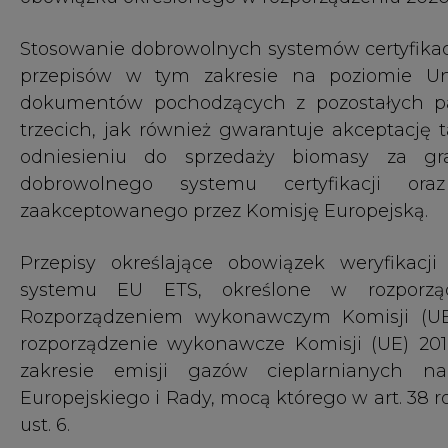
systemu EU ETS, określone w rozporząd
Rozporządzeniem wykonawczym Komisji (UE
rozporządzenie wykonawcze Komisji (UE) 20
zakresie emisji gazów cieplarnianych 
Europejskiego i Rady, mocą którego w art. 38
ust. 6.
W myśl przedmiotowych zmian państwa człon
organy mogą uznać za spełnione kryteria zr
cieplarnianych, o których mowa w tym ustępi
biomasy wykorzystywanych do spalania od dnia 1
W ślad za powyższym przyjęte zostały
przepi
Prawo ochrony środowiska oraz niektórych innyc
zmiany w ustawie z dnia 12 czerwca 2015 r.
cieplarnianych (Dz. U. z 2022 r. poz. 1092). Zmia
okresie od dnia 1 stycznia 2022 r. do dnia 31 g