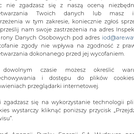
źródeł odnawialnych (dalej: „dyrektywa 2018/2001”),
c nie zgadzasz się z naszą oceną niezbędn
ezależnie od pochodzenia geograficznego biomasy,
zetwarzania Twoich danych lub masz i
ia się zgodnie z art. 30 i art. 31 ust. 1 dyrektywy 2018/2
trzeżenia w tym zakresie, koniecznie zgłoś sprz
 prześlij nam swoje zastrzeżenia na adres Inspek
ia 2020/2085 ww. regulacje w zakresie kryte
rony Danych Osobowych pod adres
iod@are.wa
tycznia 2022 r.
ofanie zgody nie wpływa na zgodność z pr
ważonego rozwoju oraz ograniczenia emisji g
etwarzania dokonanego przed jej wycofaniem.
TS, w odniesieniu do biomasy wykorzystywane
nstalacje objętesystemem EU ETS, może odbywać
dowolnym czasie możesz określić waru
 dobrowolnych systemów certyfikacji zgodn
echowywania i dostępu do plików cooki
awieniach przeglądarki internetowej.
 2018/2001, wobec dokumentów uzyskanych w ra
li zgadzasz się na wykorzystanie technologii pl
ych w zakresie objętym decyzją Komisji Europejsk
kies wystarczy kliknąć poniższy przycisk „Przejd
awiania dalszych dowodów spełniania kryte
isu”.
gazów cieplarnianych określonych w art. 29 ust. 2