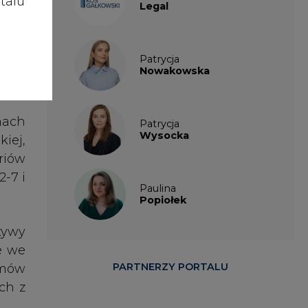
talu
Popiołek
tywy
e we
PARTNERZY PORTALU
emów
ch z
acji
anie
ajów
i, w
agań
temu
zeby