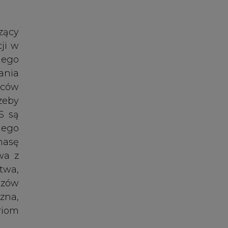
wa z
twa,
azów
czna,
riom
tóre
kały
znać
riów
rzez
 KE.
2021
cenę