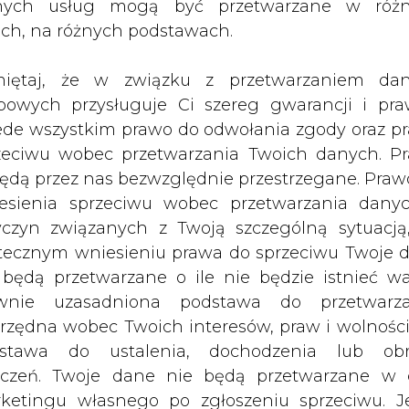
nych usług mogą być przetwarzane w róż
stywanej na potrzeby energetyczne
ach, na różnych podstawach.
jęte systemem EU ETS
iętaj, że w związku z przetwarzaniem da
zego Komisji (UE) 2020/2085 z dnia 14 grudnia 
bowych przysługuje Ci szereg gwarancji i pra
rządzenia wykonawczego (UE) 2018/2066 w spr
ede wszystkim prawo do odwołania zgody oraz p
isji gazów cieplarnianych na podstawie dyrek
zeciwu wobec przetwarzania Twoich danych. P
dy (dalej: „rozporządzenie 2020/2085”), bio
będą przez nas bezwzględnie przestrzegane. Praw
stalacjach objętych system ETS powinna speł
esienia sprzeciwu wobec przetwarzania dany
wnym wypadku węgiel pierwiastkowy w niej zaw
yczyn związanych z Twoją szczególną sytuacją
tecznym wniesieniu prawa do sprzeciwu Twoje 
 będą przetwarzane o ile nie będzie istnieć w
wnie uzasadniona podstawa do przetwarza
rzędna wobec Twoich interesów, praw i wolności
20/2085:
stawa do ustalenia, dochodzenia lub ob
zczeń. Twoje dane nie będą przetwarzane w 
a emisji gazów cieplarnianych na potrzeby wymagań sy
 10 dyrektywy Paramentu Europejskiego i Rady (UE) 2018/2001
ketingu własnego po zgłoszeniu sprzeciwu. Je