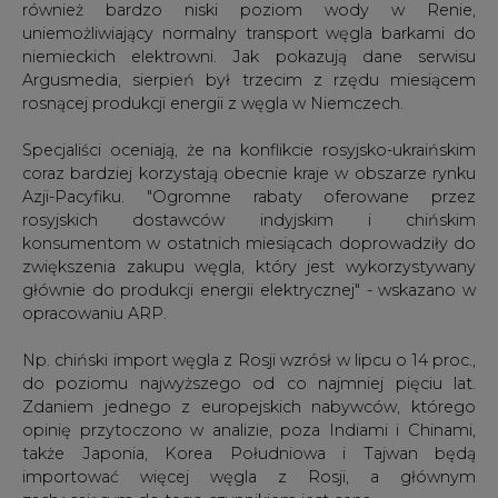
również bardzo niski poziom wody w Renie,
uniemożliwiający normalny transport węgla barkami do
niemieckich elektrowni. Jak pokazują dane serwisu
Argusmedia, sierpień był trzecim z rzędu miesiącem
rosnącej produkcji energii z węgla w Niemczech.
Specjaliści oceniają, że na konflikcie rosyjsko-ukraińskim
coraz bardziej korzystają obecnie kraje w obszarze rynku
Azji-Pacyfiku. "Ogromne rabaty oferowane przez
rosyjskich dostawców indyjskim i chińskim
konsumentom w ostatnich miesiącach doprowadziły do
zwiększenia zakupu węgla, który jest wykorzystywany
głównie do produkcji energii elektrycznej" - wskazano w
opracowaniu ARP.
Np. chiński import węgla z Rosji wzrósł w lipcu o 14 proc.,
do poziomu najwyższego od co najmniej pięciu lat.
Zdaniem jednego z europejskich nabywców, którego
opinię przytoczono w analizie, poza Indiami i Chinami,
także Japonia, Korea Południowa i Tajwan będą
importować więcej węgla z Rosji, a głównym