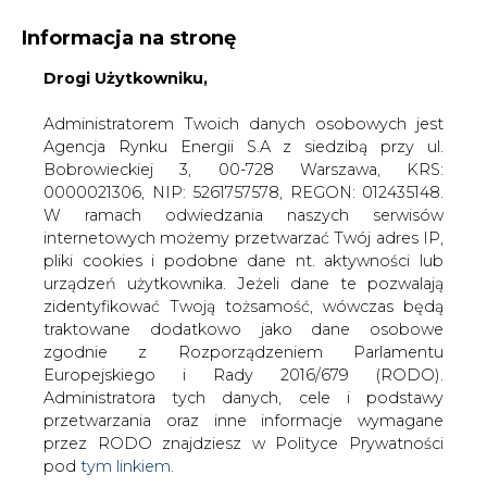
Informacja na stronę
Drogi Użytkowniku,
KONTAKT:
REDAKCJA@CIRE.PL
WYDAWCA PORTALU:
Administratorem Twoich danych osobowych jest
Agencja Rynku Energii S.A z siedzibą przy ul.
A
A
A
WIELKOŚĆ TEKSTU
WYSOKI KONTRAST
Bobrowieckiej 3, 00-728 Warszawa, KRS:
0000021306, NIP: 5261757578, REGON: 012435148.
ZALOGUJ SIĘ
W ramach odwiedzania naszych serwisów
internetowych możemy przetwarzać Twój adres IP,
pliki cookies i podobne dane nt. aktywności lub
urządzeń użytkownika. Jeżeli dane te pozwalają
zidentyfikować Twoją tożsamość, wówczas będą
traktowane dodatkowo jako dane osobowe
zgodnie z Rozporządzeniem Parlamentu
Europejskiego i Rady 2016/679 (RODO).
Administratora tych danych, cele i podstawy
przetwarzania oraz inne informacje wymagane
przez RODO znajdziesz w Polityce Prywatności
pod
tym linkiem.
WŁĄCZ CIRE.TV