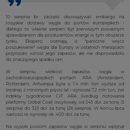
10 sierpnia br. zaczęło obowiązywać embargo na
rosyjskie dostawy węgla do portów europejskich -
dlatego to właśnie sierpień był pierwszym poważnym
sprawdzianem dla producentów energii w tym obszarze
rynku. Eksperci oceniają, iż "paniczne wręcz
poszukiwanie" węgla dla Europy w ostatnich miesiącach
przyniosło wzrost jego zapasów, ale nie doprowadziło
do znaczącego spadku cen.
W sierpniu wielkość zapasów węgla w
zachodnioeuropejskich portach ARA (Amsterdam,
Rotterdam, Antwerpia była o 1,4 mln ton wyższa od
średniej z minionych pięciu lat i wyniosła 7,2 mln ton, zaś
indeksy tygodniowe CIF ARA (według notowania
platformy Global Coal) oscylowały od 343 dol. za tonę (5
sierpnia) do 323 dol. za tonę (26 sierpnia). W końcu lipca
wartości te wynosiły ok. 400 dol. za tonę.
Na wysoki poziom zapasów węgla w sierpniu wpłynął