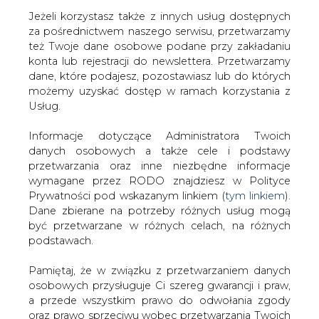
Jeżeli korzystasz także z innych usług dostępnych
za pośrednictwem naszego serwisu, przetwarzamy
też Twoje dane osobowe podane przy zakładaniu
konta lub rejestracji do newslettera. Przetwarzamy
Strona główna
/
SERWIS INFORMACYJNY CIRE 24
/
Na
dane, które podajesz, pozostawiasz lub do których
rynku węgla obserwujemy... burzliwy okres
możemy uzyskać dostęp w ramach korzystania z
Usług.
2022-09-09 18:00
drukuj
Informacje dotyczące Administratora Twoich
skomentuj
danych osobowych a także cele i podstawy
udostępnij
:
przetwarzania oraz inne niezbędne informacje
wymagane przez RODO znajdziesz w Polityce
Prywatności pod wskazanym linkiem (
tym linkiem
).
Dane zbierane na potrzeby różnych usług mogą
być przetwarzane w różnych celach, na różnych
podstawach.
Pamiętaj, że w związku z przetwarzaniem danych
osobowych przysługuje Ci szereg gwarancji i praw,
a przede wszystkim prawo do odwołania zgody
oraz prawo sprzeciwu wobec przetwarzania Twoich