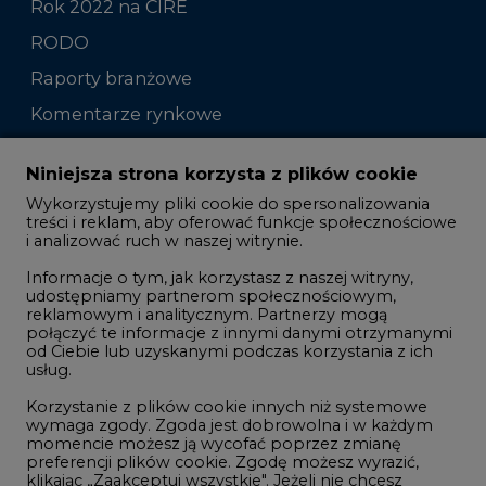
Rok 2022 na CIRE
RODO
Raporty branżowe
Komentarze rynkowe
Zmiany kadrowe na rynku
Niniejsza strona korzysta z plików cookie
Wykorzystujemy pliki cookie do spersonalizowania
Studio CIRE
treści i reklam, aby oferować funkcje społecznościowe
i analizować ruch w naszej witrynie.
Rozmowy o energetyce
Informacje o tym, jak korzystasz z naszej witryny,
Gospodarka
udostępniamy partnerom społecznościowym,
reklamowym i analitycznym. Partnerzy mogą
Geopolityka
połączyć te informacje z innymi danymi otrzymanymi
LTE450
od Ciebie lub uzyskanymi podczas korzystania z ich
usług.
Korzystanie z plików cookie innych niż systemowe
Innowacje i AI
wymaga zgody. Zgoda jest dobrowolna i w każdym
momencie możesz ją wycofać poprzez zmianę
Telekomunikacja i IT
preferencji plików cookie. Zgodę możesz wyrazić,
klikając „Zaakceptuj wszystkie". Jeżeli nie chcesz
Handel emisjami CO2