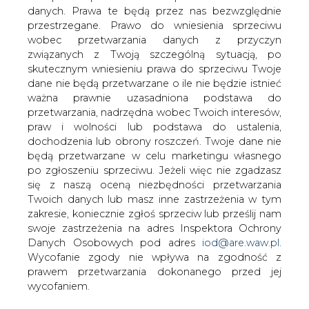
danych. Prawa te będą przez nas bezwzględnie
przestrzegane. Prawo do wniesienia sprzeciwu
Na rynku węgla obserwujemy...
burzliwy okres
wobec przetwarzania danych z przyczyn
związanych z Twoją szczególną sytuacją, po
skutecznym wniesieniu prawa do sprzeciwu Twoje
dane nie będą przetwarzane o ile nie będzie istnieć
ważna prawnie uzasadniona podstawa do
przetwarzania, nadrzędna wobec Twoich interesów,
praw i wolności lub podstawa do ustalenia,
Minione sześć miesięcy to najbardziej
dochodzenia lub obrony roszczeń. Twoje dane nie
burzliwy okres w historii
będą przetwarzane w celu marketingu własnego
po zgłoszeniu sprzeciwu. Jeżeli więc nie zgadzasz
międzynarodowego rynku węgla w
się z naszą oceną niezbędności przetwarzania
ostatnich kilku dekadach; niewątpliwe
Twoich danych lub masz inne zastrzeżenia w tym
najtrudniejsza jest sytuacja
zakresie, koniecznie zgłoś sprzeciw lub prześlij nam
energetyczna w Europie - wynika z
swoje zastrzeżenia na adres Inspektora Ochrony
opracowania Agencji Rozwoju
Danych Osobowych pod adres
iod@are.waw.pl
.
Przemysłu. Na sytuacji korzystają
Wycofanie zgody nie wpływa na zgodność z
natomiast kraje z rynków Azji-Pacyfiku.
prawem przetwarzania dokonanego przed jej
wycofaniem.