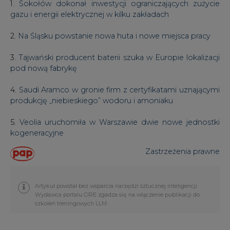
1.
Sokołów dokonał inwestycji ograniczających zużycie
gazu i energii elektrycznej w kilku zakładach
2.
Na Śląsku powstanie nowa huta i nowe miejsca pracy
3.
Tajwański producent baterii szuka w Europie lokalizacji
pod nową fabrykę
4.
Saudi Aramco w gronie firm z certyfikatami uznającymi
produkcję „niebieskiego” wodoru i amoniaku
5.
Veolia uruchomiła w Warszawie dwie nowe jednostki
kogeneracyjne
Zastrzeżenia prawne
Artykuł powstał bez wsparcia narzędzi sztucznej inteligencji.
Wydawca portalu CIRE zgadza się na włączenie publikacji do
szkoleń treningowych LLM.