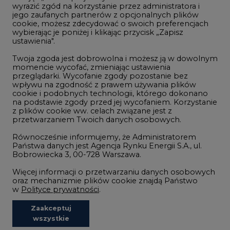
wyrazić zgód na korzystanie przez administratora i
Wodór
jego zaufanych partnerów z opcjonalnych plików
cookie, możesz zdecydować o swoich preferencjach
Górnictwo
wybierając je poniżej i klikając przycisk „Zapisz
ustawienia".
Zmiany klimatyczne
Twoja zgoda jest dobrowolna i możesz ją w dowolnym
momencie wycofać, zmieniając ustawienia
przeglądarki. Wycofanie zgody pozostanie bez
Atom
wpływu na zgodność z prawem używania plików
Fotowoltaika
cookie i podobnych technologii, którego dokonano
na podstawie zgody przed jej wycofaniem. Korzystanie
Offshore wind
z plików cookie ww. celach związane jest z
przetwarzaniem Twoich danych osobowych.
Magazyny energii
Równocześnie informujemy, że Administratorem
Zielone samorządy
Państwa danych jest Agencja Rynku Energii S.A., ul.
Bobrowiecka 3, 00-728 Warszawa.
Zielona gospodarka
Więcej informacji o przetwarzaniu danych osobowych
oraz mechanizmie plików cookie znajdą Państwo
w
Polityce prywatności
.
Zaakceptuj
©2002-
2021 - 2026
-
CIRE.PL
Centrum Informacji o Rynku Energii
wszystkie
REDAKCJA@CIRE.PL
REKLAMA@CIRE.PL