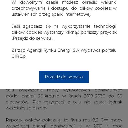
Reuters.
W dowolnym czasie możesz określić warunki
przechowywania i dostępu do plików cookies w
↳ Nowa rozmowa w Studio CIRE
ustawieniach przeglądarki internetowej.
Jak AI wpłynie na pracę w branży energetycznej?
Jeśli zgadzasz się na wykorzystanie technologii
plików cookies wystarczy kliknąć poniższy przycisk
Jeszcze w październiku 2024 r. agencja Reuters donosiła,
„Przejdź do serwisu”.
że w ostatnich latach akcje BP radziły sobie gorzej niż
konkurenci, a gigant naftowy już zrezygnował ze
Zarząd Agencji Rynku Energii S.A Wydawca portalu
swojego celu ograniczenia wydobycia ropy naftowej i
CIRE.pl
gazu do 2030 r.
W środę, kiedy BP organizuje dzień rynków
Przejdź do serwisu
kapitałowych, CEO Murray Auchincloss prawdopodobnie
poinformuje inwestorów, że firma rezygnuje ze swojego
celu zwiększenia mocy wytwórczych odnawialnych
źródeł energii 20-krotnie w latach 2019–2030 do 50
gigawatów. Plan rezygnacji z celu nie został jednak
wcześniej zgłoszony.
Raporty zysków pokazują, że firma ma 8,2 GW mocy
wytwórczej energii odnawialnej, a w 2019 r. moc