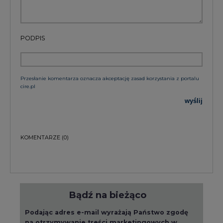
PODPIS
Przesłanie komentarza oznacza akceptację zasad korzystania z portalu
cire.pl
wyślij
KOMENTARZE
(0)
Bądź na bieżąco
Podając adres e-mail wyrażają Państwo zgodę
na otrzymywanie treści marketingowych w