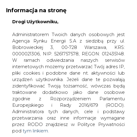
Informacja na stronę
KONTAKT:
REDAKCJA@CIRE.PL
Drogi Użytkowniku,
WYDAWCA PORTALU:
Administratorem Twoich danych osobowych jest
Agencja Rynku Energii S.A z siedzibą przy ul.
A
A
A
WIELKOŚĆ TEKSTU
WYSOKI KONTRAST
Bobrowieckiej 3, 00-728 Warszawa, KRS:
0000021306, NIP: 5261757578, REGON: 012435148.
ZALOGUJ SIĘ
W ramach odwiedzania naszych serwisów
internetowych możemy przetwarzać Twój adres IP,
pliki cookies i podobne dane nt. aktywności lub
urządzeń użytkownika. Jeżeli dane te pozwalają
zidentyfikować Twoją tożsamość, wówczas będą
traktowane dodatkowo jako dane osobowe
zgodnie z Rozporządzeniem Parlamentu
Europejskiego i Rady 2016/679 (RODO).
Administratora tych danych, cele i podstawy
przetwarzania oraz inne informacje wymagane
przez RODO znajdziesz w Polityce Prywatności
pod
tym linkiem.
WŁĄCZ CIRE.TV