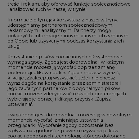
Studio CIRE
treści i reklam, aby oferować funkcje społecznościowe
i analizować ruch w naszej witrynie.
Rozmowy o energetyce
Informacje o tym, jak korzystasz z naszej witryny,
Gospodarka
udostępniamy partnerom społecznościowym,
reklamowym i analitycznym. Partnerzy mogą
Geopolityka
połączyć te informacje z innymi danymi otrzymanymi
LTE450
od Ciebie lub uzyskanymi podczas korzystania z ich
usług.
Korzystanie z plików cookie innych niż systemowe
Innowacje i AI
wymaga zgody. Zgoda jest dobrowolna i w każdym
momencie możesz ją wycofać poprzez zmianę
Telekomunikacja i IT
preferencji plików cookie. Zgodę możesz wyrazić,
klikając „Zaakceptuj wszystkie". Jeżeli nie chcesz
Handel emisjami CO2
wyrazić zgód na korzystanie przez administratora i
Wodór
jego zaufanych partnerów z opcjonalnych plików
cookie, możesz zdecydować o swoich preferencjach
Górnictwo
wybierając je poniżej i klikając przycisk „Zapisz
ustawienia".
Zmiany klimatyczne
Twoja zgoda jest dobrowolna i możesz ją w dowolnym
momencie wycofać, zmieniając ustawienia
przeglądarki. Wycofanie zgody pozostanie bez
Atom
wpływu na zgodność z prawem używania plików
Fotowoltaika
cookie i podobnych technologii, którego dokonano