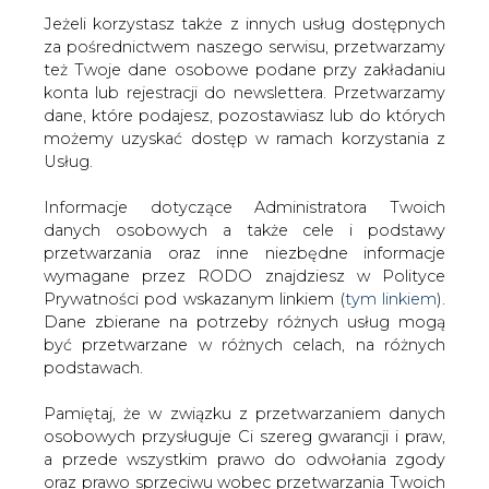
Jeżeli korzystasz także z innych usług dostępnych
za pośrednictwem naszego serwisu, przetwarzamy
też Twoje dane osobowe podane przy zakładaniu
konta lub rejestracji do newslettera. Przetwarzamy
Strona główna
/
SERWIS INFORMACYJNY CIRE 24
/
BP
dane, które podajesz, pozostawiasz lub do których
zamierza zrezygnować z celów dotyczących
możemy uzyskać dostęp w ramach korzystania z
odnawialnych źródeł energii?
Usług.
Informacje dotyczące Administratora Twoich
Justyna
Madan
redakcja@cire.pl
danych osobowych a także cele i podstawy
przetwarzania oraz inne niezbędne informacje
2025-02-25 16:30
wymagane przez RODO znajdziesz w Polityce
drukuj
Prywatności pod wskazanym linkiem (
tym linkiem
).
Dane zbierane na potrzeby różnych usług mogą
skomentuj
być przetwarzane w różnych celach, na różnych
udostępnij
:
podstawach.
Pamiętaj, że w związku z przetwarzaniem danych
osobowych przysługuje Ci szereg gwarancji i praw,
a przede wszystkim prawo do odwołania zgody
oraz prawo sprzeciwu wobec przetwarzania Twoich