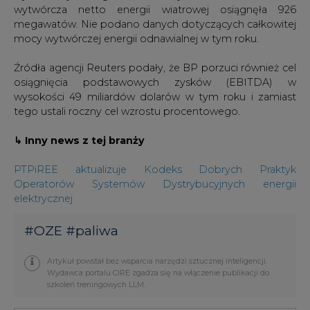
wytwórcza netto energii wiatrowej osiągnęła 926
megawatów. Nie podano danych dotyczących całkowitej
mocy wytwórczej energii odnawialnej w tym roku.
Źródła agencji Reuters podały, że BP porzuci również cel
osiągnięcia podstawowych zysków (EBITDA) w
wysokości 49 miliardów dolarów w tym roku i zamiast
tego ustali roczny cel wzrostu procentowego.
↳ Inny news z tej branży
PTPiREE aktualizuje Kodeks Dobrych Praktyk
Operatorów Systemów Dystrybucyjnych energii
elektrycznej
#
OZE
#
paliwa
Artykuł powstał bez wsparcia narzędzi sztucznej inteligencji.
Wydawca portalu CIRE zgadza się na włączenie publikacji do
szkoleń treningowych LLM.