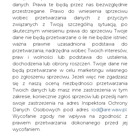
danych. Prawa te będą przez nas bezwzględnie
przestrzegane. Prawo do wniesienia sprzeciwu
wobec przetwarzania danych z przyczyn
związanych z Twoją szczególną sytuacją, po
skutecznym wniesieniu prawa do sprzeciwu Twoje
dane nie będą przetwarzane o ile nie będzie istnieć
BP zamierza zrezygnować z celów
ważna prawnie uzasadniona podstawa do
dotyczących odnawialnych źródeł
przetwarzania, nadrzędna wobec Twoich interesów,
energii?
praw i wolności lub podstawa do ustalenia,
dochodzenia lub obrony roszczeń. Twoje dane nie
będą przetwarzane w celu marketingu własnego
po zgłoszeniu sprzeciwu. Jeżeli więc nie zgadzasz
By Chabe01/Wikimedia
się z naszą oceną niezbędności przetwarzania
Twoich danych lub masz inne zastrzeżenia w tym
zakresie, koniecznie zgłoś sprzeciw lub prześlij nam
swoje zastrzeżenia na adres Inspektora Ochrony
Prezes BP ma zamiar zrezygnować z
Danych Osobowych pod adres
iod@are.waw.pl
.
celu 20-krotnego zwiększenia produkcji
Wycofanie zgody nie wpływa na zgodność z
energii odnawialnej do 2030 r. i skupić
prawem przetwarzania dokonanego przed jej
się ponownie na paliwach kopalnych –
wycofaniem.
podaje ze swoich źródeł agencja