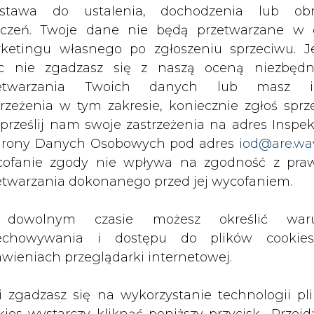
regionu, m.in. w Polsce, Rumunii i Turcji. Od 20
c nie zgadzasz się z naszą oceną niezbędn
zetwarzania Twoich danych lub masz i
trzeżenia w tym zakresie, koniecznie zgłoś sprz
 prześlij nam swoje zastrzeżenia na adres Inspek
rony Danych Osobowych pod adres
iod@are.wa
ofanie zgody nie wpływa na zgodność z pr
etwarzania dokonanego przed jej wycofaniem.
rynki?
(aktualizowany 24h na dobę raport specj
dowolnym czasie możesz określić waru
echowywania i dostępu do plików cooki
awieniach przeglądarki internetowej.
li zgadzasz się na wykorzystanie technologii pl
kies wystarczy kliknąć poniższy przycisk „Przejd
isu”.