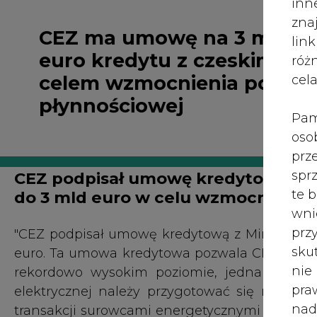
euro kredytu z czeskim MF
róż
celem wzmocnienia pozycji
cel
płynnościowej
Pam
oso
prz
spr
CEZ podpisał umowę kredytową z 
te 
do 3 mld euro w celu wzmocnienia p
wni
prz
"CEZ podpisał umowę kredytową z Ministerst
sku
euro. Ta umowa kredytowa pozwala CEZ-owi w
nie
rekordowo wysokim poziomie, jednak ze wz
pra
elektrycznej należy przygotować się na dal
nad
transakcji surowcami energetycznymi w najbliż
pod
państwo i CEZ w celu wzmocnienia bezpieczeń
ros
w komunikacie.
mar