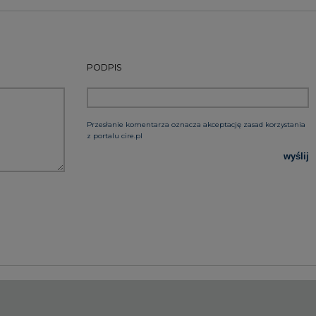
PODPIS
Przesłanie komentarza oznacza akceptację zasad korzystania
z portalu cire.pl
wyślij
rzymywanie treści marketingowych w postaci newslettera
 siedzibą w Warszawie.