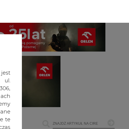
A
A
ZALOGUJ SIĘ
ŚĆ TEKSTU
A
jest
 ul.
306,
ach
żemy
dane
e te
czas
owe
go i
ŁOWNICTWO
OFFSHORE WIND
INNE
cele