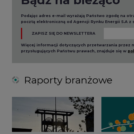
ZAPISZ SIĘ DO NEWSLETTERA
Więcej informacji dotyczących przetwarzania przez
przysługujących Państwu prawach, znajduje się w
po
Raporty branżowe
2026-08-01 14:30
2026-08-0
Czy na Górnym Śląsku
Wyszed
będzie "życie po
raport o