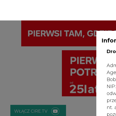
WYDAWCA PO
KONTAKT:
REDAKCJA@CIRE.PL
Info
Dro
Adm
Age
Bob
NI
odw
prz
nt.
WŁĄCZ CIRE.TV
poz
bę
zgo
ENERGETYKA
ATOM
ZIELONA GO
Rad