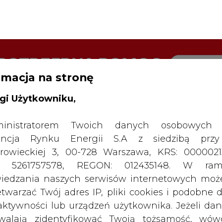
RTALU:
WIELKO
WYSOKI KONTRAST
rmacja na stronę
gi Użytkowniku,
inistratorem Twoich danych osobowych 
ncja Rynku Energii S.A z siedzibą przy
rowieckiej 3, 00-728 Warszawa, KRS: 0000021
P: 5261757578, REGON: 012435148. W ram
iedzania naszych serwisów internetowych mo
etwarzać Twój adres IP, pliki cookies i podobne 
 aktywności lub urządzeń użytkownika. Jeżeli dan
walają zidentyfikować Twoją tożsamość, wów
dą traktowane dodatkowo jako dane osob
dnie z Rozporządzeniem Parlamentu Europejskie
SPODARKA
ZMIANY KADROWE NA RYNKU
CIEP
y 2016/679 (RODO). Administratora tych danych, 