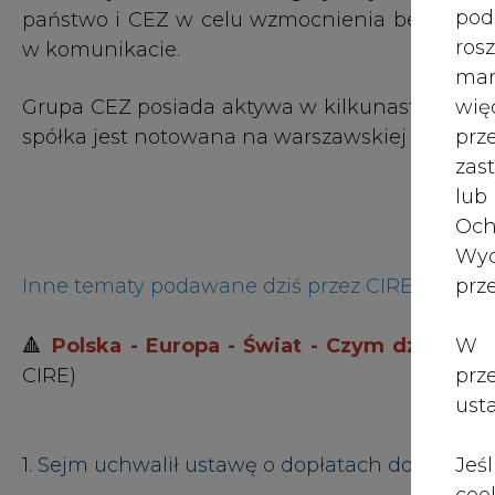
Grupa CEZ posiada aktywa w kilkunastu krajach 
wię
spółka jest notowana na warszawskiej giełdzie.
pr
zas
lub
Och
Wyc
Inne tematy podawane dziś przez CIRE
prz
🔺
Polska - Europa - Świat - Czym dziś żyją 
W 
CIRE)
prz
ust
1.
Sejm uchwalił ustawę o dopłatach do węgla
Jeś
coo
2.
Nowa kadencja zarządu PKP Intercity S.A.
serw