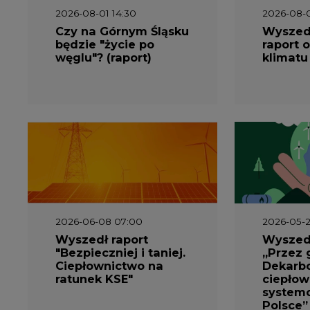
węglu"? (raport)
klimatu
2026-06-08 07:00
2026-05-2
Wyszedł raport
Wyszedł
"Bezpieczniej i taniej.
„Przez 
Ciepłownictwo na
Dekarbo
ratunek KSE"
ciepłow
system
Polsce”