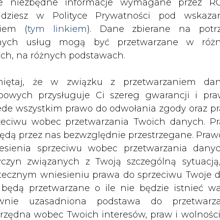
nych usług mogą być przetwarzane w róż
ach, na różnych podstawach.
iętaj, że w związku z przetwarzaniem da
bowych przysługuje Ci szereg gwarancji i pra
ede wszystkim prawo do odwołania zgody oraz p
zeciwu wobec przetwarzania Twoich danych. P
Ministerstwem Finansów Czech na kw
będą przez nas bezwzględnie przestrzegane. Praw
ozycji płynnościowej, podała spółka
esienia sprzeciwu wobec przetwarzania dany
yczyn związanych z Twoją szczególną sytuacją
wem Finansów Republiki Czeskiej na kwotę do 3
tecznym wniesieniu prawa do sprzeciwu Twoje 
zmocnić pozycję płynnościową. Obecnie jest on
 będą przetwarzane o ile nie będzie istnieć w
ględu na ekstremalne zmiany cen gazu i ene
wnie uzasadniona podstawa do przetwarza
szy nadzwyczajny wzrost środków na zabezpiecz
rzędna wobec Twoich interesów, praw i wolności
szych miesiącach. Jest to kolejny krok podjęty p
stawa do ustalenia, dochodzenia lub ob
stwa energetycznego Republiki Czeskiej" – czy
zczeń. Twoje dane nie będą przetwarzane w 
ketingu własnego po zgłoszeniu sprzeciwu. Je