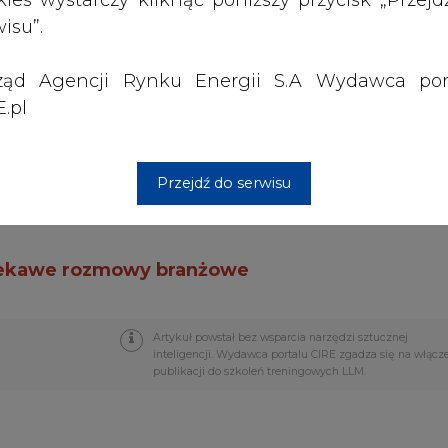
powstanie fabryka pomp ciepła
ząd Agencji Rynku Energii S.A Wydawca por
.pl
 - w wakacje będą problemy i zakłócenia
Przejdź do serwisu
ków
ciekawe rozmowy branżowe
Artykuł powstał bez wsparcia narzędzi sztucznej
inteligencji. Wydawca portalu CIRE zgadza się na włącz
publikacji do szkoleń treningowych LLM.