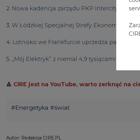
3.
W Łódzkiej Specjalnej Strefy Ekonomicznej 
Zar
CIRE
4.
Lotnisko we Frankfurcie uprzedza pasażerów
5.
„Mój Elektryk” z niemal 4,9 tysiącami wnios
🔺
CIRE jest na YouTube, warto zerknąć na 
#
Energetyka
#
świat
Autor: Redakcja CIRE.PL
KOMENTARZE