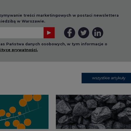
 nas Państwa danych osobowych, w tym informacje o
lityce prywatności.
wszystkie artykuły
1 13:00
2026-07-09 10:30
ł ciekawy
Opublikowano bilans
 stanie
zasobów złóż kopalin