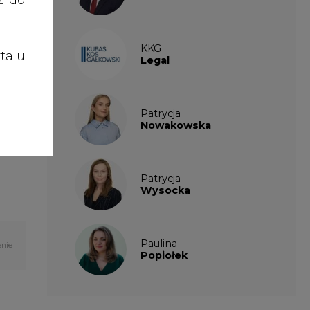
talu
Legal
Patrycja
Nowakowska
Patrycja
Wysocka
Paulina
enie
Popiołek
PARTNERZY PORTALU