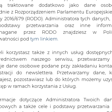
odstawy przetwarzania oraz inne inform
magane przez RODO znajdziesz w Polit
a umowę na 3 mld euro kredytu z czeskim MF celem
watności pod
tym linkiem.
drukuj
skomentuj
udostępnij
:
eli korzystasz także z innych usług dostępnyc
rednictwem naszego serwisu, przetwarzamy
je dane osobowe podane przy zakładaniu konta
estracji do newslettera. Przetwarzamy dane, k
ajesz, pozostawiasz lub do których możemy uzy
tęp w ramach korzystania z Usług.
ormacje dotyczące Administratora Twoich da
bowych a także cele i podstawy przetwarzania 
e niezbędne informacje wymagane przez 
jdziesz w Polityce Prywatności pod wskaz
kiem (
tym linkiem
). Dane zbierane na potr