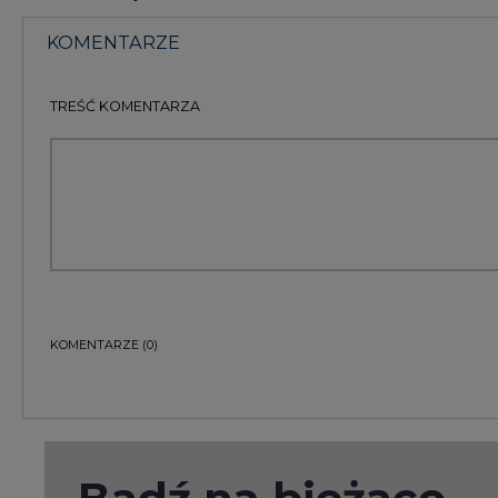
TREŚĆ KOMENTARZA
KOMENTARZE
(0)
Bądź na bieżąco
Podając adres e-mail wyrażają Państwo zgodę na ot
pocztą elektroniczną od Agencji Rynku Energii S.A z