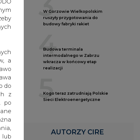
nych
4
Budowa terminala
nych
intermodalnego w Zabrzu
w, a
wkracza w końcowy etap
rawo
realizacji
5
rawa
otę
o do
ch z
Kogo teraz zatrudniają Polskie
Sieci Elektroenergetyczne
, po
 mld
dane
a na
ażna
rgii
nia,
enie
AUTORZY CIRE
 lub
rzez
rony
tamy
REDAKTOR NACZELNY
celu
Janusz
Pietruszyński
żeli