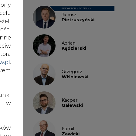
06 r.
ości
nne
Adrian
eciw
Kędzierski
tora
w.pl
.
awem
Grzegorz
Wiśniewski
alny
nki
Kacper
es w
Galewski
ików
Kamil
Zawicki
ź do
KKG