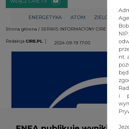
i p
wy
Pry
ENEA publikuje wyniki za II
Jeż
poś
kwartał 2024'
Two
rej
pod
dos
Inf
Enea odnotowała 1 262,69 mln zł s
oso
przypisanego akcjonariuszom jednos
inn
346,46 mln zł straty rok wcześniej,
zna
lin