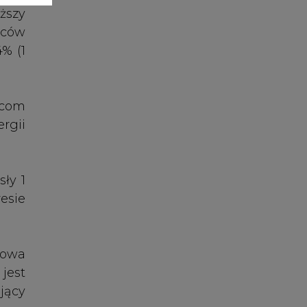
ołowa
jest
jący
ódeł
szar
by i
dowy
dzie
acji
, PV
61,6