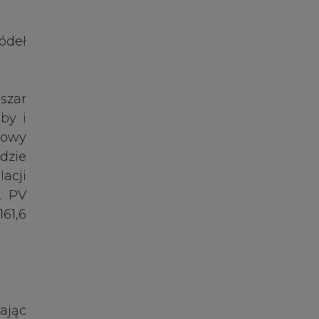
ając
 Jej
woju
gi i
 się
acji