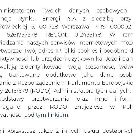
odstawy przetwarzania oraz inne inform
magane przez RODO znajdziesz w Polit
watności pod
tym linkiem.
eli korzystasz także z innych usług dostępnyc
rednictwem naszego serwisu, przetwarzamy
je dane osobowe podane przy zakładaniu konta
estracji do newslettera. Przetwarzamy dane, k
ajesz, pozostawiasz lub do których możemy uzy
tęp w ramach korzystania z Usług.
ormacje dotyczące Administratora Twoich da
konsolidowanego zysku netto
bowych a także cele i podstawy przetwarzania 
tki dominującej w II kw. 2024 r. wob
e niezbędne informacje wymagane przez 
 podała spółka
jdziesz w Polityce Prywatności pod wskaz
kiem (
tym linkiem
). Dane zbierane na potr