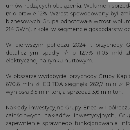
wyniosła 3,5 mln ton, a sprzedaż 3,6 mln ton.
Nakłady inwestycyjne Grupy Enea w I półroczu 2
całościowych nakładów inwestycyjnych, Grup
zapewnienie sprawnego funkcjonowania infras
przyłączanie nowych odbiorców i nowych źróde
Na koniec drugiego kwartału 2024 r. licz
odnawialnych wyniosła blisko 184 tys. instalacj
By efektywnie rozwijać OZE, uporządkowa
zarządzania aktywami wytwarzania energii ze
działania w spółce Enea Nowa Energia. W 2024
bądź akwizycji instalacji zwiększających mo
pochodziło z budowanej farmy wiatrowej Bej
przewidziana jest na 2025 r.). Pozostałe będ
Dygowo I, PV Jastrowie II, PV Krzęcin). W ty