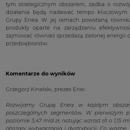
Rozwijamy Grupę Enea w każdym obszarze
poszczególnych segmentów. W pierwszym pó
poziomie 3,47 mld zł, notując wzrost r/r o 1,15 ml
obszary wytwarzania i dystrybucji. Co ważne,
który pokazuje nasze możliwości pozyskiwania
Jesteśmy na końcowym etapie prac nad aktual
strategiczne kierunki dla budowy efektywnej o
i zwiększającej wartości dla akcjonariuszy
organizacji Grupy, skupiając zasoby i kompete
Enea Nowa Energia oraz przenosząc realiz
obszarów biznesowych. Rosnące znaczenie odna
by Grupa rozwijała się w sposób bezpieczn
spojrzenia na procesy inwestycyjne z perspekt
na hybrydyzację naszych inwestycji, plan