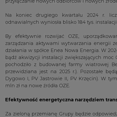
mln zł na nowe źródła OZE.
Efektywność energetyczna narzędziem tran
Za zieloną przemianę Grupy będzie odpowiedz
tym strategicznym obszarem, zadba o rozwój
działania będą nadawać tempo kluczowym
Grupy Enea. W jej ramach powstaną również 
produkty oparte na zarządzaniu efektywnośc
zajmować również sprzedażą zielonej energii o
przedsiębiorstw.
Komentarze do wyników
Grzegorz Kinelski, prezes Enei: