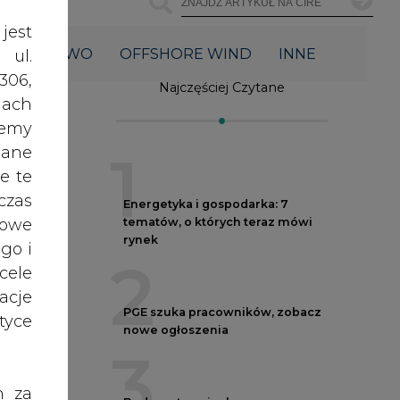
2
acje
PGE szuka pracowników, zobacz
yce
nowe ogłoszenia
3
h za
Budowa terminala
 też
intermodalnego w Zabrzu
wkracza w końcowy etap
 lub
realizacji
tóre
4
skać
Kogo teraz zatrudniają Polskie
Sieci Elektroenergetyczne
nych
5
oraz
ec
RODO
Do końca sierpnia trzeba złożyć
anym
wniosek o bon ciepłowniczy
zeby