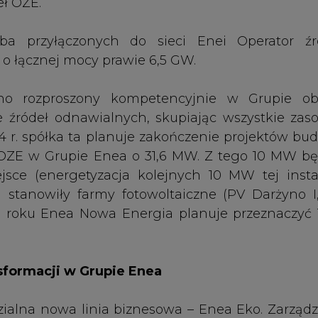
sformacji w Grupie Enea
ialna nowa linia biznesowa – Enea Eko. Zarządz
 efektywności energetycznej w spółkach Grupy.
 zmianom na drodze do zrównoważonego roz
oferty dla klientów biznesowych. Będą to usłu
ią energetyczną. W przyszłości spółka będzie
raz innych produktów na rzecz zielonej transform