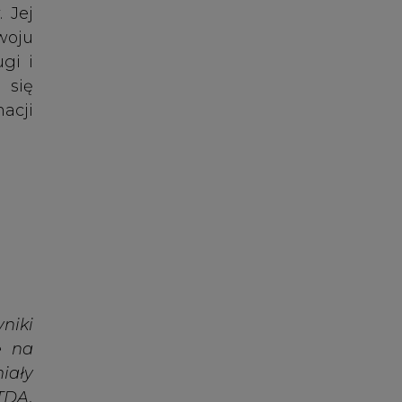
niki
ę na
iały
TDA,
eśli
kowe
ze i
ce –
nych
nku,
wego
wiać
ii i