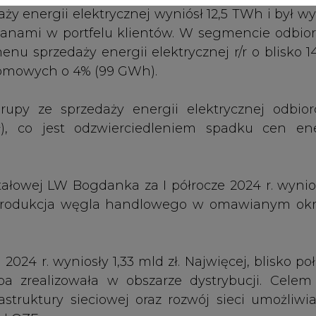
024 r. wyniosły 1,33 mld zł. Najwięcej, blisko p
a zrealizowała w obszarze dystrybucji. Celem 
truktury sieciowej oraz rozwój sieci umożliwia
ł OZE.
ba przyłączonych do sieci Enei Operator źr
i o łącznej mocy prawie 6,5 GW.
no rozproszony kompetencyjnie w Grupie ob
 źródeł odnawialnych, skupiając wszystkie zaso
 r. spółka ta planuje zakończenie projektów bu
c OZE w Grupie Enea o 31,6 MW. Z tego 10 MW bę
sce (energetyzacja kolejnych 10 MW tej instal
ą stanowiły farmy fotowoltaiczne (PV Darżyno I
m roku Enea Nowa Energia planuje przeznaczyć 1