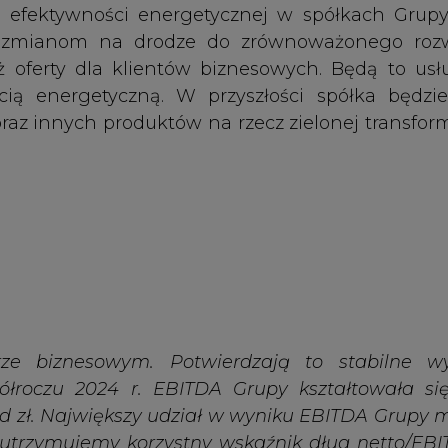
 biznesowym. Potwierdzają to stabilne wy
łroczu 2024 r. EBITDA Grupy kształtowała si
d zł.
Największy udział w wyniku EBITDA Grupy m
 utrzymujemy korzystny wskaźnik dług netto/EBI
 finansowania na inwestycje.
izacją strategii rozwoju Grupy Enea, która okr
rganizacji: firmy wykorzystującej możliwości ryn
. Przeprowadziliśmy istotne zmiany w struktur
ncje odpowiedzialne za rozwój OZE w jednej spół
ację projektów innowacyjnych do poszczegól
wialnych źródeł energii w KSE i oczekiwania ry
y i zrównoważony dla środowiska, wymagają no
ywy zielonej transformacji. Dlatego będziemy sta
ując instalacje OZE wraz z magazynami energ