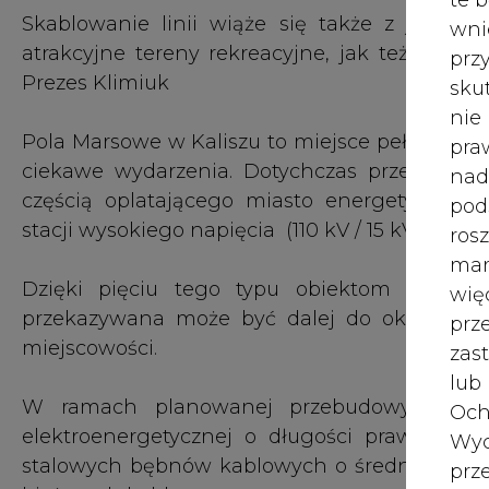
Dzięki pięciu tego typu obiektom znajdują
wię
przekazywana może być dalej do około 72 ty
pr
miejscowości.
zas
lub
W ramach planowanej przebudowy, pod zie
Och
elektroenergetycznej o długości prawie 3 k
Wyc
stalowych bębnów kablowych o średnicy 3,6m
prz
bieżących kabla.
W 
Przebiegająca nad Polami Marsowymi linia uni
prz
które tu realizowaliśmy, nie mogły odbywać 
ust
Marsowe otworzą się na zmiany, których oczek
potencjał tego miejsca – mówi Krystian Kinasto
Jeś
coo
serw
Pewność zasilania bez przerwy