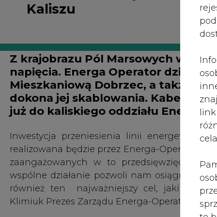
róż
Inwestycja przeniesienia linii energetyczne
cel
realizowana będzie przez Energa-Operator. Ni
zaangażowanych w to przedsięwzięcie part
Pam
wspólne działanie pozwoli nam osiągnąć nie 
oso
również ten najważniejszy cel, jakim jest 
prz
Klimiuk Prezes Zarządu Energa-Operator
spr
te 
Skablowanie linii wiąże się także z jej mode
wni
atrakcyjne tereny rekreacyjne, jak też znac
prz
Prezes Klimiuk
sku
nie
Pola Marsowe w Kaliszu to miejsce pełne energ
pra
ciekawe wydarzenia. Dotychczas przez ich te
nad
częścią oplatającego miasto energetycznego 
pod
stacji wysokiego napięcia (110 kV / 15 kV) – gł
ros
mar