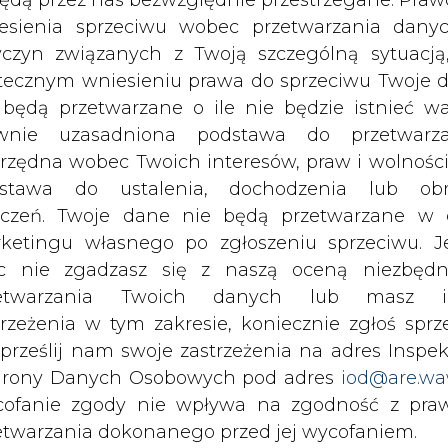
cym się na terenie Kalisza, energia elektry
c nie zgadzasz się z naszą oceną niezbędn
sięcy odbiorców z terenu miasta oraz okolicz
zetwarzania Twoich danych lub masz i
trzeżenia w tym zakresie, koniecznie zgłoś sprz
 prześlij nam swoje zastrzeżenia na adres Inspek
mią ułożony zostanie trzyżyłowy odcinek l
rony Danych Osobowych pod adres
iod@are.wa
ilometrów. W tym celu wykorzystanych zostani
ofanie zgody nie wpływa na zgodność z pr
, z których każdy z mieści około 400 ÷ 600 me
etwarzania dokonanego przed jej wycofaniem.
dowolnym czasie możesz określić waru
emożliwiała nam wiele działań na tym terenie. A
echowywania i dostępu do plików cooki
się z pełnym rozmachem. Teraz się to zmieni. 
awieniach przeglądarki internetowej.
ują kaliszanie. Będziemy mogli w pełni wykorzy
wski, Prezydent Miasta Kalisza.
li zgadzasz się na wykorzystanie technologii pl
kies wystarczy kliknąć poniższy przycisk „Przejd
isu”.