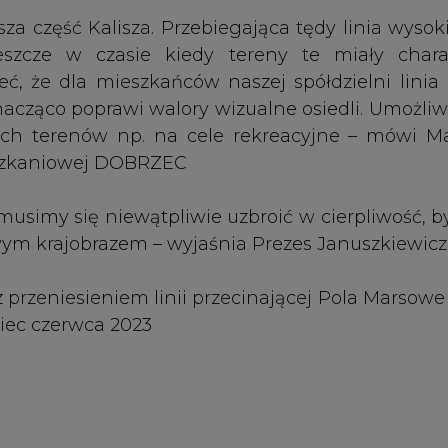
z przeniesieniem linii przecinającej Pola Marsow
iec czerwca 2023
e YouTube
nia sobie subskrypcji, to powiadomienie na m