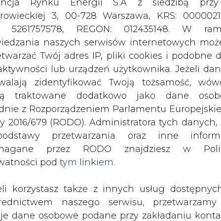
odstawy przetwarzania oraz inne inform
magane przez RODO znajdziesz w Polit
watności pod
tym linkiem.
eli korzystasz także z innych usług dostępnyc
rednictwem naszego serwisu, przetwarzamy
je dane osobowe podane przy zakładaniu konta
estracji do newslettera. Przetwarzamy dane, k
ajesz, pozostawiasz lub do których możemy uzy
tęp w ramach korzystania z Usług.
zu zniknie napowietrzna linia wysoki
ormacje dotyczące Administratora Twoich da
spółpracy z Urzędem Miasta, Spółdziel
bowych a także cele i podstawy przetwarzania 
ą Dr Marcus International, wkrótce
e niezbędne informacje wymagane przez 
y energetycy zakopią pod ziemią, dota
jdziesz w Polityce Prywatności pod wskaz
peratora
kiem (
tym linkiem
). Dane zbierane na potr