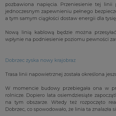
Trasa linii napowietrznej została określona jesz
W momencie budowy przebiegała ona w prze
rolnicze. Dopiero lata osiemdziesiąte zapoc
na tym obszarze. Wtedy też rozpoczęto rea
Dobrzec, co spowodowało, że linia ta znalazła 
Dobrzec to pod względem zabudowy najmłodsza
napięcia projektowana i budowana była je
w większości rolny. Chociaż można powiedzieć
tutaj od zawsze, jej przeniesienie pod ziemię 
lepsze wykorzystanie dotychczas niedostępn
Januszkiewicz Prezes Zarządu Spółdzielni Mi
Na czas prac związanych z układaniem kabla, m
na wiosnę przyszłego roku móc cieszyć się no