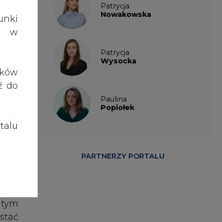
talu
zowe
enie
PARTNERZY PORTALU
eci.
ymi,
 tym
stać
przy
szu,
kowo