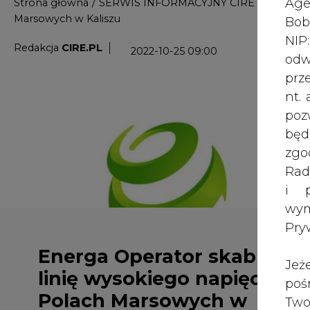
i p
wy
Pry
Energa Operator skabluje
Jeż
linię wysokiego napięcia na
poś
Polach Marsowych w
Two
Kaliszu
rej
pod
dos
Z krajobrazu Pól Marsowych w Kalis
Inf
napięcia. Energa Operator dzięki w
oso
Mieszkaniową Dobrzec, a także firm
inn
dokona jej skablowania. Kabel, któr
zna
już do kaliskiego oddziału Energi O
lin