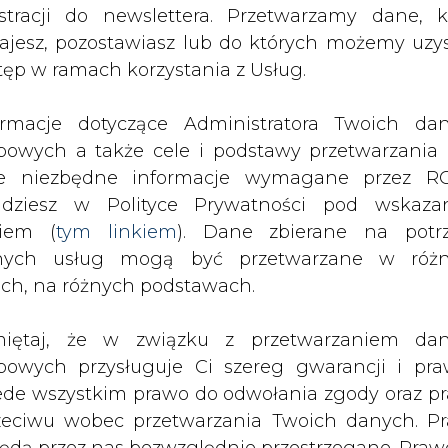
nych usług mogą być przetwarzane w róż
j przecinającej Pola Marsowe w Kaliszu pod zie
ach, na różnych podstawach.
e byłaby ona jednak możliwa bez wsparcia wszyst
nerów, którym pragnę bardzo podziękować. N
iętaj, że w związku z przetwarzaniem da
tylko indywidualne cele każdego z kooperantów,
bowych przysługuje Ci szereg gwarancji i pra
dobro lokalnej społeczności – mówi Alicja Bar
ede wszystkim prawo do odwołania zgody oraz p
zeciwu wobec przetwarzania Twoich danych. P
będą przez nas bezwzględnie przestrzegane. Praw
rnizacją. Mieszkańcy Kalisza i okolic zyskają 
esienia sprzeciwu wobec przetwarzania dany
zący wzrost bezpieczeństwa energetycznego – do
yczyn związanych z Twoją szczególną sytuacją
tecznym wniesieniu prawa do sprzeciwu Twoje 
 będą przetwarzane o ile nie będzie istnieć w
ii, w którym często organizowane są koncerty i 
wnie uzasadniona podstawa do przetwarza
reny przebiegała linia wysokiego napięcia, bę
rzędna wobec Twoich interesów, praw i wolności
pierścienia, umożliwiającego zasilanie kluczo
stawa do ustalenia, dochodzenia lub ob
ównych punktów zasilania – z kilku stron.
zczeń. Twoje dane nie będą przetwarzane w 
ketingu własnego po zgłoszeniu sprzeciwu. Je