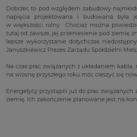
Energetycy przystąpili już do prac związanych 
ziemię. Ich zakończenie planowane jest na kon
CIRE poleca - nowe materiały wideo na kanal
Warto być na bieżąco, zapraszamy do włącze
o każdym nowym materiale