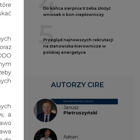
nych
AUTORZY CIRE
mię,
kich
REDAKTOR NACZELNY
asze
nych
Janusz
 ale
Pietruszyński
w, a
bara
rawo
rawa
Adrian
o do
Kędzierski
więc
ch z
dała
, po
dane
Grzegorz
Wiśniewski
ażna
inne
nia,
dąca
 lub
Kacper
wych
rony
Galewski
celu
żeli