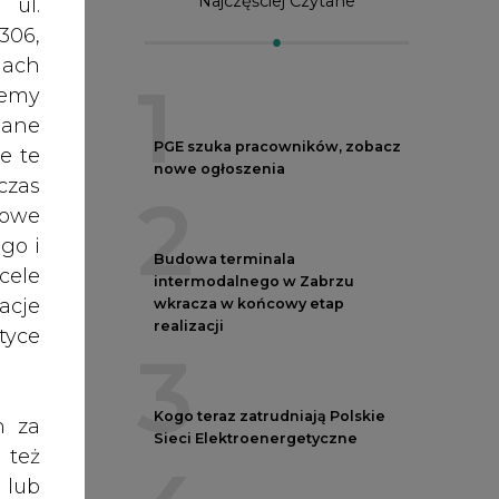
intermodalnego w Zabrzu
acje
wkracza w końcowy etap
realizacji
yce
3
Kogo teraz zatrudniają Polskie
h za
Sieci Elektroenergetyczne
 też
4
 lub
tóre
Do końca sierpnia trzeba złożyć
skać
wniosek o bon ciepłowniczy
5
ego
nych
Przegląd najnowszych rekrutacji
nią
na stanowiska kierownicze w
oraz
polskiej energetyce
RODO
rł
anym
zeby