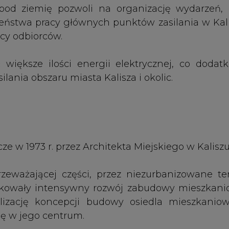
cze w 1973 r. przez Architekta Miejskiego w Kaliszu
ważającej części, przez niezurbanizowane te
zątkowały intensywny rozwój zabudowy mieszkani
lizację koncepcji budowy osiedla mieszkanio
się w jego centrum.
 część Kalisza. Przebiegająca tędy linia wysok
szcze w czasie kiedy tereny te miały chara
, że dla mieszkańców naszej spółdzielni linia 
znacząco poprawi walory wizualne osiedli. Umożliw
ych terenów np. na cele rekreacyjne – mówi Ma
eszkaniowej DOBRZEC
usimy się niewątpliwie uzbroić w cierpliwość, by
wym krajobrazem – wyjaśnia Prezes Januszkiewic