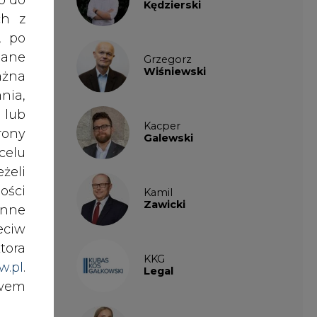
czna
ości
Kamil
Zawicki
nych
nne
eciw
tora
KKG
inii
w.pl
.
Legal
e 18
awem
trów
Patrycja
Nowakowska
nki
 te,
es w
Pola
Patrycja
stać
Wysocka
ików
ź do
Paulina
Popiołek