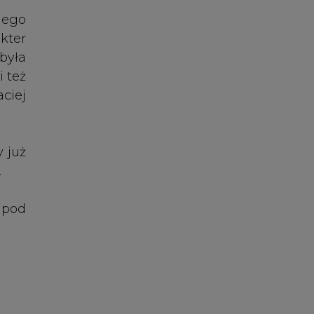
e pod
aila