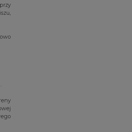
.
reny
owej
wego
iego
kter
była
i też
ciej
 już
z.