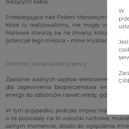
Zar
Zasilanie ważnych węzłów elektroenergetyczny
CIRE
dla zapewnienia bezpieczeństwa energetycz
energii do odbiorców nawet wtedy, gdy dojdzie
W tym przypadku, podczas imprez masowych, 
o ile pozwalały na to warunki ruchowe, musia
samym momencie, doszło do wyłączenia innej li
pozbawiona napięcia. Przeniesienie tej lini
jednoczesnym zapewnieniu pełnego bezpiecze
a tym samym ciągłości dostaw energii dla tysi
Nową linią kablową będzie można przesyłać 
wpłynie na podniesienie poziomu pewności zasil
Dobrzec zyska nowy krajobraz