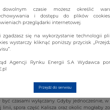
ząd Agencji Rynku Energii S.A Wydawca por
ch za pomocą więcej niż jednej linii jest kluc
.pl
nego. Takie rozwiązanie pozwala na dostarcz
 do uszkodzenia, któregoś z innych elementów si
Przejdź do serwisu
odcinek przebiegający m.in. nad Polami Marsow
ł być czasami wyłączany. Gdyby jednocześnie, w
nii, spora część Kalisza oraz okolic mogłaby zo
i pod ziemię pozwoli na organizację wydarzeń, 
ństwa pracy głównych punktów zasilania w Kali
ęcy odbiorców.
większe ilości energii elektrycznej, co dodat
ania obszaru miasta Kalisza i okolic.