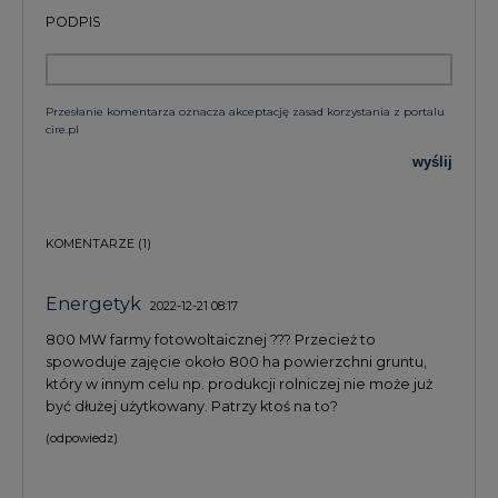
PODPIS
Przesłanie komentarza oznacza akceptację zasad korzystania z portalu
cire.pl
wyślij
KOMENTARZE
(1)
Energetyk
2022-12-21 08:17
800 MW farmy fotowoltaicznej ??? Przecież to
spowoduje zajęcie około 800 ha powierzchni gruntu,
który w innym celu np. produkcji rolniczej nie może już
być dłużej użytkowany. Patrzy ktoś na to?
(odpowiedz)