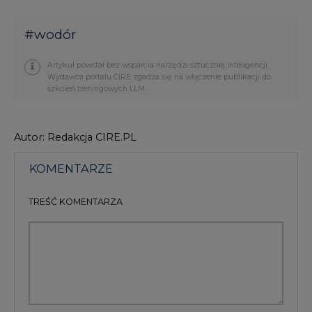
#
wodór
Artykuł powstał bez wsparcia narzędzi sztucznej inteligencji.
Wydawca portalu CIRE zgadza się na włączenie publikacji do
szkoleń treningowych LLM.
Autor: Redakcja CIRE.PL
KOMENTARZE
TREŚĆ KOMENTARZA