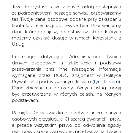
Jeżeli korzystasz także z innych usług dostępnych
za pośrednictwem naszego serwisu, przetwarzamy
też Twoje dane osobowe podane przy zakładaniu
konta lub rejestracji do newslettera. Przetwarzamy
Strona główna
/
WODÓR
/
Green Capital wybuduje
dane, które podajesz, pozostawiasz lub do których
gigantyczną wytwórnię zielonego wodoru
możemy uzyskać dostęp w ramach korzystania z
Usług.
Redakcja
CIRE.PL
2022-12-20 09:30
Informacje dotyczące Administratora Twoich
drukuj
danych osobowych a także cele i podstawy
skomentuj
przetwarzania oraz inne niezbędne informacje
udostępnij
:
wymagane przez RODO znajdziesz w Polityce
Prywatności pod wskazanym linkiem (
tym linkiem
).
Dane zbierane na potrzeby różnych usług mogą
być przetwarzane w różnych celach, na różnych
podstawach.
Pamiętaj, że w związku z przetwarzaniem danych
osobowych przysługuje Ci szereg gwarancji i praw,
a przede wszystkim prawo do odwołania zgody
oraz prawo sprzeciwu wobec przetwarzania Twoich