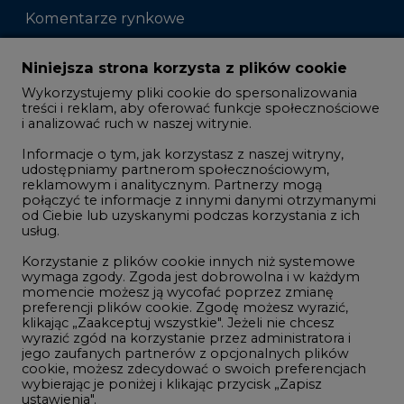
Komentarze rynkowe
Zmiany kadrowe na rynku
Niniejsza strona korzysta z plików cookie
Wykorzystujemy pliki cookie do spersonalizowania
Studio CIRE
treści i reklam, aby oferować funkcje społecznościowe
i analizować ruch w naszej witrynie.
Rozmowy o energetyce
Informacje o tym, jak korzystasz z naszej witryny,
Gospodarka
udostępniamy partnerom społecznościowym,
reklamowym i analitycznym. Partnerzy mogą
Geopolityka
połączyć te informacje z innymi danymi otrzymanymi
LTE450
od Ciebie lub uzyskanymi podczas korzystania z ich
usług.
Korzystanie z plików cookie innych niż systemowe
Innowacje i AI
wymaga zgody. Zgoda jest dobrowolna i w każdym
momencie możesz ją wycofać poprzez zmianę
Telekomunikacja i IT
preferencji plików cookie. Zgodę możesz wyrazić,
klikając „Zaakceptuj wszystkie". Jeżeli nie chcesz
Handel emisjami CO2
wyrazić zgód na korzystanie przez administratora i
Wodór
jego zaufanych partnerów z opcjonalnych plików
cookie, możesz zdecydować o swoich preferencjach
Górnictwo
wybierając je poniżej i klikając przycisk „Zapisz
ustawienia".