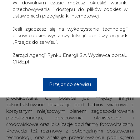
W dowolnym czasie możesz określić warunki
będzie około 10 razy większa od obecnie największej
przechowywania i dostępu do plików cookies w
polskiej farmy fotowoltaicznej o mocy ok. 200 MW
ustawieniach przeglądarki internetowej.
zlokalizowanej w Zwartowie. Obecnie wartość inwestycji
szacowana jest na 1,28 mld EUR.
Jeśli zgadzasz się na wykorzystanie technologii
plików cookies wystarczy kliknąć poniższy przycisk
Inwestycja Green Capital S.A. będzie zlokalizowana na
„Przejdź do serwisu”.
Żuławach na terenie kilku gmin.
Zarząd Agencji Rynku Energii S.A Wydawca portalu
Dzięki temu ciepło produkowane w procesie uzyskiwania
CIRE.pl
wodoru może być zagospodarowane przed aglomeracja
trójmiejska i ogrzewać mieszkańców Gdańska, Gdyni i
Sopotu, oraz być wykorzystane do różnych procesoó
Przejdź do serwisu
technologicznych. Obecnie trwają analizy różnych
wariantów wykorzystania zielonej energii która będzie
produkowana. GC posiada już między innymi
zakontraktowane lokalizacje pod turbiny wiatrowe z
korzystnym miejscowym planem zagospodarowania
przestrzennego, opracowania planistyczne i
środowiskowe oraz lokalizacje pod farmę fotowoltaiczną.
Prowadzi też rozmowy z potencjalnymi dostawcami
technologii, oraz analizuje przedsięwzięcie pod kątem