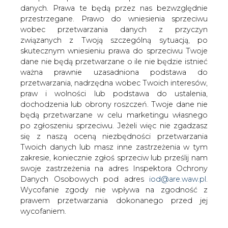
danych. Prawa te będą przez nas bezwzględnie
przestrzegane. Prawo do wniesienia sprzeciwu
Green Capital wybuduje
wobec przetwarzania danych z przyczyn
gigantyczną wytwórnię zielonego
związanych z Twoją szczególną sytuacją, po
wodoru
skutecznym wniesieniu prawa do sprzeciwu Twoje
dane nie będą przetwarzane o ile nie będzie istnieć
ważna prawnie uzasadniona podstawa do
przetwarzania, nadrzędna wobec Twoich interesów,
praw i wolności lub podstawa do ustalenia,
dochodzenia lub obrony roszczeń. Twoje dane nie
będą przetwarzane w celu marketingu własnego
Inwestycja będzie składała się z farmy
po zgłoszeniu sprzeciwu. Jeżeli więc nie zgadzasz
wiatrowej o mocy około 400 MW, farmy
się z naszą oceną niezbędności przetwarzania
fotowoltaicznej 800 MW, magazynów
Twoich danych lub masz inne zastrzeżenia w tym
energii, elektrolizerów oraz
zakresie, koniecznie zgłoś sprzeciw lub prześlij nam
infrastruktury towarzyszącej
swoje zastrzeżenia na adres Inspektora Ochrony
Danych Osobowych pod adres
iod@are.waw.pl
.
Będzie produkowała około 2,2 mln MWh rocznie, a co za
Wycofanie zgody nie wpływa na zgodność z
tym idzie ekwiwalent tej ilości energii w postaci paliw
prawem przetwarzania dokonanego przed jej
alternatywnych w tym zielonego wodoru oraz ciepła
wycofaniem.
(odejmując energię potrzebna na przeprowadzenie
procesów technologicznych). Ilość wytwarzanej energii