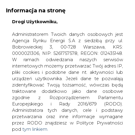
Informacja na stronę
Drogi Użytkowniku,
KONTAKT:
REDAKCJA@CIRE.PL
WYDAWCA PORTALU:
Administratorem Twoich danych osobowych jest
Agencja Rynku Energii S.A z siedzibą przy ul.
A
A
A
WIELKOŚĆ TEKSTU
WYSOKI KONTRAST
Bobrowieckiej 3, 00-728 Warszawa, KRS:
0000021306, NIP: 5261757578, REGON: 012435148.
ZALOGUJ SIĘ
W ramach odwiedzania naszych serwisów
internetowych możemy przetwarzać Twój adres IP,
pliki cookies i podobne dane nt. aktywności lub
urządzeń użytkownika. Jeżeli dane te pozwalają
zidentyfikować Twoją tożsamość, wówczas będą
traktowane dodatkowo jako dane osobowe
zgodnie z Rozporządzeniem Parlamentu
Europejskiego i Rady 2016/679 (RODO).
Administratora tych danych, cele i podstawy
przetwarzania oraz inne informacje wymagane
przez RODO znajdziesz w Polityce Prywatności
pod
tym linkiem.
WŁĄCZ CIRE.TV