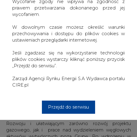
W dowolnym czasie możesz określić warunki
energetycznego. Bloki gazowe mają być niskoemisyjnym
przechowywania i dostępu do plików cookies w
źródłem energii wzmacniającym bezpieczeństwo
ustawieniach przeglądarki internetowej.
energetyczne i wspierającym w fazie przejściowej
wytarzanie energii z OZE.
Jeśli zgadzasz się na wykorzystanie technologii
plików cookies wystarczy kliknąć poniższy przycisk
W tej chwili Spółka ma 1 osobowy Zarząd, Prezesem jest
„Przejdź do serwisu”.
Robert Niewierski
Zarząd Agencji Rynku Energii S.A Wydawca portalu
Wcześniej był on zaangażowany m.in. w prace nad
CIRE.pl
budową elektrowni Ostrołęka C, a także był kierownikiem
projektu w spółce PGE EJ 1 odpowiedzialnej za budowę
elektrowni jądrowej.
Przejdź do serwisu
Powołana spółka celowa Enea Elkogaz jest ważnym
elementem wspierającym realizację naszej Strategii
Rozwoju i ułatwiającym zarówno rozwój projektu
gazowego, jak i prace nad wydzieleniem węglowych
aktywów wytwórczych poza Grupę. Po wdrożeniu w
życie planu reorganizacji polskiej energetyki
konwencjonalnej, projekt gazowy pozwoli nam
odtworzyć część mocy w oparciu o istniejącą