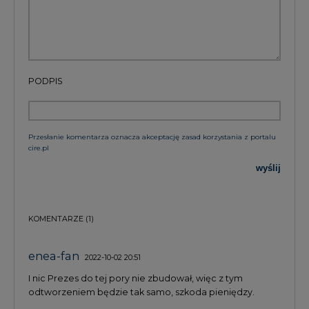
PODPIS
Przesłanie komentarza oznacza akceptację zasad korzystania z portalu
cire.pl
wyślij
KOMENTARZE
(1)
enea-fan
2022-10-02 20:51
I nic Prezes do tej pory nie zbudował, więc z tym
odtworzeniem będzie tak samo, szkoda pieniędzy.
(odpowiedz)