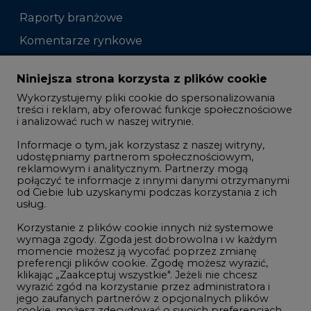
Zmiany kadrowe na rynku
Niniejsza strona korzysta z plików cookie
Wykorzystujemy pliki cookie do spersonalizowania
Studio CIRE
treści i reklam, aby oferować funkcje społecznościowe
i analizować ruch w naszej witrynie.
Rozmowy o energetyce
Informacje o tym, jak korzystasz z naszej witryny,
Gospodarka
udostępniamy partnerom społecznościowym,
reklamowym i analitycznym. Partnerzy mogą
Geopolityka
połączyć te informacje z innymi danymi otrzymanymi
LTE450
od Ciebie lub uzyskanymi podczas korzystania z ich
usług.
Korzystanie z plików cookie innych niż systemowe
Innowacje i AI
wymaga zgody. Zgoda jest dobrowolna i w każdym
momencie możesz ją wycofać poprzez zmianę
Telekomunikacja i IT
preferencji plików cookie. Zgodę możesz wyrazić,
klikając „Zaakceptuj wszystkie". Jeżeli nie chcesz
Handel emisjami CO2
wyrazić zgód na korzystanie przez administratora i
Wodór
jego zaufanych partnerów z opcjonalnych plików
cookie, możesz zdecydować o swoich preferencjach
Górnictwo
wybierając je poniżej i klikając przycisk „Zapisz
ustawienia".
Zmiany klimatyczne
Twoja zgoda jest dobrowolna i możesz ją w dowolnym