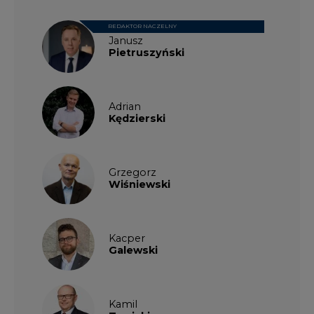
Adrian
Kędzierski
Grzegorz
Wiśniewski
Kacper
Galewski
Kamil
Zawicki
KKG