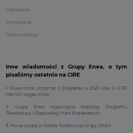
Dokumentacja
Inne wiadomości z Grupy Enea, o tym
pisaliśmy ostatnio na CIRE
1.
Enea może otrzymać z Bogdanki w 2023 roku o 0,331
mln ton węgla mniej
2.
Grupa Enea rozpoczyna realizację Programu
Rewitalizacji i Eksploatacji Hałd Kopalnianych
3.
Nowa osoba w Radzie Nadzorczej Grupy ENEA
4.
Enea Operator testuje prototypowy Bezobsługowy
Magazyn Liczników
5.
Enea rozpoczyna współpracę z Poznańskim Centrum