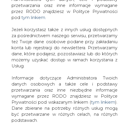
Strona główna
/
SERWIS INFORMACYJNY CIRE
Jeżeli korzystasz także z innych usług dostępnych
24
/
Konkurs na stanowisko w Zarządzie spółki ENEA
za pośrednictwem naszego serwisu, przetwarzamy
też Twoje dane osobowe podane przy zakładaniu
Elkogaz
konta lub rejestracji do newslettera. Przetwarzamy
Redakcja
CIRE.PL
dane, które podajesz, pozostawiasz lub do których
2022-10-04 07:00
możemy uzyskać dostęp w ramach korzystania z
drukuj
Usług.
skomentuj
udostępnij
:
Informacje dotyczące Administratora Twoich
danych osobowych a także cele i podstawy
przetwarzania oraz inne niezbędne informacje
wymagane przez RODO znajdziesz w Polityce
Prywatności pod wskazanym linkiem (
tym linkiem
).
Dane zbierane na potrzeby różnych usług mogą
być przetwarzane w różnych celach, na różnych
podstawach.
Pamiętaj, że w związku z przetwarzaniem danych
osobowych przysługuje Ci szereg gwarancji i praw,
a przede wszystkim prawo do odwołania zgody
oraz prawo sprzeciwu wobec przetwarzania Twoich
Konkurs na stanowisko w