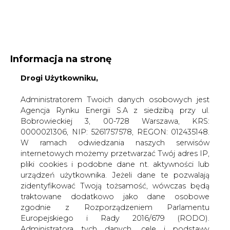
WYDAWCA PORTALU:
Informacja na stronę
A
A
A
Drogi Użytkowniku,
WIELKOŚĆ TEKSTU
WYSOKI KONTRAST
ZALOGUJ SIĘ
Administratorem Twoich danych osobowych jest
Agencja Rynku Energii S.A z siedzibą przy ul.
Bobrowieckiej 3, 00-728 Warszawa, KRS:
0000021306, NIP: 5261757578, REGON: 012435148.
W ramach odwiedzania naszych serwisów
internetowych możemy przetwarzać Twój adres IP,
pliki cookies i podobne dane nt. aktywności lub
urządzeń użytkownika. Jeżeli dane te pozwalają
zidentyfikować Twoją tożsamość, wówczas będą
traktowane dodatkowo jako dane osobowe
zgodnie z Rozporządzeniem Parlamentu
Europejskiego i Rady 2016/679 (RODO).
WŁĄCZ CIRE.TV
Administratora tych danych, cele i podstawy
przetwarzania oraz inne informacje wymagane
przez RODO znajdziesz w Polityce Prywatności
pod
tym linkiem.