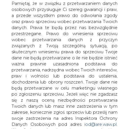
danych. Prawa te będą przez nas bezwzględnie
Zarządzie spółki ENEA Elkogaz
przestrzegane. Prawo do wniesienia sprzeciwu
wobec przetwarzania danych z przyczyn
związanych z Twoją szczególną sytuacją, po
skutecznym wniesieniu prawa do sprzeciwu Twoje
dane nie będą przetwarzane o ile nie będzie istnieć
ważna prawnie uzasadniona podstawa do
przetwarzania, nadrzędna wobec Twoich interesów,
Zgromadzenie Wspólników ENEA
praw i wolności lub podstawa do ustalenia,
Elkogaz ogłosiło postępowanie
dochodzenia lub obrony roszczeń. Twoje dane nie
kwalifikacyjne na stanowisko Członek
będą przetwarzane w celu marketingu własnego
Zarządu ds. Operacyjnych
po zgłoszeniu sprzeciwu. Jeżeli więc nie zgadzasz
się z naszą oceną niezbędności przetwarzania
Zgodnie ze Strategią Rozwoju, Grupa Enea kontynuuje
Twoich danych lub masz inne zastrzeżenia w tym
przygotowania do realizacji projektu budowy bloków
zakresie, koniecznie zgłoś sprzeciw lub prześlij nam
energetycznych CCGT na terenie Elektrowni Kozienice.
swoje zastrzeżenia na adres Inspektora Ochrony
Danych Osobowych pod adres
iod@are.waw.pl
.
Powołana w marcu spółka celowa o nazwie Enea
Wycofanie zgody nie wpływa na zgodność z
Elkogaz zajmie się odtworzeniem mocy wytwórczych
prawem przetwarzania dokonanego przed jej
bloków klasy 200 MW w oparciu o technologię spalania
wycofaniem.
paliwa gazowego. To jedna ze strategicznych inwestycji
Grupy w procesie racjonalnej transformacji koncernu