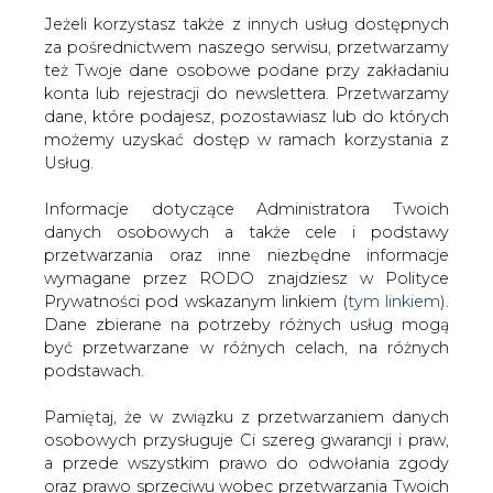
Jeżeli korzystasz także z innych usług dostępnych
za pośrednictwem naszego serwisu, przetwarzamy
też Twoje dane osobowe podane przy zakładaniu
konta lub rejestracji do newslettera. Przetwarzamy
Strona główna
/
SERWIS INFORMACYJNY CIRE
dane, które podajesz, pozostawiasz lub do których
24
/
MAP przedstawi rozwiązania dla samorządów i
możemy uzyskać dostęp w ramach korzystania z
instytucji wrażliwych
Usług.
Redakcja
CIRE.PL
Informacje dotyczące Administratora Twoich
2022-09-24 06:30
danych osobowych a także cele i podstawy
drukuj
przetwarzania oraz inne niezbędne informacje
skomentuj
wymagane przez RODO znajdziesz w Polityce
udostępnij
:
Prywatności pod wskazanym linkiem (
tym linkiem
).
Dane zbierane na potrzeby różnych usług mogą
być przetwarzane w różnych celach, na różnych
podstawach.
Pamiętaj, że w związku z przetwarzaniem danych
osobowych przysługuje Ci szereg gwarancji i praw,
a przede wszystkim prawo do odwołania zgody
oraz prawo sprzeciwu wobec przetwarzania Twoich