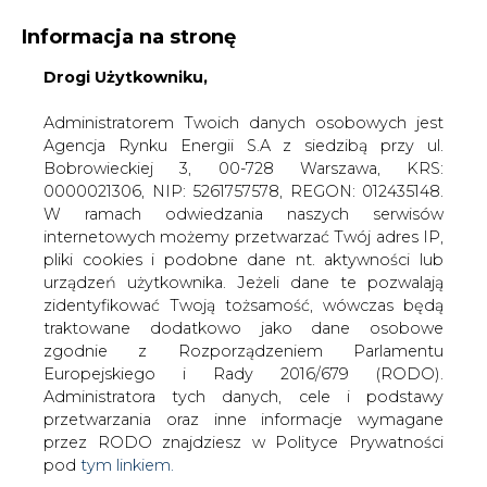
Informacja na stronę
Drogi Użytkowniku,
KONTAKT:
REDAKCJA@CIRE.PL
WYDAWCA PORTALU:
Administratorem Twoich danych osobowych jest
Agencja Rynku Energii S.A z siedzibą przy ul.
A
A
A
WIELKOŚĆ TEKSTU
WYSOKI KONTRAST
Bobrowieckiej 3, 00-728 Warszawa, KRS:
0000021306, NIP: 5261757578, REGON: 012435148.
ZALOGUJ SIĘ
W ramach odwiedzania naszych serwisów
internetowych możemy przetwarzać Twój adres IP,
pliki cookies i podobne dane nt. aktywności lub
urządzeń użytkownika. Jeżeli dane te pozwalają
zidentyfikować Twoją tożsamość, wówczas będą
traktowane dodatkowo jako dane osobowe
zgodnie z Rozporządzeniem Parlamentu
Europejskiego i Rady 2016/679 (RODO).
Administratora tych danych, cele i podstawy
przetwarzania oraz inne informacje wymagane
przez RODO znajdziesz w Polityce Prywatności
pod
tym linkiem.
WŁĄCZ CIRE.TV