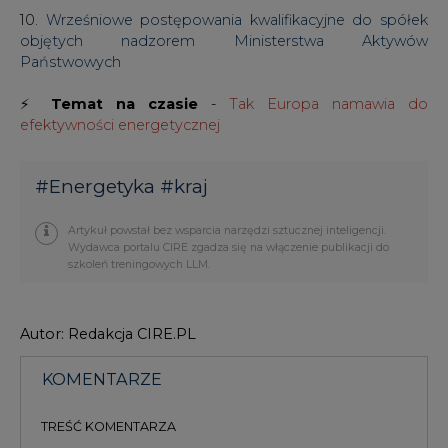
10.
Wrześniowe postępowania kwalifikacyjne do spółek
objętych nadzorem Ministerstwa Aktywów
Państwowych
⚡
Temat na czasie
-
Tak Europa namawia do
efektywności energetycznej
#
Energetyka
#
kraj
Artykuł powstał bez wsparcia narzędzi sztucznej inteligencji.
Wydawca portalu CIRE zgadza się na włączenie publikacji do
szkoleń treningowych LLM.
Autor: Redakcja CIRE.PL
KOMENTARZE
TREŚĆ KOMENTARZA