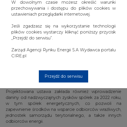
oraz jednostek samorządu terytorialnego w związku z
W dowolnym czasie możesz określić warunki
sytuacją na rynku energii.
przechowywania i dostępu do plików cookies w
ustawieniach przeglądarki internetowej.
"We wtorek przedstawię na Radzie Ministrów
przygotowane przez MAP rozwiązania dotyczące
Jeśli zgadzasz się na wykorzystanie technologii
ochrony odbiorców energii elektrycznej poprzez
plików cookies wystarczy kliknąć poniższy przycisk
wprowadzenie ceny maksymalnej dla podmiotów
„Przejdź do serwisu”.
wrażliwych m.in. szkół, szpitali, ale również samorządów" -
napisał wicepremier Jacek Sasin na Twitterze.
Zarząd Agencji Rynku Energii S.A Wydawca portalu
CIRE.pl
Proponowana cena maksymalna stanowi 40 proc.
wzrostu względem średniej wysokości taryfy
zatwierdzonej przez Prezesa Urzędu Regulacji
Przejdź do serwisu
Energetyki dla gospodarstw domowych na 2022 rok.
Projektowana ustawa zakłada również wprowadzenie
daniny od nadzwyczajnych zysków spółek za 2022 roku,
w tym spółek energetycznych, co pozwoli na
zapewnienie środków na wsparcie odbiorców wrażliwych,
jednostek samorządu terytorialnego, a także innych
odbiorców energii.