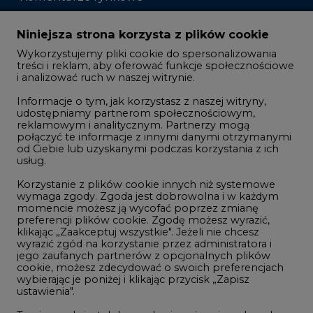
Zmiany kadrowe na rynku
Niniejsza strona korzysta z plików cookie
Wykorzystujemy pliki cookie do spersonalizowania
Studio CIRE
treści i reklam, aby oferować funkcje społecznościowe
i analizować ruch w naszej witrynie.
Rozmowy o energetyce
Informacje o tym, jak korzystasz z naszej witryny,
Gospodarka
udostępniamy partnerom społecznościowym,
reklamowym i analitycznym. Partnerzy mogą
Geopolityka
połączyć te informacje z innymi danymi otrzymanymi
LTE450
od Ciebie lub uzyskanymi podczas korzystania z ich
usług.
Korzystanie z plików cookie innych niż systemowe
Innowacje i AI
wymaga zgody. Zgoda jest dobrowolna i w każdym
momencie możesz ją wycofać poprzez zmianę
Telekomunikacja i IT
preferencji plików cookie. Zgodę możesz wyrazić,
klikając „Zaakceptuj wszystkie". Jeżeli nie chcesz
Handel emisjami CO2
wyrazić zgód na korzystanie przez administratora i
Wodór
jego zaufanych partnerów z opcjonalnych plików
cookie, możesz zdecydować o swoich preferencjach
Górnictwo
wybierając je poniżej i klikając przycisk „Zapisz
ustawienia".
Zmiany klimatyczne