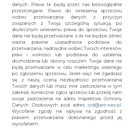
danych. Prawa te będą przez nas bezwzględnie
przestrzegane. Prawo do wniesienia sprzeciwu
wobec przetwarzania danych z przyczyn
MAP przedstawi rozwiązania dla
związanych z Twoją szczególną sytuacją, po
samorządów i instytucji wrażliwych
skutecznym wniesieniu prawa do sprzeciwu Twoje
dane nie będą przetwarzane o ile nie będzie istnieć
ważna prawnie uzasadniona podstawa do
przetwarzania, nadrzędna wobec Twoich interesów,
praw i wolności lub podstawa do ustalenia,
dochodzenia lub obrony roszczeń. Twoje dane nie
będą przetwarzane w celu marketingu własnego
Wicepremier i minister aktywów
po zgłoszeniu sprzeciwu. Jeżeli więc nie zgadzasz
państwowych Jacek Sasin proponuje
się z naszą oceną niezbędności przetwarzania
wprowadzenie maksymalnej ceny
Twoich danych lub masz inne zastrzeżenia w tym
energii na poziomie 618,24 zł/MWh dla
zakresie, koniecznie zgłoś sprzeciw lub prześlij nam
odbiorców wrażliwych i jednostek
swoje zastrzeżenia na adres Inspektora Ochrony
Danych Osobowych pod adres
iod@are.waw.pl
.
samorządu terytorialnego -
Wycofanie zgody nie wpływa na zgodność z
poinformowało MAP na Twitterze
prawem przetwarzania dokonanego przed jej
Wicepremier przygotował projekt założeń do projektu
wycofaniem.
ustawy o szczególnym wsparciu odbiorców wrażliwych