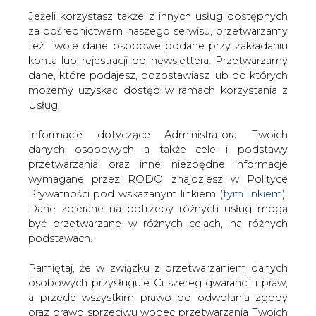
Jeżeli korzystasz także z innych usług dostępnych
za pośrednictwem naszego serwisu, przetwarzamy
też Twoje dane osobowe podane przy zakładaniu
konta lub rejestracji do newslettera. Przetwarzamy
Strona główna
/
SERWIS INFORMACYJNY CIRE
dane, które podajesz, pozostawiasz lub do których
24
/
Ministerstwo Cyfryzacji podnosi E-kompetencje.
możemy uzyskać dostęp w ramach korzystania z
Ruszają nabory na szkolenia cyfrowe
Usług.
Redakcja
CIRE.PL
Informacje dotyczące Administratora Twoich
2025-03-13 15:30
danych osobowych a także cele i podstawy
drukuj
przetwarzania oraz inne niezbędne informacje
skomentuj
wymagane przez RODO znajdziesz w Polityce
udostępnij
:
Prywatności pod wskazanym linkiem (
tym linkiem
).
Dane zbierane na potrzeby różnych usług mogą
być przetwarzane w różnych celach, na różnych
podstawach.
Pamiętaj, że w związku z przetwarzaniem danych
osobowych przysługuje Ci szereg gwarancji i praw,
a przede wszystkim prawo do odwołania zgody
oraz prawo sprzeciwu wobec przetwarzania Twoich