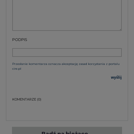
PODPIS
Przesłanie komentarza oznacza akceptację zasad korzystania z portalu
cire.pl
wyślij
KOMENTARZE
(0)
Bądź na bieżąco