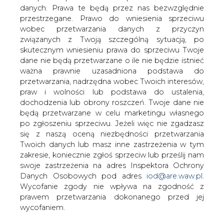
danych. Prawa te będą przez nas bezwzględnie
przestrzegane. Prawo do wniesienia sprzeciwu
wobec przetwarzania danych z przyczyn
Ministerstwo Cyfryzacji podnosi E-
związanych z Twoją szczególną sytuacją, po
kompetencje. Ruszają nabory na
skutecznym wniesieniu prawa do sprzeciwu Twoje
szkolenia cyfrowe
dane nie będą przetwarzane o ile nie będzie istnieć
ważna prawnie uzasadniona podstawa do
przetwarzania, nadrzędna wobec Twoich interesów,
praw i wolności lub podstawa do ustalenia,
pixabay.com
dochodzenia lub obrony roszczeń. Twoje dane nie
będą przetwarzane w celu marketingu własnego
po zgłoszeniu sprzeciwu. Jeżeli więc nie zgadzasz
się z naszą oceną niezbędności przetwarzania
Ponad 254 tysiące osób skorzysta ze
Twoich danych lub masz inne zastrzeżenia w tym
szkoleń, które pozwolą im zdobyć
zakresie, koniecznie zgłoś sprzeciw lub prześlij nam
podstawowe kompetencje cyfrowe.
swoje zastrzeżenia na adres Inspektora Ochrony
Ministerstwo Cyfryzacji wspólnie z
Danych Osobowych pod adres
iod@are.waw.pl
.
Centrum Projektów Polska Cyfrowa
Wycofanie zgody nie wpływa na zgodność z
ogłasza pięć nowych naborów.
prawem przetwarzania dokonanego przed jej
wycofaniem.
↳ Wyszedł ciekawy raport o energetyce jądrowej w