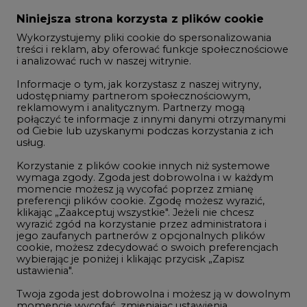
Zmiany kadrowe na rynku
Niniejsza strona korzysta z plików cookie
Wykorzystujemy pliki cookie do spersonalizowania
Studio CIRE
treści i reklam, aby oferować funkcje społecznościowe
i analizować ruch w naszej witrynie.
Rozmowy o energetyce
Informacje o tym, jak korzystasz z naszej witryny,
Gospodarka
udostępniamy partnerom społecznościowym,
reklamowym i analitycznym. Partnerzy mogą
Geopolityka
połączyć te informacje z innymi danymi otrzymanymi
LTE450
od Ciebie lub uzyskanymi podczas korzystania z ich
usług.
Korzystanie z plików cookie innych niż systemowe
Innowacje i AI
wymaga zgody. Zgoda jest dobrowolna i w każdym
momencie możesz ją wycofać poprzez zmianę
Telekomunikacja i IT
preferencji plików cookie. Zgodę możesz wyrazić,
klikając „Zaakceptuj wszystkie". Jeżeli nie chcesz
Handel emisjami CO2
wyrazić zgód na korzystanie przez administratora i
Wodór
jego zaufanych partnerów z opcjonalnych plików
cookie, możesz zdecydować o swoich preferencjach
Górnictwo
wybierając je poniżej i klikając przycisk „Zapisz
ustawienia".
Zmiany klimatyczne
Twoja zgoda jest dobrowolna i możesz ją w dowolnym
momencie wycofać, zmieniając ustawienia