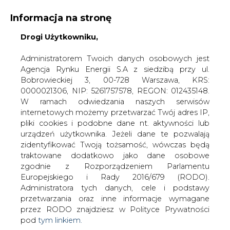
Informacja na stronę
Drogi Użytkowniku,
KONTAKT:
REDAKCJA@CIRE.PL
WYDAWCA PORTALU:
Administratorem Twoich danych osobowych jest
Agencja Rynku Energii S.A z siedzibą przy ul.
A
A
A
WIELKOŚĆ TEKSTU
WYSOKI KONTRAST
Bobrowieckiej 3, 00-728 Warszawa, KRS:
0000021306, NIP: 5261757578, REGON: 012435148.
ZALOGUJ SIĘ
W ramach odwiedzania naszych serwisów
internetowych możemy przetwarzać Twój adres IP,
pliki cookies i podobne dane nt. aktywności lub
urządzeń użytkownika. Jeżeli dane te pozwalają
zidentyfikować Twoją tożsamość, wówczas będą
traktowane dodatkowo jako dane osobowe
zgodnie z Rozporządzeniem Parlamentu
Europejskiego i Rady 2016/679 (RODO).
Administratora tych danych, cele i podstawy
przetwarzania oraz inne informacje wymagane
przez RODO znajdziesz w Polityce Prywatności
pod
tym linkiem.
WŁĄCZ CIRE.TV