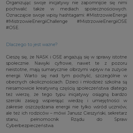
#OSE.
Dlaczego to jest ważne?
Cieszę się, że NASK i OSE angażują się w sprawy istotne
społecznie. Nawyki cyfrowe, nawet te z pozoru
nieistotne, mają sumarycznie olbrzymi wpływ na zużycie
energii. Warto się nad tym pochylić, szczególnie w
obecnych okolicznościach. Dzieci i młodzież szkolna są
niesamowicie kreatywną częścią społeczeństwa dlatego
też wierzę, że tego typu inicjatywy osiągną bardzo
szeroki zasięg wspierając wiedzę i umiejętności w
zakresie oszczędzania energii nie tylko wśród uczniów,
ale też ich rodziców – mówi Janusz Cieszyński, sekretarz
stanu, pełnomocnik Rządu do Spraw
Cyberbezpieczeństwa.
W konkursie mogą wziąć udział wszystkie szkoły
podstawowe i ponadpodstawowe podłączone lub
będące w trakcie podłączania do OSE. Do wygrania jest
50 kart podarunkowych, o wartości 2000 zł każda, do