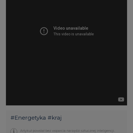
#
Energetyka
#
kraj
Artykuł powstał bez wsparcia narzędzi sztucznej inteligencji.
Wydawca portalu CIRE zgadza się na włączenie publikacji do
szkoleń treningowych LLM.