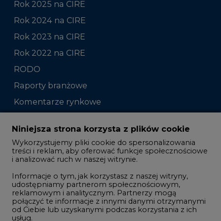
Rok 2022 na CIRE
RODO
Raporty branżowe
Komentarze rynkowe
Zmiany kadrowe na rynku
Niniejsza strona korzysta z plików cookie
Wykorzystujemy pliki cookie do spersonalizowania
Studio CIRE
treści i reklam, aby oferować funkcje społecznościowe
i analizować ruch w naszej witrynie.
Rozmowy o energetyce
Informacje o tym, jak korzystasz z naszej witryny,
Gospodarka
udostępniamy partnerom społecznościowym,
reklamowym i analitycznym. Partnerzy mogą
Geopolityka
połączyć te informacje z innymi danymi otrzymanymi
LTE450
od Ciebie lub uzyskanymi podczas korzystania z ich
usług.
Korzystanie z plików cookie innych niż systemowe
Innowacje i AI
wymaga zgody. Zgoda jest dobrowolna i w każdym
momencie możesz ją wycofać poprzez zmianę
Telekomunikacja i IT
preferencji plików cookie. Zgodę możesz wyrazić,