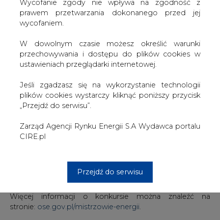
jedno zgłoszenie.
W dowolnym czasie możesz określić warunki
UWAGA! Nie zapomnijcie o zdrowych cyfrowych
przechowywania i dostępu do plików cookies w
nawykach – one też są sposobem na to, aby zużywać
ustawieniach przeglądarki internetowej.
mniej energii.
Jeśli zgadzasz się na wykorzystanie technologii
Krok 2.
Przygotujcie relację z przebiegu Waszej
plików cookies wystarczy kliknąć poniższy przycisk
inicjatywy – szczegółowy opis i zdjęcia (to warunek
„Przejdź do serwisu”.
konieczny), opcjonalnie również wideo.
Zarząd Agencji Rynku Energii S.A Wydawca portalu
Krok 3.
Wypełnijcie formularz zgłoszeniowy – przed jego
CIRE.pl
wysyłką koniecznie zapoznajcie się z Regulaminem
konkursu.
Gotowe! Teraz pozostaje czekać na wyniki – trzymamy
Przejdź do serwisu
kciuki za wszystkich!
Więcej informacji o konkursie można znaleźć na
stronie:
ose.gov.pl/mistrzowie-energii
.
Organizując swoje inicjatywy nie zapomnijcie się nimi
pochwalić także w mediach społecznościowych.
Oznaczajcie swoje wpisy hashtagami: #MistrzowieEnergii
#MistrzowieEnergiiChallenge #MistrzowieEnergiiOSE