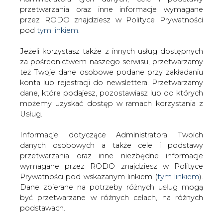
Strona główna
/
SERWIS INFORMACYJNY CIRE
Jeżeli korzystasz także z innych usług dostępnych
24
/
"Mistrzowie Energii " - startuje konkurs dla szkół
za pośrednictwem naszego serwisu, przetwarzamy
też Twoje dane osobowe podane przy zakładaniu
OSE
konta lub rejestracji do newslettera. Przetwarzamy
Redakcja
CIRE.PL
dane, które podajesz, pozostawiasz lub do których
2022-12-09 21:00
możemy uzyskać dostęp w ramach korzystania z
drukuj
Usług.
skomentuj
udostępnij
:
Informacje dotyczące Administratora Twoich
danych osobowych a także cele i podstawy
przetwarzania oraz inne niezbędne informacje
wymagane przez RODO znajdziesz w Polityce
Prywatności pod wskazanym linkiem (
tym linkiem
).
Dane zbierane na potrzeby różnych usług mogą
być przetwarzane w różnych celach, na różnych
podstawach.
Pamiętaj, że w związku z przetwarzaniem danych
osobowych przysługuje Ci szereg gwarancji i praw,
a przede wszystkim prawo do odwołania zgody
oraz prawo sprzeciwu wobec przetwarzania Twoich
"Mistrzowie Energii " - startuje