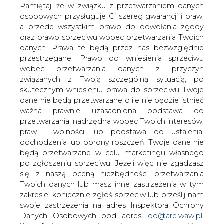
danych. Prawa te będą przez nas bezwzględnie
konkurs dla szkół OSE
przestrzegane. Prawo do wniesienia sprzeciwu
wobec przetwarzania danych z przyczyn
związanych z Twoją szczególną sytuacją, po
skutecznym wniesieniu prawa do sprzeciwu Twoje
dane nie będą przetwarzane o ile nie będzie istnieć
ważna prawnie uzasadniona podstawa do
przetwarzania, nadrzędna wobec Twoich interesów,
100 tys. zł – to pula nagród najnowszego
praw i wolności lub podstawa do ustalenia,
konkursu dla szkół Ogólnopolskiej Sieci
dochodzenia lub obrony roszczeń. Twoje dane nie
Edukacyjnej (OSE)
będą przetwarzane w celu marketingu własnego
Co trzeba zrobić, aby wziąć udział w konkursie?
po zgłoszeniu sprzeciwu. Jeżeli więc nie zgadzasz
się z naszą oceną niezbędności przetwarzania
Krok 1.
Zorganizujcie dowolną szkolną inicjatywę, której
Twoich danych lub masz inne zastrzeżenia w tym
celem będzie przekazanie wiedzy na temat tego,
zakresie, koniecznie zgłoś sprzeciw lub prześlij nam
dlaczego oszczędzanie energii jest istotne i na jakie
swoje zastrzeżenia na adres Inspektora Ochrony
sposoby można to robić. Wydarzenie, konkurs
Danych Osobowych pod adres
iod@are.waw.pl
.
plastyczny, projekt edukacyjny – możliwości jest wiele.
Wycofanie zgody nie wpływa na zgodność z
prawem przetwarzania dokonanego przed jej
Bardzo ważne jest to, aby w dany pomysł zaangażować
wycofaniem.
jak najwięcej uczniów –
każda szkoła może wysłać tylko