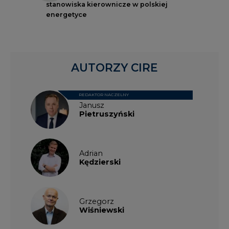
AUTORZY CIRE
REDAKTOR NACZELNY
Janusz
Pietruszyński
Adrian
Kędzierski
Grzegorz
Wiśniewski
Kacper
Galewski