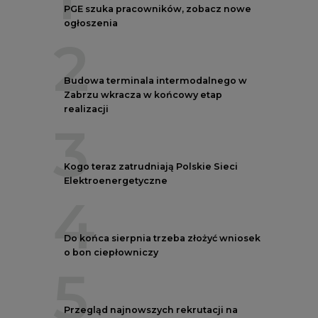
2
Budowa terminala intermodalnego w
Zabrzu wkracza w końcowy etap
realizacji
3
Kogo teraz zatrudniają Polskie Sieci
Elektroenergetyczne
4
Do końca sierpnia trzeba złożyć wniosek
o bon ciepłowniczy
5
Przegląd najnowszych rekrutacji na
stanowiska kierownicze w polskiej
energetyce