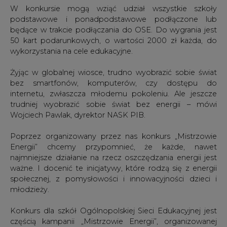
wykorzystania na cele edukacyjne.
Żyjąc w globalnej wiosce, trudno wyobrazić sobie świat
bez smartfonów, komputerów, czy dostępu do
internetu, zwłaszcza młodemu pokoleniu. Ale jeszcze
trudniej wyobrazić sobie świat bez energii – mówi
Wojciech Pawlak, dyrektor NASK PIB.
Poprzez organizowany przez nas konkurs „Mistrzowie
Energii” chcemy przypomnieć, że każde, nawet
najmniejsze działanie na rzecz oszczędzania energii jest
ważne. I docenić te inicjatywy, które rodzą się z energii
społecznej, z pomysłowości i innowacyjności dzieci i
młodzieży.
Konkurs dla szkół Ogólnopolskiej Sieci Edukacyjnej jest
częścią kampanii „Mistrzowie Energii”, organizowanej
przez Fundację Czyste Powietrze.
Temat zmian klimatycznych i edukacji ekologicznej jest w
OSE podejmowany na co dzień również w ramach
Edukacyjnej Sieci Antysmogowej (ESA) - programu