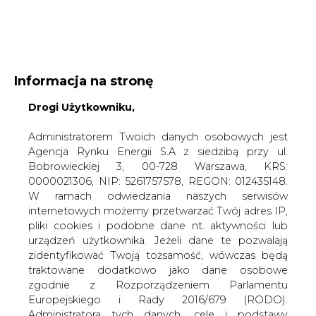
WYDAWCA PORTALU:
Informacja na stronę
A
A
A
Drogi Użytkowniku,
WIELKOŚĆ TEKSTU
WYSOKI KONTRAST
ZALOGUJ SIĘ
Administratorem Twoich danych osobowych jest
Agencja Rynku Energii S.A z siedzibą przy ul.
Bobrowieckiej 3, 00-728 Warszawa, KRS:
0000021306, NIP: 5261757578, REGON: 012435148.
W ramach odwiedzania naszych serwisów
internetowych możemy przetwarzać Twój adres IP,
pliki cookies i podobne dane nt. aktywności lub
urządzeń użytkownika. Jeżeli dane te pozwalają
zidentyfikować Twoją tożsamość, wówczas będą
traktowane dodatkowo jako dane osobowe
zgodnie z Rozporządzeniem Parlamentu
Europejskiego i Rady 2016/679 (RODO).
WŁĄCZ CIRE.TV
Administratora tych danych, cele i podstawy
przetwarzania oraz inne informacje wymagane
przez RODO znajdziesz w Polityce Prywatności
pod
tym linkiem.