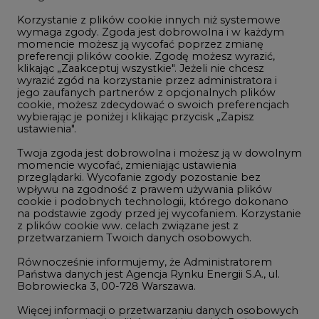
klikając „Zaakceptuj wszystkie". Jeżeli nie chcesz
Handel emisjami CO2
wyrazić zgód na korzystanie przez administratora i
Wodór
jego zaufanych partnerów z opcjonalnych plików
cookie, możesz zdecydować o swoich preferencjach
Górnictwo
wybierając je poniżej i klikając przycisk „Zapisz
ustawienia".
Zmiany klimatyczne
Twoja zgoda jest dobrowolna i możesz ją w dowolnym
momencie wycofać, zmieniając ustawienia
przeglądarki. Wycofanie zgody pozostanie bez
Atom
wpływu na zgodność z prawem używania plików
Fotowoltaika
cookie i podobnych technologii, którego dokonano
na podstawie zgody przed jej wycofaniem. Korzystanie
Offshore wind
z plików cookie ww. celach związane jest z
przetwarzaniem Twoich danych osobowych.
Magazyny energii
Równocześnie informujemy, że Administratorem
Zielone samorządy
Państwa danych jest Agencja Rynku Energii S.A., ul.
Bobrowiecka 3, 00-728 Warszawa.
Zielona gospodarka
Więcej informacji o przetwarzaniu danych osobowych
oraz mechanizmie plików cookie znajdą Państwo
w
Polityce prywatności
.
Zaakceptuj
©2002-
2021 - 2026
-
CIRE.PL
Centrum Informacji o Rynku Energii
wszystkie