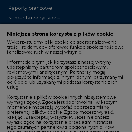
Raporty branżowe
Komentarze rynkowe
Zmiany kadrowe na rynku
Niniejsza strona korzysta z plików cookie
Wykorzystujemy pliki cookie do spersonalizowania
Studio CIRE
treści i reklam, aby oferować funkcje społecznościowe
i analizować ruch w naszej witrynie.
Rozmowy o energetyce
Informacje o tym, jak korzystasz z naszej witryny,
Gospodarka
udostępniamy partnerom społecznościowym,
reklamowym i analitycznym. Partnerzy mogą
Geopolityka
połączyć te informacje z innymi danymi otrzymanymi
LTE450
od Ciebie lub uzyskanymi podczas korzystania z ich
usług.
Korzystanie z plików cookie innych niż systemowe
Innowacje i AI
wymaga zgody. Zgoda jest dobrowolna i w każdym
momencie możesz ją wycofać poprzez zmianę
Telekomunikacja i IT
preferencji plików cookie. Zgodę możesz wyrazić,
klikając „Zaakceptuj wszystkie". Jeżeli nie chcesz
Handel emisjami CO2
wyrazić zgód na korzystanie przez administratora i
Wodór
jego zaufanych partnerów z opcjonalnych plików