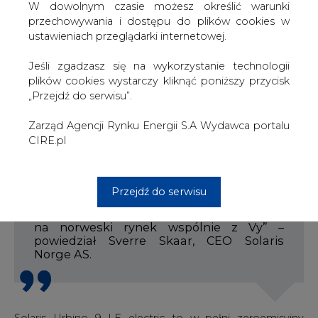
dla MZA Warszawa
W dowolnym czasie możesz określić warunki
przechowywania i dostępu do plików cookies w
To pierwsze zamówienie 9-metrowych autobusów
ustawieniach przeglądarki internetowej.
bateryjnych Solaris z rynku nordyckiego. Dostawy zostały
zaplanowane na lipiec 2025 roku.
Jeśli zgadzasz się na wykorzystanie technologii
plików cookies wystarczy kliknąć poniższy przycisk
„Przejdź do serwisu”.
Zarząd Agencji Rynku Energii S.A Wydawca portalu
„Norwegia od wielu lat odnosi sukcesy z
CIRE.pl
dieslową wersją Solaris Urbino 8,9 LE –
idealnym autobusem do podróży po
terenach wiejskich i mniejszych
miejscowościach. Teraz dążymy do tego,
Przejdź do serwisu
aby nowy elektryczny 9 LE odniósł równie
duży sukces i z dumą wprowadzamy go
na norweski rynek wspólnie z Vy” –
powiedział Sverre Skaar, CEO Solaris
Norge AS.
Solaris Urbino 9 LE electric to w pełni zeroemisyjny