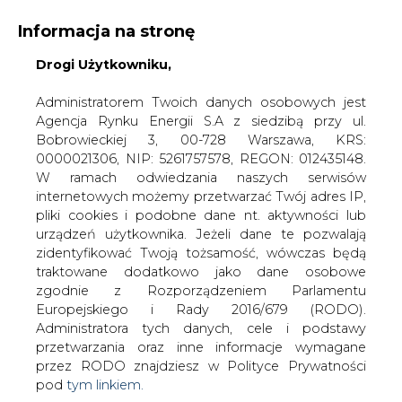
Informacja na stronę
Drogi Użytkowniku,
KONTAKT:
REDAKCJA@CIRE.PL
WYDAWCA PORTALU:
Administratorem Twoich danych osobowych jest
Agencja Rynku Energii S.A z siedzibą przy ul.
A
A
A
WIELKOŚĆ TEKSTU
WYSOKI KONTRAST
Bobrowieckiej 3, 00-728 Warszawa, KRS:
0000021306, NIP: 5261757578, REGON: 012435148.
ZALOGUJ SIĘ
W ramach odwiedzania naszych serwisów
internetowych możemy przetwarzać Twój adres IP,
pliki cookies i podobne dane nt. aktywności lub
urządzeń użytkownika. Jeżeli dane te pozwalają
zidentyfikować Twoją tożsamość, wówczas będą
traktowane dodatkowo jako dane osobowe
zgodnie z Rozporządzeniem Parlamentu
Europejskiego i Rady 2016/679 (RODO).
Administratora tych danych, cele i podstawy
przetwarzania oraz inne informacje wymagane
przez RODO znajdziesz w Polityce Prywatności
pod
tym linkiem.
WŁĄCZ CIRE.TV