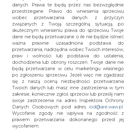
danych. Prawa te będą przez nas bezwzględnie
przestrzegane. Prawo do wniesienia sprzeciwu
wobec przetwarzania danych z przyczyn
związanych z Twoją szczególną sytuacją, po
Najkrótszy elektryczny autobus
Solarisa wkracza na rynek nordycki
skutecznym wniesieniu prawa do sprzeciwu Twoje
dane nie będą przetwarzane o ile nie będzie istnieć
ważna prawnie uzasadniona podstawa do
przetwarzania, nadrzędna wobec Twoich interesów,
praw i wolności lub podstawa do ustalenia,
Solaris Bus & Coach
dochodzenia lub obrony roszczeń. Twoje dane nie
będą przetwarzane w celu marketingu własnego
po zgłoszeniu sprzeciwu. Jeżeli więc nie zgadzasz
Vy Buss, największa firma autobusowa
się z naszą oceną niezbędności przetwarzania
w Norwegii, zdecydowała o zamówieniu
Twoich danych lub masz inne zastrzeżenia w tym
zakresie, koniecznie zgłoś sprzeciw lub prześlij nam
Solarisów Urbino 9 LE electric. Autobusy
swoje zastrzeżenia na adres Inspektora Ochrony
będą obsługiwały trasy w Slemmestad,
Danych Osobowych pod adres
iod@are.waw.pl
.
podmiejskiej miejscowości Oslo.
Wycofanie zgody nie wpływa na zgodność z
↳ Inny news z tej branży
prawem przetwarzania dokonanego przed jej
wycofaniem.
Solaris dostarczy 50 nowych autobusów elektrycznych