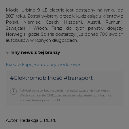
Model Urbino 9 LE electric jest dostępny na rynku od
2021 roku. Został wybrany przez kilkudziesięciu klientów z
Polski, Niemiec, Czech, Hiszpanii, Austrii, Rumunii,
Szwajcarii i Włoch. Teraz do tych państw dołączy
Norwegia, gdzie Solaris dostarczył już ponad 700 swoich
autobusów w różnych długościach.
↳ Inny news z tej branży
Kraków kupuje autobusy wodorowe
#
Elektromobilność
#
transport
Artykuł powstał bez wsparcia narzędzi sztucznej inteligencji.
Wydawca portalu CIRE zgadza się na włączenie publikacji do
szkoleń treningowych LLM.
Autor: Redakcja CIRE.PL