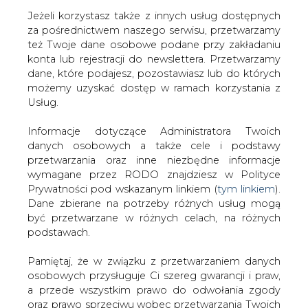
Jeżeli korzystasz także z innych usług dostępnych
za pośrednictwem naszego serwisu, przetwarzamy
też Twoje dane osobowe podane przy zakładaniu
konta lub rejestracji do newslettera. Przetwarzamy
Strona główna
/
SERWIS INFORMACYJNY CIRE
dane, które podajesz, pozostawiasz lub do których
24
/
Najkrótszy elektryczny autobus Solarisa wkracza na
możemy uzyskać dostęp w ramach korzystania z
rynek nordycki
Usług.
Redakcja
CIRE.PL
Informacje dotyczące Administratora Twoich
2025-02-14 17:30
danych osobowych a także cele i podstawy
drukuj
przetwarzania oraz inne niezbędne informacje
skomentuj
wymagane przez RODO znajdziesz w Polityce
udostępnij
:
Prywatności pod wskazanym linkiem (
tym linkiem
).
Dane zbierane na potrzeby różnych usług mogą
być przetwarzane w różnych celach, na różnych
podstawach.
Pamiętaj, że w związku z przetwarzaniem danych
osobowych przysługuje Ci szereg gwarancji i praw,
a przede wszystkim prawo do odwołania zgody
oraz prawo sprzeciwu wobec przetwarzania Twoich