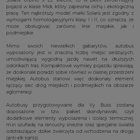
pojazd w klasie Midi, który zapewnia cichą i ekologiczną
pracę. Ten najkrótszy model marki Solaris jest zgodny z
wymogami homologacyjnymi klasy I i II, co oznacza, że
może obsługiwać zarówno linie miejskie, jak i
podmiejskie.
Mimo swoich niewielkich gabarytów, autobus
wyposażony jest w znaczną liczbę miejsc siedzących,
umożliwiającą wygodną jazdę nawet na dłuższych
odcinkach tras. Kompaktowe wymiary pojazdu sprawiają,
że doskonale poradzi sobie również w ciasnej przestrzeni
miejskiej. Autobus stanowi więc doskonały element
łączący sieć dróg miejskich i podmiejskich na obszarze
aglomeracji.
Autobusy przygotowywane dla Vy Buss zostaną
doposażone w tzw. pakiet skandynawski, czyli
dodatkowe elementy wyposażenia i izolacji termicznej,
m.in szufladę na łańcuchy śnieżne oraz specjalne światła
odstraszające dzikie zwierzęta od wchodzenia na drogę
(anti-elk lights).