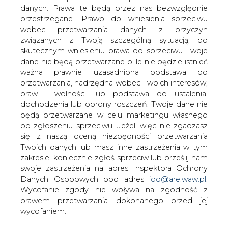
danych. Prawa te będą przez nas bezwzględnie
przestrzegane. Prawo do wniesienia sprzeciwu
Odwiedzamy budowę stacji 400 kV
wobec przetwarzania danych z przyczyn
Choczewo
związanych z Twoją szczególną sytuacją, po
skutecznym wniesieniu prawa do sprzeciwu Twoje
dane nie będą przetwarzane o ile nie będzie istnieć
ważna prawnie uzasadniona podstawa do
przetwarzania, nadrzędna wobec Twoich interesów,
praw i wolności lub podstawa do ustalenia,
dochodzenia lub obrony roszczeń. Twoje dane nie
Prace przy budowie stacji
będą przetwarzane w celu marketingu własnego
elektroenergetycznej w okolicach Osiek
po zgłoszeniu sprzeciwu. Jeżeli więc nie zgadzasz
Lęborskich w gm. Choczewo nabierają
się z naszą oceną niezbędności przetwarzania
tempa - informują PSE
Twoich danych lub masz inne zastrzeżenia w tym
zakresie, koniecznie zgłoś sprzeciw lub prześlij nam
Zakończono już montaż fundamentów, na których staną
swoje zastrzeżenia na adres Inspektora Ochrony
konstrukcje wsporcze i aparatura. Elementy
Danych Osobowych pod adres
iod@are.waw.pl
.
te montowane są na bieżąco, wraz z kolejnymi
Wycofanie zgody nie wpływa na zgodność z
dostawami. Zakończyło się również układanie płyt
prawem przetwarzania dokonanego przed jej
warstwowych na budynku technologicznym. Wkrótce
wycofaniem.
w obiekcie zostaną zamontowane okna. Z kolei