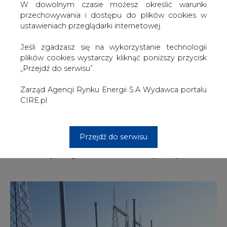
w budynku wartowni zostały już wymurowane ściany
W dowolnym czasie możesz określić warunki
pierwszej kondygnacji.
przechowywania i dostępu do plików cookies w
ustawieniach przeglądarki internetowej.
Równolegle, trwają prace nad zbrojeniem i wylewaniem
ostatnich fundamentów pod iglice. Układana jest też
Jeśli zgadzasz się na wykorzystanie technologii
krata uziemiająca oraz kanały kablowe wraz z systemem
plików cookies wystarczy kliknąć poniższy przycisk
odwadniającym. Kolejnym etapem prac będzie
„Przejdź do serwisu”.
wyłożenie zbiornika retencyjnego płytami ażurowymi
i wprowadzenie do niego pierwszych drenaży. Natomiast
Zarząd Agencji Rynku Energii S.A Wydawca portalu
na koniec sierpnia planowana jest dostawa izolatorów.
CIRE.pl
Dzięki budowie stacji 400 kV Choczewo, PSE zapewnią
przyłączenie morskich farm wiatrowych budowanych
na Bałtyku do Krajowego Systemu
Przejdź do serwisu
Elektroenergetycznego. Umożliwi to dostarczenie
odnawialnej energii do odbiorców w całym kraju.