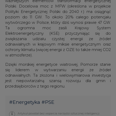
ważniejszych elementów transformacji energetycznej
Polski. Docelowa moc z MFW (określona w projekcie
Polityki Energetycznej Polski do 2040 r.) ma osiągnąć
poziom do 11 GW. To około 20% całego potencjału
wytwórczego w Polsce, który dziś wynosi prawie 47 GW.
Ta ogromna moc zasili Krajowy System
Elektroenergetyczny (KSE) przyczyniając się do
zwiększania udziału czystej energii ze źródeł
odnawialnych w krajowym miksie energetycznym oraz
ochrony klimatu (więcej energii z OZE to także mniej CO2
w atmosferze).
Dzięki morskiej energetyce wiatrowej, Pomorze stanie
się liderem w wytwarzaniu energii ze źródeł
odnawialnych. Ta złożona i wielowymiarowa inwestycja
jest niepowtarzalną szansą rozwoju dla gmin i
przedsiębiorców z tego regionu.
#
Energetyka
#
PSE
Artykuł powstał bez wsparcia narzędzi sztucznej inteligencji.