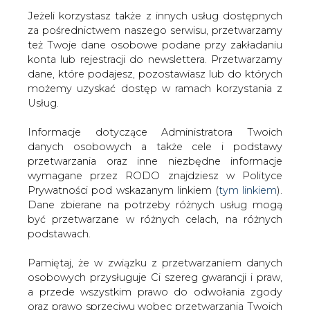
Jeżeli korzystasz także z innych usług dostępnych
za pośrednictwem naszego serwisu, przetwarzamy
też Twoje dane osobowe podane przy zakładaniu
konta lub rejestracji do newslettera. Przetwarzamy
Strona główna
/
SERWIS INFORMACYJNY CIRE
dane, które podajesz, pozostawiasz lub do których
24
/
Odwiedzamy budowę stacji 400 kV Choczewo
możemy uzyskać dostęp w ramach korzystania z
Usług.
Redakcja
CIRE.PL
2024-08-14 06:00
Informacje dotyczące Administratora Twoich
drukuj
danych osobowych a także cele i podstawy
skomentuj
przetwarzania oraz inne niezbędne informacje
udostępnij
:
wymagane przez RODO znajdziesz w Polityce
Prywatności pod wskazanym linkiem (
tym linkiem
).
Dane zbierane na potrzeby różnych usług mogą
być przetwarzane w różnych celach, na różnych
podstawach.
Pamiętaj, że w związku z przetwarzaniem danych
osobowych przysługuje Ci szereg gwarancji i praw,
a przede wszystkim prawo do odwołania zgody
oraz prawo sprzeciwu wobec przetwarzania Twoich