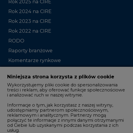
Rok 2025 na CIRE
Rok 2024 na CIRE
Rok 2023 na CIRE
Rok 2022 na CIRE
RODO
Raporty branżowe
Komentarze rynkowe
Zmiany kadrowe na rynku
Niniejsza strona korzysta z plików cookie
Wykorzystujemy pliki cookie do spersonalizowania
Studio CIRE
treści i reklam, aby oferować funkcje społecznościowe
i analizować ruch w naszej witrynie.
Rozmowy o energetyce
Informacje o tym, jak korzystasz z naszej witryny,
Gospodarka
udostępniamy partnerom społecznościowym,
reklamowym i analitycznym. Partnerzy mogą
Geopolityka
połączyć te informacje z innymi danymi otrzymanymi
LTE450
od Ciebie lub uzyskanymi podczas korzystania z ich
usług.