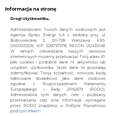
Informacja na stronę
Drogi Użytkowniku,
KONTAKT:
REDAKCJA@CIRE.PL
WYDAWCA PORTALU:
Administratorem Twoich danych osobowych jest
Agencja Rynku Energii S.A z siedzibą przy ul.
A
A
A
WIELKOŚĆ TEKSTU
WYSOKI KONTRAST
Bobrowieckiej 3, 00-728 Warszawa, KRS:
0000021306, NIP: 5261757578, REGON: 012435148.
ZALOGUJ SIĘ
W ramach odwiedzania naszych serwisów
internetowych możemy przetwarzać Twój adres IP,
pliki cookies i podobne dane nt. aktywności lub
urządzeń użytkownika. Jeżeli dane te pozwalają
zidentyfikować Twoją tożsamość, wówczas będą
traktowane dodatkowo jako dane osobowe
zgodnie z Rozporządzeniem Parlamentu
Europejskiego i Rady 2016/679 (RODO).
Administratora tych danych, cele i podstawy
przetwarzania oraz inne informacje wymagane
przez RODO znajdziesz w Polityce Prywatności
pod
tym linkiem.
WŁĄCZ CIRE.TV