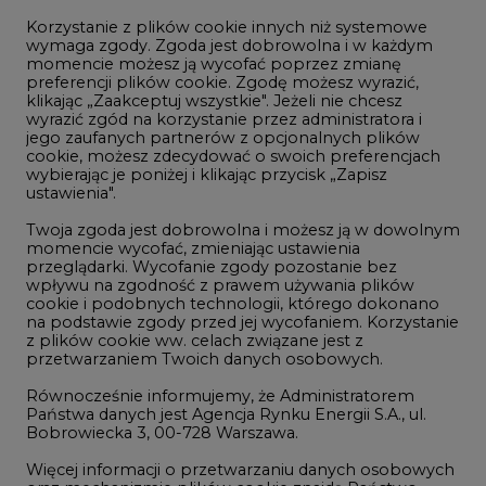
Korzystanie z plików cookie innych niż systemowe
Innowacje i AI
wymaga zgody. Zgoda jest dobrowolna i w każdym
momencie możesz ją wycofać poprzez zmianę
Telekomunikacja i IT
preferencji plików cookie. Zgodę możesz wyrazić,
klikając „Zaakceptuj wszystkie". Jeżeli nie chcesz
Handel emisjami CO2
wyrazić zgód na korzystanie przez administratora i
Wodór
jego zaufanych partnerów z opcjonalnych plików
cookie, możesz zdecydować o swoich preferencjach
Górnictwo
wybierając je poniżej i klikając przycisk „Zapisz
ustawienia".
Zmiany klimatyczne
Twoja zgoda jest dobrowolna i możesz ją w dowolnym
momencie wycofać, zmieniając ustawienia
przeglądarki. Wycofanie zgody pozostanie bez
Atom
wpływu na zgodność z prawem używania plików
Fotowoltaika
cookie i podobnych technologii, którego dokonano
na podstawie zgody przed jej wycofaniem. Korzystanie
Offshore wind
z plików cookie ww. celach związane jest z
przetwarzaniem Twoich danych osobowych.
Magazyny energii
Równocześnie informujemy, że Administratorem
Zielone samorządy
Państwa danych jest Agencja Rynku Energii S.A., ul.
Bobrowiecka 3, 00-728 Warszawa.
Zielona gospodarka
Więcej informacji o przetwarzaniu danych osobowych