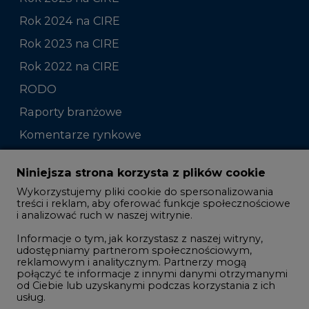
Rok 2022 na CIRE
RODO
Raporty branżowe
Komentarze rynkowe
Zmiany kadrowe na rynku
Niniejsza strona korzysta z plików cookie
Wykorzystujemy pliki cookie do spersonalizowania
Studio CIRE
treści i reklam, aby oferować funkcje społecznościowe
i analizować ruch w naszej witrynie.
Rozmowy o energetyce
Informacje o tym, jak korzystasz z naszej witryny,
Gospodarka
udostępniamy partnerom społecznościowym,
reklamowym i analitycznym. Partnerzy mogą
Geopolityka
połączyć te informacje z innymi danymi otrzymanymi
LTE450
od Ciebie lub uzyskanymi podczas korzystania z ich
usług.
Korzystanie z plików cookie innych niż systemowe
Innowacje i AI
wymaga zgody. Zgoda jest dobrowolna i w każdym
momencie możesz ją wycofać poprzez zmianę
Telekomunikacja i IT
preferencji plików cookie. Zgodę możesz wyrazić,