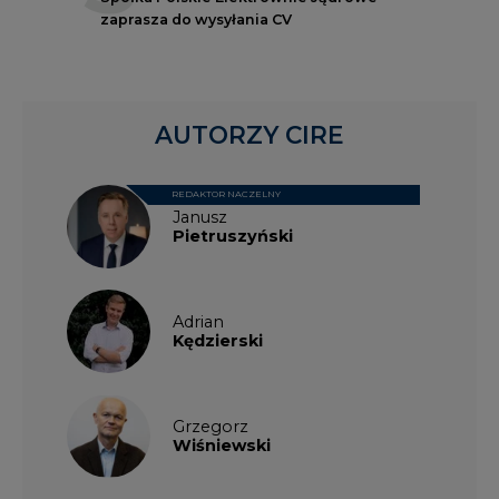
AUTORZY CIRE
REDAKTOR NACZELNY
Janusz
Pietruszyński
Adrian
Kędzierski
Grzegorz
Wiśniewski
Kacper
Galewski