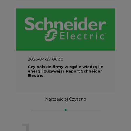
2026-04-27 06:30
Czy polskie firmy w ogóle wiedzą ile
energii zużywają? Raport Schneider
Electric
Najczęściej Czytane
1
Energetyka i gospodarka: 7 tematów, o
których teraz mówi rynek