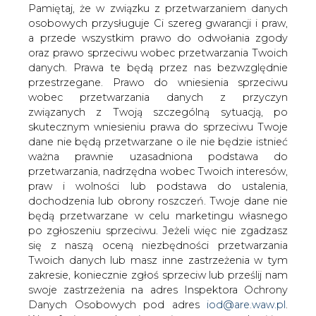
danych. Prawa te będą przez nas bezwzględnie
ekologiczny transport publiczny
przestrzegane. Prawo do wniesienia sprzeciwu
wobec przetwarzania danych z przyczyn
związanych z Twoją szczególną sytuacją, po
skutecznym wniesieniu prawa do sprzeciwu Twoje
UM Piła
dane nie będą przetwarzane o ile nie będzie istnieć
ważna prawnie uzasadniona podstawa do
przetwarzania, nadrzędna wobec Twoich interesów,
praw i wolności lub podstawa do ustalenia,
MZK w Pile będzie w tym roku
dochodzenia lub obrony roszczeń. Twoje dane nie
dysponować flotą 17 pojazdów
będą przetwarzane w celu marketingu własnego
zeroemisyjnych, co znacząco wpłynie na
po zgłoszeniu sprzeciwu. Jeżeli więc nie zgadzasz
poprawę jakości powietrza i
się z naszą oceną niezbędności przetwarzania
zmniejszenie emisji CO2 o około 377 tys.
Twoich danych lub masz inne zastrzeżenia w tym
kilogramów rocznie – podaje UM Piły.
zakresie, koniecznie zgłoś sprzeciw lub prześlij nam
swoje zastrzeżenia na adres Inspektora Ochrony
↳ O tym się teraz mówi
Danych Osobowych pod adres
iod@are.waw.pl
.
Wycofanie zgody nie wpływa na zgodność z
USA wstrzymały pomoc finansową dla Ukrainy
prawem przetwarzania dokonanego przed jej
wycofaniem.
Zadanie dotyczy zakupu 7 nowych, niskopodłogowych
autobusów elektrycznych Solaris Urbino 12 Electric, które