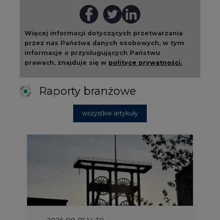
przez nas Państwa danych osobowych, w tym
informacje o przysługujących Państwu
prawach, znajduje się w
polityce prywatności.
Raporty branżowe
wszystkie artykuły
2026-08-01 14:30
Czy na Górnym Śląsku będzie "życie
po węglu"? (raport)