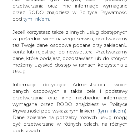
Strona główna
/
SERWIS INFORMACYJNY CIRE
Jeżeli korzystasz także z innych usług dostępnych
24
/
Piła inwestuje w nowoczesny i ekologiczny
za pośrednictwem naszego serwisu, przetwarzamy
też Twoje dane osobowe podane przy zakładaniu
transport publiczny
konta lub rejestracji do newslettera. Przetwarzamy
Redakcja
CIRE.PL
dane, które podajesz, pozostawiasz lub do których
2025-03-11 20:00
możemy uzyskać dostęp w ramach korzystania z
drukuj
Usług.
skomentuj
udostępnij
:
Informacje dotyczące Administratora Twoich
danych osobowych a także cele i podstawy
przetwarzania oraz inne niezbędne informacje
wymagane przez RODO znajdziesz w Polityce
Prywatności pod wskazanym linkiem (
tym linkiem
).
Dane zbierane na potrzeby różnych usług mogą
być przetwarzane w różnych celach, na różnych
podstawach.
Pamiętaj, że w związku z przetwarzaniem danych
osobowych przysługuje Ci szereg gwarancji i praw,
a przede wszystkim prawo do odwołania zgody
oraz prawo sprzeciwu wobec przetwarzania Twoich
Piła inwestuje w nowoczesny i