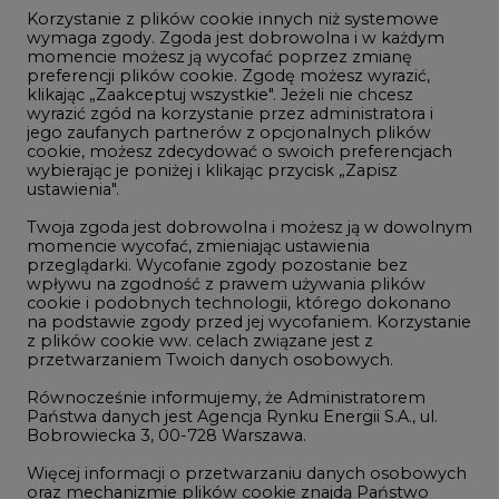
klikając „Zaakceptuj wszystkie". Jeżeli nie chcesz
Handel emisjami CO2
wyrazić zgód na korzystanie przez administratora i
Wodór
jego zaufanych partnerów z opcjonalnych plików
cookie, możesz zdecydować o swoich preferencjach
Górnictwo
wybierając je poniżej i klikając przycisk „Zapisz
ustawienia".
Zmiany klimatyczne
Twoja zgoda jest dobrowolna i możesz ją w dowolnym
momencie wycofać, zmieniając ustawienia
przeglądarki. Wycofanie zgody pozostanie bez
Atom
wpływu na zgodność z prawem używania plików
Fotowoltaika
cookie i podobnych technologii, którego dokonano
na podstawie zgody przed jej wycofaniem. Korzystanie
Offshore wind
z plików cookie ww. celach związane jest z
przetwarzaniem Twoich danych osobowych.
Magazyny energii
Równocześnie informujemy, że Administratorem
Zielone samorządy
Państwa danych jest Agencja Rynku Energii S.A., ul.
Bobrowiecka 3, 00-728 Warszawa.
Zielona gospodarka
Więcej informacji o przetwarzaniu danych osobowych
oraz mechanizmie plików cookie znajdą Państwo
w
Polityce prywatności
.
Zaakceptuj
©2002-
2021 - 2026
-
CIRE.PL
Centrum Informacji o Rynku Energii
wszystkie