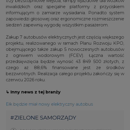
siedzeń zapewnią wygodę wszystkim pasażerom.
Zakup 7 autobusów elektrycznych jest częścią większego
projektu, realizowanego w ramach Planu Rozwoju KPO,
obejmującego także zakup 5 nowoczesnych autobusów
z ogniwem wodorowym (FCEV). Łączna wartość
przedsięwzięcia będzie wynosić 43 849 500 złotych, z
czego aż 88,6% finansowane jest ze środków
bezzwrotnych. Realizacja całego projektu zakończy się w
czerwcu 2026 roku.
↳ Inny news z tej branży
Ełk będzie miał nowy elektryczny autobus
#
ZIELONE SAMORZĄDY
Artykuł powstał bez wsparcia narzędzi sztucznej inteligencji.
Wydawca portalu CIRE zgadza się na włączenie publikacji do
szkoleń treningowych LLM.