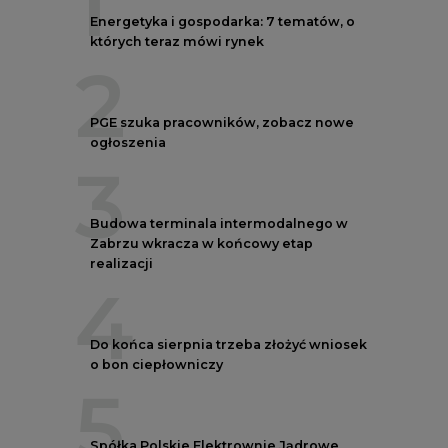
2
PGE szuka pracowników, zobacz nowe
ogłoszenia
3
Budowa terminala intermodalnego w
Zabrzu wkracza w końcowy etap
realizacji
4
Do końca sierpnia trzeba złożyć wniosek
o bon ciepłowniczy
5
Spółka Polskie Elektrownie Jądrowe
zaprasza do wysyłania CV