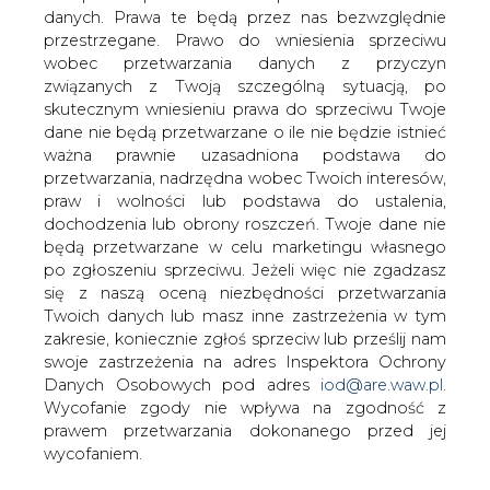
danych. Prawa te będą przez nas bezwzględnie
przestrzegane. Prawo do wniesienia sprzeciwu
wobec przetwarzania danych z przyczyn
PKP Cargo ma umowę z PGE
związanych z Twoją szczególną sytuacją, po
Energia Ciepła i Kogeneracją
skutecznym wniesieniu prawa do sprzeciwu Twoje
dane nie będą przetwarzane o ile nie będzie istnieć
ważna prawnie uzasadniona podstawa do
przetwarzania, nadrzędna wobec Twoich interesów,
praw i wolności lub podstawa do ustalenia,
dochodzenia lub obrony roszczeń. Twoje dane nie
będą przetwarzane w celu marketingu własnego
Maksymalna wartość umowy wynosi 173
po zgłoszeniu sprzeciwu. Jeżeli więc nie zgadzasz
mln 946 tys. 467 zł brutto
się z naszą oceną niezbędności przetwarzania
Twoich danych lub masz inne zastrzeżenia w tym
zakresie, koniecznie zgłoś sprzeciw lub prześlij nam
Umowa obowiązywać będzie od 1 stycznia 2025 r. do 31
swoje zastrzeżenia na adres Inspektora Ochrony
grudnia 2027 r. lub do czasu wyczerpania limitu
Danych Osobowych pod adres
iod@are.waw.pl
.
wynagrodzenia lub wyczerpania maksymalnego
Wycofanie zgody nie wpływa na zgodność z
wolumenu wskazanego w Umowie - w zależności od
prawem przetwarzania dokonanego przed jej
tego, co nastąpi wcześniej.
wycofaniem.