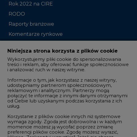
Rok 2022 na CIRE
RODO
Raporty branżowe
Komentarze rynkowe
Zmiany kadrowe na rynku
Niniejsza strona korzysta z plików cookie
Wykorzystujemy pliki cookie do spersonalizowania
Studio CIRE
treści i reklam, aby oferować funkcje społecznościowe
i analizować ruch w naszej witrynie.
Rozmowy o energetyce
Informacje o tym, jak korzystasz z naszej witryny,
Gospodarka
udostępniamy partnerom społecznościowym,
reklamowym i analitycznym. Partnerzy mogą
Geopolityka
połączyć te informacje z innymi danymi otrzymanymi
LTE450
od Ciebie lub uzyskanymi podczas korzystania z ich
usług.
Korzystanie z plików cookie innych niż systemowe
Innowacje i AI
wymaga zgody. Zgoda jest dobrowolna i w każdym
momencie możesz ją wycofać poprzez zmianę
Telekomunikacja i IT
preferencji plików cookie. Zgodę możesz wyrazić,