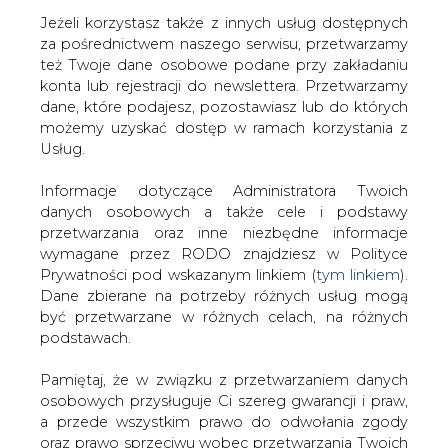
Jeżeli korzystasz także z innych usług dostępnych
za pośrednictwem naszego serwisu, przetwarzamy
też Twoje dane osobowe podane przy zakładaniu
konta lub rejestracji do newslettera. Przetwarzamy
Strona główna
/
SERWIS INFORMACYJNY CIRE
dane, które podajesz, pozostawiasz lub do których
24
/
PKP Cargo ma umowę z PGE Energia Ciepła i
możemy uzyskać dostęp w ramach korzystania z
Kogeneracją
Usług.
Redakcja
CIRE.PL
Informacje dotyczące Administratora Twoich
2024-12-11 16:00
danych osobowych a także cele i podstawy
drukuj
przetwarzania oraz inne niezbędne informacje
skomentuj
wymagane przez RODO znajdziesz w Polityce
udostępnij
:
Prywatności pod wskazanym linkiem (
tym linkiem
).
Dane zbierane na potrzeby różnych usług mogą
być przetwarzane w różnych celach, na różnych
podstawach.
Pamiętaj, że w związku z przetwarzaniem danych
osobowych przysługuje Ci szereg gwarancji i praw,
a przede wszystkim prawo do odwołania zgody
oraz prawo sprzeciwu wobec przetwarzania Twoich