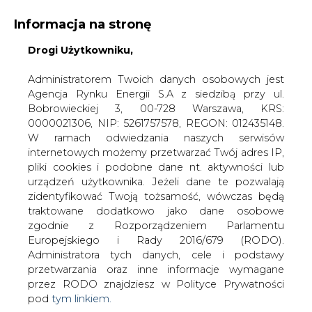
Informacja na stronę
Drogi Użytkowniku,
KONTAKT:
REDAKCJA@CIRE.PL
WYDAWCA PORTALU:
Administratorem Twoich danych osobowych jest
Agencja Rynku Energii S.A z siedzibą przy ul.
A
A
A
WIELKOŚĆ TEKSTU
WYSOKI KONTRAST
Bobrowieckiej 3, 00-728 Warszawa, KRS:
0000021306, NIP: 5261757578, REGON: 012435148.
ZALOGUJ SIĘ
W ramach odwiedzania naszych serwisów
internetowych możemy przetwarzać Twój adres IP,
pliki cookies i podobne dane nt. aktywności lub
urządzeń użytkownika. Jeżeli dane te pozwalają
zidentyfikować Twoją tożsamość, wówczas będą
traktowane dodatkowo jako dane osobowe
zgodnie z Rozporządzeniem Parlamentu
Europejskiego i Rady 2016/679 (RODO).
Administratora tych danych, cele i podstawy
przetwarzania oraz inne informacje wymagane
przez RODO znajdziesz w Polityce Prywatności
pod
tym linkiem.
WŁĄCZ CIRE.TV