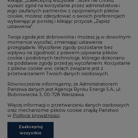
klikając „Zaakceptuj wszystkie". Jeżeli nie chcesz
Handel emisjami CO2
wyrazić zgód na korzystanie przez administratora i
Wodór
jego zaufanych partnerów z opcjonalnych plików
cookie, możesz zdecydować o swoich preferencjach
Górnictwo
wybierając je poniżej i klikając przycisk „Zapisz
ustawienia".
Zmiany klimatyczne
Twoja zgoda jest dobrowolna i możesz ją w dowolnym
momencie wycofać, zmieniając ustawienia
przeglądarki. Wycofanie zgody pozostanie bez
Atom
wpływu na zgodność z prawem używania plików
Fotowoltaika
cookie i podobnych technologii, którego dokonano
na podstawie zgody przed jej wycofaniem. Korzystanie
Offshore wind
z plików cookie ww. celach związane jest z
przetwarzaniem Twoich danych osobowych.
Magazyny energii
Równocześnie informujemy, że Administratorem
Zielone samorządy
Państwa danych jest Agencja Rynku Energii S.A., ul.
Bobrowiecka 3, 00-728 Warszawa.
Zielona gospodarka
Więcej informacji o przetwarzaniu danych osobowych
oraz mechanizmie plików cookie znajdą Państwo
w
Polityce prywatności
.
Zaakceptuj
©2002-
2021 - 2026
-
CIRE.PL
Centrum Informacji o Rynku Energii
wszystkie
REDAKCJA@CIRE.PL
REKLAMA@CIRE.PL