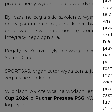
żeglarskie spotkanie.
wię
pr
W dniach 7-9 czerwca na wodach jeziora Roś
zas
Cup 2024 o Puchar Prezesa PSG
. Warto pos
lub
logistyczne.
Och
Wyc
Zapisy dostępne pod linkiem -
Zapraszamy na 
prz
PSG
W 
prz
ust
Wyniki końcowe
Jeś
1. PSG OZG Gorzów Wielkopolski, sternik: Szc
coo
Charaziak, Artur Magiera, Gabriela Affek.
serw
2. Orlen 1 Sailing Team, sternik: Krzysztof S