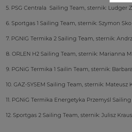
11. PGNiG Termika Energetyka Przemyśl Sailing
12. Sportgas 2 Sailing Team, sternik: Julisz Krau
Autor: Redakcja CIRE.PL
Bądź na bieżąco
Podając adres e-mail wyrażają Państwo zgodę na ot
pocztą elektroniczną od Agencji Rynku Energii S.A z