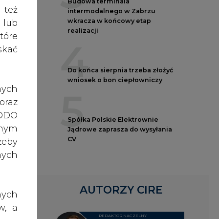
nych
ling
AUTORZY CIRE
nych
w, a
 Nad
REDAKTOR NACZELNY
rawo
Janusz
rawa
Pietruszyński
o do
elić
ch z
obrą
Adrian
, po
czas
Kędzierski
dane
ażna
nia,
Grzegorz
tgas
 lub
Wiśniewski
rony
celu
ejne
Kacper
żeli