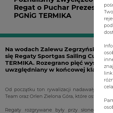
róż
cel
Od początku ton rywalizacji nadawały trzy za
Team oraz Orlen Zielona Góra, które ostateczni
Pam
oso
Regaty rozgrywane były przy słonecznej p
prz
przebiegiemy wydarzenia czuwali dyrektorzy re
spr
te 
Był czas na żeglarskie szkolenie, wyścigi pró
wni
obowiązkami na łodzi, a na końcu była ostra 
prz
organizację i świetną atmosferę, która towarz
sku
integracyjnego ogniska.
nie
pra
Regaty w Zegrzu były pierwszą odsłoną ca
nad
Sailing Cup.
pod
ros
SPORTGAS, organizator wydarzenia, już dziś z
mar