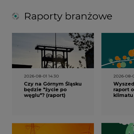
węglu"? (raport)
klimatu
2026-06-08 07:00
2026-05-2
Wyszedł raport
Wyszedł
"Bezpieczniej i taniej.
„Przez 
Ciepłownictwo na
Dekarbo
ratunek KSE"
ciepłow
system
Polsce”