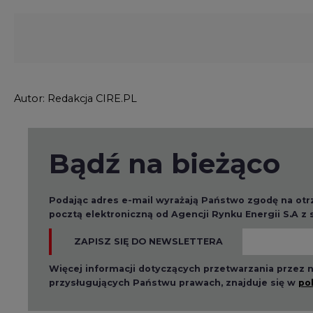
ZAPISZ SIĘ DO NEWSLETTERA
Więcej informacji dotyczących przetwarzania przez
przysługujących Państwu prawach, znajduje się w
po
Raporty branżowe
2026-08-01 14:30
2026-08-0
Czy na Górnym Śląsku
Wyszed
będzie "życie po
raport o