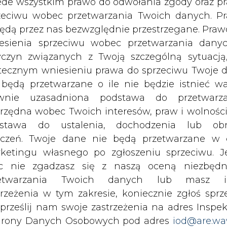
c nie zgadzasz się z naszą oceną niezbędn
zetwarzania Twoich danych lub masz i
 k/Pisza zostaną rozegrane
Regaty Sportgas Sai
trzeżenia w tym zakresie, koniecznie zgłoś sprz
pieszyć się ze zgłaszeniem załóg, bo są ogranicz
 prześlij nam swoje zastrzeżenia na adres Inspek
rony Danych Osobowych pod adres
iod@are.wa
ofanie zgody nie wpływa na zgodność z pr
Regaty Sportgas Sailing Cup 2024 o Puchar Pre
etwarzania dokonanego przed jej wycofaniem.
dowolnym czasie możesz określić waru
echowywania i dostępu do plików cooki
awieniach przeglądarki internetowej.
li zgadzasz się na wykorzystanie technologii pl
zepan Tomaszewski; załoga: Łukasz Michałek, Jo
kies wystarczy kliknąć poniższy przycisk „Przejd
isu”.
ułek, załoga: Marta Kamińska, Krzysztof Zajączkow