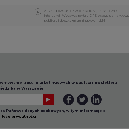
 nas Państwa danych osobowych, w tym informacje o
lityce prywatności.
wszystkie artykuły
1 13:00
2026-07-09 10:30
ł ciekawy
Opublikowano bilans
 stanie
zasobów złóż kopalin