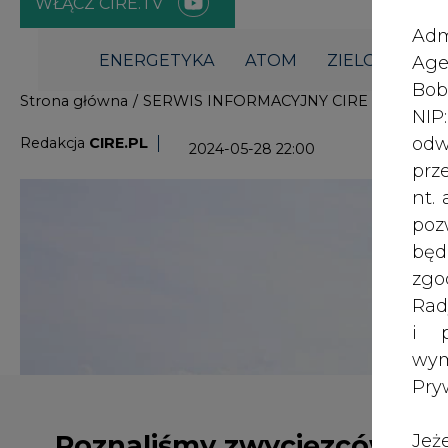
i p
wy
Pry
Poznaliśmy zwycięzców
Jeż
poś
Regat o Puchar Prezesa
Two
PGNiG TERMIKA
rej
pod
dos
Inf
Na wodach Zalewu Zegrzyńskiego w 
oso
się Regaty Sportgas Sailing Cup 20
inn
TERMIKA. Rozegrano pięć wyścigów, 
zna
uwzględniany w końcowej klasyfika
lin