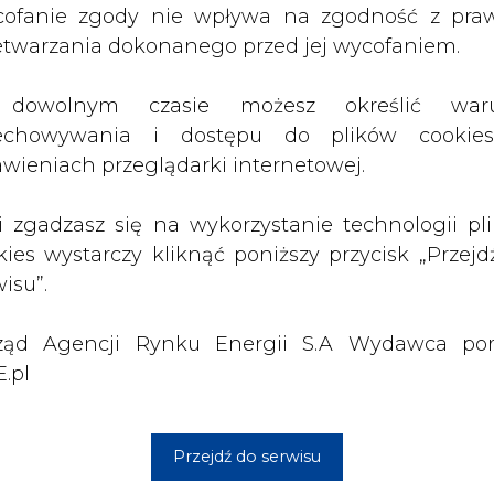
ząd Agencji Rynku Energii S.A Wydawca por
.pl
łoga: Jacek Nisiewicz, Rafał Bisset, Andrzej Walkiew
Przejdź do serwisu
 Bąkowski
interstein
bel
ej Gilewski
Malkowska
ara Chodkowska
irwil