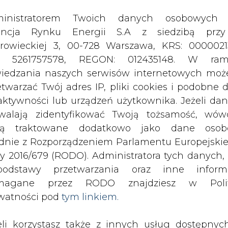
odstawy przetwarzania oraz inne inform
magane przez RODO znajdziesz w Polit
watności pod
tym linkiem.
eli korzystasz także z innych usług dostępnyc
rednictwem naszego serwisu, przetwarzamy
je dane osobowe podane przy zakładaniu konta
estracji do newslettera. Przetwarzamy dane, k
ajesz, pozostawiasz lub do których możemy uzy
tęp w ramach korzystania z Usług.
ormacje dotyczące Administratora Twoich da
sobotę 25 maja br. zakończyły
bowych a także cele i podstawy przetwarzania 
24 o Puchar Prezesa PGNiG
e niezbędne informacje wymagane przez 
a najgorszy start, tzw. odrzutka nie 
jdziesz w Polityce Prywatności pod wskaz
cji
kiem (
tym linkiem
). Dane zbierane na potr