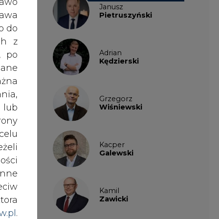
Galewski
ości
nne
ling
eciw
Kamil
enia
Zawicki
tora
w.pl
.
awem
zesa
KKG
Legal
nki
es w
Patrycja
Nowakowska
ików
anna
Patrycja
ź do
Wysocka
ski,