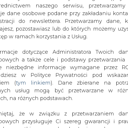
nych usług mogą być przetwarzane w róż
ach, na różnych podstawach.
łogi: PSG OZG Gorzów Wielkopolski, Orlen 1 Sai
e podzieliły się miejscami na podium.
iętaj, że w związku z przetwarzaniem da
bowych przysługuje Ci szereg gwarancji i pra
ogodzie i stabilnych warunkach wiatrowych.
ede wszystkim prawo do odwołania zgody oraz p
gat: Jacek Turczynowicz i Radek Żurek.
zeciwu wobec przetwarzania Twoich danych. P
będą przez nas bezwzględnie przestrzegane. Praw
bne, gdzie załogi mogły się lepiej poznać i podzi
esienia sprzeciwu wobec przetwarzania dany
rywalizacja na wodzie. Uczestnicy podkreślali d
yczyn związanych z Twoją szczególną sytuacją
yszyła załogom także po zejściu na ląd m.in. pod
tecznym wniesieniu prawa do sprzeciwu Twoje 
 będą przetwarzane o ile nie będzie istnieć w
wnie uzasadniona podstawa do przetwarza
łorocznego cyklu rozgrywanego w ramach Spor
rzędna wobec Twoich interesów, praw i wolności
stawa do ustalenia, dochodzenia lub ob
zczeń. Twoje dane nie będą przetwarzane w 
aprasza na Mazury, gdzie odbędzie się nasze kol
ketingu własnego po zgłoszeniu sprzeciwu. Je