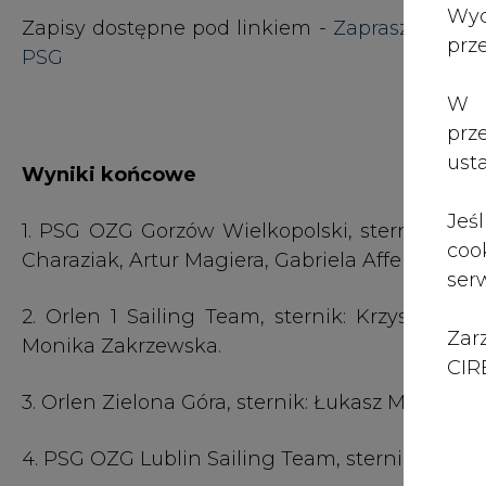
Zar
Monika Zakrzewska.
CIRE
3. Orlen Zielona Góra, sternik: Łukasz Miller, za
4. PSG OZG Lublin Sailing Team, sternik: Piotr
5. PSG Centrala Sailing Team, sternik: Ludger Z
6. Sportgas 1 Sailing Team, sternik: Szymon Sko
7. PGNIG Termika 2 Sailing Team, sternik: Andrz
8. ORLEN H2 Sailing Team, sternik: Marianna 
9. PGNiG Termika 1 Sailin Team, sternik: Barb
10. GAZ-SYSEM Sailing Team, sternik: Mateusz K