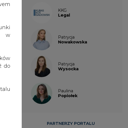
talu
Paulina
Popiołek
icz.
PARTNERZY PORTALU