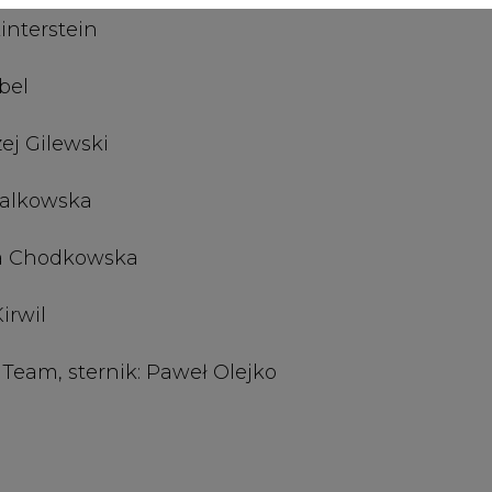
 Team, sternik: Paweł Olejko
s
Artykuł powstał bez wsparcia narzędzi sztucznej
inteligencji. Wydawca portalu CIRE zgadza się na włącz
publikacji do szkoleń treningowych LLM.
rzymywanie treści marketingowych w postaci newslettera
 siedzibą w Warszawie.