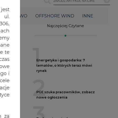
2
acje
PGE szuka pracowników, zobacz
yce
nowe ogłoszenia
3
h za
Budowa terminala
 też
intermodalnego w Zabrzu
wkracza w końcowy etap
 lub
realizacji
tóre
4
skać
Do końca sierpnia trzeba złożyć
wniosek o bon ciepłowniczy
nych
5
oraz
RODO
był
Spółka Polskie Elektrownie
anym
Jądrowe zaprasza do wysyłania
CV
zeby