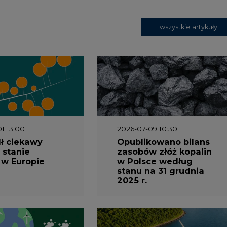
 w Europie
w Polsce według
stanu na 31 grudnia
2025 r.
3 16:00
2026-05-23 15:00
 raport
Koszty transformacji
gaz do OZE.
energetyki w Polsce
nizacja
do 2040 roku –
nictwa
sprawdzamy wnioski
owego w
ekspertów