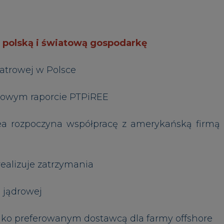
 jądrowej
o preferowanym dostawcą dla farmy offshore
ej ofiarą cyberataku
miesięczną analizę dotyczącą Europejskiego Sys
ym Alstom
anału na YouTube
Artykuł powstał bez wsparcia narzędzi sztucznej
inteligencji. Wydawca portalu CIRE zgadza się na włącz
publikacji do szkoleń treningowych LLM.