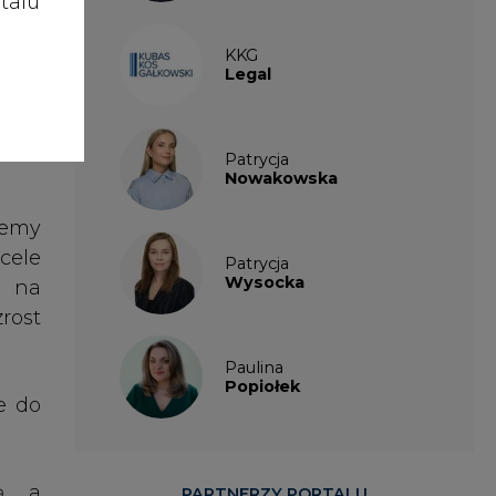
talu
Popiołek
e do
ą, a
PARTNERZY PORTALU
zone
 Tym
ości
eśmy
hyba
wała
a to