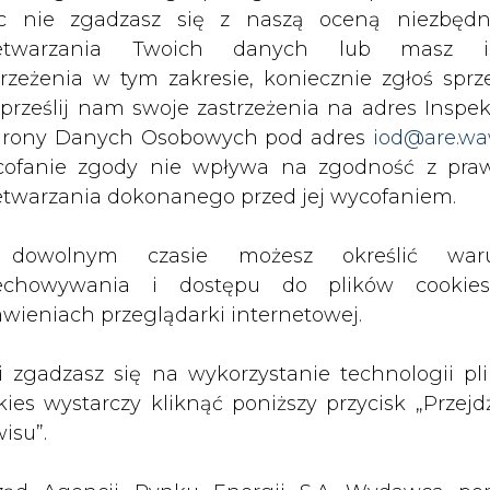
c nie zgadzasz się z naszą oceną niezbędn
zetwarzania Twoich danych lub masz i
 się ustabilizuje.
trzeżenia w tym zakresie, koniecznie zgłoś sprz
udnej sytuacji kryzysu energetycznego, z którym
 prześlij nam swoje zastrzeżenia na adres Inspek
rony Danych Osobowych pod adres
iod@are.wa
ofanie zgody nie wpływa na zgodność z pr
 stwierdził Dąbrowski - chcą się dekarbonizow
etwarzania dokonanego przed jej wycofaniem.
o uwzględnienie polskiej specyfiki i możliwości. 
stemowe, które należy do najbardziej rozbudowany
dowolnym czasie możesz określić waru
echowywania i dostępu do plików cooki
awieniach przeglądarki internetowej.
ciepłowniczego jak w Polsce. Dlatego mu apelu
te cele, które są coraz bardziej zaostrzane, 
li zgadzasz się na wykorzystanie technologii pl
ię zmiana technologii, a za nią ogromne środk
kies wystarczy kliknąć poniższy przycisk „Przejd
ych. W konsekwencji to będzie powodowało wz
isu”.