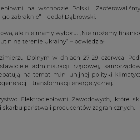
ki skarbu państwa i producentów zagranicznych.
 polską i światową gospodarkę
atrowej w Polsce
w nowym raporcie PTPiREE
a rozpoczyna współpracę z amerykańską firmą 
ealizuje zatrzymania