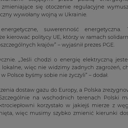
trociepłowni korzystało w jakiejś mierze z węg
nięta, więc musimy szybko zmienić kierunki do
epłowni na wschodzie Polski. „Zaoferowaliśmy
 go zabraknie” – dodał Dąbrowski.
rtowa, ale nie mamy wyboru. „Nie możemy finans
Putin na terenie Ukrainy” – powiedział.
azimierzu Dolnym w dniach 27-29 czerwca. Pod
stawiciele administracji rządowej, samorządow
atują na temat m.in. unijnej polityki klimatyc
eneracji i transformacji energetycznej.
zystwo Elektrociepłowni Zawodowych, które sk