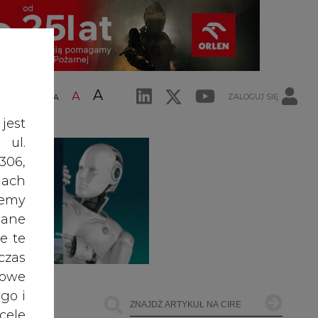
jest
ŁOWNICTWO
OFFSHORE WIND
INNE
 ul.
306,
Najczęściej Czytane
ach
żemy
1
dane
e te
czas
PGE szuka pracowników, zobacz
owe
nowe ogłoszenia
go i
cele