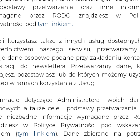
odstawy przetwarzania oraz inne inform
magane przez RODO znajdziesz w Polit
watności pod
tym linkiem.
eli korzystasz także z innych usług dostępnyc
rednictwem naszego serwisu, przetwarzamy
je dane osobowe podane przy zakładaniu konta
estracji do newslettera. Przetwarzamy dane, k
ajesz, pozostawiasz lub do których możemy uzy
tęp w ramach korzystania z Usług.
ormacje dotyczące Administratora Twoich da
bowych a także cele i podstawy przetwarzania 
e, ale najbliższa zima będzie bardzo
e niezbędne informacje wymagane przez 
tów o oszczędzanie energii - powiedz
jdziesz w Polityce Prywatności pod wskaz
rowski podczas III Kongresu
kiem (
tym linkiem
). Dane zbierane na potr