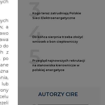
nych
ział
AUTORZY CIRE
ę na
nych
w, a
REDAKTOR NACZELNY
Janusz
rawo
zede
Pietruszyński
rawa
rgii
o do
ch z
Adrian
Kędzierski
, po
owe.
dane
enta
ażna
Grzegorz
nia,
Wiśniewski
 lub
rony
celu
i na
Kacper
Galewski
żeli