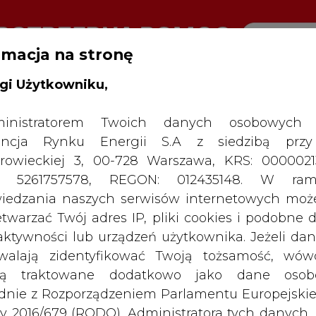
rmacja na stronę
gi Użytkowniku,
inistratorem Twoich danych osobowych 
SPODARKA
ZMIANY KADROWE NA RYNKU
CIEP
ncja Rynku Energii S.A z siedzibą przy
rowieckiej 3, 00-728 Warszawa, KRS: 0000021
s PGE: zima będzie bardzo trudna, apelujemy o oszczędzanie
P: 5261757578, REGON: 012435148. W ram
iedzania naszych serwisów internetowych mo
etwarzać Twój adres IP, pliki cookies i podobne 
drukuj
skomentuj
udostępnij
:
 aktywności lub urządzeń użytkownika. Jeżeli dan
walają zidentyfikować Twoją tożsamość, wów
dą traktowane dodatkowo jako dane osob
dnie z Rozporządzeniem Parlamentu Europejskie
y 2016/679 (RODO). Administratora tych danych, 