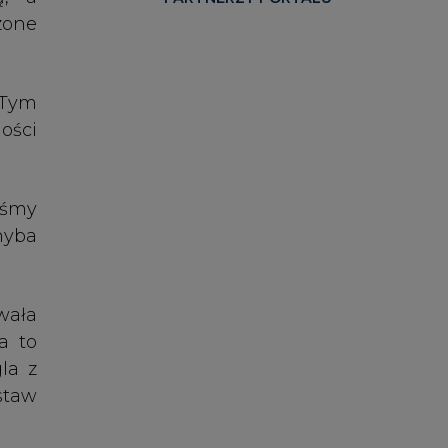
la z
staw
, że
ować
czas
ej i
zno-
upia