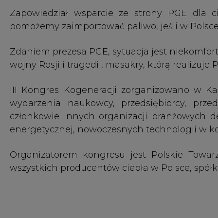
wszystkich producentów ciepła w Polsce, spół
Dziś na CIRE możemy przeczytać również
Jak trwająca ponad 120 dni wojna wpływa na
1.
Iberdrola rozpoczyna budowę nowej farmy wi
2.
Dystrybucja i przesył energii elektrycznej 
3.
Modułowe reaktory jądrowe w Polsce – Ene
Energy
4.
Korupcja przy zamówieniach w PGNiG, CBA r