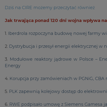
5.
PLK zapewnią kolejowy dostęp do elektrowni
6.
RWE podpisało umowę z Siemens Gamesa jak
7.
Elbląskie Przedsiębiorstwo Energetyki Ciepln
8.
Vertis Environmental Finance opublikował 
Handlu Emisjami (EU ETS).
9. Wideo -
CIRE rozmawia o pociągu wodorow
CIRE zaprasza do subskrybowania swojego k
#
Energetyka
#
kraj