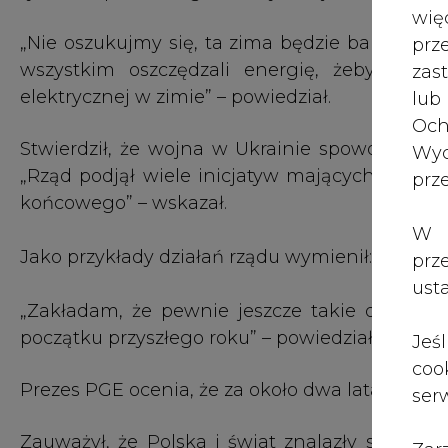
wię
pr
Prezes PGE ocenia, że za około dwa lata sytuacja
zas
Zauważył, że Polska i świat znalazły się w tr
lub
mieliśmy do czynienia od co najmniej 40 lat.
Och
Wyc
Polska elektroenergetyka i ciepłownictwo -
prz
transformować, ale apelujemy do polityków UE 
przykład polskiej specyfiki wskazał ciepło sy
W 
Europie.
prz
ust
„Nigdzie nie ma tak rozbudowanego systemu 
do UE, aby uwzględniła polską specyfikę i 
Jeś
klimatyczne, redukcyjne, z którymi wiąże s
coo
modernizację naszych systemów ciepłownicz
serw
cen energii i ciepła” – wyjaśnił Dąbrowski.