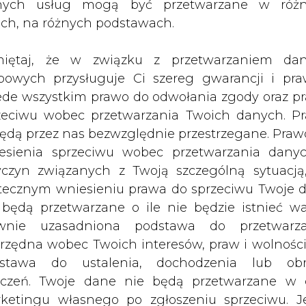
nych usług mogą być przetwarzane w róż
ach, na różnych podstawach.
iepłowni Zawodowych Wojciech Dąbrowski powied
yczna i wojna w Ukrainie mają wpływ na sytuacj
iętaj, że w związku z przetwarzaniem da
bowych przysługuje Ci szereg gwarancji i pra
ede wszystkim prawo do odwołania zgody oraz p
udna. Apelujemy do naszych klientów, abyśmy pr
zeciwu wobec przetwarzania Twoich danych. P
ie mieli problemów z niedoborem ciepła, ene
będą przez nas bezwzględnie przestrzegane. Praw
esienia sprzeciwu wobec przetwarzania dany
yczyn związanych z Twoją szczególną sytuacją
wzrost cen paliw, co przełoży się na ceny końc
tecznym wniesieniu prawa do sprzeciwu Twoje 
u zniwelowanie odczucia bezpośredniego dla kli
 będą przetwarzane o ile nie będzie istnieć w
wnie uzasadniona podstawa do przetwarza
rzędna wobec Twoich interesów, praw i wolności
e VAT i akcyzy na paliwa i energię elektryczną.
stawa do ustalenia, dochodzenia lub ob
zczeń. Twoje dane nie będą przetwarzane w 
a będą podejmowane w razie potrzeby jesienią 
ketingu własnego po zgłoszeniu sprzeciwu. Je