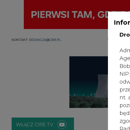
Info
Dro
WŁĄCZ CIRE.TV
Adm
ENERGETYKA
ATOM
ZIELONA GO
Age
Bob
Strona główna
/
SERWIS INFORMACYJNY CIRE 24
/
Preze
NI
energii
odw
prz
2022-06-29 12:00
nt.
poz
bę
zgo
Rad