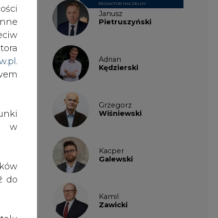
ości
nne
Kamil
eciw
Zawicki
 nie
tora
w.pl
.
awem
KKG
Legal
ać i
Jako
ch w
nki
Patrycja
es w
Nowakowska
jemy
cele
ików
Patrycja
Wysocka
i na
ź do
rost
Paulina