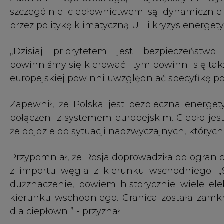
dużznaczenie, bowiem historycznie wiele elek
kierunku wschodniego. Granica została zamk
dla ciepłowni” - przyznał.
Zapowiedział wsparcie ze strony PGE dla ci
pomożemy zaimportować paliwo, jeśli w Polsce
Zdaniem prezesa PGE, sytuacja jest niekomfo
wojny Rosji i tragedii, masakry, którą realizuje 
III Kongres Kogeneracji zorganizowano w K
wydarzenia naukowcy, przedsiębiorcy, przed
członkowie innych organizacji branżowych deb
energetycznej, nowoczesnych technologii w kog
Organizatorem kongresu jest Polskie Towar