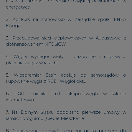
1.
Rusza kampania przeciwko rosyjskiej dezinformacji w
energetyce
2.
Konkurs na stanowisko w Zarządzie spółki ENEA
Elkogaz
3.
Przebudowa sieci ciepłowniczych w Augustowie z
dofinansowaniem NFOŚiGW
4.
Węgry wynegocjowały z Gazpromem możliwość
płacenia za gaz w ratach
5.
Wicepremier Sasin apeluje do samorządów o
kupowanie węgla z PGE i Węglokoksu
6.
PGG zmieniła limit zakupu węgla w sklepie
internetowym
7.
Na Dolnym Śląsku podpisano pierwsze umowy w
ramach programu „Ciepłe Mieszkanie”
8.
Gigantyczne podwyżki cen energii to problem dla