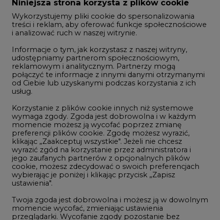
Zmiany kadrowe na rynku
Niniejsza strona korzysta z plików cookie
Wykorzystujemy pliki cookie do spersonalizowania
Studio CIRE
treści i reklam, aby oferować funkcje społecznościowe
i analizować ruch w naszej witrynie.
Rozmowy o energetyce
Informacje o tym, jak korzystasz z naszej witryny,
Gospodarka
udostępniamy partnerom społecznościowym,
reklamowym i analitycznym. Partnerzy mogą
Geopolityka
połączyć te informacje z innymi danymi otrzymanymi
LTE450
od Ciebie lub uzyskanymi podczas korzystania z ich
usług.
Korzystanie z plików cookie innych niż systemowe
Innowacje i AI
wymaga zgody. Zgoda jest dobrowolna i w każdym
momencie możesz ją wycofać poprzez zmianę
Telekomunikacja i IT
preferencji plików cookie. Zgodę możesz wyrazić,
klikając „Zaakceptuj wszystkie". Jeżeli nie chcesz
Handel emisjami CO2
wyrazić zgód na korzystanie przez administratora i
Wodór
jego zaufanych partnerów z opcjonalnych plików
cookie, możesz zdecydować o swoich preferencjach
Górnictwo
wybierając je poniżej i klikając przycisk „Zapisz
ustawienia".
Zmiany klimatyczne
Twoja zgoda jest dobrowolna i możesz ją w dowolnym
momencie wycofać, zmieniając ustawienia
przeglądarki. Wycofanie zgody pozostanie bez
Atom