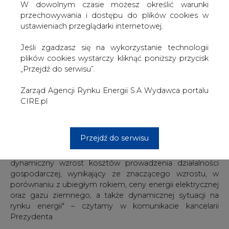
W dowolnym czasie możesz określić warunki
przechowywania i dostępu do plików cookies w
Prezydent podpisał ustawę o zasadach realizacji
ustawieniach przeglądarki internetowej.
programów wsparcia przedsiębiorców w związku z
sytuacją na rynku energii w latach 2022-2024, której
Jeśli zgadzasz się na wykorzystanie technologii
celem jest udzielenie wsparcia finansowego tym grupom
plików cookies wystarczy kliknąć poniższy przycisk
przedsiębiorców, dla których prowadzenie działalności
„Przejdź do serwisu”.
gospodarczej jest zagrożone z uwagi na wzrost cen
energii elektrycznej oraz gazu ziemnego, poinformowała
Zarząd Agencji Rynku Energii S.A Wydawca portalu
Kancelaria Prezydenta.
CIRE.pl
"Ustawa wprowadza możliwość przyjęcia przez Radę
Ministrów programów pomocowych, mających na celu
udzielenie wsparcia finansowego określonym grupom
Przejdź do serwisu
przedsiębiorców, w przypadku których prowadzenie
działalności gospodarczej jest zagrożone z uwagi na
dynamiczny wzrost kosztów prowadzenia działalności
gospodarczej, wynikający ze znaczącego wzrostu, w
porównaniu z ubiegłym rokiem, ceny energii elektrycznej
oraz gazu ziemnego, a także dynamicznej sytuacji na
rynku energii" – czytamy w komunikacie kancelarii
Prezydenta