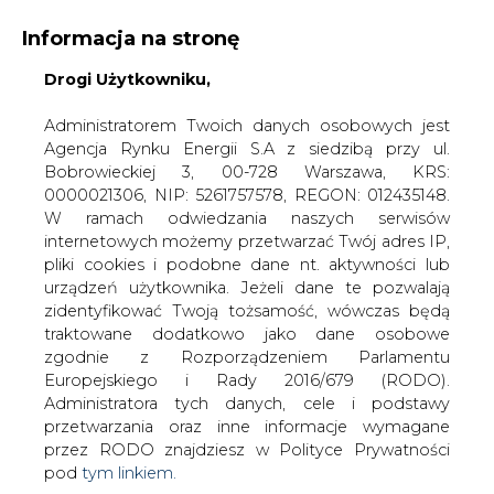
Informacja na stronę
Drogi Użytkowniku,
KONTAKT:
REDAKCJA@CIRE.PL
WYDAWCA PORTALU:
Administratorem Twoich danych osobowych jest
Agencja Rynku Energii S.A z siedzibą przy ul.
A
A
A
WIELKOŚĆ TEKSTU
WYSOKI KONTRAST
Bobrowieckiej 3, 00-728 Warszawa, KRS:
0000021306, NIP: 5261757578, REGON: 012435148.
ZALOGUJ SIĘ
W ramach odwiedzania naszych serwisów
internetowych możemy przetwarzać Twój adres IP,
pliki cookies i podobne dane nt. aktywności lub
urządzeń użytkownika. Jeżeli dane te pozwalają
zidentyfikować Twoją tożsamość, wówczas będą
traktowane dodatkowo jako dane osobowe
zgodnie z Rozporządzeniem Parlamentu
Europejskiego i Rady 2016/679 (RODO).
Administratora tych danych, cele i podstawy
przetwarzania oraz inne informacje wymagane
przez RODO znajdziesz w Polityce Prywatności
pod
tym linkiem.
WŁĄCZ CIRE.TV