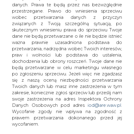
danych. Prawa te będą przez nas bezwzględnie
przestrzegane. Prawo do wniesienia sprzeciwu
wobec przetwarzania danych z przyczyn
Prezydent podpisał ustawę o
wsparciu firm wz. z sytuacją na
związanych z Twoją szczególną sytuacją, po
rynku energii do 2024 r.
skutecznym wniesieniu prawa do sprzeciwu Twoje
dane nie będą przetwarzane o ile nie będzie istnieć
ważna prawnie uzasadniona podstawa do
przetwarzania, nadrzędna wobec Twoich interesów,
praw i wolności lub podstawa do ustalenia,
dochodzenia lub obrony roszczeń. Twoje dane nie
będą przetwarzane w celu marketingu własnego
Prezydent podpisał ustawę o zasadach
po zgłoszeniu sprzeciwu. Jeżeli więc nie zgadzasz
realizacji programów wsparcia
się z naszą oceną niezbędności przetwarzania
przedsiębiorców w związku z sytuacją
Twoich danych lub masz inne zastrzeżenia w tym
na rynku energii w latach 2022-2024,
zakresie, koniecznie zgłoś sprzeciw lub prześlij nam
której celem jest udzielenie wsparcia
swoje zastrzeżenia na adres Inspektora Ochrony
Danych Osobowych pod adres
iod@are.waw.pl
.
finansowego tym grupom
Wycofanie zgody nie wpływa na zgodność z
przedsiębiorców, dla których
prawem przetwarzania dokonanego przed jej
prowadzenie działalności gospodarczej
wycofaniem.
jest zagrożone z uwagi na wzrost cen
energii elektrycznej oraz gazu ziemnego