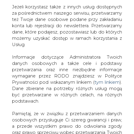
Jeżeli korzystasz także z innych usług dostępnych
za pośrednictwem naszego serwisu, przetwarzamy
też Twoje dane osobowe podane przy zakładaniu
konta lub rejestracji do newslettera. Przetwarzamy
Strona główna
/
SERWIS INFORMACYJNY CIRE
dane, które podajesz, pozostawiasz lub do których
24
/
Prezydent podpisał ustawę o wsparciu firm wz. z
możemy uzyskać dostęp w ramach korzystania z
sytuacją na rynku energii do 2024 r.
Usług.
2022-10-12 05:30
Informacje dotyczące Administratora Twoich
drukuj
danych osobowych a także cele i podstawy
skomentuj
przetwarzania oraz inne niezbędne informacje
udostępnij
:
wymagane przez RODO znajdziesz w Polityce
Prywatności pod wskazanym linkiem (
tym linkiem
).
Dane zbierane na potrzeby różnych usług mogą
być przetwarzane w różnych celach, na różnych
podstawach.
Pamiętaj, że w związku z przetwarzaniem danych
osobowych przysługuje Ci szereg gwarancji i praw,
a przede wszystkim prawo do odwołania zgody
oraz prawo sprzeciwu wobec przetwarzania Twoich