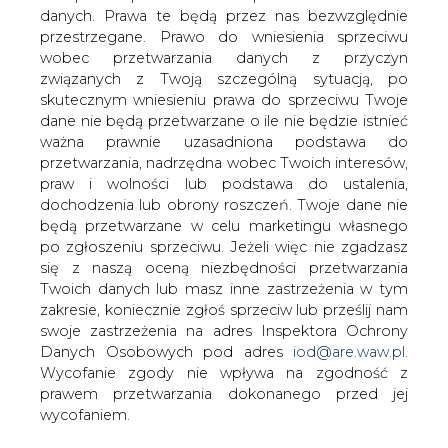
danych. Prawa te będą przez nas bezwzględnie
przestrzegane. Prawo do wniesienia sprzeciwu
wobec przetwarzania danych z przyczyn
związanych z Twoją szczególną sytuacją, po
Rząd pracuje nad pakietem
pomocowym dla firm
skutecznym wniesieniu prawa do sprzeciwu Twoje
energochłonnych
dane nie będą przetwarzane o ile nie będzie istnieć
ważna prawnie uzasadniona podstawa do
przetwarzania, nadrzędna wobec Twoich interesów,
praw i wolności lub podstawa do ustalenia,
dochodzenia lub obrony roszczeń. Twoje dane nie
będą przetwarzane w celu marketingu własnego
po zgłoszeniu sprzeciwu. Jeżeli więc nie zgadzasz
Mamy cały sektor energochłonnych firm
się z naszą oceną niezbędności przetwarzania
i dla tych firm energochłonnych
Twoich danych lub masz inne zastrzeżenia w tym
przygotowaliśmy również specjalny
zakresie, koniecznie zgłoś sprzeciw lub prześlij nam
pakiet dopłat ze strony państwa, ze
swoje zastrzeżenia na adres Inspektora Ochrony
strony budżetu państwa po to, żeby
Danych Osobowych pod adres
iod@are.waw.pl
.
złagodzić skutki wysokich cen energii -
Wycofanie zgody nie wpływa na zgodność z
zapowiedział premier Morawiecki
prawem przetwarzania dokonanego przed jej
wycofaniem.
Jak wyjaśnił Premier, pakiet pomocowy jest