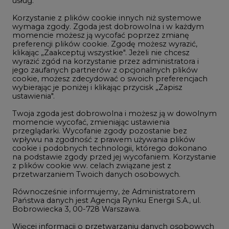
usług.
Korzystanie z plików cookie innych niż systemowe
Innowacje i AI
wymaga zgody. Zgoda jest dobrowolna i w każdym
momencie możesz ją wycofać poprzez zmianę
Telekomunikacja i IT
preferencji plików cookie. Zgodę możesz wyrazić,
klikając „Zaakceptuj wszystkie". Jeżeli nie chcesz
Handel emisjami CO2
wyrazić zgód na korzystanie przez administratora i
Wodór
jego zaufanych partnerów z opcjonalnych plików
cookie, możesz zdecydować o swoich preferencjach
Górnictwo
wybierając je poniżej i klikając przycisk „Zapisz
ustawienia".
Zmiany klimatyczne
Twoja zgoda jest dobrowolna i możesz ją w dowolnym
momencie wycofać, zmieniając ustawienia
przeglądarki. Wycofanie zgody pozostanie bez
Atom
wpływu na zgodność z prawem używania plików
Fotowoltaika
cookie i podobnych technologii, którego dokonano
na podstawie zgody przed jej wycofaniem. Korzystanie
Offshore wind
z plików cookie ww. celach związane jest z
przetwarzaniem Twoich danych osobowych.
Magazyny energii
Równocześnie informujemy, że Administratorem
Zielone samorządy
Państwa danych jest Agencja Rynku Energii S.A., ul.
Bobrowiecka 3, 00-728 Warszawa.
Zielona gospodarka
Więcej informacji o przetwarzaniu danych osobowych