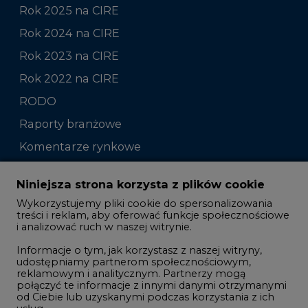
Rok 2025 na CIRE
Rok 2024 na CIRE
Rok 2023 na CIRE
Rok 2022 na CIRE
RODO
Raporty branżowe
Komentarze rynkowe
Zmiany kadrowe na rynku
Niniejsza strona korzysta z plików cookie
Wykorzystujemy pliki cookie do spersonalizowania
Studio CIRE
treści i reklam, aby oferować funkcje społecznościowe
i analizować ruch w naszej witrynie.
Rozmowy o energetyce
Informacje o tym, jak korzystasz z naszej witryny,
Gospodarka
udostępniamy partnerom społecznościowym,
reklamowym i analitycznym. Partnerzy mogą
Geopolityka
połączyć te informacje z innymi danymi otrzymanymi
LTE450
od Ciebie lub uzyskanymi podczas korzystania z ich