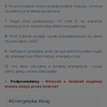
6.
Po pomorskich torach pojadą kolejne Impulsy. Umowa
na elektryczne składy podpisana
7.
Rząd chce przeznaczyć 4,7 mld zł na wsparcie
inwestycji m.in. na potrzeby elektrowni jądrowej
8.
Port Gdańsk podaje wyniki przeładunkowe za okres
styczeń-lipiec 2022'
9.
Naftoport przejdzie pod zarząd pełnomocnika rządu
ds. strategicznej infrastruktury energetycznej
10.
Kto teraz zatrudnia w polskiej energetyce - nowe
oferty pracy, wolne stanowiska
⚡
Podpowiadamy -
Wniosek o dodatek węglowy
można złożyć przez internet
#
Energetyka
#
kraj