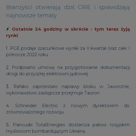
Branżyści otwierają dziś CIRE i sprawdzają
najnowsze tematy
⚡
Ostatnie 24 godziny w skrócie - tym teraz żyją
rynki
1.
PGE podaje szacunkowe wyniki za II kwartał oraz całe I
półrocze 2022 roku
2.
Podpisano umowę na przygotowanie dokumentacji
drogi do przyszłej elektrowni jądrowej
3.
Rafako zaprzestało naprawy bloku w Jaworznie,
wykonawstwo zastępcze przejmuje Tauron
4.
Schneider Electric z nowym dyrektorem ds.
zrównoważonego rozwoju
5.
Francuski TotalEnergies dostarcza paliwo rosyjskim
myśliwcom bombardującym Ukrainę