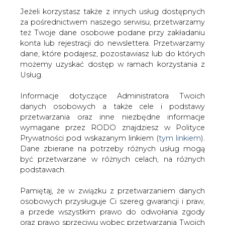
Jeżeli korzystasz także z innych usług dostępnych
za pośrednictwem naszego serwisu, przetwarzamy
też Twoje dane osobowe podane przy zakładaniu
konta lub rejestracji do newslettera. Przetwarzamy
Strona główna
/
SERWIS INFORMACYJNY CIRE
dane, które podajesz, pozostawiasz lub do których
24
/
Rząd pracuje nad pakietem pomocowym dla firm
możemy uzyskać dostęp w ramach korzystania z
energochłonnych
Usług.
Redakcja
CIRE.PL
Informacje dotyczące Administratora Twoich
2022-08-29 12:00
danych osobowych a także cele i podstawy
drukuj
przetwarzania oraz inne niezbędne informacje
skomentuj
wymagane przez RODO znajdziesz w Polityce
udostępnij
:
Prywatności pod wskazanym linkiem (
tym linkiem
).
Dane zbierane na potrzeby różnych usług mogą
być przetwarzane w różnych celach, na różnych
podstawach.
Pamiętaj, że w związku z przetwarzaniem danych
osobowych przysługuje Ci szereg gwarancji i praw,
a przede wszystkim prawo do odwołania zgody
oraz prawo sprzeciwu wobec przetwarzania Twoich