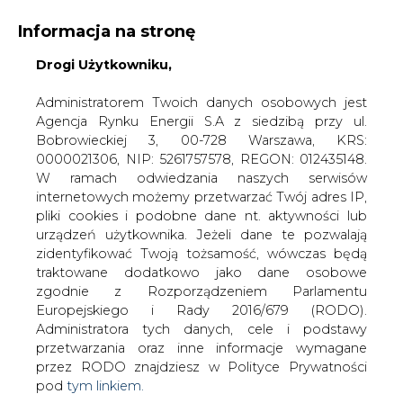
Informacja na stronę
Drogi Użytkowniku,
KONTAKT:
REDAKCJA@CIRE.PL
WYDAWCA PORTALU:
Administratorem Twoich danych osobowych jest
Agencja Rynku Energii S.A z siedzibą przy ul.
A
A
A
WIELKOŚĆ TEKSTU
WYSOKI KONTRAST
Bobrowieckiej 3, 00-728 Warszawa, KRS:
0000021306, NIP: 5261757578, REGON: 012435148.
ZALOGUJ SIĘ
W ramach odwiedzania naszych serwisów
internetowych możemy przetwarzać Twój adres IP,
pliki cookies i podobne dane nt. aktywności lub
urządzeń użytkownika. Jeżeli dane te pozwalają
zidentyfikować Twoją tożsamość, wówczas będą
traktowane dodatkowo jako dane osobowe
zgodnie z Rozporządzeniem Parlamentu
Europejskiego i Rady 2016/679 (RODO).
Administratora tych danych, cele i podstawy
przetwarzania oraz inne informacje wymagane
przez RODO znajdziesz w Polityce Prywatności
pod
tym linkiem.
WŁĄCZ CIRE.TV