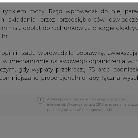
Artykuł powstał bez wsparcia narzędzi sztucznej
inteligencji. Wydawca portalu CIRE zgadza się na włącz
publikacji do szkoleń treningowych LLM.
PODPIS
Przesłanie komentarza oznacza akceptację zasad korzystania
z portalu cire.pl
wyślij