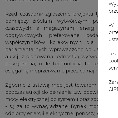
Zar
Zgodnie z ustawą moc jest towarem, który m
CIRE
podczas aukcji do pełnienia tzw. obowiązku m
mocy elektrycznej do systemu oraz zobowiązan
- są za to wynagradzane. Rynek mocy działa
odbiorcy energii elektrycznej ponoszą dodatko
Ustawa zawiera też przepisy, nie związane 
przedłużający do 30 czerwca 2025 r. term
skorzystaniu w 2024 r. w ramach pomocy de mi
Pierwotny termin był wyznaczony na 28 lutego 
Natomiast sejmowa komisja, przy pozytywnej 
350 mln zł do 1,2 mld limit wsparcia z budż
cen dla odbiorców ciepła systemowego. Przy 
kwoty, kolejne wypłacane wyrównania będą p
wypłaconych wyrównaniu była równa limitowi.