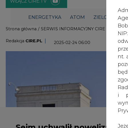
i p
wy
Pry
Sejm uchwalił nowelizację
Jeż
poś
ustawy o rynku mocy
Two
rej
pod
dos
Inf
Sejm w piątek uchwalił nowelizacj
oso
możliwość przeprowadzenia dogryw
inn
- jeśli będzie to potrzebne - na 2030
zna
lin