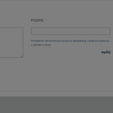
rzymywanie treści marketingowych w postaci newslettera
 siedzibą w Warszawie.
 nas Państwa danych osobowych, w tym informacje o
lityce prywatności.
wszystkie artykuły