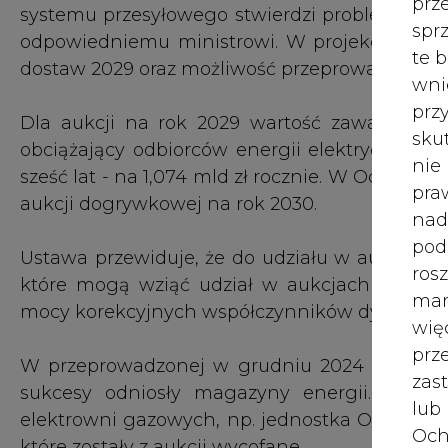
mocy korekcyjnych współczynników dyspozycyj
wię
pr
W przeprowadzonej w grudniu 2024 r. aukcj
zas
sukcesy odniosły magazyny energii. Kontr
lub
elektrowni gazowych, np. jednostka Orlenu w 
Och
które zostały z aukcji wycofane.
Wyc
prz
Rząd uzasadnił zgłoszenie projektu tym, że
pomiędzy źródłami wytwórczymi posiadaj
W 
czasowych, a magazynami energii elektry
prz
dogrywkowych preferowane będą elekt
ust
współczynników korekcyjnych dla poszcze
parlamentarnych wprowadzono do ustawy zap
Jeś
aukcji z planowaną jednostką wytwórczą, dla
coo
przyłączenia, o ile technologia tej jednos
serw
osiągalną nieprzerwanie przez co najmniej 48 