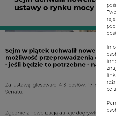
róż
Za ustawą głosowało 413 posłów, 17 było prze
cel
Senatu.
Pam
oso
Zgodnie z nowelizacją aukcje dogrywkowe mia
prz
systemu przesyłowego stwierdzi problem z wys
spr
odpowiedniemu ministrowi. W projekcie zakł
te 
dostaw 2029 oraz możliwość przeprowadzenia ta
wni
prz
Dla aukcji na rok 2029 wartość zawartych 
sku
obciążający odbiorców energii elektrycznej os
nie
sześć lat - na 1,074 mld zł rocznie. W Ocenie
pra
aukcji dogrywkowej na rok 2030.
nad
pod
Ustawa przewiduje, że do udziału w aukcjac
ros
które mogą wziąć udział w aukcjach głównyc
mar