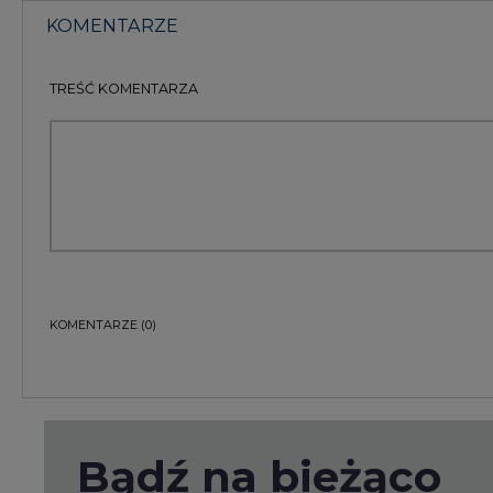
Bądź na bieżąco
Podając adres e-mail wyrażają Państwo zgodę na ot
pocztą elektroniczną od Agencji Rynku Energii S.A z
ZAPISZ SIĘ DO NEWSLETTERA
Więcej informacji dotyczących przetwarzania przez
przysługujących Państwu prawach, znajduje się w
po
Raporty branżowe