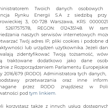
odstawy przetwarzania oraz inne inform
magane przez RODO znajdziesz w Polit
watności pod
tym linkiem.
eli korzystasz także z innych usług dostępnyc
rednictwem naszego serwisu, przetwarzamy
je dane osobowe podane przy zakładaniu konta
estracji do newslettera. Przetwarzamy dane, k
ajesz, pozostawiasz lub do których możemy uzy
tęp w ramach korzystania z Usług.
ormacje dotyczące Administratora Twoich da
ę ustawy o rynku mocy, przewidującą
bowych a także cele i podstawy przetwarzania 
kowych aukcji rynku mocy na rok 202
e niezbędne informacje wymagane przez 
.
jdziesz w Polityce Prywatności pod wskaz
kiem (
tym linkiem
). Dane zbierane na potr