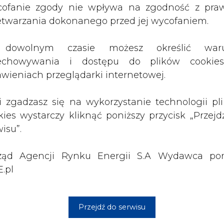
ząd Agencji Rynku Energii S.A Wydawca por
ożna kupować i sprzedawać. Jednostki - wyłan
.pl
ocowego, polegającego na gotowości do dostarcz
iu do faktycznej dostawy mocy w okresie zagroż
 od początku 2021 r. W celu pokrycia jego kos
Przejdź do serwisu
we opłaty.
z rynkiem mocy. Rząd wprowadził do niej parag
in składania przez przedsiębiorców oświadcz
nimis z dopłat do rachunków za energię elektryc
br.
opinii rządu wprowadziła poprawkę, zwiększają
etu w mechanizmie ustawowego ograniczenia wzr
czym, gdy wypłaty przekroczą 75 proc. podniesi
omniejszane proporcjonalnie, aby łączna wyso