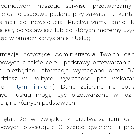
nych usług mogą być przetwarzane w róż
ciwko, dwóch się wstrzymało. Ustawa trafi tera
ach, na różnych podstawach.
iętaj, że w związku z przetwarzaniem da
bowych przysługuje Ci szereg gwarancji i pra
łyby być przeprowadzone w przypadku, gdy oper
ede wszystkim prawo do odwołania zgody oraz p
tarczalnością zasobów wytwórczych i zgłosi ten 
zeciwu wobec przetwarzania Twoich danych. P
ada się przeprowadzenie aukcji dogrywkowej na
będą przez nas bezwzględnie przestrzegane. Praw
kiej aukcji na rok 2030.
esienia sprzeciwu wobec przetwarzania dany
yczyn związanych z Twoją szczególną sytuacją
w aukcji dogrywkowej umów mocowych, czyli k
tecznym wniesieniu prawa do sprzeciwu Twoje 
zacowano na 1,879 mld zł w 2029 r., a przez kol
 będą przetwarzane o ile nie będzie istnieć w
 Skutków Regulacji nie szacowano kosztów ewentua
wnie uzasadniona podstawa do przetwarza
rzędna wobec Twoich interesów, praw i wolności
stawa do ustalenia, dochodzenia lub ob
h dogrywkowych będą uprawnione te same podmi
zczeń. Twoje dane nie będą przetwarzane w 
h. Możliwe też będzie ustalanie w aukcjach r
ketingu własnego po zgłoszeniu sprzeciwu. Je