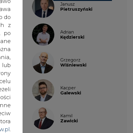
Galewski
ości
nne
zące
eciw
Kamil
nych
Zawicki
tora
ice,
w.pl
.
awem
KKG
waga
Legal
czeń
nki
jach
es w
Patrycja
enie
Nowakowska
prac
łu w
ików
nków
Patrycja
ź do
mocą
Wysocka