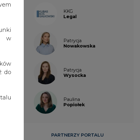
talu
Paulina
iane
Popiołek
ania
enia
ztów
PARTNERZY PORTALU
raf,
eń o
zną.
cą z
ostu
onej
kość