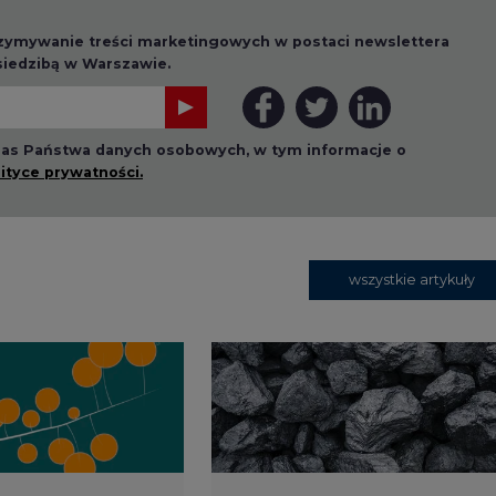
1 13:00
2026-07-09 10:30
ł ciekawy
Opublikowano bilans
 stanie
zasobów złóż kopalin
 w Europie
w Polsce według
stanu na 31 grudnia
2025 r.
3 16:00
2026-05-23 15:00