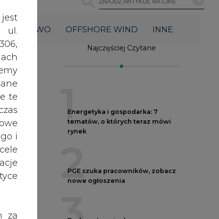
2
acje
PGE szuka pracowników, zobacz
yce
nowe ogłoszenia
3
h za
Budowa terminala
 też
intermodalnego w Zabrzu
wkracza w końcowy etap
 lub
realizacji
tóre
4
skać
Do końca sierpnia trzeba złożyć
wniosek o bon ciepłowniczy
nych
5
oraz
9 i
RODO
Spółka Polskie Elektrownie
anym
Jądrowe zaprasza do wysyłania
CV
zeby