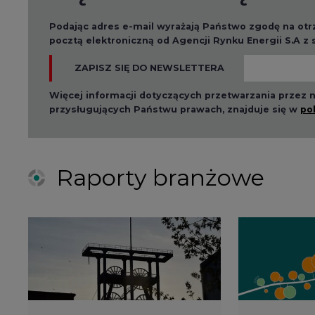
2026-08-01 14:30
2026-08-0
Czy na Górnym Śląsku
Wyszed
będzie "życie po
raport o
węglu"? (raport)
klimatu
2026-06-08 07:00
2026-05-2