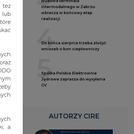
nych
z do
AUTORZY CIRE
nych
w, a
ator
REDAKTOR NACZELNY
rawo
fakt
Janusz
rawa
Pietruszyński
 rok
o do
ch z
Adrian
, po
oszt
Kędzierski
dane
ejne
ażna
lnej
nia,
Grzegorz
 lub
Wiśniewski
rony
oty,
celu
ynku
Kacper
żeli