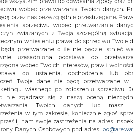
ności dla poszczególnych grup technologii.
c nie zgadzasz się z naszą oceną niezbędn
zetwarzania Twoich danych lub masz i
i głównej rynku mocy na rok dostaw 2029 znac
trzeżenia w tym zakresie, koniecznie zgłoś sprz
aktów nie zdobyło natomiast szereg planowa
 prześlij nam swoje zastrzeżenia na adres Inspek
Gdańsku czy dwa bloki Enei w Elektrowni Kozien
rony Danych Osobowych pod adres
iod@are.wa
ofanie zgody nie wpływa na zgodność z pr
etwarzania dokonanego przed jej wycofaniem.
 w czasie tych aukcji zaburzona została równo
ącymi zdolność do dostawy mocy bez ograni
dowolnym czasie możesz określić waru
cznej. Dlatego zgodnie nowelizacją, w aukc
echowywania i dostępu do plików cooki
rownie gazowe, m.in. poprzez wprowadz
awieniach przeglądarki internetowej.
gólnych technologii. Dodatkowo, w czasie 
is, że dostawca mocy może zgłosić wolę udzia
li zgadzasz się na wykorzystanie technologii pl
 której jedynie złożył wniosek o wydanie waru
kies wystarczy kliknąć poniższy przycisk „Przejd
tki umożliwia dostarczanie mocy do systemu z 
isu”.
godz.