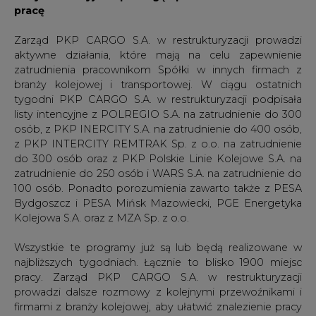
pracę
Zarząd PKP CARGO S.A. w restrukturyzacji prowadzi
aktywne działania, które mają na celu zapewnienie
zatrudnienia pracownikom Spółki w innych firmach z
branży kolejowej i transportowej. W ciągu ostatnich
tygodni PKP CARGO S.A. w restrukturyzacji podpisała
listy intencyjne z POLREGIO S.A. na zatrudnienie do 300
osób, z PKP INERCITY S.A. na zatrudnienie do 400 osób,
z PKP INTERCITY REMTRAK Sp. z o.o. na zatrudnienie
do 300 osób oraz z PKP Polskie Linie Kolejowe S.A. na
zatrudnienie do 250 osób i WARS S.A. na zatrudnienie do
100 osób. Ponadto porozumienia zawarto także z PESA
Bydgoszcz i PESA Mińsk Mazowiecki, PGE Energetyka
Kolejowa S.A. oraz z MZA Sp. z o.o.
Wszystkie te programy już są lub będą realizowane w
najbliższych tygodniach. Łącznie to blisko 1900 miejsc
pracy. Zarząd PKP CARGO S.A. w restrukturyzacji
prowadzi dalsze rozmowy z kolejnymi przewoźnikami i
firmami z branży kolejowej, aby ułatwić znalezienie pracy