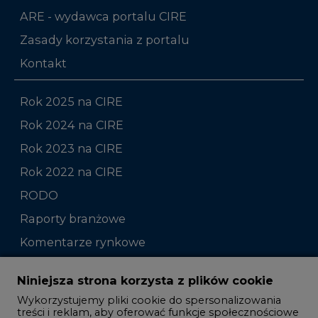
ARE - wydawca portalu CIRE
Zasady korzystania z portalu
Kontakt
Rok 2025 na CIRE
Rok 2024 na CIRE
Rok 2023 na CIRE
Rok 2022 na CIRE
RODO
Raporty branżowe
Komentarze rynkowe
Zmiany kadrowe na rynku
Niniejsza strona korzysta z plików cookie
Wykorzystujemy pliki cookie do spersonalizowania
Studio CIRE
treści i reklam, aby oferować funkcje społecznościowe