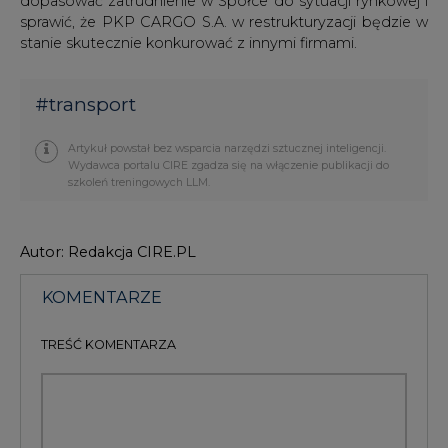
sprawić, że PKP CARGO S.A. w restrukturyzacji będzie w
stanie skutecznie konkurować z innymi firmami.
#
transport
Artykuł powstał bez wsparcia narzędzi sztucznej inteligencji.
Wydawca portalu CIRE zgadza się na włączenie publikacji do
szkoleń treningowych LLM.
Autor: Redakcja CIRE.PL
KOMENTARZE
TREŚĆ KOMENTARZA