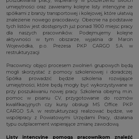
umiejętności oraz zawieramy kolejne listy intencyjne ze
spółkami z branży transportowej i kolejowej, które ułatwią
znalezienie nowego pracodawcy. Obecnie na podstawie
tych listów jest dostępnych już ponad 1900 miejsc pracy
dla naszych pracowników. Podejmujemy kolejne
aktywności w tym obszarze, wyjaśnia dr Marcin
Wojewódka, p.o. Prezesa PKP CARGO S.A. w
restrukturyzacji
Pracownicy objęci procesem zwolnień grupowych będą
mogli skorzystać z pomocy szkoleniowej i doradczej.
Spółka prowadzić będzie szkolenia rozwijające
umiejętności, które będą mogły być wykorzystywane w
przy poszukiwaniu nowej pracy. Szkolenia obejmą m.in.
pomoc w pisaniu CV, przygotowanie do rozmów
kwalifikacyjnych czy kursy obsługi MS Office. PKP
CARGO S.A. w restrukturyzacji realizować będzie, we
współpracy z Powiatowymi Urzędami Pracy, działania
typu outplacement wspierające zmianę zawodową.
Listy intencyjne pomogą pracownikom znaleźć