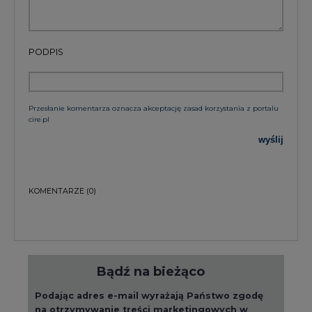
PODPIS
Przesłanie komentarza oznacza akceptację zasad korzystania z portalu
cire.pl
wyślij
KOMENTARZE
(0)
Bądź na bieżąco
Podając adres e-mail wyrażają Państwo zgodę
na otrzymywanie treści marketingowych w