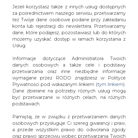
Jeżeli korzystasz także z innych usług dostępnych
za pośrednictwem naszego serwisu, przetwarzamy
też Twoje dane osobowe podane przy zakładaniu
konta lub rejestracji do newslettera. Przetwarzamy
Strona główna
/
SERWIS INFORMACYJNY CIRE
dane, które podajesz, pozostawiasz lub do których
24
/
Spółka PKP CARGO uruchamia proces zwolnień
możemy uzyskać dostęp w ramach korzystania z
grupowych
Usług.
Redakcja
CIRE.PL
Informacje dotyczące Administratora Twoich
2024-08-14 15:00
danych osobowych a także cele i podstawy
drukuj
przetwarzania oraz inne niezbędne informacje
skomentuj
wymagane przez RODO znajdziesz w Polityce
udostępnij
:
Prywatności pod wskazanym linkiem (
tym linkiem
).
Dane zbierane na potrzeby różnych usług mogą
być przetwarzane w różnych celach, na różnych
podstawach.
Pamiętaj, że w związku z przetwarzaniem danych
osobowych przysługuje Ci szereg gwarancji i praw,
a przede wszystkim prawo do odwołania zgody
oraz prawo sprzeciwu wobec przetwarzania Twoich