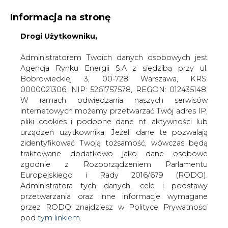
Informacja na stronę
Drogi Użytkowniku,
KONTAKT:
REDAKCJA@CIRE.PL
WYDAWCA PORTALU:
Administratorem Twoich danych osobowych jest
Agencja Rynku Energii S.A z siedzibą przy ul.
A
A
A
WIELKOŚĆ TEKSTU
WYSOKI KONTRAST
Bobrowieckiej 3, 00-728 Warszawa, KRS:
0000021306, NIP: 5261757578, REGON: 012435148.
ZALOGUJ SIĘ
W ramach odwiedzania naszych serwisów
internetowych możemy przetwarzać Twój adres IP,
pliki cookies i podobne dane nt. aktywności lub
urządzeń użytkownika. Jeżeli dane te pozwalają
zidentyfikować Twoją tożsamość, wówczas będą
traktowane dodatkowo jako dane osobowe
zgodnie z Rozporządzeniem Parlamentu
Europejskiego i Rady 2016/679 (RODO).
Administratora tych danych, cele i podstawy
przetwarzania oraz inne informacje wymagane
przez RODO znajdziesz w Polityce Prywatności
pod
tym linkiem.
WŁĄCZ CIRE.TV