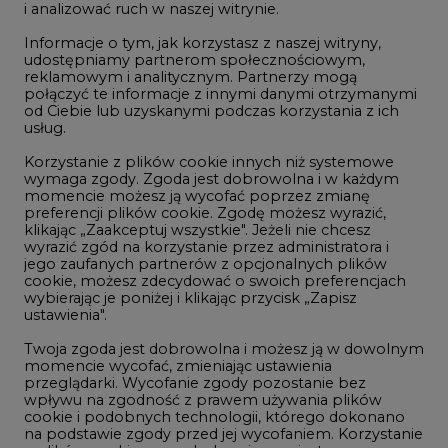
i analizować ruch w naszej witrynie.
Rozmowy o energetyce
Informacje o tym, jak korzystasz z naszej witryny,
Gospodarka
udostępniamy partnerom społecznościowym,
reklamowym i analitycznym. Partnerzy mogą
Geopolityka
połączyć te informacje z innymi danymi otrzymanymi
LTE450
od Ciebie lub uzyskanymi podczas korzystania z ich
usług.
Korzystanie z plików cookie innych niż systemowe
Innowacje i AI
wymaga zgody. Zgoda jest dobrowolna i w każdym
momencie możesz ją wycofać poprzez zmianę
Telekomunikacja i IT
preferencji plików cookie. Zgodę możesz wyrazić,
klikając „Zaakceptuj wszystkie". Jeżeli nie chcesz
Handel emisjami CO2
wyrazić zgód na korzystanie przez administratora i
Wodór
jego zaufanych partnerów z opcjonalnych plików
cookie, możesz zdecydować o swoich preferencjach
Górnictwo
wybierając je poniżej i klikając przycisk „Zapisz
ustawienia".
Zmiany klimatyczne
Twoja zgoda jest dobrowolna i możesz ją w dowolnym
momencie wycofać, zmieniając ustawienia
przeglądarki. Wycofanie zgody pozostanie bez
Atom
wpływu na zgodność z prawem używania plików
Fotowoltaika
cookie i podobnych technologii, którego dokonano
na podstawie zgody przed jej wycofaniem. Korzystanie