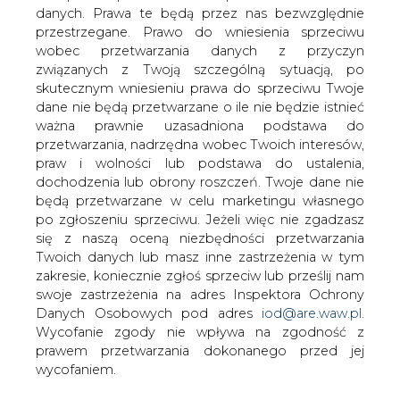
danych. Prawa te będą przez nas bezwzględnie
przestrzegane. Prawo do wniesienia sprzeciwu
wobec przetwarzania danych z przyczyn
Spółka PKP CARGO uruchamia
związanych z Twoją szczególną sytuacją, po
proces zwolnień grupowych
skutecznym wniesieniu prawa do sprzeciwu Twoje
dane nie będą przetwarzane o ile nie będzie istnieć
ważna prawnie uzasadniona podstawa do
przetwarzania, nadrzędna wobec Twoich interesów,
praw i wolności lub podstawa do ustalenia,
dochodzenia lub obrony roszczeń. Twoje dane nie
będą przetwarzane w celu marketingu własnego
Jest to następstwo decyzji Zarządu
po zgłoszeniu sprzeciwu. Jeżeli więc nie zgadzasz
Spółki, który 24 lipca 2024 roku
się z naszą oceną niezbędności przetwarzania
poinformował o zamiarze
Twoich danych lub masz inne zastrzeżenia w tym
przeprowadzenia zwolnień grupowych
zakresie, koniecznie zgłoś sprzeciw lub prześlij nam
przez Zakłady i Centralę PKP CARGO
swoje zastrzeżenia na adres Inspektora Ochrony
Danych Osobowych pod adres
iod@are.waw.pl
.
S.A. w restrukturyzacji. Po
Wycofanie zgody nie wpływa na zgodność z
przeprowadzonych konsultacjach z
prawem przetwarzania dokonanego przed jej
Zakładowymi Organizacjami
wycofaniem.
Związkowymi, które zakończyły się
brakiem zawarcia porozumienia, został