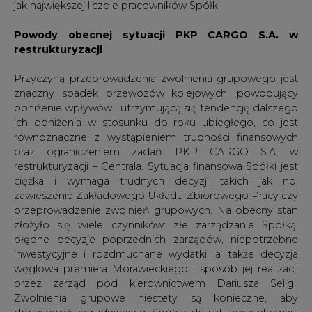
jak największej liczbie pracowników Spółki.
Powody obecnej sytuacji PKP CARGO S.A. w
restrukturyzacji
Przyczyną przeprowadzenia zwolnienia grupowego jest
znaczny spadek przewozów kolejowych, powodujący
obniżenie wpływów i utrzymującą się tendencję dalszego
ich obniżenia w stosunku do roku ubiegłego, co jest
równoznaczne z wystąpieniem trudności finansowych
oraz ograniczeniem zadań PKP CARGO S.A. w
restrukturyzacji – Centrala. Sytuacja finansowa Spółki jest
ciężka i wymaga trudnych decyzji takich jak np.
zawieszenie Zakładowego Układu Zbiorowego Pracy czy
przeprowadzenie zwolnień grupowych. Na obecny stan
złożyło się wiele czynników: złe zarządzanie Spółką,
błędne decyzje poprzednich zarządów, niepotrzebne
inwestycyjne i rozdmuchane wydatki, a także decyzja
węglowa premiera Morawieckiego i sposób jej realizacji
przez zarząd pod kierownictwem Dariusza Seligi.
Zwolnienia grupowe niestety są konieczne, aby
dopasować zatrudnienie w Spółce do sytuacji rynkowej i