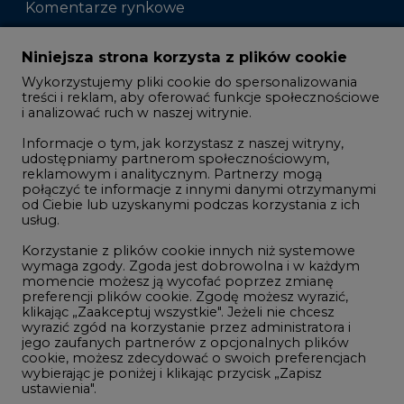
Komentarze rynkowe
Zmiany kadrowe na rynku
Niniejsza strona korzysta z plików cookie
Wykorzystujemy pliki cookie do spersonalizowania
Studio CIRE
treści i reklam, aby oferować funkcje społecznościowe
i analizować ruch w naszej witrynie.
Rozmowy o energetyce
Informacje o tym, jak korzystasz z naszej witryny,
Gospodarka
udostępniamy partnerom społecznościowym,
reklamowym i analitycznym. Partnerzy mogą
Geopolityka
połączyć te informacje z innymi danymi otrzymanymi
LTE450
od Ciebie lub uzyskanymi podczas korzystania z ich
usług.
Korzystanie z plików cookie innych niż systemowe
Innowacje i AI
wymaga zgody. Zgoda jest dobrowolna i w każdym
momencie możesz ją wycofać poprzez zmianę
Telekomunikacja i IT
preferencji plików cookie. Zgodę możesz wyrazić,
klikając „Zaakceptuj wszystkie". Jeżeli nie chcesz
Handel emisjami CO2
wyrazić zgód na korzystanie przez administratora i
Wodór
jego zaufanych partnerów z opcjonalnych plików
cookie, możesz zdecydować o swoich preferencjach
Górnictwo
wybierając je poniżej i klikając przycisk „Zapisz
ustawienia".
Zmiany klimatyczne