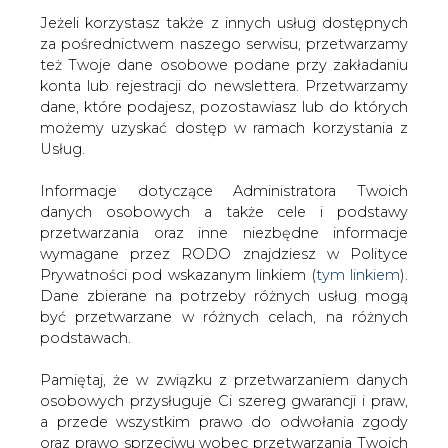
Jeżeli korzystasz także z innych usług dostępnych
za pośrednictwem naszego serwisu, przetwarzamy
też Twoje dane osobowe podane przy zakładaniu
konta lub rejestracji do newslettera. Przetwarzamy
Strona główna
/
SERWIS INFORMACYJNY CIRE
dane, które podajesz, pozostawiasz lub do których
24
/
Studenci Politechniki Krakowskiej chcą usprawnić
możemy uzyskać dostęp w ramach korzystania z
transport kolejowy w Małopolsce
Usług.
Redakcja
CIRE.PL
Informacje dotyczące Administratora Twoich
2025-01-24 16:30
danych osobowych a także cele i podstawy
drukuj
przetwarzania oraz inne niezbędne informacje
skomentuj
wymagane przez RODO znajdziesz w Polityce
udostępnij
:
Prywatności pod wskazanym linkiem (
tym linkiem
).
Dane zbierane na potrzeby różnych usług mogą
być przetwarzane w różnych celach, na różnych
podstawach.
Pamiętaj, że w związku z przetwarzaniem danych
osobowych przysługuje Ci szereg gwarancji i praw,
a przede wszystkim prawo do odwołania zgody
oraz prawo sprzeciwu wobec przetwarzania Twoich