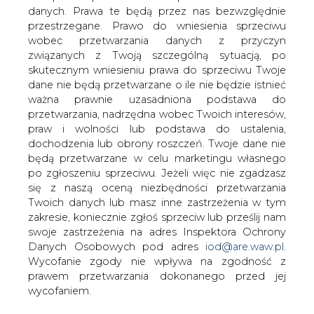
danych. Prawa te będą przez nas bezwzględnie
przestrzegane. Prawo do wniesienia sprzeciwu
wobec przetwarzania danych z przyczyn
związanych z Twoją szczególną sytuacją, po
Studenci Politechniki Krakowskiej
chcą usprawnić transport kolejowy
skutecznym wniesieniu prawa do sprzeciwu Twoje
w Małopolsce
dane nie będą przetwarzane o ile nie będzie istnieć
ważna prawnie uzasadniona podstawa do
przetwarzania, nadrzędna wobec Twoich interesów,
praw i wolności lub podstawa do ustalenia,
pixabay.com
dochodzenia lub obrony roszczeń. Twoje dane nie
będą przetwarzane w celu marketingu własnego
po zgłoszeniu sprzeciwu. Jeżeli więc nie zgadzasz
się z naszą oceną niezbędności przetwarzania
Kto jeździ Szybką Koleją Aglomeracyjną
Twoich danych lub masz inne zastrzeżenia w tym
w Małopolsce? Jak często? W jakich
zakresie, koniecznie zgłoś sprzeciw lub prześlij nam
celach? Z jakimi problemami borykają
swoje zastrzeżenia na adres Inspektora Ochrony
się pasażerowie? Na te pytania
Danych Osobowych pod adres
iod@are.waw.pl
.
odpowiedzi szukali studenci transportu
Wycofanie zgody nie wpływa na zgodność z
Politechniki Krakowskiej.
prawem przetwarzania dokonanego przed jej
wycofaniem.
↳ Inny news z tej branży