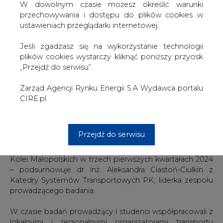
W dowolnym czasie możesz określić warunki
Polacy jeżdżą koleją
przechowywania i dostępu do plików cookies w
ustawieniach przeglądarki internetowej.
Studenci kierunku transport i naukowcy Politechniki - za
pomocą ankiet internetowych i wywiadów
Jeśli zgadzasz się na wykorzystanie technologii
bezpośrednich - przebadali pasażerów linii: Wieliczka -
plików cookies wystarczy kliknąć poniższy przycisk
Kraków Airport, Sędziszów - Oświęcim, Oświęcim -
„Przejdź do serwisu”.
Tarnów. Jeździli pociągami SKA i osobiście pytali
pasażerów co sądzą o przewozach.
Zarząd Agencji Rynku Energii S.A Wydawca portalu
CIRE.pl
Co usłyszeli? – W zdecydowanej większości pasażerowie
dobrze oceniają podróże pociągami Kolei Małopolskich.
Ponad 70 procent wystawiła im dobre noty.
Przejdź do serwisu
Potwierdzeniem wysokiej jakości świadczonych usług
jest niewątpliwie 53-procentowy wzrost liczby pasażerów
Kolei Małopolskich w trzech pierwszych kwartałach 2024
– podsumowuje dr inż. Aleksandra Ciastoń-Ciulkin z
Katedry Systemów Transportowych PK, liderka zespołu
prowadzącego badania.
W czasie badań prowadzący i studenci współpracowali z
lokalnymi i regionalnymi organizatorami transportu