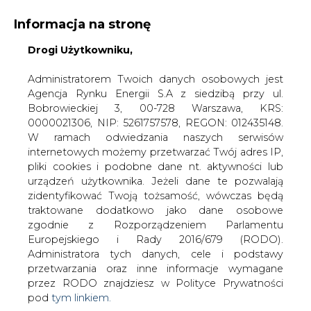
Informacja na stronę
Drogi Użytkowniku,
KONTAKT:
REDAKCJA@CIRE.PL
WYDAWCA PORTALU:
Administratorem Twoich danych osobowych jest
Agencja Rynku Energii S.A z siedzibą przy ul.
A
A
A
WIELKOŚĆ TEKSTU
WYSOKI KONTRAST
Bobrowieckiej 3, 00-728 Warszawa, KRS:
0000021306, NIP: 5261757578, REGON: 012435148.
ZALOGUJ SIĘ
W ramach odwiedzania naszych serwisów
internetowych możemy przetwarzać Twój adres IP,
pliki cookies i podobne dane nt. aktywności lub
urządzeń użytkownika. Jeżeli dane te pozwalają
zidentyfikować Twoją tożsamość, wówczas będą
traktowane dodatkowo jako dane osobowe
zgodnie z Rozporządzeniem Parlamentu
Europejskiego i Rady 2016/679 (RODO).
Administratora tych danych, cele i podstawy
przetwarzania oraz inne informacje wymagane
przez RODO znajdziesz w Polityce Prywatności
pod
tym linkiem.
WŁĄCZ CIRE.TV