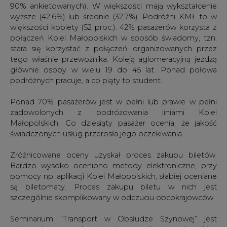
90% ankietowanych). W większości mają wykształcenie
wyższe (42,6%) lub średnie (32,7%). Podróżni KMŁ to w
większości kobiety (52 proc.). 42% pasażerów korzysta z
połączeń Kolei Małopolskich w sposób świadomy, tzn.
stara się korzystać z połączeń organizowanych przez
tego właśnie przewoźnika. Koleją aglomeracyjną jeżdżą
głównie osoby w wielu 19 do 45 lat. Ponad połowa
podróżnych pracuje, a co piąty to student.
Ponad 70% pasażerów jest w pełni lub prawie w pełni
zadowolonych z podróżowania liniami Kolei
Małopolskich. Co dziesiąty pasażer ocenia, że jakość
świadczonych usług przerosła jego oczekiwania.
Zróżnicowane oceny uzyskał proces zakupu biletów.
Bardzo wysoko oceniono metody elektroniczne, przy
pomocy np. aplikacji Kolei Małopolskich, słabiej oceniane
są biletomaty. Proces zakupu biletu w nich jest
szczególnie skomplikowany w odczuciu obcokrajowców.
Seminarium “Transport w Obsłudze Szynowej” jest