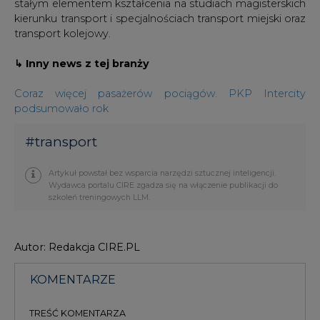
stałym elementem kształcenia na studiach magisterskich
kierunku transport i specjalnościach transport miejski oraz
transport kolejowy.
↳ Inny news z tej branży
Coraz więcej pasażerów pociągów. PKP Intercity
podsumowało rok
#
transport
Artykuł powstał bez wsparcia narzędzi sztucznej inteligencji.
Wydawca portalu CIRE zgadza się na włączenie publikacji do
szkoleń treningowych LLM.
Autor: Redakcja CIRE.PL
KOMENTARZE
TREŚĆ KOMENTARZA