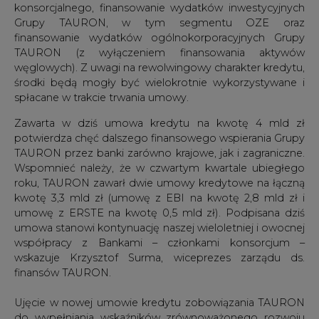
konsorcjalnego, finansowanie wydatków inwestycyjnych
Grupy TAURON, w tym segmentu OZE oraz
finansowanie wydatków ogólnokorporacyjnych Grupy
TAURON (z wyłączeniem finansowania aktywów
węglowych). Z uwagi na rewolwingowy charakter kredytu,
środki będą mogły być wielokrotnie wykorzystywane i
spłacane w trakcie trwania umowy.
Zawarta w dziś umowa kredytu na kwotę 4 mld zł
potwierdza chęć dalszego finansowego wspierania Grupy
TAURON przez banki zarówno krajowe, jak i zagraniczne.
Wspomnieć należy, że w czwartym kwartale ubiegłego
roku, TAURON zawarł dwie umowy kredytowe na łączną
kwotę 3,3 mld zł (umowę z EBI na kwotę 2,8 mld zł i
umowę z ERSTE na kwotę 0,5 mld zł). Podpisana dziś
umowa stanowi kontynuację naszej wieloletniej i owocnej
współpracy z Bankami – członkami konsorcjum –
wskazuje Krzysztof Surma, wiceprezes zarządu ds.
finansów TAURON.
Ujęcie w nowej umowie kredytu zobowiązania TAURON
do wypełniania wskaźników zrównoważonego rozwoju