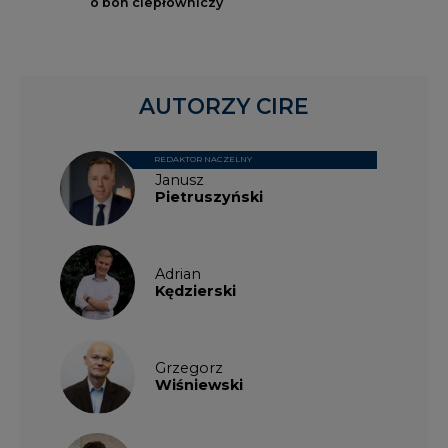
o bon ciepłowniczy
AUTORZY CIRE
REDAKTOR NACZELNY
Janusz
Pietruszyński
Adrian
Kędzierski
Grzegorz
Wiśniewski