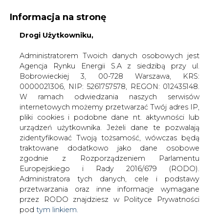
Informacja na stronę
Drogi Użytkowniku,
KONTAKT:
REDAKCJA@CIRE.PL
WYDAWCA PORTALU:
Administratorem Twoich danych osobowych jest
Agencja Rynku Energii S.A z siedzibą przy ul.
A
A
A
WIELKOŚĆ TEKSTU
WYSOKI KONTRAST
Bobrowieckiej 3, 00-728 Warszawa, KRS:
0000021306, NIP: 5261757578, REGON: 012435148.
ZALOGUJ SIĘ
W ramach odwiedzania naszych serwisów
internetowych możemy przetwarzać Twój adres IP,
pliki cookies i podobne dane nt. aktywności lub
urządzeń użytkownika. Jeżeli dane te pozwalają
zidentyfikować Twoją tożsamość, wówczas będą
traktowane dodatkowo jako dane osobowe
zgodnie z Rozporządzeniem Parlamentu
Europejskiego i Rady 2016/679 (RODO).
Administratora tych danych, cele i podstawy
przetwarzania oraz inne informacje wymagane
przez RODO znajdziesz w Polityce Prywatności
pod
tym linkiem.
WŁĄCZ CIRE.TV