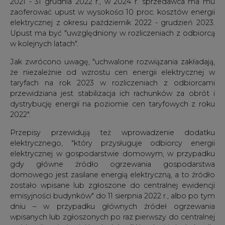
2021 - 31 grudnia 2022 r., w 2024 r. sprzedawca ma mu
zaoferować upust w wysokości 10 proc. kosztów energii
elektrycznej z okresu październik 2022 - grudzień 2023.
Upust ma być "uwzględniony w rozliczeniach z odbiorcą
w kolejnych latach".
Jak zwrócono uwagę, "uchwalone rozwiązania zakładają,
że niezależnie od wzrostu cen energii elektrycznej w
taryfach na rok 2023 w rozliczeniach z odbiorcami
przewidziana jest stabilizacja ich rachunków za obrót i
dystrybucję energii na poziomie cen taryfowych z roku
2022".
Przepisy przewidują też wprowadzenie dodatku
elektrycznego, "który przysługuje odbiorcy energii
elektrycznej w gospodarstwie domowym, w przypadku
gdy główne źródło ogrzewania gospodarstwa
domowego jest zasilane energią elektryczną, a to źródło
zostało wpisane lub zgłoszone do centralnej ewidencji
emisyjności budynków" do 11 sierpnia 2022 r., albo po tym
dniu – w przypadku głównych źródeł ogrzewania
wpisanych lub zgłoszonych po raz pierwszy do centralnej