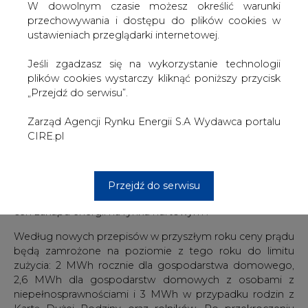
W dowolnym czasie możesz określić warunki
przechowywania i dostępu do plików cookies w
Chodzi o ustawę o szczególnych rozwiązaniach
ustawieniach przeglądarki internetowej.
służących ochronie odbiorców energii elektrycznej w
2023 r. w związku z sytuacją na rynku energii elektrycznej.
Jeśli zgadzasz się na wykorzystanie technologii
Celem nowych przepisów jest "uruchomienie
plików cookies wystarczy kliknąć poniższy przycisk
instrumentów zwiększających bezpieczeństwo
„Przejdź do serwisu”.
energetyczne gospodarstw domowych oraz
zapewnienie im ceny energii elektrycznej na poziomie
Zarząd Agencji Rynku Energii S.A Wydawca portalu
umożliwiającym opłacenie rachunków" - podano na
CIRE.pl
stronach Kancelarii Prezydenta RP.
Wsparcie ma polegać "na złagodzeniu rosnących
kosztów zużycia energii elektrycznej w gospodarstwach
Przejdź do serwisu
domowych wynikających w szczególności ze wzrostu
cen zakupu energii na rynku hurtowym".
Według nowych przepisów w przyszłym roku ceny prądu
będą zamrożone na poziomie z tego roku do limitu
zużycia: 2 MWh rocznie dla gospodarstwa domowego,
2,6 MWh dla gospodarstw domowych z osobami z
niepełnosprawnościami i 3 MWh w przypadku rodzin z