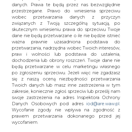
danych. Prawa te będą przez nas bezwzględnie
przestrzegane. Prawo do wniesienia sprzeciwu
wobec przetwarzania danych z przyczyn
związanych z Twoją szczególną sytuacją, po
Ustawa o ochronie odbiorców
energii elektrycznej w 2023 roku z
skutecznym wniesieniu prawa do sprzeciwu Twoje
podpisem prezydenta
dane nie będą przetwarzane o ile nie będzie istnieć
ważna prawnie uzasadniona podstawa do
przetwarzania, nadrzędna wobec Twoich interesów,
praw i wolności lub podstawa do ustalenia,
dochodzenia lub obrony roszczeń. Twoje dane nie
będą przetwarzane w celu marketingu własnego
po zgłoszeniu sprzeciwu. Jeżeli więc nie zgadzasz
Prezydent Andrzej Duda podpisał
się z naszą oceną niezbędności przetwarzania
ustawę o ochronie odbiorców energii
Twoich danych lub masz inne zastrzeżenia w tym
elektrycznej w 2023 r. - poinformowała
zakresie, koniecznie zgłoś sprzeciw lub prześlij nam
Kancelaria Prezydenta RP. Zgodnie z jej
swoje zastrzeżenia na adres Inspektora Ochrony
zapisami w przyszłym roku ceny prądu
Danych Osobowych pod adres
iod@are.waw.pl
.
będą zamrożone na poziomie z 2022 r.
Wycofanie zgody nie wpływa na zgodność z
do określonych limitów rocznego
prawem przetwarzania dokonanego przed jej
zużycia
wycofaniem.