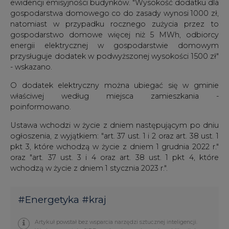
ewidencji emisyjności budynków. "Wysokość dodatku dla
gospodarstwa domowego co do zasady wynosi 1000 zł,
natomiast w przypadku rocznego zużycia przez to
gospodarstwo domowe więcej niż 5 MWh, odbiorcy
energii elektrycznej w gospodarstwie domowym
przysługuje dodatek w podwyższonej wysokości 1500 zł"
- wskazano.
O dodatek elektryczny można ubiegać się w gminie
właściwej według miejsca zamieszkania -
poinformowano.
Ustawa wchodzi w życie z dniem następującym po dniu
ogłoszenia, z wyjątkiem: "art. 37 ust. 1 i 2 oraz art. 38 ust. 1
pkt 3, które wchodzą w życie z dniem 1 grudnia 2022 r."
oraz "art. 37 ust. 3 i 4 oraz art. 38 ust. 1 pkt 4, które
wchodzą w życie z dniem 1 stycznia 2023 r.".
#
Energetyka
#
kraj
Artykuł powstał bez wsparcia narzędzi sztucznej inteligencji.