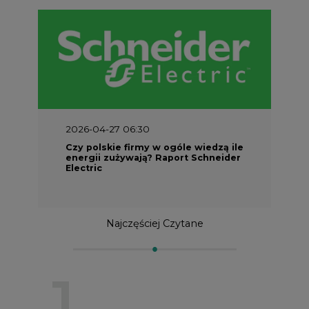
2026-04-27 06:30
Czy polskie firmy w ogóle wiedzą ile
energii zużywają? Raport Schneider
Electric
Najczęściej Czytane
1