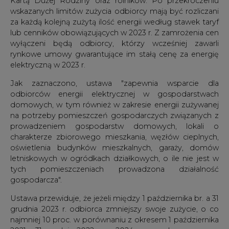
Kartą Dużej Rodziny oraz rolników. Po przekroczeniu
wskazanych limitów zużycia odbiorcy mają być rozliczani
za każdą kolejną zużytą ilość energii według stawek taryf
lub cenników obowiązujących w 2023 r. Z zamrożenia cen
wyłączeni będą odbiorcy, którzy wcześniej zawarli
rynkowe umowy gwarantujące im stałą cenę za energię
elektryczną w 2023 r.
Jak zaznaczono, ustawa "zapewnia wsparcie dla
odbiorców energii elektrycznej w gospodarstwach
domowych, w tym również w zakresie energii zużywanej
na potrzeby pomieszczeń gospodarczych związanych z
prowadzeniem gospodarstw domowych, lokali o
charakterze zbiorowego mieszkania, węzłów cieplnych,
oświetlenia budynków mieszkalnych, garaży, domów
letniskowych w ogródkach działkowych, o ile nie jest w
tych pomieszczeniach prowadzona działalność
gospodarcza".
Ustawa przewiduje, że jeżeli między 1 października br. a 31
grudnia 2023 r. odbiorca zmniejszy swoje zużycie, o co
najmniej 10 proc. w porównaniu z okresem 1 października