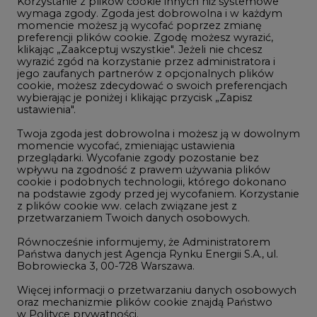
Korzystanie z plików cookie innych niż systemowe
Innowacje i AI
wymaga zgody. Zgoda jest dobrowolna i w każdym
momencie możesz ją wycofać poprzez zmianę
Telekomunikacja i IT
preferencji plików cookie. Zgodę możesz wyrazić,
klikając „Zaakceptuj wszystkie". Jeżeli nie chcesz
Handel emisjami CO2
wyrazić zgód na korzystanie przez administratora i
Wodór
jego zaufanych partnerów z opcjonalnych plików
cookie, możesz zdecydować o swoich preferencjach
Górnictwo
wybierając je poniżej i klikając przycisk „Zapisz
ustawienia".
Zmiany klimatyczne
Twoja zgoda jest dobrowolna i możesz ją w dowolnym
momencie wycofać, zmieniając ustawienia
przeglądarki. Wycofanie zgody pozostanie bez
Atom
wpływu na zgodność z prawem używania plików
Fotowoltaika
cookie i podobnych technologii, którego dokonano
na podstawie zgody przed jej wycofaniem. Korzystanie
Offshore wind
z plików cookie ww. celach związane jest z
przetwarzaniem Twoich danych osobowych.
Magazyny energii
Równocześnie informujemy, że Administratorem
Zielone samorządy
Państwa danych jest Agencja Rynku Energii S.A., ul.
Bobrowiecka 3, 00-728 Warszawa.
Zielona gospodarka
Więcej informacji o przetwarzaniu danych osobowych
oraz mechanizmie plików cookie znajdą Państwo
w
Polityce prywatności
.