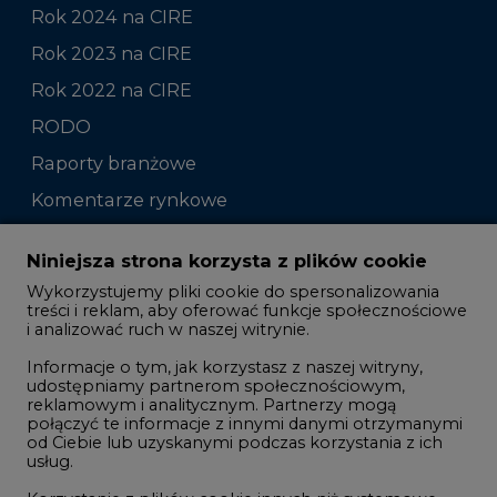
Rok 2024 na CIRE
Rok 2023 na CIRE
Rok 2022 na CIRE
RODO
Raporty branżowe
Komentarze rynkowe
Zmiany kadrowe na rynku
Niniejsza strona korzysta z plików cookie
Wykorzystujemy pliki cookie do spersonalizowania
Studio CIRE
treści i reklam, aby oferować funkcje społecznościowe
i analizować ruch w naszej witrynie.
Rozmowy o energetyce
Informacje o tym, jak korzystasz z naszej witryny,
Gospodarka
udostępniamy partnerom społecznościowym,
reklamowym i analitycznym. Partnerzy mogą
Geopolityka
połączyć te informacje z innymi danymi otrzymanymi
LTE450
od Ciebie lub uzyskanymi podczas korzystania z ich
usług.