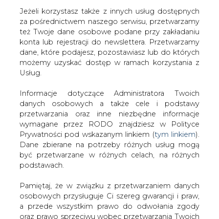
Jeżeli korzystasz także z innych usług dostępnych
za pośrednictwem naszego serwisu, przetwarzamy
też Twoje dane osobowe podane przy zakładaniu
konta lub rejestracji do newslettera. Przetwarzamy
Strona główna
/
SERWIS INFORMACYJNY CIRE
dane, które podajesz, pozostawiasz lub do których
24
/
Ustawa o ochronie odbiorców energii elektrycznej
możemy uzyskać dostęp w ramach korzystania z
w 2023 roku z podpisem prezydenta
Usług.
Redakcja
CIRE.PL
Informacje dotyczące Administratora Twoich
2022-10-17 07:00
danych osobowych a także cele i podstawy
drukuj
przetwarzania oraz inne niezbędne informacje
skomentuj
wymagane przez RODO znajdziesz w Polityce
udostępnij
:
Prywatności pod wskazanym linkiem (
tym linkiem
).
Dane zbierane na potrzeby różnych usług mogą
być przetwarzane w różnych celach, na różnych
podstawach.
Pamiętaj, że w związku z przetwarzaniem danych
osobowych przysługuje Ci szereg gwarancji i praw,
a przede wszystkim prawo do odwołania zgody
oraz prawo sprzeciwu wobec przetwarzania Twoich