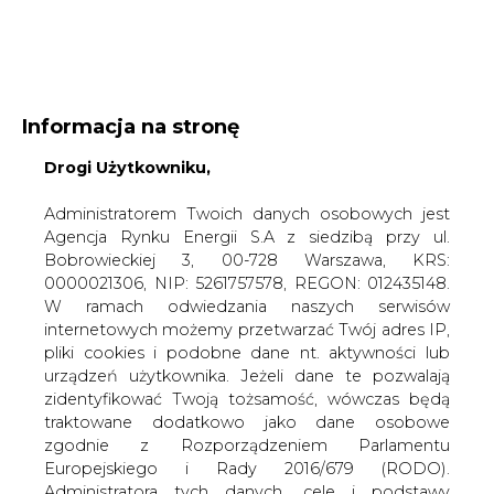
WYDAWCA PORTALU:
Informacja na stronę
A
A
A
WIELKOŚĆ TEKSTU
Drogi Użytkowniku,
WYSOKI KONTRAST
ZALOGUJ SIĘ
Administratorem Twoich danych osobowych jest
Agencja Rynku Energii S.A z siedzibą przy ul.
Bobrowieckiej 3, 00-728 Warszawa, KRS:
0000021306, NIP: 5261757578, REGON: 012435148.
W ramach odwiedzania naszych serwisów
internetowych możemy przetwarzać Twój adres IP,
pliki cookies i podobne dane nt. aktywności lub
urządzeń użytkownika. Jeżeli dane te pozwalają
zidentyfikować Twoją tożsamość, wówczas będą
traktowane dodatkowo jako dane osobowe
zgodnie z Rozporządzeniem Parlamentu
Europejskiego i Rady 2016/679 (RODO).
WŁĄCZ CIRE.TV
Administratora tych danych, cele i podstawy
przetwarzania oraz inne informacje wymagane
przez RODO znajdziesz w Polityce Prywatności
pod
tym linkiem.