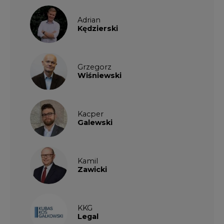
Grzegorz
Wiśniewski
Kacper
Galewski
Kamil
Zawicki
KKG
Legal
Patrycja
Nowakowska