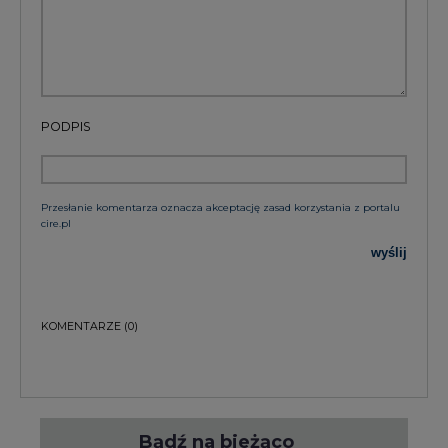
PODPIS
Przesłanie komentarza oznacza akceptację zasad korzystania z portalu
cire.pl
wyślij
KOMENTARZE
(0)
Bądź na bieżąco
Podając adres e-mail wyrażają Państwo zgodę
na otrzymywanie treści marketingowych w
postaci newslettera pocztą elektroniczną od