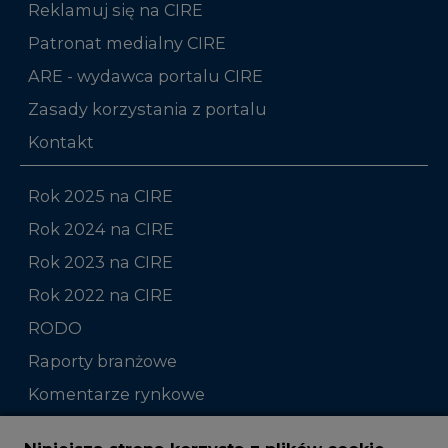
Zasady korzystania z portalu
Kontakt
Rok 2025 na CIRE
Rok 2024 na CIRE
Rok 2023 na CIRE
Rok 2022 na CIRE
RODO
Raporty branżowe
Komentarze rynkowe
Zmiany kadrowe na rynku
Niniejsza strona korzysta z plików cookie
Wykorzystujemy pliki cookie do spersonalizowania
Studio CIRE
treści i reklam, aby oferować funkcje społecznościowe
i analizować ruch w naszej witrynie.
Rozmowy o energetyce