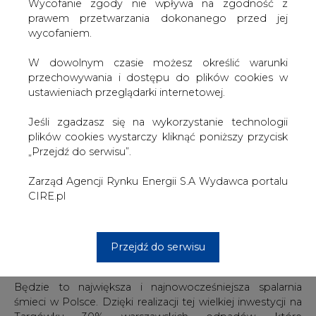
W dowolnym czasie możesz określić warunki
przechowywania i dostępu do plików cookies w
ustawieniach przeglądarki internetowej.
Jeśli zgadzasz się na wykorzystanie technologii
plików cookies wystarczy kliknąć poniższy przycisk
„Przejdź do serwisu”.
Zarząd Agencji Rynku Energii S.A Wydawca portalu
CIRE.pl
Spalarnia śmieci Warszawa Targówek jest
Przejdź do serwisu
rozbudowywana już drugi rok.
Będzie to największa i najnowocześniejsza spalarnia
śmieci w Polsce. Dzięki realizacji tej wielkiej inwestycji na
Targówku 30% warszawskich odpadów, które
są najtrudniejsze i najbardziej kosztowne do
przetworzenia będzie unieszkodliwiana w ekologiczny
sposób. Zakład Unieszkodliwiania Stałych Odpadów