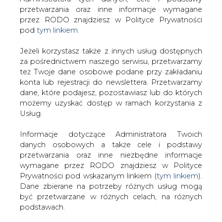
Strona główna
/
CIRE TV
/
Warszawa zyska
Jeżeli korzystasz także z innych usług dostępnych
nowoczesną spalarnię
za pośrednictwem naszego serwisu, przetwarzamy
też Twoje dane osobowe podane przy zakładaniu
Redakcja
CIRE.PL
konta lub rejestracji do newslettera. Przetwarzamy
2023-07-14 12:30
dane, które podajesz, pozostawiasz lub do których
drukuj
możemy uzyskać dostęp w ramach korzystania z
skomentuj
Usług.
udostępnij
:
Informacje dotyczące Administratora Twoich
danych osobowych a także cele i podstawy
przetwarzania oraz inne niezbędne informacje
Warszawa zyska nowoczesną
wymagane przez RODO znajdziesz w Polityce
spalarnię
Prywatności pod wskazanym linkiem (
tym linkiem
).
Dane zbierane na potrzeby różnych usług mogą
być przetwarzane w różnych celach, na różnych
podstawach.
Pamiętaj, że w związku z przetwarzaniem danych
osobowych przysługuje Ci szereg gwarancji i praw,
Na warszawskim Targówku, przy ul.
a przede wszystkim prawo do odwołania zgody
Zabranieckiej trwa rozbudowa Zakładu
oraz prawo sprzeciwu wobec przetwarzania Twoich