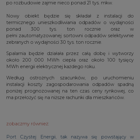
ponad 300 tys. ton rocznie oraz w
pełni zautomatyzowanej sortowni odpadów selektywnie
zebranych o wydajności 30 tys. ton rocznie.
Spalarnia będzie działała przez całą dobę i wytworzy
około 200 000 MWh ciepła oraz około 100 tysięcy
MWh energii elektrycznej każdego roku.
Według ostrożnych szacunków, po uruchomieniu
instalacji koszty zagospodarowania odpadów spadną
poniżej prognozowanej na ten czas ceny rynkowej, co
ma przełożyć się na niższe rachunki dla mieszkańców.
zobaczmy również
:
Port Czystej Energii, tak nazywa się powstający w
Gdańsku zakład termicznego przekształcania odpadów
komunalnych. Oddanie do użytkowania instalacji
planowane jest na koniec 2023 roku