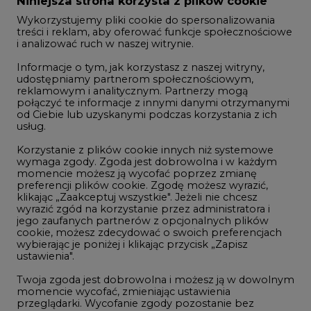
Informacje o tym, jak korzystasz z naszej witryny,
Gospodarka
udostępniamy partnerom społecznościowym,
reklamowym i analitycznym. Partnerzy mogą
Geopolityka
połączyć te informacje z innymi danymi otrzymanymi
LTE450
od Ciebie lub uzyskanymi podczas korzystania z ich
usług.
Korzystanie z plików cookie innych niż systemowe
Innowacje i AI
wymaga zgody. Zgoda jest dobrowolna i w każdym
momencie możesz ją wycofać poprzez zmianę
Telekomunikacja i IT
preferencji plików cookie. Zgodę możesz wyrazić,
klikając „Zaakceptuj wszystkie". Jeżeli nie chcesz
Handel emisjami CO2
wyrazić zgód na korzystanie przez administratora i
Wodór
jego zaufanych partnerów z opcjonalnych plików
cookie, możesz zdecydować o swoich preferencjach
Górnictwo
wybierając je poniżej i klikając przycisk „Zapisz
ustawienia".
Zmiany klimatyczne
Twoja zgoda jest dobrowolna i możesz ją w dowolnym
momencie wycofać, zmieniając ustawienia
przeglądarki. Wycofanie zgody pozostanie bez
Atom
wpływu na zgodność z prawem używania plików
Fotowoltaika
cookie i podobnych technologii, którego dokonano
na podstawie zgody przed jej wycofaniem. Korzystanie
Offshore wind
z plików cookie ww. celach związane jest z
przetwarzaniem Twoich danych osobowych.