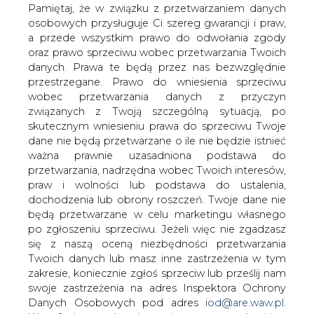
Unieszkodliwiania Stałych Odpadów
danych. Prawa te będą przez nas bezwzględnie
Komunalnych. Od kilku tygodni trwają
przestrzegane. Prawo do wniesienia sprzeciwu
roboty wykończeniowe i prace
wobec przetwarzania danych z przyczyn
technologiczne
związanych z Twoją szczególną sytuacją, po
skutecznym wniesieniu prawa do sprzeciwu Twoje
dane nie będą przetwarzane o ile nie będzie istnieć
ważna prawnie uzasadniona podstawa do
przetwarzania, nadrzędna wobec Twoich interesów,
praw i wolności lub podstawa do ustalenia,
dochodzenia lub obrony roszczeń. Twoje dane nie
będą przetwarzane w celu marketingu własnego
po zgłoszeniu sprzeciwu. Jeżeli więc nie zgadzasz
się z naszą oceną niezbędności przetwarzania
Twoich danych lub masz inne zastrzeżenia w tym
zakresie, koniecznie zgłoś sprzeciw lub prześlij nam
swoje zastrzeżenia na adres Inspektora Ochrony
Danych Osobowych pod adres
iod@are.waw.pl
.
Wycofanie zgody nie wpływa na zgodność z
prawem przetwarzania dokonanego przed jej
wycofaniem.