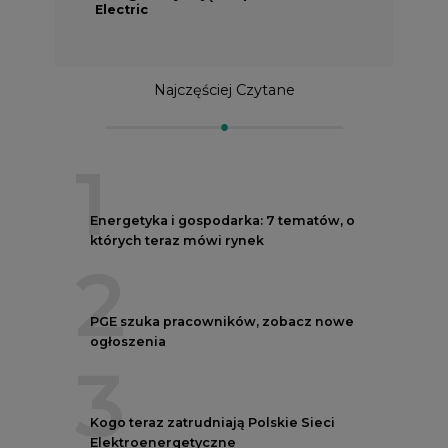
Najczęściej Czytane
1
Energetyka i gospodarka: 7 tematów, o
których teraz mówi rynek
2
PGE szuka pracowników, zobacz nowe
ogłoszenia
3
Kogo teraz zatrudniają Polskie Sieci
Elektroenergetyczne
4
Do końca sierpnia trzeba złożyć wniosek