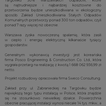
Komunalnych przetworzy ponad 300 ton odpadów, czyli
ponad 7 razy więcej niż obecnie.
Warszawa zyska nowoczesną spalarnię, która zasili
w ciepło i energię elektryczną kilkanaście tysięcy
gospodarstw.
Generalnym wykonawcą inwestycji jest koreańska
firma Posco Engineering & Construction Co. Ltd., która
wygrała przetarg na realizację z kwotą 1 668 062 936,99 zł
netto.
Projekt rozbudowy opracowała firma Sweco Consultung.
Zakład przy ul. Zabranieckiej na Targówku będzie
największą tego typu instalacją w Polsce, która znajdzie
się na stosunkowo niewielkiej działce. Powierzchnia
obecnie pracującej instalacji wynosi niecałe 14 tys. mkw., a
po rozbudowie zajmie nieco ponad 21 tys. mkw.
Nowy obiekt będzie się składał z instalacji do
termicznego unieszkodliwiania odpadów o wydajności