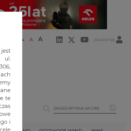
A
A
ZALOGUJ SIĘ
ŚĆ TEKSTU
A
jest
 ul.
306,
ach
żemy
dane
e te
czas
owe
go i
cele