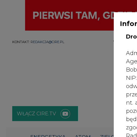
Info
Dro
WYDAWCA PO
KONTAKT:
REDAKCJA@CIRE.PL
Adm
Age
Bob
NI
odw
prz
nt.
poz
WŁĄCZ CIRE.TV
bę
zgo
Rad