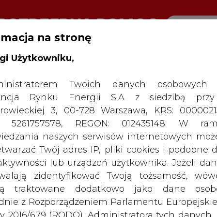
rmacja na stronę
gi Użytkowniku,
RTALU:
WIELKO
WYSOKI KONTRAST
inistratorem Twoich danych osobowych 
ncja Rynku Energii S.A z siedzibą przy
rowieckiej 3, 00-728 Warszawa, KRS: 0000021
P: 5261757578, REGON: 012435148. W ram
iedzania naszych serwisów internetowych mo
etwarzać Twój adres IP, pliki cookies i podobne 
 aktywności lub urządzeń użytkownika. Jeżeli dan
walają zidentyfikować Twoją tożsamość, wów
dą traktowane dodatkowo jako dane osob
dnie z Rozporządzeniem Parlamentu Europejskie
y 2016/679 (RODO). Administratora tych danych, 