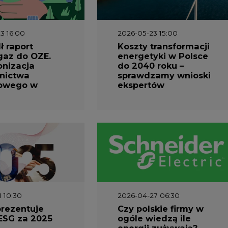
3 16:00
2026-05-23 15:00
 raport
Koszty transformacji
gaz do OZE.
energetyki w Polsce
nizacja
do 2040 roku –
nictwa
sprawdzamy wnioski
owego w
ekspertów
1 10:30
2026-04-27 06:30
prezentuje
Czy polskie firmy w
ESG za 2025
ogóle wiedzą ile