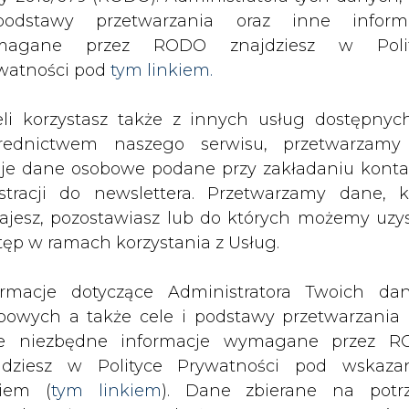
SPODARKA
ZMIANY KADROWE NA RYNKU
CIEP
odstawy przetwarzania oraz inne inform
magane przez RODO znajdziesz w Polit
watności pod
tym linkiem.
ść wniosków o fundusze na gospodarkę wodno-ściekową na 
eli korzystasz także z innych usług dostępnyc
drukuj
skomentuj
udostępnij
:
rednictwem naszego serwisu, przetwarzamy
je dane osobowe podane przy zakładaniu konta
estracji do newslettera. Przetwarzamy dane, k
ajesz, pozostawiasz lub do których możemy uzy
tęp w ramach korzystania z Usług.
ormacje dotyczące Administratora Twoich da
bowych a także cele i podstawy przetwarzania 
e niezbędne informacje wymagane przez 
jdziesz w Polityce Prywatności pod wskaz
kiem (
tym linkiem
). Dane zbierane na potr