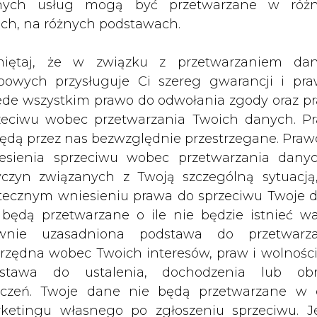
nych usług mogą być przetwarzane w róż
ach, na różnych podstawach.
iętaj, że w związku z przetwarzaniem da
bowych przysługuje Ci szereg gwarancji i pra
pixaba
ede wszystkim prawo do odwołania zgody oraz p
zeciwu wobec przetwarzania Twoich danych. P
będą przez nas bezwzględnie przestrzegane. Praw
esienia sprzeciwu wobec przetwarzania dany
yczyn związanych z Twoją szczególną sytuacją
tecznym wniesieniu prawa do sprzeciwu Twoje 
 będą przetwarzane o ile nie będzie istnieć w
o Powietrza
wnie uzasadniona podstawa do przetwarza
rzędna wobec Twoich interesów, praw i wolności
m Nowak złożono wnioski o wsparcie na inwestyc
stawa do ustalenia, dochodzenia lub ob
ld 229 mln 194 tys. 383 zł.. To aż sześciokro
zczeń. Twoje dane nie będą przetwarzane w 
w wysokości 880 mln zł. Przy czym potrzeby gmi
ketingu własnego po zgłoszeniu sprzeciwu. Je