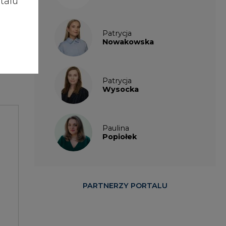
talu
Patrycja
Nowakowska
enie
Patrycja
Wysocka
Paulina
Popiołek
PARTNERZY PORTALU