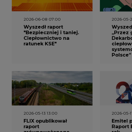
2026-06-08 07:00
2026-05-2
Wyszedł raport
Wyszedł
"Bezpieczniej i taniej.
„Przez 
Ciepłownictwo na
Dekarbo
ratunek KSE"
ciepłow
system
Polsce”
2026-05-13 13:00
2026-05-1
FLIX opublikował
Emitel 
raport
Raport 