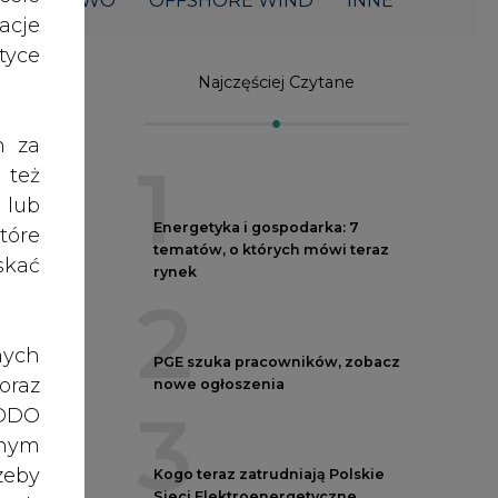
ŁOWNICTWO
OFFSHORE WIND
INNE
acje
yce
Najczęściej Czytane
wsi
h za
1
 też
 lub
Energetyka i gospodarka: 7
tóre
tematów, o których mówi teraz
skać
rynek
2
nych
PGE szuka pracowników, zobacz
oraz
nowe ogłoszenia
3
RODO
anym
zeby
Kogo teraz zatrudniają Polskie
Sieci Elektroenergetyczne