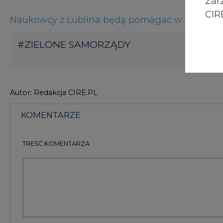
Zar
CIRE
Naukowcy z Lublina będą pomagać w monitori
#
ZIELONE SAMORZĄDY
Autor: Redakcja CIRE.PL
KOMENTARZE
TREŚĆ KOMENTARZA