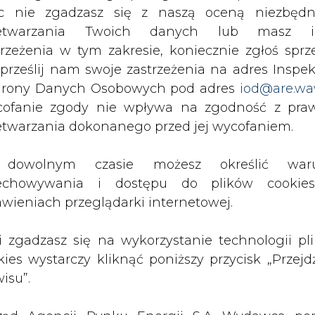
c nie zgadzasz się z naszą oceną niezbędn
zetwarzania Twoich danych lub masz i
trzeżenia w tym zakresie, koniecznie zgłoś sprz
 w zrównoważoną gospodarkę wodno-ściekową 
 prześlij nam swoje zastrzeżenia na adres Inspek
jewództw przeprowadziły już nabory wniosków
rony Danych Osobowych pod adres
iod@are.wa
ące o kolejności przyznawania pomocy w rama
.
ofanie zgody nie wpływa na zgodność z pr
etwarzania dokonanego przed jej wycofaniem.
dowolnym czasie możesz określić waru
o dużym zainteresowaniem, a Związek Gmin Wiejs
echowywania i dostępu do plików cooki
 na ten cel są kroplą w morzu potrzeb”. Jedyn
awieniach przeglądarki internetowej.
4 proc. puli alokacji.
li zgadzasz się na wykorzystanie technologii pl
nansowana będzie cała kwota netto, a na gmi
kies wystarczy kliknąć poniższy przycisk „Przejd
isu”.