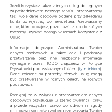
Jeżeli korzystasz także z innych usług dostępnych
za pośrednictwem naszego serwisu, przetwarzamy
też Twoje dane osobowe podane przy zakładaniu
konta lub rejestracji do newslettera. Przetwarzamy
Strona główna
/
SERWIS INFORMACYJNY CIRE
dane, które podajesz, pozostawiasz lub do których
24
/
Wypełnienie magazynów gazu w Polsce na 16
możemy uzyskać dostęp w ramach korzystania z
lutego wyniosło 57 proc.
Usług.
2025-02-17 07:30
Informacje dotyczące Administratora Twoich
drukuj
danych osobowych a także cele i podstawy
skomentuj
przetwarzania oraz inne niezbędne informacje
udostępnij
:
wymagane przez RODO znajdziesz w Polityce
Prywatności pod wskazanym linkiem (
tym linkiem
).
Dane zbierane na potrzeby różnych usług mogą
być przetwarzane w różnych celach, na różnych
podstawach.
Pamiętaj, że w związku z przetwarzaniem danych
osobowych przysługuje Ci szereg gwarancji i praw,
a przede wszystkim prawo do odwołania zgody
oraz prawo sprzeciwu wobec przetwarzania Twoich