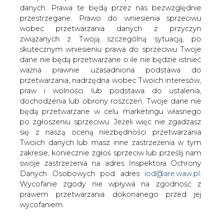
danych. Prawa te będą przez nas bezwzględnie
przestrzegane. Prawo do wniesienia sprzeciwu
wobec przetwarzania danych z przyczyn
Wypełnienie magazynów gazu w
Polsce na 16 lutego wyniosło 57
związanych z Twoją szczególną sytuacją, po
proc.
skutecznym wniesieniu prawa do sprzeciwu Twoje
dane nie będą przetwarzane o ile nie będzie istnieć
ważna prawnie uzasadniona podstawa do
przetwarzania, nadrzędna wobec Twoich interesów,
praw i wolności lub podstawa do ustalenia,
dochodzenia lub obrony roszczeń. Twoje dane nie
będą przetwarzane w celu marketingu własnego
Wypełnienie magazynów gazu w Polsce,
po zgłoszeniu sprzeciwu. Jeżeli więc nie zgadzasz
według stanu na 16 lutego, wyniosło 57
się z naszą oceną niezbędności przetwarzania
proc. - poinformował Gas Storage
Twoich danych lub masz inne zastrzeżenia w tym
Poland
zakresie, koniecznie zgłoś sprzeciw lub prześlij nam
swoje zastrzeżenia na adres Inspektora Ochrony
Danych Osobowych pod adres
iod@are.waw.pl
.
↳ Inny news z tej branży
Wycofanie zgody nie wpływa na zgodność z
prawem przetwarzania dokonanego przed jej
Orlen odnotował rekordowy rok sprzedaży małego LNG
wycofaniem.