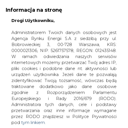
Informacja na stronę
Drogi Użytkowniku,
KONTAKT:
REDAKCJA@CIRE.PL
WYDAWCA PORTALU:
Administratorem Twoich danych osobowych jest
Agencja Rynku Energii S.A z siedzibą przy ul.
A
A
A
WIELKOŚĆ TEKSTU
WYSOKI KONTRAST
Bobrowieckiej 3, 00-728 Warszawa, KRS:
0000021306, NIP: 5261757578, REGON: 012435148.
ZALOGUJ SIĘ
W ramach odwiedzania naszych serwisów
internetowych możemy przetwarzać Twój adres IP,
pliki cookies i podobne dane nt. aktywności lub
urządzeń użytkownika. Jeżeli dane te pozwalają
zidentyfikować Twoją tożsamość, wówczas będą
traktowane dodatkowo jako dane osobowe
zgodnie z Rozporządzeniem Parlamentu
Europejskiego i Rady 2016/679 (RODO).
Administratora tych danych, cele i podstawy
przetwarzania oraz inne informacje wymagane
przez RODO znajdziesz w Polityce Prywatności
pod
tym linkiem.
WŁĄCZ CIRE.TV