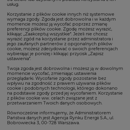
usług.
Korzystanie z plików cookie innych niż systemowe
Innowacje i AI
wymaga zgody. Zgoda jest dobrowolna i w każdym
momencie możesz ją wycofać poprzez zmianę
Telekomunikacja i IT
preferencji plików cookie. Zgodę możesz wyrazić,
klikając „Zaakceptuj wszystkie". Jeżeli nie chcesz
Handel emisjami CO2
wyrazić zgód na korzystanie przez administratora i
Wodór
jego zaufanych partnerów z opcjonalnych plików
cookie, możesz zdecydować o swoich preferencjach
Górnictwo
wybierając je poniżej i klikając przycisk „Zapisz
ustawienia".
Zmiany klimatyczne
Twoja zgoda jest dobrowolna i możesz ją w dowolnym
momencie wycofać, zmieniając ustawienia
przeglądarki. Wycofanie zgody pozostanie bez
Atom
wpływu na zgodność z prawem używania plików
Fotowoltaika
cookie i podobnych technologii, którego dokonano
na podstawie zgody przed jej wycofaniem. Korzystanie
Offshore wind
z plików cookie ww. celach związane jest z
przetwarzaniem Twoich danych osobowych.
Magazyny energii
Równocześnie informujemy, że Administratorem
Zielone samorządy
Państwa danych jest Agencja Rynku Energii S.A., ul.
Bobrowiecka 3, 00-728 Warszawa.
Zielona gospodarka