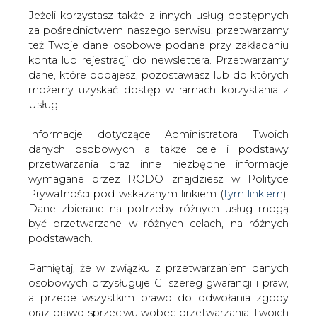
Jeżeli korzystasz także z innych usług dostępnych
za pośrednictwem naszego serwisu, przetwarzamy
też Twoje dane osobowe podane przy zakładaniu
konta lub rejestracji do newslettera. Przetwarzamy
dane, które podajesz, pozostawiasz lub do których
Reklama
możemy uzyskać dostęp w ramach korzystania z
Usług.
Strona główna
/
SHELL
Informacje dotyczące Administratora Twoich
danych osobowych a także cele i podstawy
Najczęściej Czytane
przetwarzania oraz inne niezbędne informacje
wymagane przez RODO znajdziesz w Polityce
Prywatności pod wskazanym linkiem (
tym linkiem
).
1
Dane zbierane na potrzeby różnych usług mogą
być przetwarzane w różnych celach, na różnych
podstawach.
PGE szuka pracowników, zobacz nowe
ogłoszenia
Pamiętaj, że w związku z przetwarzaniem danych
2
osobowych przysługuje Ci szereg gwarancji i praw,
a przede wszystkim prawo do odwołania zgody
oraz prawo sprzeciwu wobec przetwarzania Twoich