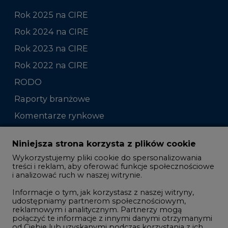
Rok 2025 na CIRE
Rok 2024 na CIRE
Rok 2023 na CIRE
Rok 2022 na CIRE
RODO
Raporty branżowe
Komentarze rynkowe
Zmiany kadrowe na rynku
Niniejsza strona korzysta z plików cookie
Wykorzystujemy pliki cookie do spersonalizowania
Studio CIRE
treści i reklam, aby oferować funkcje społecznościowe
i analizować ruch w naszej witrynie.
Rozmowy o energetyce
Informacje o tym, jak korzystasz z naszej witryny,
Gospodarka
udostępniamy partnerom społecznościowym,
reklamowym i analitycznym. Partnerzy mogą
Geopolityka
połączyć te informacje z innymi danymi otrzymanymi
LTE450
od Ciebie lub uzyskanymi podczas korzystania z ich