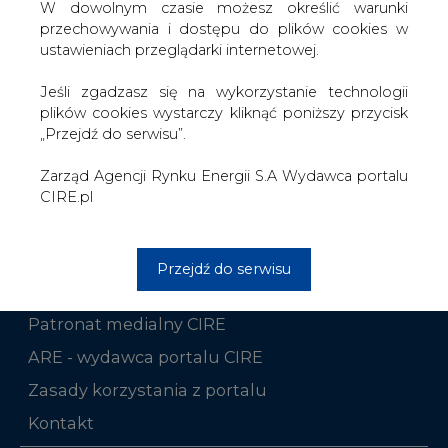
W dowolnym czasie możesz określić warunki
przechowywania i dostępu do plików cookies w
ustawieniach przeglądarki internetowej.
Jeśli zgadzasz się na wykorzystanie technologii
plików cookies wystarczy kliknąć poniższy przycisk
„Przejdź do serwisu”.
WYDAWCA PORTALU
Zarząd Agencji Rynku Energii S.A Wydawca portalu
CIRE.pl
CIRE - kim jesteśmy
Przejdź do serwisu
Reklamuj się na CIRE
Patronat medialny CIRE
ARE - wydawca portalu CIRE
Zasady korzystania z portalu
Kontakt