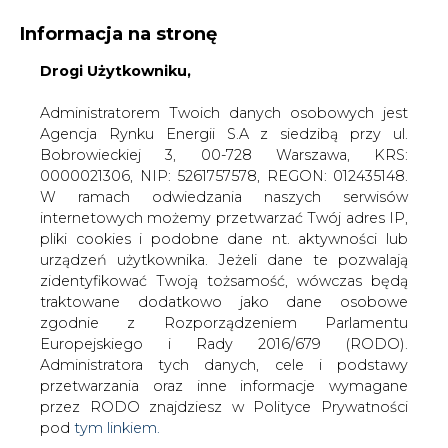
Informacja na stronę
Drogi Użytkowniku,
KONTAKT:
REDAKCJA@CIRE.PL
WYDAWCA PORTALU:
Administratorem Twoich danych osobowych jest
Agencja Rynku Energii S.A z siedzibą przy ul.
A
A
A
WIELKOŚĆ TEKSTU
WYSOKI KONTRAST
Bobrowieckiej 3, 00-728 Warszawa, KRS:
0000021306, NIP: 5261757578, REGON: 012435148.
ZALOGUJ SIĘ
W ramach odwiedzania naszych serwisów
internetowych możemy przetwarzać Twój adres IP,
pliki cookies i podobne dane nt. aktywności lub
urządzeń użytkownika. Jeżeli dane te pozwalają
zidentyfikować Twoją tożsamość, wówczas będą
traktowane dodatkowo jako dane osobowe
zgodnie z Rozporządzeniem Parlamentu
Europejskiego i Rady 2016/679 (RODO).
Administratora tych danych, cele i podstawy
przetwarzania oraz inne informacje wymagane
przez RODO znajdziesz w Polityce Prywatności
pod
tym linkiem.
WŁĄCZ CIRE.TV