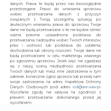
W Gorzowie Wielkopolskim ruszyły
danych. Prawa te będą przez nas bezwzględnie
przygotowania do budowy fabryki rakiet
przestrzegane. Prawo do wniesienia sprzeciwu
3
wobec przetwarzania danych z przyczyn
związanych z Twoją szczególną sytuacją, po
skutecznym wniesieniu prawa do sprzeciwu Twoje
Budowa terminala intermodalnego w
dane nie będą przetwarzane o ile nie będzie istnieć
Zabrzu wkracza w końcowy etap
ważna prawnie uzasadniona podstawa do
realizacji
przetwarzania, nadrzędna wobec Twoich interesów,
4
praw i wolności lub podstawa do ustalenia,
dochodzenia lub obrony roszczeń. Twoje dane nie
będą przetwarzane w celu marketingu własnego
Kogo teraz zatrudniają Polskie Sieci
po zgłoszeniu sprzeciwu. Jeżeli więc nie zgadzasz
Elektroenergetyczne
5
się z naszą oceną niezbędności przetwarzania
Twoich danych lub masz inne zastrzeżenia w tym
zakresie, koniecznie zgłoś sprzeciw lub prześlij nam
Do końca sierpnia trzeba złożyć wniosek
swoje zastrzeżenia na adres Inspektora Ochrony
o bon ciepłowniczy
Danych Osobowych pod adres
iod@are.waw.pl
.
Wycofanie zgody nie wpływa na zgodność z
prawem przetwarzania dokonanego przed jej
wycofaniem.