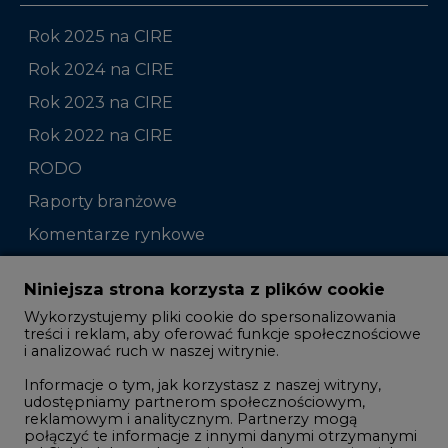
Rok 2023 na CIRE
Rok 2022 na CIRE
RODO
Raporty branżowe
Komentarze rynkowe
Zmiany kadrowe na rynku
Niniejsza strona korzysta z plików cookie
Wykorzystujemy pliki cookie do spersonalizowania
Studio CIRE
treści i reklam, aby oferować funkcje społecznościowe
i analizować ruch w naszej witrynie.
Rozmowy o energetyce
Informacje o tym, jak korzystasz z naszej witryny,
Gospodarka
udostępniamy partnerom społecznościowym,
reklamowym i analitycznym. Partnerzy mogą
Geopolityka
połączyć te informacje z innymi danymi otrzymanymi
LTE450
od Ciebie lub uzyskanymi podczas korzystania z ich
usług.
Korzystanie z plików cookie innych niż systemowe
Innowacje i AI
wymaga zgody. Zgoda jest dobrowolna i w każdym