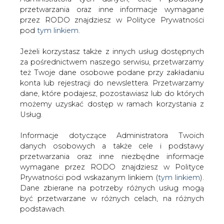
Strona główna
/
TRANSPORT
/
Polski oddział
Jeżeli korzystasz także z innych usług dostępnych
Volkswagena wyłączy w kwietniu linie produkcyjne w
za pośrednictwem naszego serwisu, przetwarzamy
też Twoje dane osobowe podane przy zakładaniu
fabryce w Wielkopolsce.
konta lub rejestracji do newslettera. Przetwarzamy
2021-04-13 10:00
dane, które podajesz, pozostawiasz lub do których
drukuj
możemy uzyskać dostęp w ramach korzystania z
skomentuj
Usług.
udostępnij
:
Informacje dotyczące Administratora Twoich
danych osobowych a także cele i podstawy
przetwarzania oraz inne niezbędne informacje
wymagane przez RODO znajdziesz w Polityce
Prywatności pod wskazanym linkiem (
tym linkiem
).
Dane zbierane na potrzeby różnych usług mogą
być przetwarzane w różnych celach, na różnych
podstawach.
Pamiętaj, że w związku z przetwarzaniem danych
osobowych przysługuje Ci szereg gwarancji i praw,
a przede wszystkim prawo do odwołania zgody
Polski oddział Volkswagena
oraz prawo sprzeciwu wobec przetwarzania Twoich
wyłączy w kwietniu linie