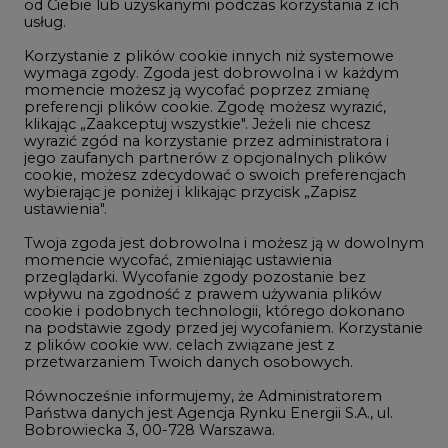
momencie możesz ją wycofać poprzez zmianę
Telekomunikacja i IT
preferencji plików cookie. Zgodę możesz wyrazić,
klikając „Zaakceptuj wszystkie". Jeżeli nie chcesz
Handel emisjami CO2
wyrazić zgód na korzystanie przez administratora i
Wodór
jego zaufanych partnerów z opcjonalnych plików
cookie, możesz zdecydować o swoich preferencjach
Górnictwo
wybierając je poniżej i klikając przycisk „Zapisz
ustawienia".
Zmiany klimatyczne
Twoja zgoda jest dobrowolna i możesz ją w dowolnym
momencie wycofać, zmieniając ustawienia
przeglądarki. Wycofanie zgody pozostanie bez
Atom
wpływu na zgodność z prawem używania plików
Fotowoltaika
cookie i podobnych technologii, którego dokonano
na podstawie zgody przed jej wycofaniem. Korzystanie
Offshore wind
z plików cookie ww. celach związane jest z
przetwarzaniem Twoich danych osobowych.
Magazyny energii
Równocześnie informujemy, że Administratorem
Zielone samorządy
Państwa danych jest Agencja Rynku Energii S.A., ul.
Bobrowiecka 3, 00-728 Warszawa.
Zielona gospodarka
Więcej informacji o przetwarzaniu danych osobowych
oraz mechanizmie plików cookie znajdą Państwo
w
Polityce prywatności
.