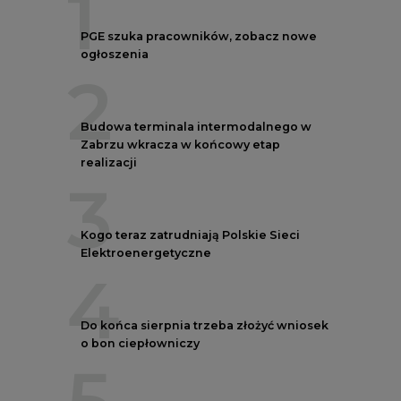
2
Budowa terminala intermodalnego w
Zabrzu wkracza w końcowy etap
realizacji
3
Kogo teraz zatrudniają Polskie Sieci
Elektroenergetyczne
4
Do końca sierpnia trzeba złożyć wniosek
o bon ciepłowniczy
5
Przegląd najnowszych rekrutacji na
stanowiska kierownicze w polskiej
energetyce