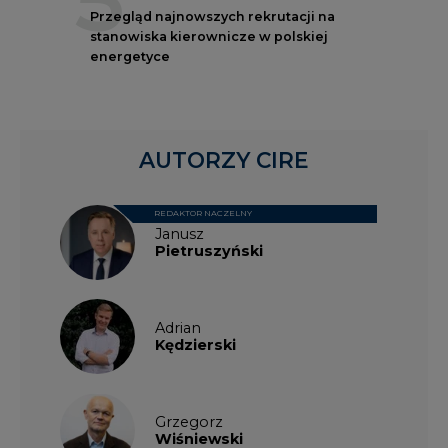
AUTORZY CIRE
REDAKTOR NACZELNY
Janusz
Pietruszyński
Adrian
Kędzierski
Grzegorz
Wiśniewski
Kacper