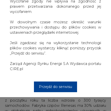
W dowolnym czasie możesz określić warunki
w przypadku niemieckiego koncernu odpowiadają dwa
przechowywania i dostępu do plików cookies w
zdarzenia losowe - główny dostawca z Teksasu
ustawieniach przeglądarki internetowej.
wstrzymał prace ze względu na silny atak zimy w lutym,
natomiast japoński poddostawca, Renesas, boryka się ze
Jeśli zgadzasz się na wykorzystanie technologii
skutkami marcowego pożaru zakładu. Japończycy
plików cookies wystarczy kliknąć poniższy przycisk
zadeklarowali przeniesienie części produkcji w inne
„Przejdź do serwisu”.
miejsce, ale jednocześnie zaznaczyli, że przywrócenie
normalnej pracy potrwa co najmniej 100 dni.
Zarząd Agencji Rynku Energii S.A Wydawca portalu
CIRE.pl
Jak podkreślają eksperci IHS Markit, wydarzenia w
Ameryce i Azji znacznie pogłębiły i tak już istniejący
problem braku półprzewodników. Zdaniem analityków, w
konsekwencji zakłócenia w światowej produkcji aut będą
Przejdź do serwisu
dotyczyły ponad 1,3 miliona pojazdów o ładowności
poniżej tony, co oznacza, że w porównaniu z prognozami
z początku roku ta liczba wzrosła o 300 tysięcy
samochodów. Fabryka czipów Renesas ma 30% udziału
w globalnym rynku mikrokontrolerów używanych w
samochodach. Specjaliści z IHS Markit uważają, że
sytuacja może stabilizować się dopiero w IV kwartale.