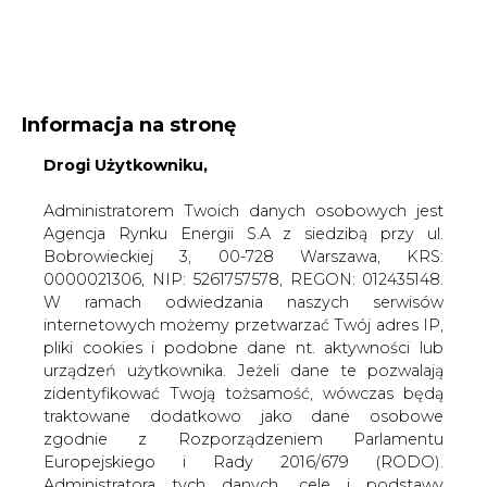
WYDAWCA PORTALU:
Informacja na stronę
A
A
A
Drogi Użytkowniku,
WIELKOŚĆ TEKSTU
WYSOKI KONTRAST
ZALOGUJ SIĘ
Administratorem Twoich danych osobowych jest
Agencja Rynku Energii S.A z siedzibą przy ul.
Bobrowieckiej 3, 00-728 Warszawa, KRS:
0000021306, NIP: 5261757578, REGON: 012435148.
W ramach odwiedzania naszych serwisów
internetowych możemy przetwarzać Twój adres IP,
pliki cookies i podobne dane nt. aktywności lub
urządzeń użytkownika. Jeżeli dane te pozwalają
zidentyfikować Twoją tożsamość, wówczas będą
traktowane dodatkowo jako dane osobowe
zgodnie z Rozporządzeniem Parlamentu
Europejskiego i Rady 2016/679 (RODO).
WŁĄCZ CIRE.TV
Administratora tych danych, cele i podstawy
przetwarzania oraz inne informacje wymagane
przez RODO znajdziesz w Polityce Prywatności
pod
tym linkiem.