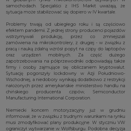
Problemy trwają od ubiegłego roku i są częściowo
efektem pandemii. Z jednej strony producenci pojazdów
wstrzymywali produkcję, przez co zmniejszali
zamówienia na mikrokontrolery, z drugiej - w związku z
pracą i nauką zdalną wzrósł popyt na czipy do laptopów
oraz urządzeń mobilnych. Za część dużego
zapotrzebowania na półprzewodniki odpowiadają także
firmy i osoby zajmujące się obliczaniem kryptowalut.
Sytuację pogorszyły lockdowny w Azji Południowo-
Wschodniej, a niedobory wynikają dodatkowo z restrykcji
nałożonych przez amerykańskie ministerstwo handlu na
chińskiego producenta czipów, Semiconductor
Manufacturing International Corporation.
Niemiecki koncern motoryzacyjny już w grudniu
informował, że w związku z trudnymi warunkami na rynku
musi zmodyfikować plany produkcyjne. W styczniu VW
ograniczył wytwarzanie w Wolfsburgu. Podobna decyzja
zapadła w zakładzie Audi w Neckarsulm, linie zatrzymały
lub spowolniły również: Ford, General Motors, Honda i
Toyota oraz dostawcy komponentów, m.in. Bosch i
Continental. Taiwan Semiconductor Manufacturing