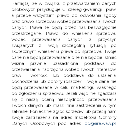
danych. Prawa te będą przez nas bezwzględnie
produkcyjne w fabryce w
Wielkopolsce.
przestrzegane. Prawo do wniesienia sprzeciwu
wobec przetwarzania danych z przyczyn
związanych z Twoją szczególną sytuacją, po
skutecznym wniesieniu prawa do sprzeciwu Twoje
dane nie będą przetwarzane o ile nie będzie istnieć
ważna prawnie uzasadniona podstawa do
przetwarzania, nadrzędna wobec Twoich interesów,
Przyczyną są problemy na rynku
praw i wolności lub podstawa do ustalenia,
półprzewodników niezbędnych m.in. w
dochodzenia lub obrony roszczeń. Twoje dane nie
sektorze motoryzacyjnym. Trudności w
będą przetwarzane w celu marketingu własnego
dostawach czipów pogłębiły się z
po zgłoszeniu sprzeciwu. Jeżeli więc nie zgadzasz
się z naszą oceną niezbędności przetwarzania
powodu załamania pogody w USA i
Twoich danych lub masz inne zastrzeżenia w tym
pożaru w Japonii. Analitycy szacują, że
zakresie, koniecznie zgłoś sprzeciw lub prześlij nam
w tym roku na całym świecie koncerny
swoje zastrzeżenia na adres Inspektora Ochrony
wyprodukują o 1,3 miliona mniej aut niż
Danych Osobowych pod adres
iod@are.waw.pl
.
planowały.
Wycofanie zgody nie wpływa na zgodność z
prawem przetwarzania dokonanego przed jej
Linie Volkswagena w fabryce w wielkopolskiej Wrześni nie
wycofaniem.
będą działały od 12 do 30 kwietnia. Przedsiębiorstwo
tłumaczy, że powód to brak półprzewodników, za który