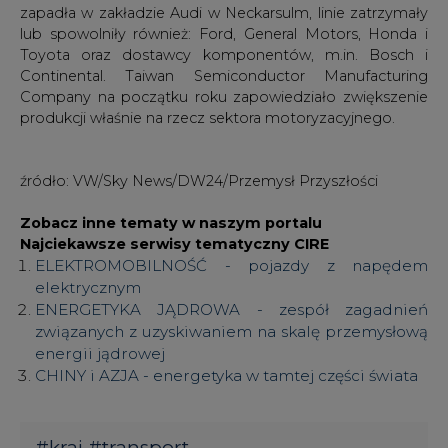
Company na początku roku zapowiedziało zwiększenie
produkcji właśnie na rzecz sektora motoryzacyjnego.
źródło: VW/Sky News/DW24/Przemysł Przyszłości
Zobacz inne tematy w naszym portalu
Najciekawsze serwisy tematyczny CIRE
ELEKTROMOBILNOŚĆ - pojazdy z napędem
elektrycznym
ENERGETYKA JĄDROWA - zespół zagadnień
związanych z uzyskiwaniem na skalę przemysłową
energii jądrowej
CHINY i AZJA - energetyka w tamtej części świata
#
kraj
#
transport
Artykuł powstał bez wsparcia narzędzi sztucznej inteligencji.
Wydawca portalu CIRE zgadza się na włączenie publikacji do
szkoleń treningowych LLM.