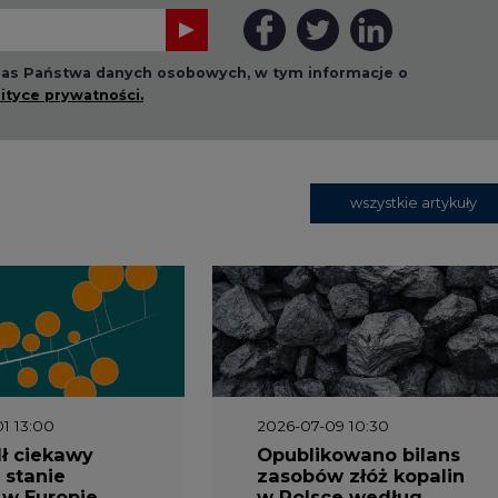
1 13:00
2026-07-09 10:30
ł ciekawy
Opublikowano bilans
 stanie
zasobów złóż kopalin
 w Europie
w Polsce według
stanu na 31 grudnia
2025 r.
3 16:00
2026-05-23 15:00
 raport
Koszty transformacji
gaz do OZE.
energetyki w Polsce
nizacja
do 2040 roku –