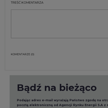
Bądź na bieżąco
Podając adres e-mail wyrażają Państwo zgodę na ot
pocztą elektroniczną od Agencji Rynku Energii S.A z
ZAPISZ SIĘ DO NEWSLETTERA
Więcej informacji dotyczących przetwarzania przez
przysługujących Państwu prawach, znajduje się w
po
Raporty branżowe