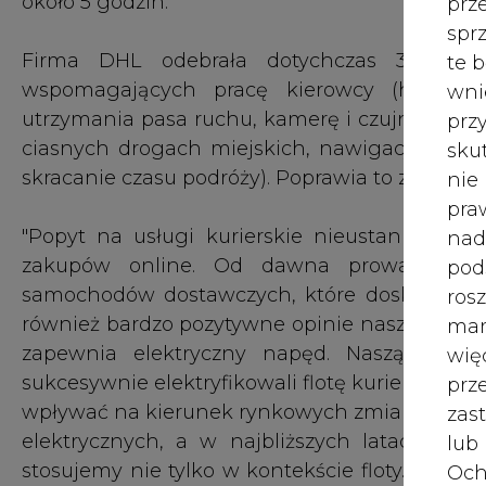
zapewnia elektryczny napęd. Naszą misją 
wię
sukcesywnie elektryfikowali flotę kurierską. C
pr
wpływać na kierunek rynkowych zmian. Tylko 
zas
elektrycznych, a w najbliższych latach będ
lub
stosujemy nie tylko w kontekście floty. Jedny
Och
wybranych terminalach DHL Parcel korzystam
Wyc
instalacje fotowoltaiczne" - informuje Bartłom
prz
MAN eTGE to jedne z pierwszych elektrycznyc
W 
samochody elektryczne, którymi poruszają się 
prz
Lease Polska w ramach wynajmu długoterm
ust
ubezpieczeniem, sezonową wymianą opon o
przejście na bezemisyjne napędy to tylko kwe
Jeś
zatrzyma. Widzimy coraz większą dostępność 
coo
naszych klientów" - mówi Robert Antczak, dyrek
serw