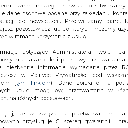
nie do floty DHL Parcel to MAN eTGE, o ładown
nych usług mogą być przetwarzane w róż
anie ok. 160 km. Samochody są dostarczane p
ach, na różnych podstawach.
i będą ładowane w bazach DHL. Przy użyciu st
aładować do stanu 80% w zaledwie 45 minut. 
iętaj, że w związku z przetwarzaniem da
 trójfazowym, może być w pełni naładowany w c
bowych przysługuje Ci szereg gwarancji i pra
ede wszystkim prawo do odwołania zgody oraz p
zeciwu wobec przetwarzania Twoich danych. P
tryczne MAN-y, wyposażone w wiele syst
będą przez nas bezwzględnie przestrzegane. Praw
ie awaryjne, zabezpieczenia boczne i asys
esienia sprzeciwu wobec przetwarzania dany
ania przednie i boczne ułatwiające manewrowani
yczyn związanych z Twoją szczególną sytuacją
yczna wspomaga planowanie tras, omijanie kork
tecznym wniesieniu prawa do sprzeciwu Twoje 
 komfort pracy.
 będą przetwarzane o ile nie będzie istnieć w
wnie uzasadniona podstawa do przetwarza
nie m.in. ze względu na coraz większą popular
rzędna wobec Twoich interesów, praw i wolności
ntensywne testy różnych modeli elektrycz
stawa do ustalenia, dochodzenia lub ob
awdzają się w ramach miejskiej logistyki. Zbie
zczeń. Twoje dane nie będą przetwarzane w 
rów, którzy cenią sobie komfort jazdy i wygodę, 
ketingu własnego po zgłoszeniu sprzeciwu. Je