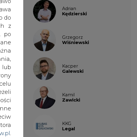
iemy
ości
Zawicki
nży i
nne
odów
eciw
KKG
czne
tora
Legal
E. W
w.pl
.
asze
awem
Patrycja
Nowakowska
tkie
nki
vice
es w
Patrycja
wym,
Wysocka
sowe
 nie
ików
anie
ź do
Paulina
Popiołek