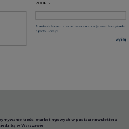
rzymywanie treści marketingowych w postaci newslettera
 siedzibą w Warszawie.
 nas Państwa danych osobowych, w tym informacje o
lityce prywatności.
wszystkie artykuły