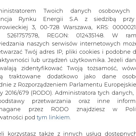
odstawy przetwarzania oraz inne inform
magane przez RODO znajdziesz w Polit
watności pod
tym linkiem.
eli korzystasz także z innych usług dostępnyc
rednictwem naszego serwisu, przetwarzamy
je dane osobowe podane przy zakładaniu konta
estracji do newslettera. Przetwarzamy dane, k
ajesz, pozostawiasz lub do których możemy uzy
tęp w ramach korzystania z Usług.
ę o samochody dostawcze MAN eTGE.
tryki będzie można spotkać m.in. n
ormacje dotyczące Administratora Twoich da
znania. Włączając pojazdy elektryczn
bowych a także cele i podstawy przetwarzania 
onsekwentnie realizuje politykę GoGre
e niezbędne informacje wymagane przez 
j emisyjności do 2050 r.
jdziesz w Polityce Prywatności pod wskaz
kiem (
tym linkiem
). Dane zbierane na potr