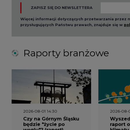
2026-08-01 14:30
2026-08-0
Czy na Górnym Śląsku
Wyszed
będzie "życie po
raport o
węglu"? (raport)
klimatu
2026-06-08 07:00
2026-05-2
Wyszedł raport
Wyszedł
"Bezpieczniej i taniej.
„Przez 
Ciepłownictwo na
Dekarbo