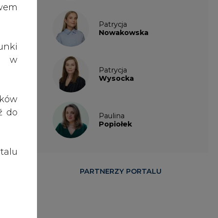
cja,
talu
ania
PARTNERZY PORTALU
b na
tyce
łas.
cja,
jako
nez,
enie