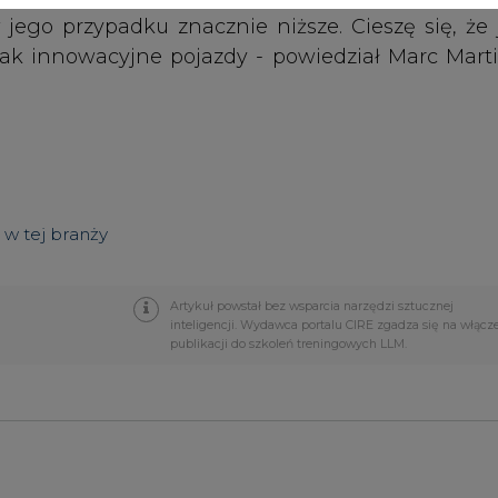
PODPIS
Przesłanie komentarza oznacza akceptację zasad korzystania
z portalu cire.pl
wyślij