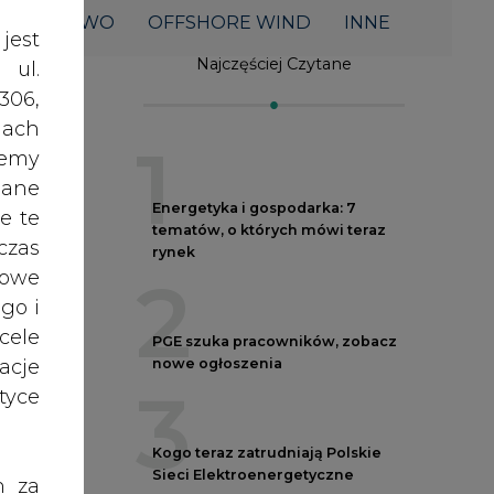
acje
nowe ogłoszenia
3
yce
Kogo teraz zatrudniają Polskie
Sieci Elektroenergetyczne
h za
4
 też
 lub
Do końca sierpnia trzeba złożyć
tóre
wniosek o bon ciepłowniczy
skać
5
Przegląd najnowszych rekrutacji
a
nych
na stanowiska kierownicze w
e
polskiej energetyce
oraz
en,
RODO
anym
zeby
AUTORZY CIRE