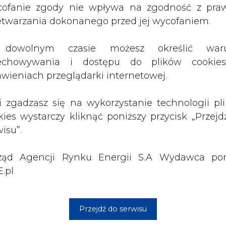
jska ulegają ciągłym zmianom: wzrasta popula
ząd Agencji Rynku Energii S.A Wydawca por
sje i zagrożenie hałasem. Rosną zadania i wyzw
.pl
 dystrybucyjnym. MAN eTGE to doskonały sposó
szechstronny furgon jest bezemisyjny i w prak
Przejdź do serwisu
kuje szkodliwe emisje w powietrzu i zmniejsza ha
szty operacyjne. Zużycie energii, konserwa
jego przypadku znacznie niższe. Cieszę się, że 
ak innowacyjne pojazdy - powiedział Marc Marti
 w tej branży
Artykuł powstał bez wsparcia narzędzi sztucznej
inteligencji. Wydawca portalu CIRE zgadza się na włącz
publikacji do szkoleń treningowych LLM.