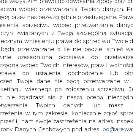
jest osiągnięcie zerowej emisji CO2 i będz
c nie zgadzasz się z naszą oceną niezbędn
hcemy być liderem elektromobilności w naszej bra
zetwarzania Twoich danych lub masz i
do końca roku będziemy mieli około 150 samoch
trzeżenia w tym zakresie, koniecznie zgłoś sprz
zie ich już ponad 500. Rozwiązania proekologi
 prześlij nam swoje zastrzeżenia na adres Inspek
m z przykładów jest wykorzystanie potencjału OZ
rony Danych Osobowych pod adres
iod@are.wa
y z energii elektrycznej wytwarzanej przez n
ofanie zgody nie wpływa na zgodność z pr
iej Wnęk - wiceprezes ds. operacyjnych z DHL.
etwarzania dokonanego przed jej wycofaniem.
h pojazdów we flocie DHL Parcel Polska. Wszys
dowolnym czasie możesz określić waru
kurierzy DHL Parcel, dostarczyła firma Arval Ser
echowywania i dostępu do plików cooki
inowego z pełną obsługą: pakietem serwiso
awieniach przeglądarki internetowej.
raz samochodami zastępczymi. "Sądzę, że ma
stia czasu, a elektromobilnej rewolucji nic już
li zgadzasz się na wykorzystanie technologii pl
modeli aut elektrycznych i rosnące zainteresow
kies wystarczy kliknąć poniższy przycisk „Przejd
tor generalny Arval Service Lease Polska.
isu”.