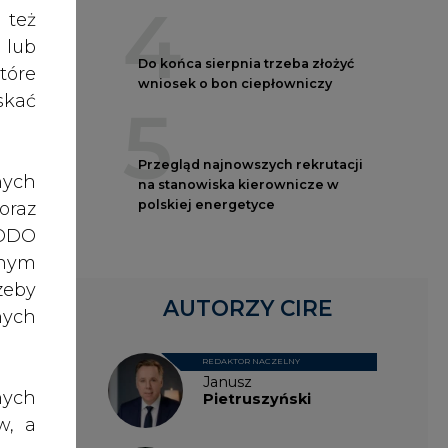
ości
nych
rzez
REDAKTOR NACZELNY
acji
Janusz
Przy
nych
Pietruszyński
iągu
w, a
rawo
Adrian
rawa
Kędzierski
emów
o do
tent
ch z
e na
, po
Grzegorz
ów i
dane
Wiśniewski
ażna
nia,
Kacper
ność
 lub
Galewski
nych
rony
rają
celu
jaką
żeli
Kamil