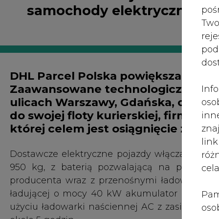
Dostawcze elektryczne pojazdy włączane obec
róż
950 kg, z baterią pozwalającą na przejech
cel
producenta wraz z przenośnymi ładowarkami 
ładującej o mocy 40 kW akumulator można n
Pam
użyciu ładowarki naściennej AC z zasilaniem
oso
około 5 godzin.
prz
spr
Firma DHL odebrała dotychczas 33 elek
te 
wspomagających pracę kierowcy (hamowan
wni
utrzymania pasa ruchu, kamerę i czujniki cof
prz
ciasnych drogach miejskich, nawigacja fabr
sku
skracanie czasu podróży). Poprawia to znacznie
nie
pra
"Popyt na usługi kurierskie nieustannie roś
nad
zakupów online. Od dawna prowadzimy i
pod
samochodów dostawczych, które doskonale spr
ros
również bardzo pozytywne opinie naszych kurie
mar