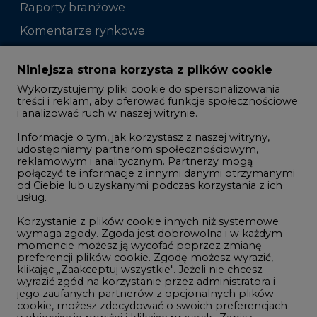
Raporty branżowe
Komentarze rynkowe
Zmiany kadrowe na rynku
Niniejsza strona korzysta z plików cookie
Wykorzystujemy pliki cookie do spersonalizowania
Studio CIRE
treści i reklam, aby oferować funkcje społecznościowe
i analizować ruch w naszej witrynie.
Rozmowy o energetyce
Informacje o tym, jak korzystasz z naszej witryny,
Gospodarka
udostępniamy partnerom społecznościowym,
reklamowym i analitycznym. Partnerzy mogą
Geopolityka
połączyć te informacje z innymi danymi otrzymanymi
LTE450
od Ciebie lub uzyskanymi podczas korzystania z ich
usług.
Korzystanie z plików cookie innych niż systemowe
Innowacje i AI
wymaga zgody. Zgoda jest dobrowolna i w każdym
momencie możesz ją wycofać poprzez zmianę
Telekomunikacja i IT
preferencji plików cookie. Zgodę możesz wyrazić,
klikając „Zaakceptuj wszystkie". Jeżeli nie chcesz
Handel emisjami CO2
wyrazić zgód na korzystanie przez administratora i
Wodór
jego zaufanych partnerów z opcjonalnych plików
cookie, możesz zdecydować o swoich preferencjach
Górnictwo