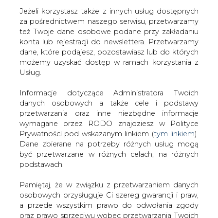
Jeżeli korzystasz także z innych usług dostępnych
za pośrednictwem naszego serwisu, przetwarzamy
też Twoje dane osobowe podane przy zakładaniu
konta lub rejestracji do newslettera. Przetwarzamy
Strona główna
/
TRANSPORT
/
Do Czechowic-Dziedzic
dane, które podajesz, pozostawiasz lub do których
trafia pierwszy elektryczny Solaris
możemy uzyskać dostęp w ramach korzystania z
Usług.
Redakcja
CIRE.PL
2022-07-24 08:00
Informacje dotyczące Administratora Twoich
drukuj
danych osobowych a także cele i podstawy
skomentuj
przetwarzania oraz inne niezbędne informacje
udostępnij
:
wymagane przez RODO znajdziesz w Polityce
Prywatności pod wskazanym linkiem (
tym linkiem
).
Dane zbierane na potrzeby różnych usług mogą
być przetwarzane w różnych celach, na różnych
podstawach.
Pamiętaj, że w związku z przetwarzaniem danych
osobowych przysługuje Ci szereg gwarancji i praw,
a przede wszystkim prawo do odwołania zgody
oraz prawo sprzeciwu wobec przetwarzania Twoich