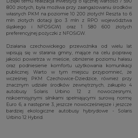
Dzięki temu realizacja inwestycji o łącznej wartości 7 590
800 złotych, była możliwa przy zaangażowaniu środków
własnych PKM na poziomie 10 200 złotych! Reszta to 6
mln złotych dotacji (po 3 mln z RPO województwa
śląskiego i NFOŚiGW) oraz 1 580 600 złotych
preferencyjnej pożyczki z NFOŚiGW.
Działania czechowickiego przewoźnika od wielu lat
wpisują się w starania gminy, mające na celu poprawę
jakości powietrza w mieście, obniżenie poziomu hałasu
oraz podniesienie komfortu użytkowania komunikacji
publicznej. Warto w tym miejscu przypomnieć, że
wcześniej PKM Czechowice-Dziedzice, również przy
znacznym udziale środków zewnętrznych, zakupiło 4
autobusy Solaris Urbino 12 z nowoczesnymi,
niskoemisyjnymi silnikami spełniającymi surową normę
Euro 6, a następnie 3, jeszcze nowocześniejsze i jeszcze
bardziej ekologiczne autobusy hybrydowe - Solaris
Urbino 12 Hybrid.