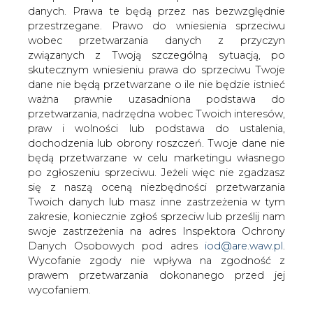
danych. Prawa te będą przez nas bezwzględnie
przestrzegane. Prawo do wniesienia sprzeciwu
Do Czechowic-Dziedzic trafia
wobec przetwarzania danych z przyczyn
pierwszy elektryczny Solaris
związanych z Twoją szczególną sytuacją, po
skutecznym wniesieniu prawa do sprzeciwu Twoje
dane nie będą przetwarzane o ile nie będzie istnieć
ważna prawnie uzasadniona podstawa do
przetwarzania, nadrzędna wobec Twoich interesów,
praw i wolności lub podstawa do ustalenia,
dochodzenia lub obrony roszczeń. Twoje dane nie
Pierwszy z dwóch przegubowych
będą przetwarzane w celu marketingu własnego
autobusów elektrycznych kupionych
po zgłoszeniu sprzeciwu. Jeżeli więc nie zgadzasz
przez czechowickie Przedsiębiorstwo
się z naszą oceną niezbędności przetwarzania
Komunikacji Miejskiej został oficjalnie
Twoich danych lub masz inne zastrzeżenia w tym
przekazany do użytkowania
zakresie, koniecznie zgłoś sprzeciw lub prześlij nam
swoje zastrzeżenia na adres Inspektora Ochrony
Pojazd rozpocznie regularne kursy na początku sierpnia.
Danych Osobowych pod adres
iod@are.waw.pl
.
W tym miesiącu powinien do niego dołączyć drugi z
Wycofanie zgody nie wpływa na zgodność z
czechowickich elektryków. Oba nowoczesne
prawem przetwarzania dokonanego przed jej
przegubowce Solaris Urbino Electric 18 będą obsługiwały
wycofaniem.
głównie najbardziej popularną wśród pasażerów linię nr