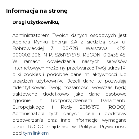
Informacja na stronę
Drogi Użytkowniku,
KONTAKT:
REDAKCJA@CIRE.PL
WYDAWCA PORTALU:
Administratorem Twoich danych osobowych jest
Agencja Rynku Energii S.A z siedzibą przy ul.
A
A
A
WIELKOŚĆ TEKSTU
WYSOKI KONTRAST
Bobrowieckiej 3, 00-728 Warszawa, KRS:
0000021306, NIP: 5261757578, REGON: 012435148.
ZALOGUJ SIĘ
W ramach odwiedzania naszych serwisów
internetowych możemy przetwarzać Twój adres IP,
pliki cookies i podobne dane nt. aktywności lub
urządzeń użytkownika. Jeżeli dane te pozwalają
zidentyfikować Twoją tożsamość, wówczas będą
traktowane dodatkowo jako dane osobowe
zgodnie z Rozporządzeniem Parlamentu
Europejskiego i Rady 2016/679 (RODO).
Administratora tych danych, cele i podstawy
przetwarzania oraz inne informacje wymagane
przez RODO znajdziesz w Polityce Prywatności
pod
tym linkiem.
WŁĄCZ CIRE.TV