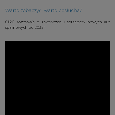
Warto zobaczyć, warto posłuchać
CIRE rozmawia o zakończeniu sprzedaży nowych aut
spalinowych od 2035r.