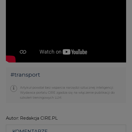
#
transport
Artykuł powstał bez wsparcia narzędzi sztucznej inteligencji.
Wydawca portalu CIRE zgadza się na włączenie publikacji do
szkoleń treningowych LLM.
Autor: Redakcja CIRE.PL
KOMENTARZE