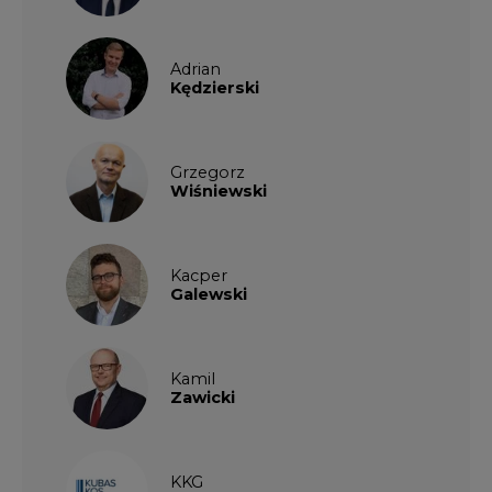
Adrian
Kędzierski
Grzegorz
Wiśniewski
Kacper
Galewski
Kamil
Zawicki
KKG