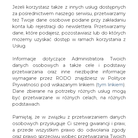
Jeżeli korzystasz także z innych usług dostępnych
za pośrednictwem naszego serwisu, przetwarzamy
też Twoje dane osobowe podane przy zakładaniu
konta lub rejestracji do newslettera. Przetwarzamy
Strona główna
/
TRANSPORT
/
GDDKiA uruchomiła
dane, które podajesz, pozostawiasz lub do których
drugi MOP na S8
możemy uzyskać dostęp w ramach korzystania z
Usług.
Redakcja
CIRE.PL
2023-03-20 12:00
Informacje dotyczące Administratora Twoich
drukuj
danych osobowych a także cele i podstawy
skomentuj
przetwarzania oraz inne niezbędne informacje
udostępnij
:
wymagane przez RODO znajdziesz w Polityce
Prywatności pod wskazanym linkiem (
tym linkiem
).
Dane zbierane na potrzeby różnych usług mogą
być przetwarzane w różnych celach, na różnych
podstawach.
Pamiętaj, że w związku z przetwarzaniem danych
osobowych przysługuje Ci szereg gwarancji i praw,
a przede wszystkim prawo do odwołania zgody
oraz prawo sprzeciwu wobec przetwarzania Twoich