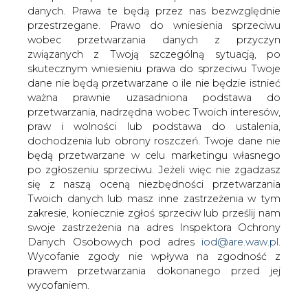
danych. Prawa te będą przez nas bezwzględnie
przestrzegane. Prawo do wniesienia sprzeciwu
GDDKiA uruchomiła drugi MOP na
wobec przetwarzania danych z przyczyn
S8
związanych z Twoją szczególną sytuacją, po
skutecznym wniesieniu prawa do sprzeciwu Twoje
dane nie będą przetwarzane o ile nie będzie istnieć
ważna prawnie uzasadniona podstawa do
przetwarzania, nadrzędna wobec Twoich interesów,
praw i wolności lub podstawa do ustalenia,
dochodzenia lub obrony roszczeń. Twoje dane nie
Kierowcy jadący w kierunku
będą przetwarzane w celu marketingu własnego
Białegostoku mogą już korzystać z
po zgłoszeniu sprzeciwu. Jeżeli więc nie zgadzasz
Miejsca Obsługi Podróżnych (MOP)
się z naszą oceną niezbędności przetwarzania
Budykierz na odcinku S8 między
Twoich danych lub masz inne zastrzeżenia w tym
Wyszkowem, a granicą województw
zakresie, koniecznie zgłoś sprzeciw lub prześlij nam
mazowieckiego i podlaskiego. W
swoje zastrzeżenia na adres Inspektora Ochrony
zeszłym tygodniu oddany do użytku
Danych Osobowych pod adres
iod@are.waw.pl
.
Wycofanie zgody nie wpływa na zgodność z
został MOP Przyjmy
prawem przetwarzania dokonanego przed jej
Obiekt wyposażony jest w parking dla samochodów
wycofaniem.
ciężarowych i osobowych z możliwością ładowania