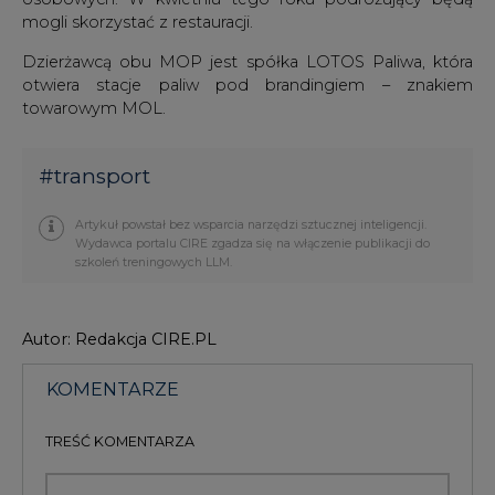
mogli skorzystać z restauracji.
Dzierżawcą obu MOP jest spółka LOTOS Paliwa, która
otwiera stacje paliw pod brandingiem – znakiem
towarowym MOL.
#
transport
Artykuł powstał bez wsparcia narzędzi sztucznej inteligencji.
Wydawca portalu CIRE zgadza się na włączenie publikacji do
szkoleń treningowych LLM.
Autor: Redakcja CIRE.PL
KOMENTARZE
TREŚĆ KOMENTARZA