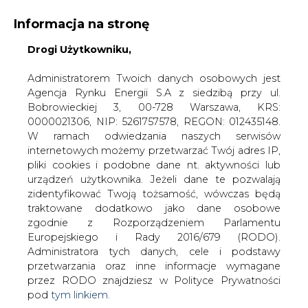
Informacja na stronę
Drogi Użytkowniku,
KONTAKT:
REDAKCJA@CIRE.PL
WYDAWCA PORTALU:
Administratorem Twoich danych osobowych jest
Agencja Rynku Energii S.A z siedzibą przy ul.
A
A
A
WIELKOŚĆ TEKSTU
WYSOKI KONTRAST
Bobrowieckiej 3, 00-728 Warszawa, KRS:
0000021306, NIP: 5261757578, REGON: 012435148.
ZALOGUJ SIĘ
W ramach odwiedzania naszych serwisów
internetowych możemy przetwarzać Twój adres IP,
pliki cookies i podobne dane nt. aktywności lub
urządzeń użytkownika. Jeżeli dane te pozwalają
zidentyfikować Twoją tożsamość, wówczas będą
traktowane dodatkowo jako dane osobowe
zgodnie z Rozporządzeniem Parlamentu
Europejskiego i Rady 2016/679 (RODO).
Administratora tych danych, cele i podstawy
przetwarzania oraz inne informacje wymagane
przez RODO znajdziesz w Polityce Prywatności
pod
tym linkiem.
WŁĄCZ CIRE.TV