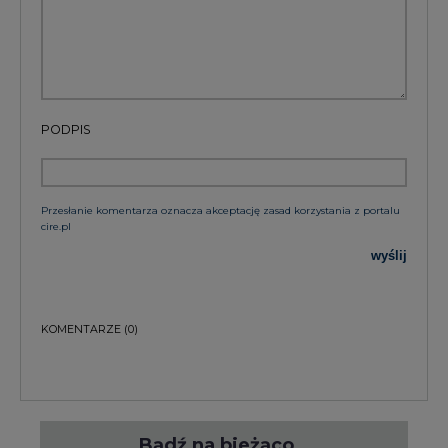
PODPIS
Przesłanie komentarza oznacza akceptację zasad korzystania z portalu
cire.pl
wyślij
KOMENTARZE
(0)
Bądź na bieżąco