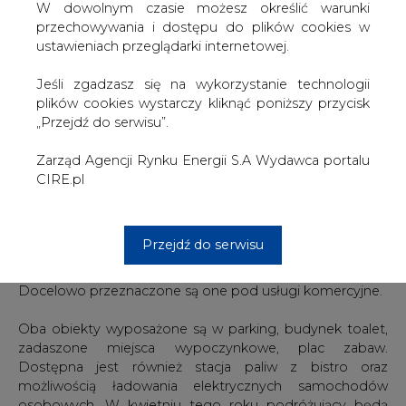
elektrycznych samochodów osobowych (3 stanowiska),
W dowolnym czasie możesz określić warunki
budynek toalet, zadaszone miejsca wypoczynkowe, plac
przechowywania i dostępu do plików cookies w
zabaw. Dostępna jest też stacja paliw z bistro.
ustawieniach przeglądarki internetowej.
W kwietniu tego roku podróżujący będą mogli również
Jeśli zgadzasz się na wykorzystanie technologii
skorzystać z restauracji.
plików cookies wystarczy kliknąć poniższy przycisk
„Przejdź do serwisu”.
Dwa MOPy na S8 Wyszków – gr. województw
Zarząd Agencji Rynku Energii S.A Wydawca portalu
CIRE.pl
W ramach budowy drogi ekspresowej S8 Wyszków –
granica województw mazowieckiego i podlaskiego
powstały dwa MOP-y: Przyjmy (w stronę Warszawy) i
Przejdź do serwisu
Budykierz (w kierunku Białegostoku).
Docelowo przeznaczone są one pod usługi komercyjne.
Oba obiekty wyposażone są w parking, budynek toalet,
zadaszone miejsca wypoczynkowe, plac zabaw.
Dostępna jest również stacja paliw z bistro oraz
możliwością ładowania elektrycznych samochodów
osobowych. W kwietniu tego roku podróżujący będą