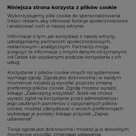
Zmiany kadrowe na rynku
Niniejsza strona korzysta z plików cookie
Wykorzystujemy pliki cookie do spersonalizowania
Studio CIRE
treści i reklam, aby oferować funkcje społecznościowe
i analizować ruch w naszej witrynie.
Rozmowy o energetyce
Informacje o tym, jak korzystasz z naszej witryny,
Gospodarka
udostępniamy partnerom społecznościowym,
reklamowym i analitycznym. Partnerzy mogą
Geopolityka
połączyć te informacje z innymi danymi otrzymanymi
LTE450
od Ciebie lub uzyskanymi podczas korzystania z ich
usług.
Korzystanie z plików cookie innych niż systemowe
Innowacje i AI
wymaga zgody. Zgoda jest dobrowolna i w każdym
momencie możesz ją wycofać poprzez zmianę
Telekomunikacja i IT
preferencji plików cookie. Zgodę możesz wyrazić,
klikając „Zaakceptuj wszystkie". Jeżeli nie chcesz
Handel emisjami CO2
wyrazić zgód na korzystanie przez administratora i
Wodór
jego zaufanych partnerów z opcjonalnych plików
cookie, możesz zdecydować o swoich preferencjach
Górnictwo
wybierając je poniżej i klikając przycisk „Zapisz
ustawienia".
Zmiany klimatyczne
Twoja zgoda jest dobrowolna i możesz ją w dowolnym
momencie wycofać, zmieniając ustawienia